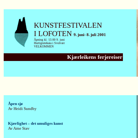
KUNSTFESTIVALEN
I LOFOTEN
9. juni- 8. juli 2001
Åpning kl. 13.00 9. juni
Hurtigrutekaia i Svolvær
VELKOMMEN
Kjærleikens ferjereiser
Åpen sjø
Av Heidi Sundby
Kjærlighet – det umuliges kunst
Av Arne Stav