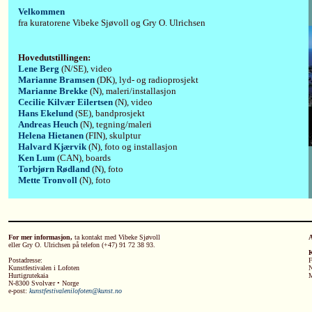
Velkommen
fra kuratorene Vibeke Sjøvoll og Gry O. Ulrichsen
Hovedutstillingen:
Lene Berg
(N/SE), video
Marianne Bramsen
(DK), lyd- og radioprosjekt
Marianne Brekke
(N), maleri/installasjon
Cecilie Kilvær Eilertsen
(N), video
Hans Ekelund
(SE), bandprosjekt
Andreas Heuch
(N), tegning/maleri
Helena Hietanen
(FIN), skulptur
Halvard Kjærvik
(N), foto og installasjon
Ken Lum
(CAN), boards
Torbjørn Rødland
(N), foto
Mette Tronvoll
(N), foto
For mer informasjon,
ta kontakt med Vibeke Sjøvoll
A
eller Gry O. Ulrichsen på telefon (+47) 91 72 38 93.
K
Postadresse:
F
Kunstfestivalen i Lofoten
N
Hurtigrutekaia
M
N-8300 Svolvær • Norge
e-post:
kunstfestivalenilofoten@kunst.no