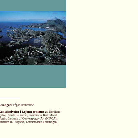
rrangør:
Vågan kommune.
unstfestivalen i Lofoten er støttet av
Nordland
ylke, Norsk Kulturråd, Nordnorsk Kulturfond,
ordic Institute of Contemporary Art (NIFCA),
useum In Progress, Letterstädska Föreningen,