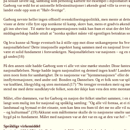
på sosialt lavere lag, samtidig som personlig karriere for eksempel i diplomatiet
Garborg var redd for at unionelle fellesinstitusjoner i økende grad ville ta over 
landet ende opp som et ”Halv-Sverige”.
Garborg nevnte heller ingen offisiell svenskifiseringspolitikk, men mente at dett
visste at dette ville fyre opp norskene til kamp, skrev han, mens et gradvis øken
gli inn ubevisst . Til støtte for argumentasjonen trakk han fram et sitat der det b
middagsselskap hadde uttalt at ”norska språket måste väl egentligen betraktas s
Og hva kunne så Norge eventuelt ha å stille opp mot disse snikangrepene fra Sveri
nasjonalfølelsen! Dette irrasjonelle aspektet hang sammen med en nasjonal livsvilj
være et solid fundament i forsvarskrigen. Nasjonalfølelsen var nasjonen – og en
gå under.(16)
På den annen side hadde Garborg som vi alle vet sine mørke stunder. Disse fantes
nasjonalfølelsen. Norge hadde ingen nasjonalitet og dermed ingen kraft! Landets 
uten noen form for samhørighet. De to nasjonene var ”hjemmenasjonen” eller de
innflytternasjonen; med andre ord: Bonden og Dannelsen. Og et folk som var split
var kraftløst, likegyldig og uten motstand.(17) ”No trengjer svensken meir og mei
stend me med dette sundkløyvde folket, som der ikkje kan vera den rette motstan
Målet, eller drømmen, var for Garborg en nasjon der folket smeltet sammen; i en 
langt som mulig inn for nasjonal og språklig samling: ”Og alle vil forstaa, at ei 
landsmaal og bymaal er det einaste, som kan føra oss fram til det me no alle vil n
– og kulturmaal”.(19) Akkurat som målformene skulle de to nasjonene smelte sam
bygd på to fundament. Målet med nasjonen var at det var en og at den var
hel
– ”
Språklige virkemiddel