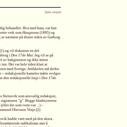
[print versjon]
ndig behandlet. Hva med ham, var han
jente verk som
Haugtussa
(1895) og
jeg se nærmere på denne siden av Garborg
1) og vil diskutere en del
rborg i
Den 17de Mai
. Jeg vil se på
del av bakgrunnen og ikke minst
 inn. Det var hele tiden klart at
nen med Sverige. Artikkelen må derfor
en – redaksjonelle kameler måtte svelges
n den redaksjonelle linje i
Den 17de
s Steinsvik som ansvarlig redaksjon;
er signaturen ”g”. Begge bladstyrerene
(eller det som verre var…) –
Aasmund Olavsson Vinje.(2)
insvik hadde vært med på den skuta.
altomfattende radikalisme mer å