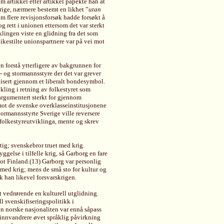
m artikkel etter artikkel påpekte han at
ige, nærmere bestemt en likhet ”
utan
m flere revisjonsforsøk hadde forsøkt å
g rett i unionen ettersom det var sterkt
klingen viste en glidning fra det som
ikestilte unionspartnere var på vei mot
n forstå ytterligere av bakgrunnen for
- og stormannsstyre der det var grever
olisert gjennom et liberalt bondesymbol.
kling i retning av folkestyret som
argumentert sterkt for gjennom
mot de svenske overklasseinstitusjonene
tormannsstyrte Sverige ville reversere
 folkestyreutviklinga, mente og skrev
ig; svenskebror truet med krig.
else i tilfelle krig, så Garborg en fare
mot Finland.(13) Garborg var personlig
n med krig; mens de små sto for kultur og
k han likevel forsvarskrigen.
t vedrørende en kulturell utglidning.
ell svenskifiseringspolitikk i
en norske nasjonaliten var ennå såpass
 innvandrere øvet språklig påvirkning