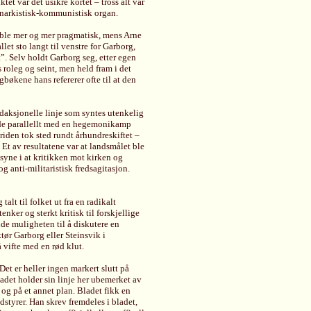
tet var det usikre kortet – tross alt var
narkistisk-kommunistisk organ.
 ble mer og mer pragmatisk, mens Arne
et sto langt til venstre for Garborg,
”. Selv holdt Garborg seg, etter egen
 roleg og seint, men held fram i det
bøkene hans refererer ofte til at den
edaksjonelle linje som syntes utenkelig
dde parallellt med en hegemonikamp
riden tok sted rundt århundreskiftet –
 Et av resultatene var at landsmålet ble
 syne i at kritikken mot kirken og
og anti-militaristisk fredsagitasjon.
alt til folket ut fra en radikalt
ker og sterkt kritisk til forskjellige
de muligheten til å diskutere en
tør Garborg eller Steinsvik i
 vifte med en rød klut.
et er heller ingen markert slutt på
ladet holder sin linje her ubemerket av
g på et annet plan. Bladet fikk en
dstyrer. Han skrev fremdeles i bladet,