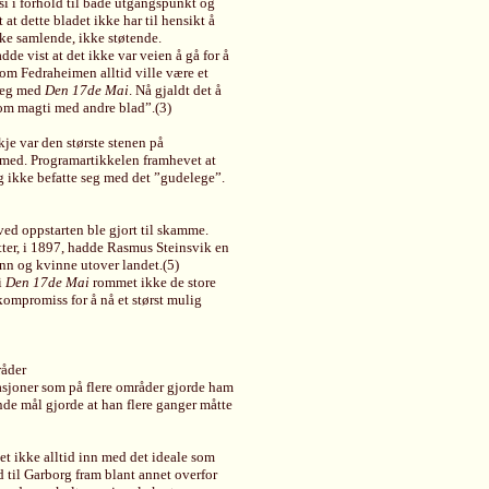
si i forhold til både utgangspunkt og
t at dette bladet ikke har til hensikt å
irke samlende, ikke støtende.
dde vist at det ikke var veien å gå for å
som Fedraheimen alltid ville være et
 seg med
Den 17de Mai
. Nå gjaldt det å
 om magti med andre blad”.(3)
je var den største stenen på
 med. Programartikkelen framhevet at
g ikke befatte seg med det ”gudelege”.
ved oppstarten ble gjort til skamme.
etter, i 1897, hadde Rasmus Steinsvik en
ann og kvinne utover landet.(5)
i
Den 17de Mai
rommet ikke de store
 kompromiss for å nå et størst mulig
råder
uasjoner som på flere områder gjorde ham
ende mål gjorde at han flere ganger måtte
t ikke alltid inn med det ideale som
 til Garborg fram blant annet overfor