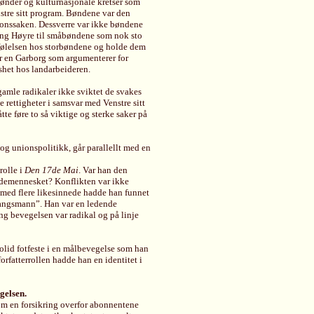
bønder og kulturnasjonale kretser som
nstre sitt program. Bøndene var den
ionssaken. Dessverre var ikke bøndene
tning Høyre til småbøndene som nok sto
 følelsen hos storbøndene og holde dem
ner en Garborg som argumenterer for
shet hos landarbeideren.
gamle radikaler ikke sviktet de svakes
e rettigheter i samsvar med Venstre sitt
te føre to så viktige og sterke saker på
og unionspolitikk, går parallellt med en
rolle i
Den 17de Mai
. Var han den
gdemennesket? Konflikten var ikke
 med flere likesinnede hadde han funnet
gangsmann”. Han var en ledende
ang bevegelsen var radikal og på linje
 solid fotfeste i en målbevegelse som han
rfatterrollen hadde han en identitet i
gelsen.
som en forsikring overfor abonnentene