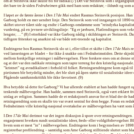
om at Steinsvik ikke skulle bli for radikal.(7) Det var Steinsvik som i utgangspunk
det bare tre år siden
Fedraheimen
gikk med ham som redaktør; - ildrødt og som a
I løpet av de første årene i
Den 17de Mai
endret Rasmus Steinsvik posisjon. Han
Garborg holdt en mer uendret linje. Den Steinsvik som ved inngangen til 1890-tall
skiftet utover tiåret side og endte i Garborgs omdømme som ”reindyrka kapitalist
vurdering, på en jevnere utviklingslinje: ”Eg er jærbuen, Flatlendingen som veks
lengste; …” (8) I etterhånd var ikke Garborg nådig i skildringen av Steinsvik. Dag
tidligere fritenker og anarkist nå var både rett-troende og kapitalist.
Endringene hos Rasmus Steinsvik slo ut i, eller tillot et skifte i
Den 17de Mai
s r
ved lanseringen av bladet – for ikke å snakke om i Fedraheimstiden. Dette skje
mellom forskjellige retninger i målbevegelsen. Flere forskere enes om at denne st
og at det var den radikale retningen som tapte terreng for den kristelig-nasjonale.
”kristnet” og avradikalisert i forhold til folket. Retningsendringene kom også til
pietismen ble betydelig mindre, det ble slutt på åpen støtte til sosialistiske ideer 
Pågående samfunnskritikk ble ikke favorisert. (9)
Hva betydde så dette for Garborg? Vi har allerede etablert at han hadde fungert og t
tenkende målbevegelse. Han hadde, sammen med Steinsvik, også vært erklært friten
utslag av religion. Sammen hadde de et redaksjonelt ansvar for et blad der de had
retningsendring som en skulle tro var svært sentral for dem begge. Foran en redak
Fedraheimen ville kristelig-nasjonal overtakelse av målbevegelsen ha vært som å
I
Den 17de Mai
derimot var det ingen diskusjon å spore over retningsendringen. D
engasjement hverken rundt sosialistiske ideer, freds- eller voldgiftsbevegelser. B
hvem som er mest ”in” i målbevegelsen. Endringene kom i begynnelsen av 1898 o
registrerbar profilendring – samtidig som Arne Garborg stilltiende sluttet som bla