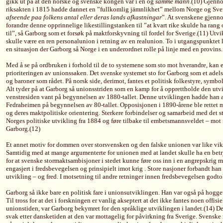
gikk ut på at den norske og svenske kongen var i en og
samme mann
.(10) Gjenno
riksakten i 1815 hadde dannet en ”fullkomlig jämnlikhet” mellom Norge og Sver
afseende paa folkens antal eller deras lands afkastningar
”. At svenskene gjenno
forandre denne opprinnelige likestillingstanken til ”at kvart rike skulde ha rang o
til”, så Garborg som et forsøk på maktforskyvning til fordel for Sverige.(11) Utvi
skulle være en ren personalunion i retning av en realunion. To i utgangspunktet l
en situasjon der Garborg så Norge i en underordnet rolle på linje med en provins.
Med å se på ordbruken i forhold til de to systemene som sto mot hverandre, kan e
prioriteringen av unionssaken. Det svenske systemet sto for Garborg som et adels
og baroner som rådet. På norsk side, derimot, fantes et politisk folkestyre, symb
Alt tyder på at Garborg så unionsstriden som en kamp for å opprettholde den utvi
venstresiden vant på begynnelsen av 1880-tallet. Denne utviklingen hadde han 
Fedraheimen på begynnelsen av 80-tallet. Opposisjonen i 1890-årene ble rettet 
og deres maktpolitiske orientering. Sterkere forbindelser og samarbeid med det s
Norges politiske utvikling fra 1884 og føre tilbake til embetsmannsveldet – mot
Garborg.(12)
Et annet motiv for dommen over storsvensken og den falske unionen var like vikt
Samtidig med at mange argumenterte for unionen med at landet skulle ha en betrygg
for at svenske stormaktsambisjoner i stedet kunne føre oss inn i en angrepskrig 
engasjert i fredsbevegelsen og prinsipielt imot krig . Store nasjoner forbandt ha
utvikling – og fred. I motsetning til andre retninger innen fredsbevegelsen godto
Garborg så ikke bare en politisk fare i unionsutviklingen. Han var også på hogge
Til tross for at det i forskningen er vanlig akseptert at det ikke fantes noen offisi
unionstiden, var Garborg bekymret for den språklige utviklingen i landet.(14) D
svak etter dansketiden at den var mottagelig for påvirkning fra Sverige. Svenske