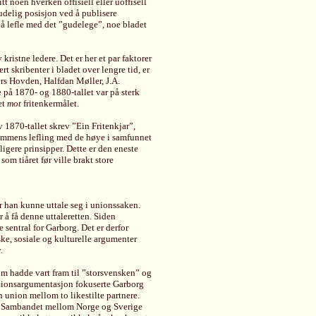
tt noen hverken offisiell eller uoffisell
udelig posisjon ved å publisere
 å lefle med det ”gudelege”, noe bladet
kristne ledere. Det er her et par faktorer
rt skribenter i bladet over lengre tid, er
rs Hovden, Halfdan Møller, J.A.
på 1870- og 1880-tallet var på sterk
et
mot
fritenkermålet.
 1870-tallet skrev ”Ein Fritenkjar”,
dommens lefling med de høye i samfunnet
dligere prinsipper. Dette er den eneste
om tiåret før ville brakt store
r han kunne uttale seg i unionssaken.
 å få denne uttaleretten. Siden
sentral for Garborg. Det er derfor
ske, sosiale og kulturelle argumenter
.
m hadde vart fram til ”storsvensken” og
unionsargumentasjon fokuserte Garborg
n union mellom to likestilte partnere.
ar. Sambandet mellom Norge og Sverige