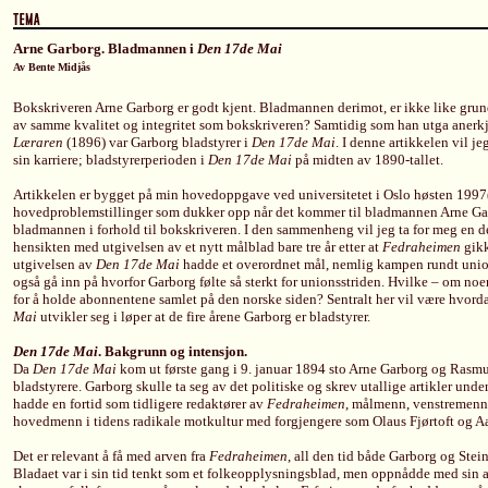
Arne Garborg. Bladmannen i
Den 17de Mai
Av Bente Midjås
Bokskriveren Arne Garborg er godt kjent. Bladmannen derimot, er ikke like gru
av samme kvalitet og integritet som bokskriveren? Samtidig som han utga anerk
Læraren
(1896) var Garborg bladstyrer i
Den 17de Mai
. I denne artikkelen vil 
sin karriere; bladstyrerperioden i
Den 17de Mai
på midten av 1890-tallet.
Artikkelen er bygget på min hovedoppgave ved universitetet i Oslo høsten 1997(
hovedproblemstillinger som dukker opp når det kommer til bladmannen Arne Ga
bladmannen i forhold til bokskriveren. I den sammenheng vil jeg ta for meg en 
hensikten med utgivelsen av et nytt målblad bare tre år etter at
Fedraheimen
gikk
utgivelsen av
Den 17de Mai
hadde et overordnet mål, nemlig kampen rundt unio
også gå inn på hvorfor Garborg følte så sterkt for unionsstriden. Hvilke – om no
for å holde abonnentene samlet på den norske siden? Sentralt her vil være hvorda
Mai
utvikler seg i løper at de fire årene Garborg er bladstyrer.
Den 17de Mai
. Bakgrunn og intensjon.
Da
Den 17de Mai
kom ut første gang i 9. januar 1894 sto Arne Garborg og Rasmu
bladstyrere. Garborg skulle ta seg av det politiske og skrev utallige artikler und
hadde en fortid som tidligere redaktører av
Fedraheimen
, målmenn, venstremenn 
hovedmenn i tidens radikale motkultur med forgjengere som Olaus Fjørtoft og 
Det er relevant å få med arven fra
Fedraheimen
, all den tid både Garborg og Ste
Bladaet var i sin tid tenkt som et folkeopplysningsblad, men oppnådde med sin 