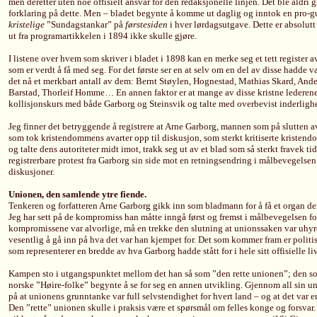
men deretter uten noe offisielt ansvar for den redaksjonelle linjen. Det ble aldri gi
forklaring på dette. Men – bladet begynte å komme ut daglig og inntok en pro-g
kristelige
”Sundagstankar” på
førstesiden
i hver lørdagsutgave. Dette er absolutt
ut fra programartikkelen i 1894 ikke skulle gjøre.
I listene over hvem som skriver i bladet i 1898 kan en merke seg et tett register av 
som er verdt å få med seg. For det første ser en at selv om en del av disse hadde væ
det nå et merkbart antall av dem: Bernt Støylen, Hognestad, Mathias Skard, Ande
Barstad, Thorleif Homme… En annen faktor er at mange av disse kristne lederene 
kollisjonskurs med både Garborg og Steinsvik og talte med overbevist inderligh
Jeg finner det betryggende å registrere at Arne Garborg, mannen som på slutten av
som tok kristendommens avarter opp til diskusjon, som sterkt kritiserte kristen
og talte dens autoriteter midt imot, trakk seg ut av et blad som så sterkt fravek ti
registrerbare protest fra Garborg sin side mot en retningsendring i målbevegelsen s
diskusjoner.
Unionen, den samlende ytre fiende.
Tenkeren og forfatteren Arne Garborg gikk inn som bladmann for å få et organ de
Jeg har sett på de kompromiss han måtte inngå først og fremst i målbevegelsen for
kompromissene var alvorlige, må en trekke den slutning at unionssaken var uhyre 
vesentlig å gå inn på hva det var han kjempet for. Det som kommer fram er politi
som representerer en bredde av hva Garborg hadde stått for i hele sitt offisielle liv
Kampen sto i utgangspunktet mellom det han så som ”den rette unionen”; den so
norske ”Høire-folke” begynte å se for seg en annen utvikling. Gjennom all sin 
på at unionens grunntanke var full selvstendighet for hvert land – og at det var e
Den ”rette” unionen skulle i praksis være et spørsmål om felles konge og forsv