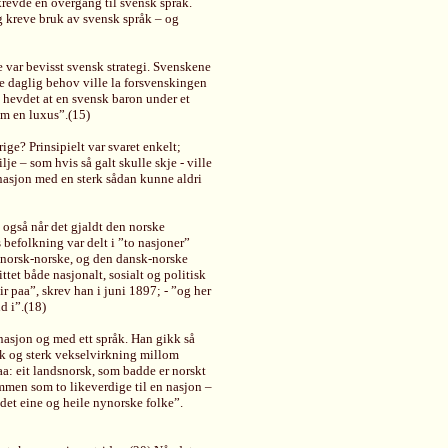
 krevde en overgang til svensk språk.
og kreve bruk av svensk språk – og
e var bevisst svensk strategi. Svenskene
de daglig behov ville la forsvenskingen
le hevdet at en svensk baron under et
om en luxus”.(15)
ge? Prinsipielt var svaret enkelt;
e – som hvis så galt skulle skje - ville
 nasjon med en sterk sådan kunne aldri
 også når det gjaldt den norske
befolkning var delt i ”to nasjoner”
 norsk-norske, og den dansk-norske
tet både nasjonalt, sosialt og politisk
r paa”, skrev han i juni 1897; - ”og her
d i”.(18)
nasjon og med ett språk. Han gikk så
rik og sterk vekselvirkning millom
aa: eit landsnorsk, som badde er norskt
men som to likeverdige til en nasjon –
det eine og heile nynorske folke”.