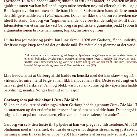
I perioden 1894-97 hadde Garborg rundt 500 artikler i bladet; halvparten av diss
gjaldt unionen var han heller på ingen måte hverken nøytral eller objektiv – og ga
Budskapet overfor unionen skulle fram i bladet. Skrivemåten hans på dette områd
den tidligere hadde vært i
Fedraheimen
. Det er her ikke snakk om en hverken uav
ideell forstand; Garborg var ”argumenterande, overbevisande, subjektiv, til tider f
Intensiteten var et særmerke ved Garborg sin politiske argumentasjon.(21) Som li
argumentasjonen brukte han humor, logikk, historie og ironi.
Ut ifra hva journalist og jærbu Jon Line skrev i 1928 om Garborg, får en underbyg
skriftsmessige knep for å nå det ønskede mål. En måtte aldri glemme at det var dik
”diktaren er allstads framme og set farge på, ljosfargar, angstfargar etter ymse stemningar, e
eller ein baktanke, dylgjer sumt, openberrar nokre emne, legg til trekker frå, forgyller, osfr. 
kontrollera. Sume tider hev eg vorte heilt harm når eg ser kor han fer åt. Din lure, underfund
bondefulskap,kunde eg mest seia! Men soleis var han.(22)
Line hevder altså at Garborg alltid hadde en hensikt med det han skrev – og når h
virkemidler må en ta til følge at han fikk fram det han ville. Dette er selvsagt en
han var god til å skrive. Penn og blekk var hva han kunne og de våpen han hadde 
betydning; nemlig Norges fremtid som nasjon.
Garborg som politisk aktør i
Den 17de Mai
.
Så kan en diskutere påvirkningskraften Garborg hadde gjennom
Den 17de Mai
. 
aktørarenaen og det er derfor interessant å se på om han nådde fram. Det er også 
original aktør på unionsarenaen, eller var han kun et talerør for andre?
Garborg var selv den første til å påpeke at han var preget av tidstrendene. Alt i
bladmann med å ”vera træl; du trur du er styrar for dagens straumar, og just so er d
meiningar som til kvar tid er uppe”.(23) Han vurderte altså seg selv som styrt av 