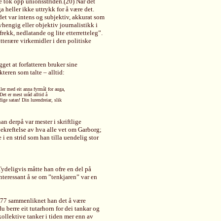
e tok opp unionsstriden.(20) Når det
 heller ikke uttrykk for å være det.
et var intens og subjektiv, akkurat som
hengig eller objektiv journalistikk i
rekk, nedlatande og lite etterretteleg”.
tterære virkemidler i den politiske
get at forfatteren bruker sine
teren som talte – alltid:
ller med eit anna fyrmål for auga,
Det er mest uråd alltid å
ige satan! Din lurendreiar, slik
an derpå var mester i skriftlige
 bekreftelse av hva alle vet om Garborg;
i en strid som han tilla uendelig stor
Tydeligvis måtte han ofre en del på
interessant å se om ”tenkjaren” var en
 1877 sammenliknet han det å være
u berre eit tutarhorn for dei tankar og
kollektive tanker i tiden mer enn av