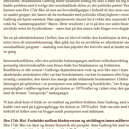
arbeiderne. Bladmannen Garborg måtte balansere kraftig for ikke å støte fra seg 
hadde problem med å svelge den sosialradikale delen av det politiske partiet Ve
kretsen som
Den 17de Mai
så som sin hovedmålgruppe i forhold til den store un
en samlet gruppe, det fantes alt fra storbønder med politiske tilbøyligheter i re
Garborg sitt hjerte nærmest. Han argumenterte intenst for å vekke den nasjonale
vekk fra ”samrøringspartiet” Høyre. Dette resulterte i at vi på den ene siden fin
utvidede retter for byarbeiderne – mens han på den annen side klager over duglø
Ser en på arbeidertekstene i helhet, kan en likevel trekke den konklusjon at den 
retter tross all unionsfokusering. Han gikk inn for en utvidelse av arbeiderene sin
sosialradikale program – samtidig som han påpekte det fortvilte med at landet måt
en gang.
Interessekonflikten, eller den politiske balansegangen mellom velferdsutvikling 
personlig
identitetskonflikt
som finnes både hos bladmannen og forfatteren.
Konflikten er ofte sentral i Garborgs skjønnlitterære verk og sees like mye i hans 
akademiske aristokraten eller var han bondesønnen, var han bymannen eller by
uvanlig i samtiden, den fantes hos mange andre utdannede bondesønner. I likhet
løsningen på splittelsen i en posisjonen som målmann og bondeleder, ”ein fyre
personlighet i målbevegelsen alt på slutten av 1870-tallet og i tiåret etter, den g
med de fremste ”europeiske” tankeganger.
Vi kan altså feste et bilde av en etablert og profilert forfatter, Arne Garborg, med
hadde vært med på å gjenoppbygge fra slutten av 1870-tallet. Side om side med fo
forhold til folket som var bygget rundt posisjonen som målmann.
Den 17de Mai
. Forholdet mellom bladstyrerene og utviklingen innen målbeve
Den 17de Mai
var først og fremst Steinsvik sitt prosjekt. Arne Garborg ble med 