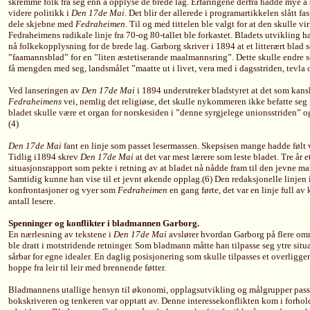
skremme folk fra seg enn å opplyse de brede lag. Erfaringene derfra hadde mye å 
videre politikk i
Den 17de Mai
. Det blir der allerede i programartikkelen slått fas
dele skjebne med
Fedraheimen
. Til og med tittelen ble valgt for at den skulle v
Fedraheimens radikale linje fra 70-og 80-tallet ble forkastet. Bladets utvikling ha
nå folkekopplysning for de brede lag. Garborg skriver i 1894 at et litterært blad 
”faamannsblad” for en ”liten æstetiserande maalmannsring”. Dette skulle endre
få mengden med seg, landsmålet ”maatte ut i livet, vera med i dagsstriden, tevla
Ved lanseringen av
Den 17de Mai
i 1894 understreker bladstyret at det som kansk
Fedraheimens
vei, nemlig det religiøse, det skulle nykommeren ikke befatte seg
bladet skulle være et organ for norskesiden i ”denne syrgjelege unionsstriden” o
(4)
Den 17de Mai
fant en linje som passet lesermassen. Skepsisen mange hadde følt 
Tidlig i1894 skrev
Den 17de Mai
at det var mest lærere som leste bladet. Tre år 
situasjonsrapport som pekte i retning av at bladet nå nådde fram til den jevne m
Samtidig kunne han vise til et jevnt økende opplag.(6) Den redaksjonelle linjen 
konfrontasjoner og vyer som
Fedraheimen
en gang førte, det var en linje full av
antall lesere.
Spenninger og konflikter i bladmannen Garborg.
En nærlesning av tekstene i
Den 17de Mai
avslører hvordan Garborg på flere om
ble dratt i motstridende retninger. Som bladmann måtte han tilpasse seg ytre sit
sårbar for egne idealer. En daglig posisjonering som skulle tilpasses et overligg
hoppe fra leir til leir med brennende føtter.
Bladmannens utallige hensyn til økonomi, opplagsutvikling og målgrupper passe
bokskriveren og tenkeren var opptatt av. Denne interessekonflikten kom i forhold