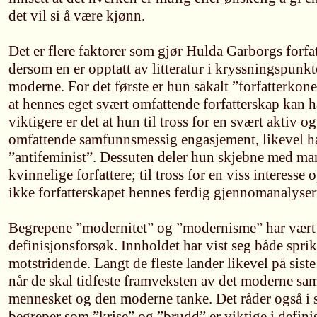
det vil si å være kjønn.
Det er flere faktorer som gjør Hulda Garborgs forfat
dersom en er opptatt av litteratur i kryssningspunk
moderne. For det første er hun såkalt ”forfatterkone
at hennes eget svært omfattende forfatterskap kan h
viktigere er det at hun til tross for en svært aktiv og
omfattende samfunnsmessig engasjement, likevel har
”antifeminist”. Dessuten deler hun skjebne med ma
kvinnelige forfattere; til tross for en viss interesse
ikke forfatterskapet hennes ferdig gjennomanalyser
Begrepene ”modernitet” og ”modernisme” har vært 
definisjonsforsøk. Innholdet har vist seg både sprik
motstridende. Langt de fleste lander likevel på siste
når de skal tidfeste framveksten av det moderne sa
mennesket og den moderne tanke. Det råder også i s
begreper som ”krise” og ”brudd” er viktige i defin