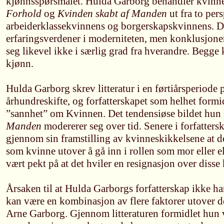
kjønnsspørsmålet. Hulda Garborg behandler kvinn
Forhold
og
Kvinden skabt af Manden
ut fra to per
arbeiderklassekvinnens og borgerskapskvinnens. Di
erfaringsverdener i moderniteten, men konklusjonen
seg likevel ikke i særlig grad fra hverandre. Begge k
kjønn.
Hulda Garborg skrev litteratur i en førtiårsperiode 
århundreskifte, og forfatterskapet som helhet formi
”sannhet” om Kvinnen. Det tendensiøse bildet hun 
Manden
modererer seg over tid. Senere i forfatters
gjennom sin framstilling av kvinneskikkelsene at d
som kvinne utover å gå inn i rollen som mor eller el
vært pekt på at det hviler en resignasjon over disse
Årsaken til at Hulda Garborgs forfatterskap ikke ha
kan være en kombinasjon av flere faktorer utover de
Arne Garborg. Gjennom litteraturen formidlet hun v