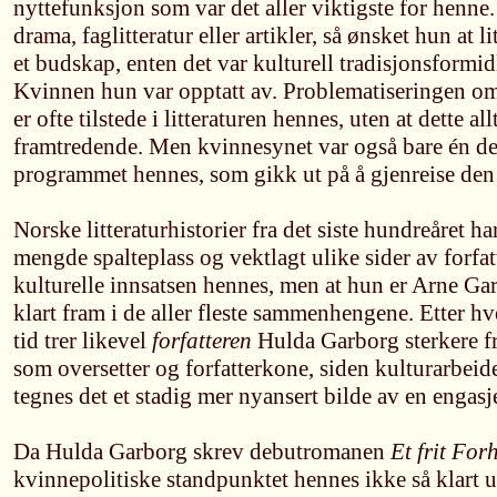
nyttefunksjon som var det aller viktigste for henn
drama, faglitteratur eller artikler, så ønsket hun at l
et budskap, enten det var kulturell tradisjonsformi
Kvinnen hun var opptatt av. Problematiseringen o
er ofte tilstede i litteraturen hennes, uten at dette al
framtredende. Men kvinnesynet var også bare én del
programmet hennes, som gikk ut på å gjenreise den
Norske litteraturhistorier fra det siste hundreåret h
mengde spalteplass og vektlagt ulike sider av forfa
kulturelle innsatsen hennes, men at hun er Arne G
klart fram i de aller fleste sammenhengene. Etter h
tid trer likevel
forfatteren
Hulda Garborg sterkere fra
som oversetter og forfatterkone, siden kulturarbeide
tegnes det et stadig mer nyansert bilde av en engasj
Da Hulda Garborg skrev debutromanen
Et frit For
kvinnepolitiske standpunktet hennes ikke så klart u