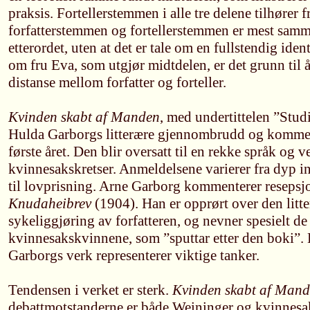
praksis. Fortellerstemmen i alle tre delene tilhører 
forfatterstemmen og fortellerstemmen er mest samm
etterordet, uten at det er tale om en fullstendig ident
om fru Eva, som utgjør midtdelen, er det grunn til 
distanse mellom forfatter og forteller.
Kvinden skabt af Manden
, med undertittelen ”Studi
Hulda Garborgs litterære gjennombrudd og kommer 
første året. Den blir oversatt til en rekke språk og 
kvinnesakskretser. Anmeldelsene varierer fra dyp i
til lovprisning. Arne Garborg kommenterer resepsjo
Knudaheibrev
(1904). Han er opprørt over den litte
sykeliggjøring av forfatteren, og nevner spesielt de
kvinnesakskvinnene, som ”sputtar etter den boki”.
Garborgs verk representerer viktige tanker.
Tendensen i verket er sterk.
Kvinden skabt af Man
debattmotstanderne er både Weininger og kvinnes