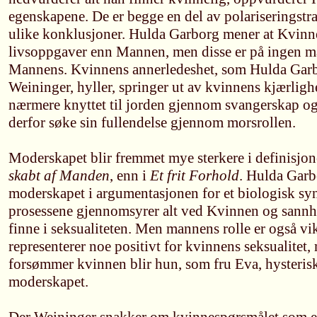
egenskapene. De er begge en del av polariseringstr
ulike konklusjoner. Hulda Garborg mener at Kvinn
livsoppgaver enn Mannen, men disse er på ingen må
Mannens. Kvinnens annerledeshet, som Hulda Garbo
Weininger, hyller, springer ut av kvinnens kjærlighe
nærmere knyttet til jorden gjennom svangerskap o
derfor søke sin fullendelse gjennom morsrollen.
Moderskapet blir fremmet mye sterkere i definisjo
skabt af Manden
, enn i
Et frit Forhold
. Hulda Garb
moderskapet i argumentasjonen for et biologisk sy
prosessene gjennomsyrer alt ved Kvinnen og sannh
finne i seksualiteten. Men mannens rolle er også v
representerer noe positivt for kvinnens seksualitet
forsømmer kvinnen blir hun, som fru Eva, hysteri
moderskapet.