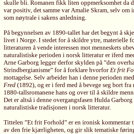
skulle bli. Romanen fikk liten oppmerksomhet da 
var positiv, det samme var Amalie Skram, selv om 
som nøytrale i sakens anledning.
På begynnelsen av 1890-tallet har det begynt å skje 
livet i Norge. I stedet for å skildre ytre, materielle
litteraturen å vende interessen mot menneskets ubev
naturalistiske perioden i norsk litteratur er iferd me
Arne Garborg legger derfor skylden på ”den overh
Strindbergianisme” for å forklare hvorfor
Et frit F
mottagelse. Selv arbeider han i denne perioden me
Fred
(1892), og er i ferd med å bevege seg bort fra
1880-tallsromanene hans og over til å skildre menne
Det er altså i denne overgangsfasen Hulda Garborg 
naturalistiske tradisjonen i norsk litteratur.
Tittelen ”Et frit Forhold” er en ironisk kommentar
av den frie kjærligheten, og gir slik tematiske føri