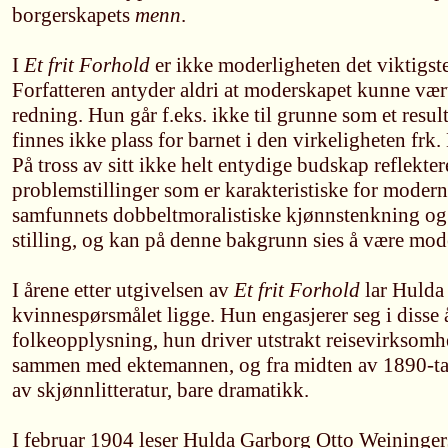
borgerskapets
menn
.
I
Et frit Forhold
er ikke moderligheten det viktigst
Forfatteren antyder aldri at moderskapet kunne vær
redning. Hun går f.eks. ikke til grunne som et resul
finnes ikke plass for barnet i den virkeligheten frk. 
På tross av sitt ikke helt entydige budskap reflekte
problemstillinger som er karakteristiske for modern
samfunnets dobbeltmoralistiske kjønnstenkning og 
stilling, og kan på denne bakgrunn sies å være mod
I årene etter utgivelsen av
Et frit Forhold
lar Hulda
kvinnespørsmålet ligge. Hun engasjerer seg i disse 
folkeopplysning, hun driver utstrakt reisevirksomh
sammen med ektemannen, og fra midten av 1890-tall
av skjønnlitteratur, bare dramatikk.
I februar 1904 leser Hulda Garborg Otto Weininge