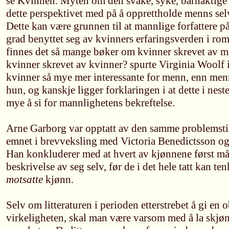
se Kvinnen. Myten om den svake, syke, barnaktige 
dette perspektivet med på å opprettholde menns selvf
Dette kan være grunnen til at mannlige forfattere på
grad benyttet seg av kvinners erfaringsverden i ro
finnes det så mange bøker om kvinner skrevet av m
kvinner skrevet av kvinner? spurte Virginia Woolf 
kvinner så mye mer interessante for menn, enn men
hun, og kanskje ligger forklaringen i at dette i ne
mye å si for mannlighetens bekreftelse.
Arne Garborg var opptatt av den samme problemstil
emnet i brevveksling med Victoria Benedictsson o
Han konkluderer med at hvert av kjønnene først m
beskrivelse av seg selv, før de i det hele tatt kan ten
motsatte
kjønn.
Selv om litteraturen i perioden etterstrebet å gi en 
virkeligheten, skal man være varsom med å la skjønn