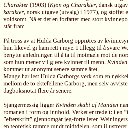
Charakter
(1903) (
Kjøn og Charakter
, dansk utga
karakter
, norsk utgave (utvalg) i 1977), og stoffet
voldsomt. Nå er det en forfatter med stort kvinnep
står fram.
På tross av at Hulda Garborg opprøres av kvinnesy
hun likevel gi ham rett i mye. I tillegg til å svare 
benytte anledningen til å ta til motmæle mot de n
som hun mener vil gjøre kvinner til menn.
Kvinden
kommer ut anonymt senere samme året.
Mange har lest Hulda Garborgs verk som en nøkke
mellom de to ektefellene Garborg, men selv avviste 
dagboksnotat flere år senere.
Sjangermessig ligger
Kvinden skabt af Manden
nær
romanen i form og innhold. Verket er tredelt: i en 
”efterskrift” gjennomgår jeg-fortelleren Weiningers 
en teoretisk ramme rundt midtdelen, som illustrerer