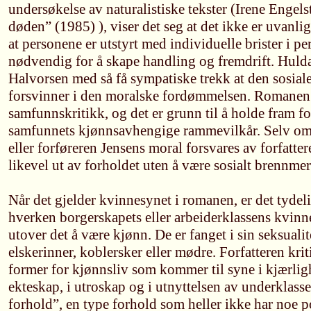
undersøkelse av naturalistiske tekster (Irene Engels
døden” (1985) ), viser det seg at det ikke er uvanlig i
at personene er utstyrt med individuelle brister i pe
nødvendig for å skape handling og fremdrift. Hulda
Halvorsen med så få sympatiske trekk at den sosial
forsvinner i den moralske fordømmelsen. Romanen e
samfunnskritikk, og det er grunn til å holde fram fo
samfunnets kjønnsavhengige rammevilkår. Selv om
eller forføreren Jensens moral forsvares av forfatt
likevel ut av forholdet uten å være sosialt brennmer
Når det gjelder kvinnesynet i romanen, er det tydel
hverken borgerskapets eller arbeiderklassens kvinne
utover det å være kjønn. De er fanget i sin seksualit
elskerinner, koblersker eller mødre. Forfatteren krit
former for kjønnsliv som kommer til syne i kjærlig
ekteskap, i utroskap og i utnyttelsen av underklasse
forhold”, en type forhold som heller ikke har noe pos