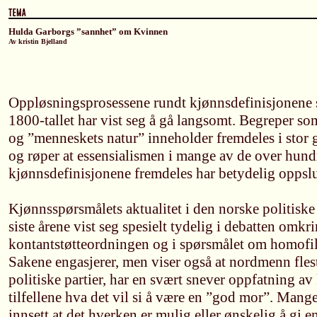
Hulda Garborgs ”sannhet” om Kvinnen
Av kristin Bjelland
Oppløsningsprosessene rundt kjønnsdefinisjonene s
1800-tallet har vist seg å gå langsomt. Begreper s
og ”menneskets natur” inneholder fremdeles i stor 
og røper at essensialismen i mange av de over hund
kjønnsdefinisjonene fremdeles har betydelig oppsl
Kjønnsspørsmålets aktualitet i den norske politiske
siste årene vist seg spesielt tydelig i debatten omkr
kontantstøtteordningen og i spørsmålet om homofiles
Sakene engasjerer, men viser også at nordmenn flest,
politiske partier, har en svært snever oppfatning av
tilfellene hva det vil si å være en ”god mor”. Mange 
innsett at det hverken er mulig eller ønskelig å gi 