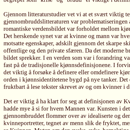
Gjennom litteraturstudier vet vi at et svært viktig 
gjennombruddslitteraturen var problematiseringen av
romantiske verdensbildet var forholdet mellom kjøn
Det herskende synet var at kvinne og mann var hv
motsatte egenskaper, adskilt gjennom det skarpe sk
offentlige og den private sfæren. Da det moderne b
bildet sprekker. I en verden som var i forandring va
fast på de tradisjonelle kjønnsdefinisjonene. I for
det viktig å forsøke å definere eller omdefinere kjø
orden i kjønnsidentitetene bygd på nye tanker. Det e
fruktbart å lese tekster skrevet av og om kvinner i 
Det er viktig å ha klart for seg at definisjonen av
hadde mye å si for hvem Mannen var. Kunsten i de
gjennombruddet flommer over av idealiserte og de
kvinneportretter, tegnet av menn slik de fryktet, me