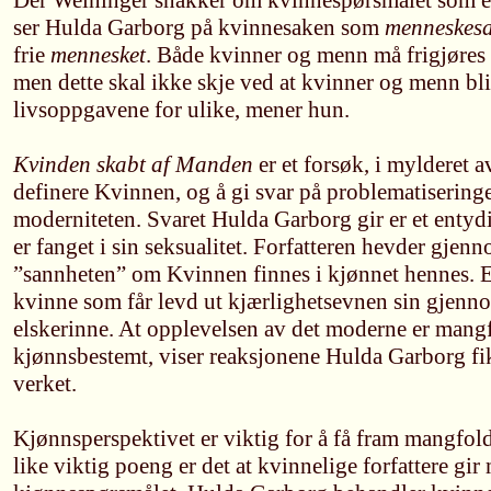
Der Weininger snakker om kvinnespørsmålet som e
ser Hulda Garborg på kvinnesaken som
menneskes
frie
mennesket
. Både kvinner og menn må frigjøres f
men dette skal ikke skje ved at kvinner og menn blir 
livsoppgavene for ulike, mener hun.
Kvinden skabt af Manden
er et forsøk, i mylderet a
definere Kvinnen, og å gi svar på problematiseringe
moderniteten. Svaret Hulda Garborg gir er et entyd
er fanget i sin seksualitet. Forfatteren hevder gjen
”sannheten” om Kvinnen finnes i kjønnet hennes. 
kvinne som får levd ut kjærlighetsevnen sin gjenn
elskerinne. At opplevelsen av det moderne er mangfo
kjønnsbestemt, viser reaksjonene Hulda Garborg fik
verket.
Kjønnsperspektivet er viktig for å få fram mangfold
like viktig poeng er det at kvinnelige forfattere gi