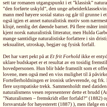
sett tar romanen utgangspunkt i et ”klassisk” natura
”den forførte uskyld”, den unge arbeiderklassekvin
mann med høyere sosial status og går til grunne i e
også igjen et annet naturalistisk motiv som nærme
klisjé, nemlig det døende barnet. På flere måter imi
kjent norsk naturalistisk litteratur, men Hulda Garb
mange samtidige naturalistiske forfattere i sin drist
seksualitet, utroskap, begjær og fysisk forfall.
Det har vært pekt på at
Et frit Forhold
ikke er entyd
uklare budskapet er et resultat av en tosidig fremst
hovedpersonen. Hun blir både framstilt som et offer
lovene, men også med en viss mulighet til å påvirke
Fortellerholdningen er ironisk utleverende, og frk. 
flere usympatiske trekk. Sammenholdt med datiden
naturalismens vesen representerer dette et brudd (
”Naturalismen – fremskridt eller forfald?” (1882) 
forsvarstale for høyesterett (1887) ), men ifølge e