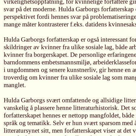
virkelighetsoppfatning, for kvinnelige forfattere g
svar på det moderne. Hulda Garborgs forfatterskap er
perspektivet fordi hennes svar på problematiseringe
mange måter kontrasterer f.eks. datidens kvinnesak
Hulda Garborgs forfatterskap er også interessant fo
skildringer av kvinner fra ulike sosiale lag, både a
kvinner fra borgerskapet. De personlige erfaringen
barndommens embetsmannsmiljø, arbeiderklassefo
i ungdommen og senere kunstnerliv, gir henne en aut
troverdig om kvinner fra ulike sosiale lag som mang
manglet.
Hulda Garborgs svært omfattende og allsidige litte
vanskelig å plassere henne litteraturhistorisk. Det
forfatterskapet hennes er nettopp mangfoldet, både n
språk og tematikk. Selv er hun svært sparsom med å
litteratursynet sitt, men forfatterskapet viser at det v