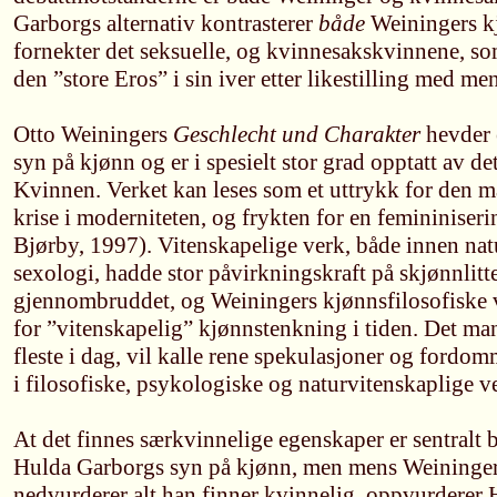
Garborgs alternativ kontrasterer
både
Weiningers kj
fornekter det seksuelle, og kvinnesakskvinnene, s
den ”store Eros” i sin iver etter likestilling med me
Otto Weiningers
Geschlecht und Charakter
hevder e
syn på kjønn og er i spesielt stor grad opptatt av d
Kvinnen. Verket kan leses som et uttrykk for den m
krise i moderniteten, og frykten for en femininiser
Bjørby, 1997). Vitenskapelige verk, både innen na
sexologi, hadde stor påvirkningskraft på skjønnlitt
gjennombruddet, og Weiningers kjønnsfilosofiske v
for ”vitenskapelig” kjønnstenkning i tiden. Det m
fleste i dag, vil kalle rene spekulasjoner og fordom
i filosofiske, psykologiske og naturvitenskaplige v
At det finnes særkvinnelige egenskaper er sentralt 
Hulda Garborgs syn på kjønn, men mens Weining
nedvurderer alt han finner kvinnelig, oppvurdere