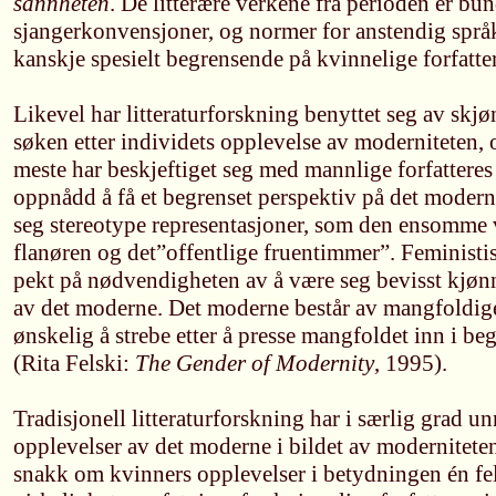
sannheten
. De litterære verkene fra perioden er bun
sjangerkonvensjoner, og normer for anstendig språ
kanskje spesielt begrensende på kvinnelige forfatte
Likevel har litteraturforskning benyttet seg av skjøn
søken etter individets opplevelse av moderniteten, 
meste har beskjeftiget seg med mannlige forfatteres
oppnådd å få et begrenset perspektiv på det moderne
seg stereotype representasjoner, som den ensomme 
flanøren og det”offentlige fruentimmer”. Feministis
pekt på nødvendigheten av å være seg bevisst kjønn
av det moderne. Det moderne består av mangfoldige
ønskelig å strebe etter å presse mangfoldet inn i be
(Rita Felski:
The Gender of Modernity
, 1995).
Tradisjonell litteraturforskning har i særlig grad u
opplevelser av det moderne i bildet av moderniteten
snakk om kvinners opplevelser i betydningen én fel