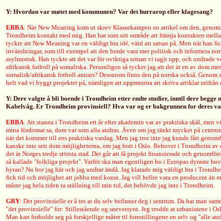
Y: Hvordan var møtet med kommunen? Var det hurrarop eller klagesang?
EBBA
: När New Meaning kom ut skrev Klassekampen en artikel om den, genom d
Trondheim kontakt med mig. Han har som sitt område att främja kontakten mella
tyckte att New Meaning var en väldigt bra idé, värd att satsas på. Men när han fi
invändningar, som till exempel att den borde vara mer politisk och informera norr
asylmottak. Han tyckte att det var för oviktiga teman vi tagit upp, och undrade v
afrikansk fotboll på somaliska. Personligen så tycker jag att det är en av dom mer
somalisk/afrikansk fotboll annars? Dessutom finns den på norska också. Genom s
helt vad vi byggt projektet på, nämligen att uppmuntra att skriva artiklar utifrån 
Y: Dere valgte å bli boende i Trondheim etter endte studier, inntil dere begge ny
Kabelvåg. Er Trondheim provinsiell? Hva var og er bakgrunnen for deres va
EBBA
: Att stanna i Trondheim ett år efter akademin var av praktiska skäl, men 
mina fördomar sa, dom var som alla andras. Även om jag tänkt mycket på centrum/
när det kommer till ens praktiska vardag. Men jag tror inte jag kunde fått genomf
kanske inte sett dom möjligheterna, om jag bott i Oslo. Behovet i Trondheim av e
det är Norges tredje största stad. Det går att få projekt finansierade och genomf
så kallade "folkliga projekt". Varför ska man egentligen bo i Europas dyraste hu
hyran? Nu bor jag här och jag undrar ändå. Jag klarade mig väldigt bra i Trondhei
fick tid och möjlighet att jobba med konst. Jag vill hellre vara en producent än 
måste jag hela tiden ta ställning till min tid, det behövde jag inte i Trondheim.
GRY
: Det provinsielle er å tro at du selv befinner deg i sentrum. Da har man 
"det provinsielle" for: Stillestående og sneversynt. Jeg trodde at urbanistene i Os
Man kan forholde seg på forskjellige måter til forestillingene en selv og "alle an