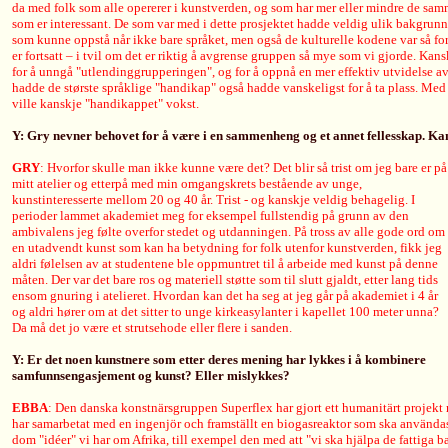
da med folk som alle opererer i kunstverden, og som har mer eller mindre de sam
som er interessant. De som var med i dette prosjektet hadde veldig ulik bakgrunn
som kunne oppstå når ikke bare språket, men også de kulturelle kodene var så for
er fortsatt – i tvil om det er riktig å avgrense gruppen så mye som vi gjorde. Kan
for å unngå "utlendinggrupperingen", og for å oppnå en mer effektiv utvidelse av
hadde de største språklige "handikap" også hadde vanskeligst for å ta plass. Med
ville kanskje "handikappet" vokst.
Y: Gry nevner behovet for å være i en sammenheng og et annet fellesskap. K
GRY
: Hvorfor skulle man ikke kunne være det? Det blir så trist om jeg bare er på
mitt atelier og etterpå med min omgangskrets bestående av unge,
kunstinteresserte mellom 20 og 40 år. Trist - og kanskje veldig behagelig. I
perioder lammet akademiet meg for eksempel fullstendig på grunn av den
ambivalens jeg følte overfor stedet og utdanningen. På tross av alle gode ord om
en utadvendt kunst som kan ha betydning for folk utenfor kunstverden, fikk jeg
aldri følelsen av at studentene ble oppmuntret til å arbeide med kunst på denne
måten. Der var det bare ros og materiell støtte som til slutt gjaldt, etter lang tids
ensom gnuring i atelieret. Hvordan kan det ha seg at jeg går på akademiet i 4 år
og aldri hører om at det sitter to unge kirkeasylanter i kapellet 100 meter unna?
Da må
det jo være et strutsehode eller flere i sanden.
Y: Er det noen kunstnere som etter deres mening har lykkes i å kombinere
samfunnsengasjement og kunst? Eller mislykkes?
E
BBA
:
Den danska konstnärsgruppen Superflex har gjort ett humanitärt projekt rik
har samarbetat med en ingenjör och framställt en biogasreaktor som ska användas
dom "idéer" vi har om Afrika, till exempel den med att "vi ska hjälpa de fattiga