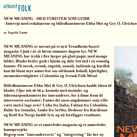
NEW MEANING - MED TURISTER SOM GUIDE
- Intervju med redaktørene og billedkunstnerne Ebba Moi og Gry O. Ulrichse
av Yngvild Færøy
NEW MEANING er navnet på et nytt Trondheim-basert
magasin. I juni i år så første nummer dagens lys. NEW
MEANING har trykk i fire farger på glatt papir, med mange
bilder. Bladet hviler godt i hånda og sklir lett ned i en romslig
lomme. På norsk, svensk, engelsk, somali, italiensk og kurdisk
kan du blant mye annet lese om afrikansk fotball, kjærlighet,
menneskerettigheter i Colombia og Svensk Folk Metal.
Billedkunstnerne Ebba Moi & Gry O. Ulrichsen hadde ideen til
bladet. I fjor tok de bl.a. kontakt med mottaks -og
informasjonskontoret for innvandrere, for å finne frem til
interesserte asylanter: Fantes det noen ungdommer som ville
være med å lage avis? Lidia fra Italia, Fabian fra Colombia,
Dahir fra Somalia, Janko fra Serbia, Deshwar fra Kurdistan
og Ketil fra Norge hadde lyst, og nå foreligger resultatet.
NEW MEANING er et annerledes magasin og et annerledes
kunstprosjekt.
Begrep som "innvandreravis" og "integrering" får her ny