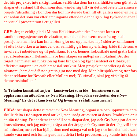
det här projektet inte riktigt funkar, varför ska dom ha safaridräkter som gör att 
skapar ett avstånd till dom som dom vänder sig till - är det medvetet? En annen 
projekt/utställning i London där hon inviterade barn till ett galleri under en helg 
var sedan det som var efterlämningarna efter den där helgen. Jag tycker det är en
en visuell presentation i ett galleri.
GRY
: Jeg er veldig glad i Minna Heikkinas arbeider. I hennes kunst er
samfunnsengasjementet drivkraften, uten den distanserte ovenfra-og-ned-
posisjonen man lett kan innta. Hun gjør oss oppmerksom på sider av samfunnet
vi ofte ikke orker å ta innover oss. Samtidig gir hun ny erfaring, både til de som e
involvert i arbeidene og til publikum. F. eks. hennes frokostkafé med gratis kaffe
i et arbeiderstrøk i Helsinki, hvor hun skaper en møteplass i lokalmiljøet der
torget har mistet sin funksjon og bare bingoen og kjøpesenteret er tilbake, et
effektivt inngrep i en etablert sosial struktur. Men prosjektet handler også om
økonomi, bare det å få noe gratis gjør noe med deg. Man blir sjokkert og tror førs
det er reklame for Nescafe eller Møllers mel; "Gurimalla, skal jeg virkelig få
denne rosinbollen."
Y: Triaden kunstinstitusjon – kunstverket som ide – kunstneren som
opphavsmann utfordres av New Meaning. Hvordan verdsetter dere New
Meaning? Er det et kunstverk? Og hvem er i såfall kunstnerne?
EBBA
: Att skapa detta rummet av New Meaning, organisera och uppmuntra är mi
skulle delta i tidningen med artikel, men insåg att avisen är deras. Produkten är in
en sån tidning. Det är deras innehåll som skapar den, jag och Gry har gjort det m
konstnärerna, och jag måste ju säga att det är jag och Gry som är det. Jag vill in
männinskor, men vi har hjälpt dom med många val och jag tror inte det hade varit
kunde vara med och forma genom att delta i hela processen. Jag kunde inte tänka m