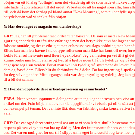
början var ett förslag "collage", men det visade sig att de som hade ett icke-eu
inte hade någon relation till det ordet. Vi bestämde att ha något som alla, från al
till, och då kom det förslag på bland annat "New Meaning", som nu har fyllt sig
betydelser än vad vi tänkte från början.
Y: Har dere laget et magasin om utenforskap?
GRY
: Jeg har litt problemer med ordet "utenforskap". De som er med i New Mean
gjør ting annerledes ut ifra sine erfaringer, men det betyr ikke at vi har laget et 
følsomt område, og det er viktig at man er bevisst hva slags holdning man har nå
Ellers kan man lett havne i stereotype roller som man ikke har kontroll over, for
forkle fôrer sultne svarte med fluer i øyekroken". Jeg var nesten på vei til å gi de
kunne bruke min kompetanse og lyst til å hjelpe noen til å bli tydelige, og på den 
engasjere seg i sin verden. For at man skal bli tydelig må systemene du lever i bli
dem og forstå dem. Ellers blir du forhindret fra å delta. Du har ingenting å speile d
for deg selv og andre. Mitt utgangspunkt var: Jeg er synlig og tydelig. Jeg kan gj
til å bli det samme.
Y: Hvordan opplevde dere arbeidsprosessen og samarbeidet?
EBBA
: Ideen var att uppmuntra deltagarna att ta tag i egna intressen och visa att
artikel om det. Från början hade vi enkla uppgifter där vi visade på olika sätt att
och exempel på teman. Det var inte lätt, dom var faktiskt ganska konservativa i si
vara.
GRY
: Det var også forventninger til oss om at vi som ledere skulle bestemme mer
respons på hva vi syntes var bra og dårlig. Men det interessante for oss var at d
oss. Det var en mulighet for oss til å slippe unna eget interessefelt og lære noe n