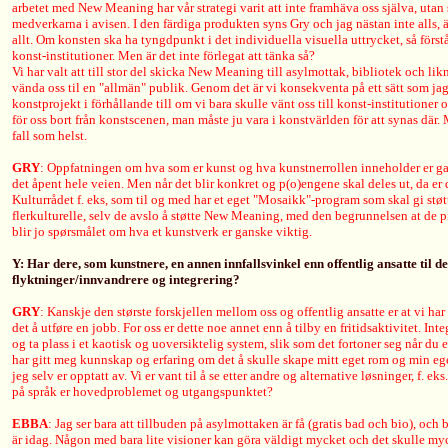
arbetet med New Meaning har vår strategi varit att inte framhäva oss själva, utan st
medverkarna i avisen. I den färdiga produkten syns Gry och jag nästan inte alls, äv
allt. Om konsten ska ha tyngdpunkt i det individuella visuella uttrycket, så förstå
konst-institutioner. Men är det inte förlegat att tänka så?
Vi har valt att till stor del skicka New Meaning till asylmottak, bibliotek och li
vända oss til en "allmän" publik. Genom det är vi konsekventa på ett sätt som jag
konstprojekt i förhållande till om vi bara skulle vänt oss till konst-institutione
för oss bort från konstscenen, man måste ju vara i konstvärlden för att synas där. 
fall som helst.
GRY
: Oppfatningen om hva som er kunst og hva kunstnerrollen inneholder er gan
det åpent hele veien. Men når det blir konkret og p(o)engene skal deles ut, da er 
Kulturrådet f. eks, som til og med har et eget "Mosaikk"-program som skal gi støt
flerkulturelle, selv de avslo å støtte New Meaning, med den begrunnelsen at de pr
blir jo spørsmålet om hva et kunstverk er ganske viktig.
Y: Har dere, som kunstnere, en annen innfallsvinkel enn offentlig ansatte til d
flyktninger/innvandrere og integrering?
GRY
: Kanskje den største forskjellen mellom oss og offentlig ansatte er at vi ha
det å utføre en jobb. For oss er dette noe annet enn å tilby en fritidsaktivitet. I
og ta plass i et kaotisk og uoversiktelig system, slik som det fortoner seg når d
har gitt meg kunnskap og erfaring om det å skulle skape mitt eget rom og min egen
jeg selv er opptatt av. Vi er vant til å se etter andre og alternative løsninger, f. e
på språk er hovedproblemet og utgangspunktet?
EBBA
: Jag ser bara att tillbuden på asylmottaken är få (gratis bad och bio), oc
är idag. Någon med bara lite visioner kan göra väldigt mycket och det skulle my