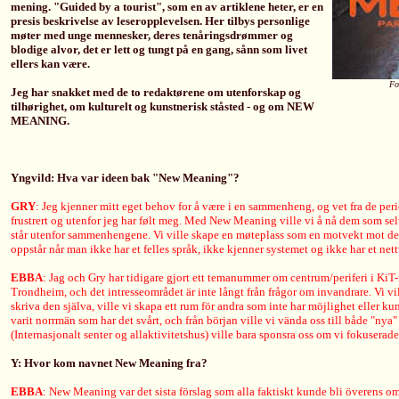
mening. "Guided by a tourist", som en av artiklene heter, er en
presis beskrivelse av leseropplevelsen. Her tilbys personlige
møter med unge mennesker, deres tenåringsdrømmer og
blodige alvor, det er lett og tungt på en gang, sånn som livet
ellers kan være.
Fo
Jeg har snakket med de to redaktørene om utenforskap og
tilhørighet, om kulturelt og kunstnerisk ståsted - og om NEW
MEANING.
Yngvild: Hva var ideen bak "New Meaning"?
GRY
: Jeg kjenner mitt eget behov for å være i en sammenheng, og vet fra de pe
frustrert og utenfor jeg har følt meg. Med New Meaning ville vi å nå dem som selv
står utenfor sammenhengene. Vi ville skape en møteplass som en motvekt mot den
oppstår når man ikke har et felles språk, ikke kjenner systemet og ikke har et nett
EBBA
: Jag och Gry har tidigare gjort ett temanummer om centrum/periferi i Ki
Trondheim, och det intresseområdet är inte långt från frågor om invandrare. Vi vill
skriva den själva, ville vi skapa ett rum för andra som inte har möjlighet eller 
varit norrmän som har det svårt, och från början ville vi vända oss till både "n
(Internasjonalt senter og allaktivitetshus) ville bara sponsra oss om vi fokuserade
Y: Hvor kom navnet New Meaning fra?
EBBA
: New Meaning var det sista förslag som alla faktiskt kunde bli överens o