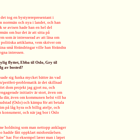
et tog en bystyrerepresentant i
n norrmän och nya i landet, och han
ck se avisen hade han en hel del
män om hur det är att sitta på
em som är intresserad av att läsa om
 politiska artiklarna, vem skriver om
ina små förändringar ville han förändra
egna intressen.
lig flyttet, Ebba til Oslo, Gry til
lg av bosted?
visade sig funka mycket bättre än vad
periferi-problematik är det skillnad
ört dom projekt jag gjort nu, och
ngagerade initiativ är stort, även om
örda där, även om kommunen helst vill ha
vudstad (Oslo) och kämpa för att betala
m på låg hyra och billig atelje, och
en konsument, och när jag bor i Oslo
samme holdning som man nettopp anklager
lo hadde fått oppklart misforståelsen.
dre" har. For eksempel lærer man i løpet