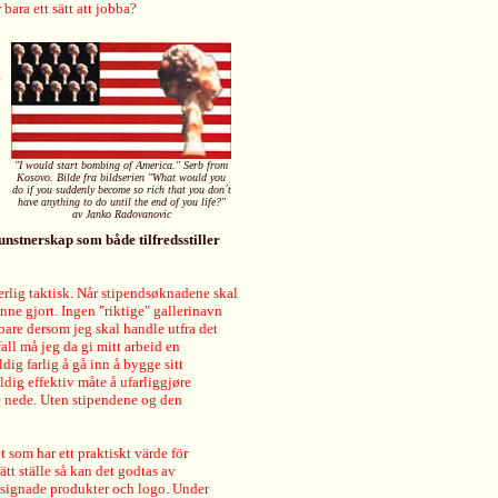
bara ett sätt att jobba?
"I would start bombing of America." Serb from
Kosovo. Bilde fra bildserien "What would you
do if you suddenly become so rich that you don´t
have anything to do until the end of you life?"
av Janko Radovanovic
nstnerskap som både tilfredsstiller
 særlig taktisk. Når stipendsøknadene skal
unne gjort. Ingen "riktige" gallerinavn
 bare dersom jeg skal handle utfra det
fall må jeg da gi mitt arbeid en
ldig farlig å gå inn å bygge sitt
ldig effektiv måte å ufarliggjøre
e nede. Uten stipendene og den
t som har ett praktiskt värde för
tt ställe så kan det godtas av
esignade produkter och logo. Under