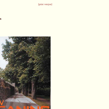
[
print versjon]
n