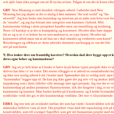
och själv bara söka pengar om att få trycka avisen. Frågan är om det är konst eller 
GRY
: New Meaning er mitt desidert viktigste arbeid. I arbeidet med New
Meaning har jeg skjønt at det er mulig å føre sammen "the real world" og "the
artworld". Jeg kan bruke min kunnskap og interesse på en måte som betyr noe for
de "utenfor", og jeg har fortsatt min integritet som kunstner i behold. Mitt
kunstneriske bidrag i dette prosjektet handler mest om innstilling og holdning.
Noen vil kanskje si at det er krampaktig og konstruert. Hvorfor ikke bare slappe
litt av og si at vi er ledere for en innvandreravis, en type lærere. Hvorfor må
kunstneren alltid mase om at alt hun tar i skal omtales og verdsettes som kunst?
Betydningen og effekten av dette arbeidet eksisterer uavhengig av om det blir
sett på som kunst.
Y: Hva tenker dere om framtidig karriere? Hvordan skal dere bygge opp et ku
deres egne behov og kunstmaktens?
GRY
: Jeg ser jo helt klart at å bruke et halvt år på denne typen prosjekt ikke er
skrives har ikke cv´en vokst. Det eneste tillegget er et arbeid en sosialarbeider k
og ikke noe synlig arbeid å slå i bordet med. Spørsmålet ditt er veldig reelt, men
"kunstmakta" legger opp til. Da kan jeg ikke gjøre det jeg selv vil og ønsker. Iall
innpakning som i dette tilfellet ville motsagt mitt eget prosjekt. Jeg tror det er ve
kunstnerskap på andres premisser. Kunstsystemet, slik det fungerer i dag, er en ve
kunstnerne og kunsten. Man bruker krefter på å konkurrere, og å holde hverandr
symbolske verdi det gir, er ditt kunstnerskap verdiløst. Det tror vi tilsynelatende.
EBBA
: Jag tror inte att avståndet mellan det som har värde i konstvärlden och de
människor behöver vara så stort. Om projektet visas med rätt inpackning och på rä
konstvärlden, som till exempel Superflex som gör sitt humanitära projekt med d