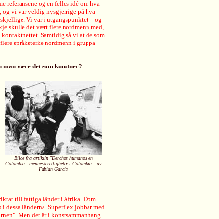
me referansene og en felles idé om hva
, og vi var veldig nysgjerrige på hva
skjellige. Vi var i utgangspunktet – og
skje skulle det vært flere nordmenn med,
 kontaktnettet. Samtidig så vi at de som
 flere språksterke nordmenn i gruppa
an man være det som kunstner?
Bilde fra artikeln "Derchos humanos en
Colombia - menneskerettigheter i Colombia." av
Fabian Garcia
tat till fattiga länder i Afrika. Dom
 i dessa länderna. Superflex jobbar med
 barnen". Men det är i konstsammanhang