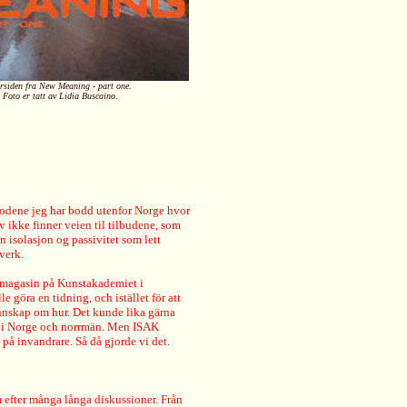
rsiden fra New Meaning - part one.
Foto er tatt av Lidia Buscaino.
riodene jeg har bodd utenfor Norge hvor
 ikke finner veien til tilbudene, som
 isolasjon og passivitet som lett
verk.
T-magasin på Kunstakademiet i
e göra en tidning, och istället för att
kunnskap om hur. Det kunde lika gärna
ya" i Norge och norrmän. Men ISAK
 på invandrare. Så då gjorde vi det.
m efter många långa diskussioner. Från