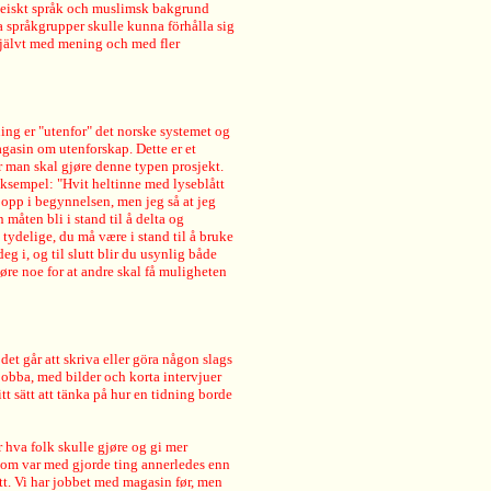
ropeiskt språk och muslimsk bakgrund
la språkgrupper skulle kunna förhålla sig
 självt med mening och med fler
ing er "utenfor" det norske systemet og
magasin om utenforskap. Dette er et
r man skal gjøre denne typen prosjekt.
 eksempel: "Hvit heltinne med lyseblått
t opp i begynnelsen, men jeg så at jeg
måten bli i stand til å delta og
 tydelige, du må være i stand til å bruke
eg i, og til slutt blir du usynlig både
øre noe for at andre skal få muligheten
 det går att skriva eller göra någon slags
 jobba, med bilder och korta intervjuer
tt sätt att tänka på hur en tidning borde
 hva folk skulle gjøre og gi mer
e som var med gjorde ting annerledes enn
ytt. Vi har jobbet med magasin før, men