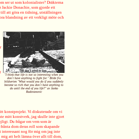
dom ser ut som kolonialister? Dräkterna
er Jackie Donachie, som gjorde ett
till att göra en tidning, utställningen
 bra blandning av ett verkligt möte och
r
t
"I think that life is not so interesting when you
don´t have anything to fight for." Bilde fra
bildserien "What would you do if you suddenly
become so rich that you don´t have anything to
do until the end of you life?" av Janko
Radovanovic
tt konstprojekt. Vi diskuterade om vi
te mitt konstverk, jag skulle inte gjort
öjligt. Du frågar om vem som är
te frånta dom deras roll som skapande
 interessant nog för mig om jag inte
ig att helt lämna över allt till dom,