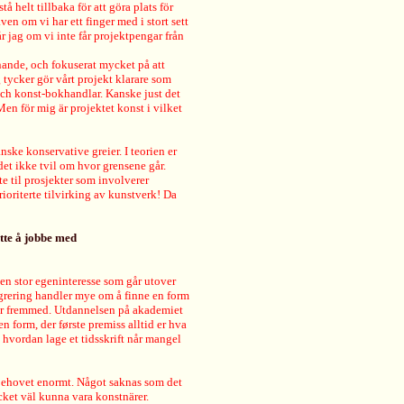
å helt tillbaka för att göra plats för
en om vi har ett finger med i stort sett
r jag om vi inte får projektpengar från
knande, och fokuserat mycket på att
 tycker gör vårt projekt klarare som
r och konst-bokhandlar. Kanske just det
Men för mig är projektet konst i vilket
ske konservative greier. I teorien er
det ikke tvil om hvor grensene går.
te til prosjekter som involverer
ioriterte tilvirking av kunstverk! Da
ette å jobbe med
r en stor egeninteresse som går utover
ntegrering handler mye om å finne en form
u er fremmed. Utdannelsen på akademiet
 form, der første premiss alltid er hva
ks. hvordan lage et tidsskrift når mangel
h behovet enormt. Något saknas som det
cket väl kunna vara konstnärer.