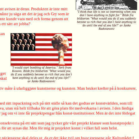
t avisen är deras. Produkten är inte mitt
"I think that life is not so interesting when you
åste ju säga att det är jag och Gry som är
don´t have anything to fight for." Bilde fra
g inte kunde vara med och forma genom att
bildserien "What would you do if you suddenly
become so rich that you don´t have anything to
ett sätt att jobba?
do until the end of you life?" av Janko
Radovanovic
kan
"I would start bombing of America." Serb from
Kosovo. Bilde fra bildserien "What would you
gget
do if you suddenly become so rich that you don´t
 skal
have anything to do until the end of you life?"
av Janko Radovanovic
ektiv måte å ufarliggjøre kunstnerne og kunsten. Man bruker krefter på å konkurrere,
ed rätt inpackning och på rätt ställe så kan det godtas av konstvärlden, som till
utan stå helt tillbaka för att göra plats för medverkarna i avisen. I den färdiga
 jag om vi inte får projektpengar från konst-institutioner. Men är det inte förlegat
konsekventa på ett sätt som jag tycker gör vårt projekt klarare som konstprojekt i
ör att synas där. Men för mig är projektet konst i vilket fall som helst.
p(o)engene skal deles ut, da er det ikke tvil om hvor grensene går. Kulturrådet f.