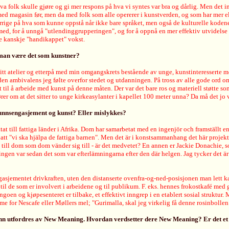
va folk skulle gjøre og gi mer respons på hva vi syntes var bra og dårlig. Men det in
et med magasin før, men da med folk som alle opererer i kunstverden, og som har mer 
ige på hva som kunne oppstå når ikke bare språket, men også de kulturelle kodene var
ed, for å unngå "utlendinggrupperingen", og for å oppnå en mer effektiv utvidelse 
le kanskje "handikappet" vokst.
 man være det som kunstner?
mitt atelier og etterpå med min omgangskrets bestående av unge, kunstinteresserte m
den ambivalens jeg følte overfor stedet og utdanningen. På tross av alle gode ord
 til å arbeide med kunst på denne måten. Der var det bare ros og materiell støtte som 
hører om at det sitter to unge kirkeasylanter i kapellet 100 meter unna? Da må
det jo 
funnsengasjement og kunst? Eller mislykkes?
at till fattiga länder i Afrika. Dom har samarbetat med en ingenjör och framställt 
tt "vi ska hjälpa de fattiga barnen". Men det är i konstsammanhang det här projekte
d till dom som dom vänder sig till - är det medvetet? En annen er Jackie Donachie, 
ällningen var sedan det som var efterlämningarna efter den där helgen. Jag tycker det 
ngasjementet drivkraften, uten den distanserte ovenfra-og-ned-posisjonen man lett 
til de som er involvert i arbeidene og til publikum. F. eks. hennes frokostkafé med gr
ngoen og kjøpesenteret er tilbake, et effektivt inngrep i en etablert sosial struktu
lame for Nescafe eller Møllers mel; "Gurimalla, skal jeg virkelig få denne rosinbollen
nn utfordres av New Meaning. Hvordan verdsetter dere New Meaning? Er det et 