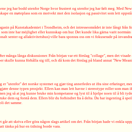
dene jeg har bodd utenfor Norge hvor frustrert og utenfor jeg har følt meg. Med Ne
 skape en møteplass som en motvekt mot den isolasjon og passivitet som lett oppstår
agasin på Kunstakademiet i Trondheim, och det intresseområdet är inte långt från fr
ndra som inte har möjlighet eller kunnskap om hur. Det kunde lika gärna varit norrmän 
alt senter og allaktivitetshus) ville bara sponsra oss om vi fokuserade på invandrar
fter många långa diskussioner. Från början var ett förslag "collage", men det visad
pper skulle kunna förhålla sig till, och då kom det förslag på bland annat "New Mean
r "utenfor" det norske systemet og gjør ting annerledes ut ifra sine erfaringer, men
gjøre denne typen prosjekt. Ellers kan man lett havne i stereotype roller som man ik
men jeg så at jeg kunne bruke min kompetanse og lyst til å hjelpe noen til å bli tydel
ruke dem og forstå dem. Ellers blir du forhindret fra å delta. Du har ingenting å spei
 bli det samme.
et går att skriva eller göra någon slags artikel om det. Från början hade vi enkla upp
 att tänka på hur en tidning borde vara.