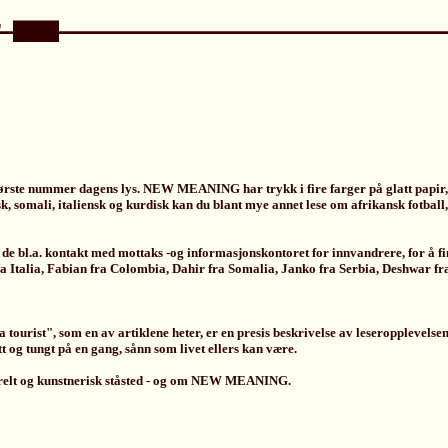
ørste nummer dagens lys. NEW MEANING har trykk i fire farger på glatt papir,
sk, somali, italiensk og kurdisk kan du blant mye annet lese om afrikansk fotball,
de bl.a. kontakt med mottaks -og informasjonskontoret for innvandrere, for å fin
 Italia, Fabian fra Colombia, Dahir fra Somalia, Janko fra Serbia, Deshwar fra
urist", som en av artiklene heter, er en presis beskrivelse av leseropplevelsen
 og tungt på en gang, sånn som livet ellers kan være.
turelt og kunstnerisk ståsted - og om NEW MEANING.