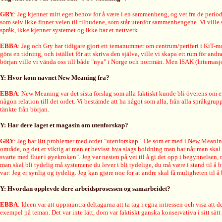
GRY
: Jeg kjenner mitt eget behov for å være i en sammenheng, og vet fra de perio
som selv ikke finner veien til tilbudene, som står utenfor sammenhengene. Vi ville
språk, ikke kjenner systemet og ikke har et nettverk.
EBBA
: Jag och Gry har tidigare gjort ett temanummer om centrum/periferi i KiT-m
göra en tidning, och istället för att skriva den själva, ville vi skapa ett rum för a
början ville vi vända oss till både "nya" i Norge och norrmän. Men ISAK (Internasjon
Y: Hvor kom navnet New Meaning fra?
EBBA
: New Meaning var det sista förslag som alla faktiskt kunde bli överens om e
någon relation till det ordet. Vi bestämde att ha något som alla, från alla språkgru
tänkte från början.
Y: Har dere laget et magasin om utenforskap?
GRY
: Jeg har litt problemer med ordet "utenforskap". De som er med i New Meaning e
område, og det er viktig at man er bevisst hva slags holdning man har når man skal 
svarte med fluer i øyekroken". Jeg var nesten på vei til å gi det opp i begynnelsen, 
man skal bli tydelig må systemene du lever i bli tydelige, du må være i stand til å b
var: Jeg er synlig og tydelig. Jeg kan gjøre noe for at andre skal få muligheten til å
Y: Hvordan opplevde dere arbeidsprosessen og samarbeidet?
EBBA
: Ideen var att uppmuntra deltagarna att ta tag i egna intressen och visa att d
exempel på teman. Det var inte lätt, dom var faktiskt ganska konservativa i sitt sätt