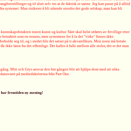
forestillinger og til slutt selv tro at de faktisk er sanne. Jeg kan passe på å alltid
fra systemet. Man risikerer å bli stående utenfor det gode selskap, man kan bli
unnskapsforakten innen kunst og kultur. Sånt skal helst utføres av frivillige etter
ir betraktet som en ressurs, men systemene for å la det "virke" finnes ikke.
orholde seg til, og i stedet blir det satset på ti akvarellkurs. Men noen må betale
r ikke lønn fra det offentlige. Det kalles å falle mellom alle stoler, det er det man
igång. Mitt och Grys ansvar den här gången blir att hjälpa dom med att söka
ansvaret på medredaktörerna från Part One.
g har fremtiden ny mening!