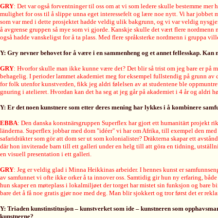
GRY
: Det var også forventninger til oss om at vi som ledere skulle bestemme mer h
mulighet for oss til å slippe unna eget interessefelt og lære noe nytt. Vi har jobb
som var med i dette prosjektet hadde veldig ulik bakgrunn, og vi var veldig nysgjerr
å avgrense gruppen så mye som vi gjorde. Kanskje skulle det vært flere nordmenn m
også hadde vanskeligst for å ta plass. Med flere språksterke nordmenn i gruppa vil
Y: Gry nevner behovet for å være i en sammenheng og et annet fellesskap. Kan
GRY
: Hvorfor skulle man ikke kunne være det? Det blir så trist om jeg bare er på 
behagelig. I perioder lammet akademiet meg for eksempel fullstendig på grunn av 
for folk utenfor kunstverden, fikk jeg aldri følelsen av at studentene ble oppmuntret
gnuring i atelieret. Hvordan kan det ha seg at jeg går på akademiet i 4 år og aldri 
Y: Er det noen kunstnere som etter deres mening har lykkes i å kombinere sam
E
BBA
:
Den danska konstnärsgruppen Superflex har gjort ett humanitärt projekt rikt
länderna. Superflex jobbar med dom "idéer" vi har om Afrika, till exempel den med a
safaridräkter som gör att dom ser ut som kolonialister? Dräkterna skapar ett avstån
där hon inviterade barn till ett galleri under en helg till att göra en tidning, utst
en visuell presentation i ett galleri.
GRY
: Jeg er veldig glad i Minna Heikkinas arbeider. I hennes kunst er samfunnse
av samfunnet vi ofte ikke orker å ta innover oss. Samtidig gir hun ny erfaring, både 
hun skaper en møteplass i lokalmiljøet der torget har mistet sin funksjon og bare bi
bare det å få noe gratis gjør noe med deg. Man blir sjokkert og tror først det er rek
Y: Triaden kunstinstitusjon – kunstverket som ide – kunstneren som opphavsma
kunstnerne?