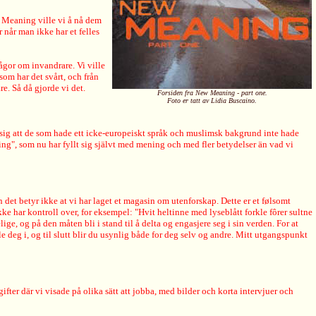
w Meaning ville vi å nå dem
 når man ikke har et felles
ågor om invandrare. Vi ville
som har det svårt, och från
e. Så då gjorde vi det.
Forsiden fra New Meaning - part one.
Foto er tatt av Lidia Buscaino.
e sig att de som hade ett icke-europeiskt språk och muslimsk bakgrund inte hade
ing", som nu har fyllt sig självt med mening och med fler betydelser än vad vi
 det betyr ikke at vi har laget et magasin om utenforskap. Dette er et følsomt
ke har kontroll over, for eksempel: "Hvit heltinne med lyseblått forkle fôrer sultne
ige, og på den måten bli i stand til å delta og engasjere seg i sin verden. For at
le deg i, og til slutt blir du usynlig både for deg selv og andre. Mitt utgangspunkt
gifter där vi visade på olika sätt att jobba, med bilder och korta intervjuer och