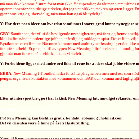
må man ikke komme å sutre for at man ikke får stipendier, da får man være tilfreds med
operere innenfor den riktige sirkelen, der jeg vet blikket, makten og æren ligger. E
gjennomsiktig og ubetydelig, men man kan også bli tydelig!
Y: Har dere noen ideer om hvordan samfunnet i større grad kunne nyttegjøre s
GRY
: Samfunnet, det vil si de bevilgende myndighetene, må først og fremst anerkje
klokka fire når den ordentlige jobben er ferdig og middagen spist. Det er liten vilje
Byråkratiet er en firkant: Når noen kommer med andre typer løsninger, er det ikke muli
for utført arbeid! Et prosjekt til av typen New Meaning blir for eksempel umulig for 
gjør når man forsøker å utvide kunstens virkefelt.
Y: Forholdene ligger med andre ord ikke til rette for at dere skal jobbe vider
EBBA
: New Meaning i Trondheim ska fortsätta på egna ben men med oss som stöd. J
pengar, organisera kontakten med kommunen och ISAK och komma med faglig hjälp 
________________________
Etter at intervjuet ble gjort har faktisk New Meaning fått innvilget søknader o
__
______
________________
PS! New Meaning kan bestilles gratis, kontakt: ebbamoi@hotmail.com
Det vil dessuten være å finne på årets Høstutstilling.
Yngvild Færøy er
billedkunstner og bor og arbeider i Oslo. Hun er medredaktør i Ballongmagasinet.