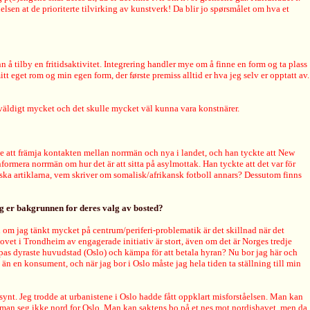
lsen at de prioriterte tilvirking av kunstverk! Da blir jo spørsmålet om hva et
nn å tilby en fritidsaktivitet. Integrering handler mye om å finne en form og ta plass
 eget rom og min egen form, der første premiss alltid er hva jeg selv er opptatt av.
a väldigt mycket och det skulle mycket väl kunna vara konstnärer.
att främja kontakten mellan norrmän och nya i landet, och han tyckte att New
formera norrmän om hur det är att sitta på asylmottak. Han tyckte att det var för
tiska artiklarna, vem skriver om somalisk/afrikansk fotboll annars? Dessutom finns
 og er bakgrunnen for deres valg av bosted?
 om jag tänkt mycket på centrum/periferi-problematik är det skillnad när det
ovet i Trondheim av engagerade initiativ är stort, även om det är Norges tredje
opas dyraste huvudstad (Oslo) och kämpa för att betala hyran? Nu bor jag här och
 än en konsument, och när jag bor i Oslo måste jag hela tiden ta ställning till min
synt. Jeg trodde at urbanistene i Oslo hadde fått oppklart misforståelsen. Man kan
er man seg ikke nord for Oslo. Man kan saktens bo på et nes mot nordishavet, men da