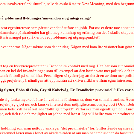
 som involverer flerkulturelle, selv de avslo å støtte New Meaning, med den begrunne
tte å jobbe med flyktninger/innvandrere og integrering?
n stor egeninteresse som går utover det å utføre en jobb. For oss er dette noe annet e
tdannelsen på akademiet har gitt meg kunnskap og erfaring om det å skulle skape mitt
sskrift når mangel på språk er hovedproblemet og utgangspunktet?
 behovet enormt. Något saknas som det är idag. Någon med bara lite visioner kan gör
tog en bystyrerepresentant i Trondheim kontakt med mig. Han har som sitt område 
han en hel del invändningar, som till exempel att den borde vara mer politisk och in
kansk fotboll på somaliska. Personligen så tycker jag att det är en av dom mer poli
gt projektet på, nämligen att uppmuntra att skriva artiklar utifrån egna intressen.
ylig flyttet, Ebba til Oslo, Gry til Kabelvåg. Er Trondheim provinsiell? Hva var
sade sig funka mycket bättre än vad mina fördomar sa, dom var som alla andras. Även
ojekt jag gjort nu, och kanske inte sett dom möjligheterna, om jag bott i Oslo. Beh
nen helst vill ha så kallade "folkliga projekt". Varför ska man egentligen bo i Eur
je, och fick tid och möjlighet att jobba med konst. Jag vill hellre vara en producent
e holdning som man nettopp anklager "det provinsielle" for: Stillestående og snever
 For eksempel lærer man i løpet av akademitiden at om man har ambisjoner, da bosett