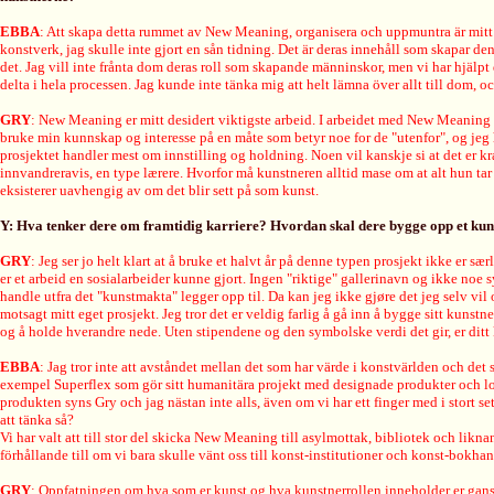
EBBA
: Att skapa detta rummet av New Meaning, organisera och uppmuntra är mitt ko
konstverk, jag skulle inte gjort en sån tidning. Det är deras innehåll som skapar de
det. Jag vill inte frånta dom deras roll som skapande männinskor, men vi har hjälp
delta i hela processen. Jag kunde inte tänka mig att helt lämna över allt till dom, oc
GRY
: New Meaning er mitt desidert viktigste arbeid. I arbeidet med New Meaning h
bruke min kunnskap og interesse på en måte som betyr noe for de "utenfor", og jeg h
prosjektet handler mest om innstilling og holdning. Noen vil kanskje si at det er kra
innvandreravis, en type lærere. Hvorfor må kunstneren alltid mase om at alt hun ta
eksisterer uavhengig av om det blir sett på som kunst.
Y: Hva tenker dere om framtidig karriere? Hvordan skal dere bygge opp et kuns
GRY
: Jeg ser jo helt klart at å bruke et halvt år på denne typen prosjekt ikke er s
er et arbeid en sosialarbeider kunne gjort. Ingen "riktige" gallerinavn og ikke noe s
handle utfra det "kunstmakta" legger opp til. Da kan jeg ikke gjøre det jeg selv vil o
motsagt mitt eget prosjekt. Jeg tror det er veldig farlig å gå inn å bygge sitt kunst
og å holde hverandre nede. Uten stipendene og den symbolske verdi det gir, er ditt k
EBBA
: Jag tror inte att avståndet mellan det som har värde i konstvärlden och det 
exempel Superflex som gör sitt humanitära projekt med designade produkter och logo.
produkten syns Gry och jag nästan inte alls, även om vi har ett finger med i stort set
att tänka så?
Vi har valt att till stor del skicka New Meaning till asylmottak, bibliotek och likn
förhållande till om vi bara skulle vänt oss till konst-institutioner och konst-bokhand
GRY
: Oppfatningen om hva som er kunst og hva kunstnerrollen inneholder er ganske 