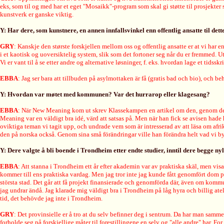
eks, som til og med har et eget "Mosaikk"-program som skal gi støtte til prosjekter
kunstverk er ganske viktig.
Y: Har dere, som kunstnere, en annen innfallsvinkel enn offentlig ansatte til de
GRY
: Kanskje den største forskjellen mellom oss og offentlig ansatte er at vi har e
i et kaotisk og uoversiktelig system, slik som det fortoner seg når du er fremmed. U
Vi er vant til å se etter andre og alternative løsninger, f. eks. hvordan lage et tid
EBBA
: Jag ser bara att tillbuden på asylmottaken är få (gratis bad och bio), och
Y: Hvordan var møtet med kommunen? Var det hurrarop eller klagesang?
EBBA
: När New Meaning kom ut skrev Klassekampen en artikel om den, genom det 
Meaning var en väldigt bra idé, värd att satsas på. Men när han fick se avisen hade 
oviktiga teman vi tagit upp, och undrade vem som är intresserad av att läsa om afri
den på norska också. Genom sina små förändringar ville han förändra helt vad vi byg
Y: Dere valgte å bli boende i Trondheim etter endte studier, inntil dere begge n
EBBA
: Att stanna i Trondheim ett år efter akademin var av praktiska skäl, men vi
kommer till ens praktiska vardag. Men jag tror inte jag kunde fått genomfört dom pr
största stad. Det går att få projekt finansierade och genomförda där, även om kommu
jag undrar ändå. Jag klarade mig väldigt bra i Trondheim på låg hyra och billig atel
tid, det behövde jag inte i Trondheim.
GRY
: Det provinsielle er å tro at du selv befinner deg i sentrum. Da har man samm
forholde seg på forskjellige måter til forestillingene en selv og "alle andre" har.