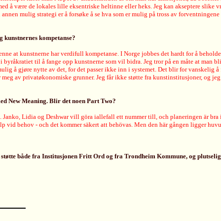
 å være de lokales lille eksentriske heltinne eller heks. Jeg kan akseptere slike vrang
n annen mulig strategi er å forsøke å se hva som er mulig på tross av forventningene 
eg kunstnernes kompetanse?
nne at kunstnerne har verdifull kompetanse. I Norge jobbes det hardt for å beholde k
 i byråkratiet til å fange opp kunstnerne som vil bidra. Jeg tror på en måte at man bl
g å gjøre nytte av det, for det passer ikke inn i systemet. Det blir for vanskelig å f
meg av privatøkonomiske grunner. Jeg får ikke støtte fra kunstinstitusjoner, og jeg få
e med New Meaning. Blir det noen Part Two?
anko, Lidia og Deshwar vill göra iallefall ett nummer till, och planeringen är bra 
vid behov - och det kommer säkert att behövas. Men den här gången ligger huvud
m støtte både fra Institusjonen Fritt Ord og fra Trondheim Kommune, og plutseli