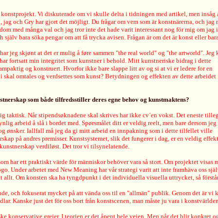
nstprojekt. Vi diskuterade om vi skulle delta i tidningen med artikel, men insåg at
n, jag och Gry har gjort det möjligt. Du frågar om vem som är konstnärerna, och jag m
t dom med många val och jag tror inte det hade varit interessant nog för mig om ja
h själv bara söka pengar om att få trycka avisen. Frågan är om det är konst eller bara 
ar jeg skjønt at det er mulig å føre sammen "the real world" og "the artworld". Jeg 
ar fortsatt min integritet som kunstner i behold. Mitt kunstneriske bidrag i dette
mpaktig og konstruert. Hvorfor ikke bare slappe litt av og si at vi er ledere for en
r i skal omtales og verdsettes som kunst? Betydningen og effekten av dette arbeidet
tnerskap som både tilfredsstiller deres egne behov og kunstmaktens?
ærlig taktisk. Når stipendsøknadene skal skrives har ikke cv´en vokst. Det eneste tille
ynlig arbeid å slå i bordet med. Spørsmålet ditt er veldig reelt, men bare dersom jeg
g ønsker. Iallfall må jeg da gi mitt arbeid en innpakning som i dette tilfellet ville
nerskap på andres premisser. Kunstsystemet, slik det fungerer i dag, er en veldig eff
unstnerskap verdiløst. Det tror vi tilsynelatende.
som har ett praktiskt värde för människor behöver vara så stort. Om projektet visas m
 Under arbetet med New Meaning har vår strategi varit att inte framhäva oss själva, 
t allt. Om konsten ska ha tyngdpunkt i det individuella visuella uttrycket, så förstår
ande, och fokuserat mycket på att vända oss til en "allmän" publik. Genom det är vi 
lar. Kanske just det för oss bort från konstscenen, man måste ju vara i konstvärlden f
konservative greier. I teorien er det åpent hele veien. Men når det blir konkret og 