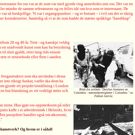
teressante for oss var at de som var med gjorde ting annerledes enn oss. Det var en
eller mindre de samme referansene og en felles idé om hva som er interessant. De
 så forskjellige. Vi var i utgangspunktet – og er fortsatt – i tvil om det er riktig
av kontaktnettet. Samtidig så vi at de som hadde de største språklige "handikap"
ellom 20 og 40 år. Trist - og kanskje veldig
 om en utadvendt kunst som kan ha betydning
til slutt gjaldt, etter lang tids ensom
være et strutsehode eller flere i sanden.
en biogasreaktor som ska användas i dessa
t inte riktigt funkar, varför ska dom ha
som gjorde ett projekt/utställning i London
Bilde fra artikeln "Derchos humanos en
är en bra blandning av ett verkligt möte och
Colombia - menneskerettigheter i Colombia." av
Fabian Garcia
kan innta. Hun gjør oss oppmerksom på sider
atis kaffe i et arbeiderstrøk i Helsinki, hvor
r. Men prosjektet handler også om økonomi,
."
kunstverk? Og hvem er i såfall