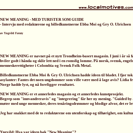
NEW MEANING - MED TURISTER SOM GUIDE
- Intervju med redaktørene og billedkunstnerne Ebba Moi og Gry O. Ulrichsen
av Yngvild Færøy
NEW MEANING er navnet på et nytt Trondheim-basert magasin. I juni i år så f
hviler godt i hånda og sklir lett ned i en romslig lomme. På norsk, svensk, engel
menneskerettigheter i Colombia og Svensk Folk Metal.
Billedkunstnerne Ebba Moi & Gry O. Ulrichsen hadde ideen til bladet. I fjor tok 
asylanter: Fantes det noen ungdommer som ville være med å lage avis? Lidia fra
Norge hadde lyst, og nå foreligger resultatet.
NEW MEANING er et annerledes magasin og et annerledes kunstprosjekt.
Begrep som "innvandreravis" og "integrering" får her ny mening. "Guided by a to
møter med unge mennesker, deres tenåringsdrømmer og blodige alvor, det er lett
Jeg har snakket med de to redaktørene om utenforskap og tilhørighet, om kul
Yngvild: Hva var ideen bak "New Meaning"?