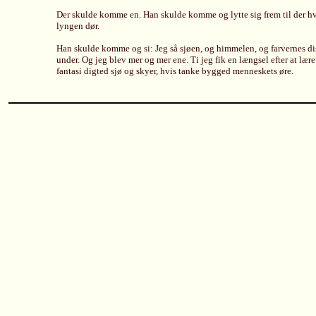
Der skulde komme en. Han skulde komme og lytte sig frem til der h
lyngen dør.
Han skulde komme og si: Jeg så sjøen, og himmelen, og farvernes d
under. Og jeg blev mer og mer ene. Ti jeg fik en længsel efter at lære
fantasi digted sjø og skyer, hvis tanke bygged menneskets øre.