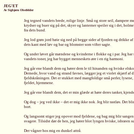
JEG'ET
Av Sigbjørn Obstfelder
Jeg tegned vandets brede, rolige linje. Små og store seil, dampere m
krydser og buer sig på det, skyer og lanterner speiler sig i det, ho
fra dets bund.
Jeg lod grøn jord bøie sig ned på begge sider af fjorden og drikke af
dets kant med løv og bar og blomster som vifter sagte.
Og under løvet går mændene og kvinderne i flokke og i par. Jeg har s
vandets toner, jeg har bygget menneskets øre i en rig harmoni.
Jeg går ene blandt dem og hører dem le til hinanden og hviske elsko
Dernede, hvor vand og strand favnes, lægger jeg et violet skjærf af d
fjeldskråningen. Det er stukket med mangfoldige små perler, lysene,
fjeldet, hjemmene.
Jeg går ene blandt dem, det er min glæde at høre deres tanker, kjende
Og dog – jeg ved ikke – det er mig ikke nok. Jeg blir rastløs. Det b
bort.
Og langsomt stiger jeg opover mod fjeldene, og bag mig blir sangen 
svagere. Tilsidst dør de hen, jeg hører blot lyngen hviske, isbræen s
Der vågner hos mig en dunkel attrå.