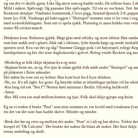
og om det vi skulle gjera. Like låg røyst som eg hadde tenkt, lik rollene hans. L
Mild i måten. Sjølvsagt. Og pausane like sjølvsagde. Til ein av oss braut. Tett. In
Konkrete detaljar: Vladimirs lommerusk, Clovs pigg, Arsenal-Ipswich 2-0, papp
berre lys. O.K. Vindauga på bakveggen i "Sluttspel"-rommet som vi let vera i ve
med sceneskildringane. Som om vi spela sjakk. Plutseleg ei anna brikke enn venta
teater. På cricket-match.
Drinkane kom. Kelneren gjekk. Høgt glas med whisky og store isbitar. Han samla 
som han stakk ned i glaset, fekk tak i isbitane, lyfte handa høgt og sende innhald
spruten stod. Kva var det eg såg? Stumme Gløggs pisk i eit høyrespel, rolege Kra
bandspelaren og hiv dei siste dagboksorda i golvet. Roleg vende Beckett seg mo
-Merkeleg at folk ikkje skjønar kva eg seier.
-Skjønar betre no, sa eg. For tjue år sidan gjekk folk midt under "Sluttspel" og s
på plakaten i fleire månader.
Det måtte ha vore ein ny kelner. Han kom bort for å byte drinken.
-No, no. It’s all right. Ice gone. Eg høyrde sidan at irlendingar sjeldan vil ha whi
-Kor lang tid tok "Not I"? Nesten førti minuttar i Berlin. Ufyseleg heilkveld.
-Atten.
-Bra. Må vera ein stad mellom femten og tjue. Folk skal ikkje gjespe seg heim.
Eg sa vi tenkte å bruke "Pust" som siste nummer av ein kveld med einaktarar (var
tru det var det siste han hadde skrive. Mindre og mindre.
-Bruk det før og etter og mellom dei andre. "Pust" er i alt eg har skrive. Trekte d
forspel til "Oh Calcutta". Der brukte dei nakne lår blant alt rasket. Det finst ikkje
restar, andedrag og skrik.