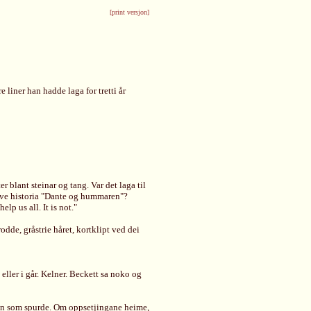
[print versjon]
 liner han hadde laga for tretti år
 blant steinar og tang. Var det laga til
rive historia "Dante og hummaren"?
lp us all. It is not."
dde, gråstrie håret, kortklipt ved dei
 eller i går. Kelner. Beckett sa noko og
han som spurde. Om oppsetjingane heime,