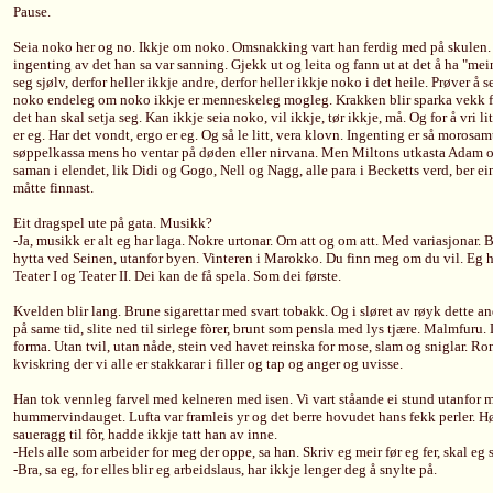
Pause.
Seia noko her og no. Ikkje om noko. Omsnakking vart han ferdig med på skulen. S
ingenting av det han sa var sanning. Gjekk ut og leita og fann ut at det å ha "m
seg sjølv, derfor heller ikkje andre, derfor heller ikkje noko i det heile. Prøver å 
noko endeleg om noko ikkje er menneskeleg mogleg. Krakken blir sparka vekk fr
det han skal setja seg. Kan ikkje seia noko, vil ikkje, tør ikkje, må. Og for å vri l
er eg. Har det vondt, ergo er eg. Og så le litt, vera klovn. Ingenting er så morosam
søppelkassa mens ho ventar på døden eller nirvana. Men Miltons utkasta Adam o
saman i elendet, lik Didi og Gogo, Nell og Nagg, alle para i Becketts verd, ber e
måtte finnast.
Eit dragspel ute på gata. Musikk?
-Ja, musikk er alt eg har laga. Nokre urtonar. Om att og om att. Med variasjonar. Bur
hytta ved Seinen, utanfor byen. Vinteren i Marokko. Du finn meg om du vil. Eg ha
Teater I og Teater II. Dei kan de få spela. Som dei første.
Kvelden blir lang. Brune sigarettar med svart tobakk. Og i sløret av røyk dette a
på same tid, slite ned til sirlege fòrer, brunt som pensla med lys tjære. Malmfur
forma. Utan tvil, utan nåde, stein ved havet reinska for mose, slam og sniglar. Ro
kviskring der vi alle er stakkarar i filler og tap og anger og uvisse.
Han tok vennleg farvel med kelneren med isen. Vi vart ståande ei stund utanfor 
hummervindauget. Lufta var framleis yr og det berre hovudet hans fekk perler. H
saueragg til fòr, hadde ikkje tatt han av inne.
-Hels alle som arbeider for meg der oppe, sa han. Skriv eg meir før eg fer, skal e
-Bra, sa eg, for elles blir eg arbeidslaus, har ikkje lenger deg å snylte på.