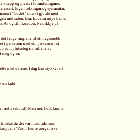
ike knapp og presis i formuleringane.
teressert. Ingen tolkingar og synsmåtar.
månen i "Godot" som vi gjorde med
ggen mot salen. Bra. Enda så nøye han er
. Av og til i London. Nei, ikkje på
dei lange fingrane til eit hegrenebb
et i parketten med ein piskesnert så
pp som plutseleg riv rullane av
t meg og sa:
melte med dørene. I dag kan stykket stå
skien kald.
ar tretti sekund). Men nei. Folk kunne
et tilbake da det vart misbrukt som
 kroppar i "Pust", berrre uorganiske