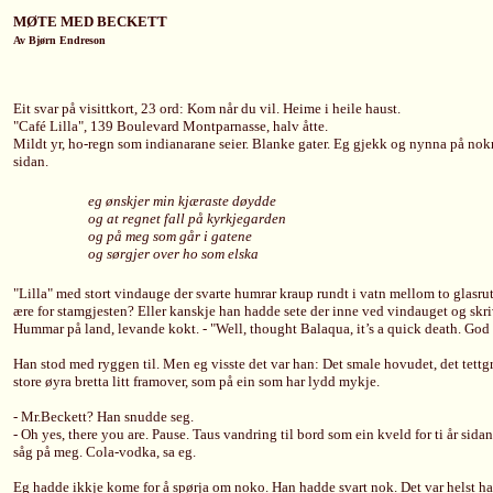
MØTE MED BECKETT
Av Bjørn Endreson
Eit svar på visittkort, 23 ord: Kom når du vil. Heime i heile haust.
"Café Lilla", 139 Boulevard Montparnasse, halv åtte.
Mildt yr, ho-regn som indianarane seier. Blanke gater. Eg gjekk og nynna på nokre
sidan.
eg ønskjer min kjæraste døydde
og at regnet fall på kyrkjegarden
og på meg som går i gatene
og sørgjer over ho som elska
"Lilla" med stort vindauge der svarte humrar kraup rundt i vatn mellom to glasruter
ære for stamgjesten? Eller kanskje han hadde sete der inne ved vindauget og sk
Hummar på land, levande kokt. - "Well, thought Balaqua, it’s a quick death. God he
Han stod med ryggen til. Men eg visste det var han: Det smale hovudet, det tettgro
store øyra bretta litt framover, som på ein som har lydd mykje.
- Mr.Beckett? Han snudde seg.
- Oh yes, there you are. Pause. Taus vandring til bord som ein kveld for ti år sidan
såg på meg. Cola-vodka, sa eg.
Eg hadde ikkje kome for å spørja om noko. Han hadde svart nok. Det var helst 