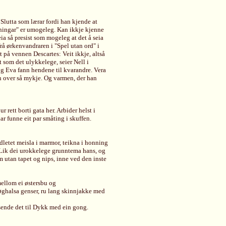
lutta som lærar fordi han kjende at
einingar" er umogeleg. Kan ikkje kjenne
seia så presist som mogeleg at det å seia
å ørkenvandraren i "Spel utan ord" i
itt på vennen Descartes: Veit ikkje, altså
t som det ulykkelege, seier Nell i
g Eva fann hendene til kvarandre. Vera
in over så mykje. Og varmen, der han
 rett borti gata her. Arbider helst i
r funne eit par småting i skuffen.
ndletet meisla i marmor, teikna i honning
u. Lik dei urokkelege grunntema hans, og
m utan tapet og nips, inne ved den inste
mellom ei østersbu og
øghalsa genser, ru lang skinnjakke med
g sende det til Dykk med ein gong.