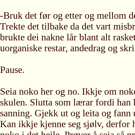
-Bruk det før og etter og mellom dei
Trekte det tilbake da det vart misb
brukte dei nakne lår blant alt raske
uorganiske restar, andedrag og skri
Pause.
Seia noko her og no. Ikkje om nok
skulen. Slutta som lærar fordi han 
sanning. Gjekk ut og leita og fann 
Kan ikkje kjenne seg sjølv, derfor h
noko i det heile. Prøver å seia så 