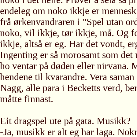
endeleg om noko ikkje er mennesk
frå ørkenvandraren i "Spel utan ord"
noko, vil ikkje, tør ikkje, må. Og f
ikkje, altså er eg. Har det vondt, er
Ingenting er så morosamt som det u
ho ventar på døden eller nirvana.
hendene til kvarandre. Vera saman 
Nagg, alle para i Becketts verd, b
måtte finnast.
Eit dragspel ute på gata. Musikk?
-Ja, musikk er alt eg har laga. Nok