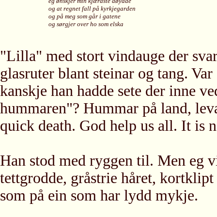
eg ønskjer min kjæraste døydde
og at regnet fall på kyrkjegarden
og på meg som går i gatene
og sørgjer over ho som elska
"Lilla" med stort vindauge der sva
glasruter blant steinar og tang. Var
kanskje han hadde sete der inne ve
hummaren"? Hummar på land, levand
quick death. God help us all. It is n
Han stod med ryggen til. Men eg vi
tettgrodde, gråstrie håret, kortklipt
som på ein som har lydd mykje.