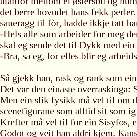
utanfor mellom ei østersbu og hum
det berre hovudet hans fekk perler
saueragg til fòr, hadde ikkje tatt ha
-Hels alle som arbeider for meg der
skal eg sende det til Dykk med ein
-Bra, sa eg, for elles blir eg arbeid
Så gjekk han, rask og rank som ein 
Det var den einaste overraskinga: 
Men ein slik fysikk må vel til om d
scenefigurane som alltid sit som ig
Krefter må vel til for ein Sisyfos, 
Godot og veit han aldri kjem. Kans