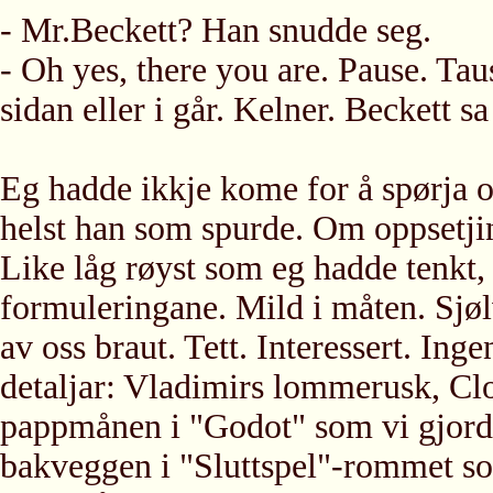
- Mr.Beckett? Han snudde seg.
- Oh yes, there you are. Pause. Tau
sidan eller i går. Kelner. Beckett 
Eg hadde ikkje kome for å spørja 
helst han som spurde. Om oppsetjin
Like låg røyst som eg hadde tenkt, 
formuleringane. Mild i måten. Sjøl
av oss braut. Tett. Interessert. In
detaljar: Vladimirs lommerusk, Cl
pappmånen i "Godot" som vi gjord
bakveggen i "Sluttspel"-rommet som