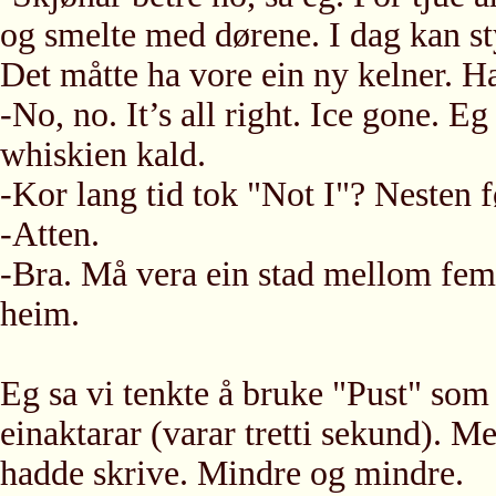
og smelte med dørene. I dag kan sty
Det måtte ha vore ein ny kelner. H
-No, no. It’s all right. Ice gone. E
whiskien kald.
-Kor lang tid tok "Not I"? Nesten f
-Atten.
-Bra. Må vera ein stad mellom femt
heim.
Eg sa vi tenkte å bruke "Pust" so
einaktarar (varar tretti sekund). Me
hadde skrive. Mindre og mindre.