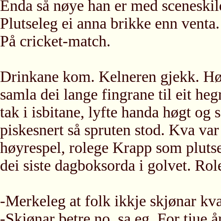
Enda så nøye han er med sceneskil
Plutseleg ei anna brikke enn venta. 
På cricket-match.
Drinkane kom. Kelneren gjekk. Høg
samla dei lange fingrane til eit he
tak i isbitane, lyfte handa høgt og
piskesnert så spruten stod. Kva va
høyrespel, rolege Krapp som plutse
dei siste dagboksorda i golvet. Ro
-Merkeleg at folk ikkje skjønar kva
-Skjønar betre no, sa eg. For tjue 