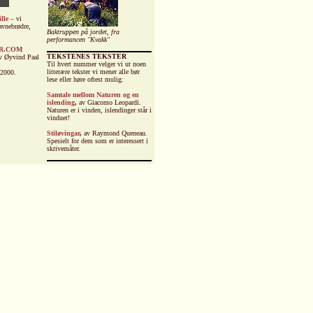
lle
– vi
navnebrødre,
Baktruppen på jordet, fra
performancen "Kvakk"
R.COM
TEKSTENES TEKSTER
 av Øyvind Paal
Til hvert nummer velger vi ut noen
litterære tekster vi mener alle bør
 2000.
lese eller høre oftest mulig:
Samtale mellom Naturen og en
islending
,
av Giacomo Leopardi.
Naturen er i vinden, islendinger står i
vinduet!
Stiløvingar
,
av Raymond Queneau
.
Spesielt for dem som er interessert i
skrivemåter.