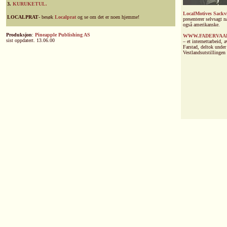
3.
KURUKETUL.
LocalMotives Sackvi
LOCALPRAT
- besøk
Localprat
og se om det er noen hjemme!
presenterer selvsagt 
også amerikanske.
Produksjon
:
Pineapple Publishing AS
WWW.FADERVAA
sist oppdatert. 13.06.00
– et internettarbeid,
Farstad, deltok under
Vestlandsutstillingen