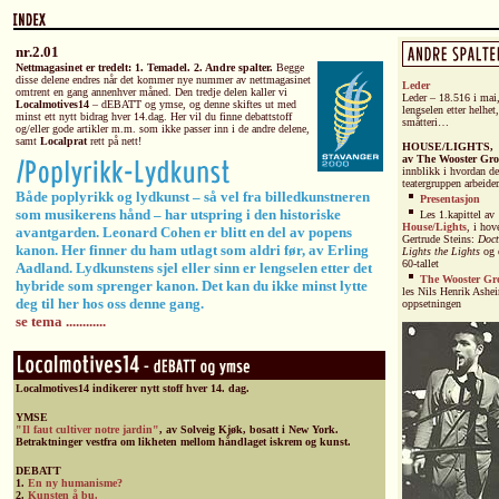
nr.2.01
Nettmagasinet er tredelt:
1. Temadel. 2. Andre spalter.
Begge
disse delene endres når det kommer nye nummer av nettmagasinet
Leder
omtrent en gang annenhver måned. Den tredje delen kaller vi
Leder – 18.516 i ma
Localmotives14
– dEBATT og ymse, og denne skiftes ut med
lengselen etter helhet,
minst ett nytt bidrag hver 14.dag. Her vil du finne debattstoff
småtteri…
og/eller gode artikler m.m. som ikke passer inn i de andre delene,
samt
Localprat
rett på nett!
HOUSE/LIGHTS,
av The Wooster Gr
innblikk i hvordan de
teatergruppen arbeider
Både poplyrikk og lydkunst – så vel fra billedkunstneren
Presentasjon
som musikerens hånd – har utspring i den historiske
Les 1.kapittel av
House/Lights
, i hov
avantgarden. Leonard Cohen er blitt en del av popens
Gertrude Steins:
Doct
kanon. Her finner du ham utlagt som aldri før, av Erling
Lights the Lights
og e
60-tallet
Aadland. Lydkunstens sjel eller sinn er lengselen etter det
The Wooster Gr
hybride som sprenger kanon. Det kan du ikke minst lytte
les Nils Henrik Ashe
deg til her hos oss denne gang.
oppsetningen
se tema ............
Localmotives14
indikerer nytt stoff hver 14. dag.
YMSE
"Il faut cultiver notre jardin"
, av Solveig Kjøk, bosatt i New York.
Betraktninger vestfra om likheten mellom håndlaget iskrem og kunst.
DEBATT
1.
En ny humanisme?
2.
Kunsten å bu.