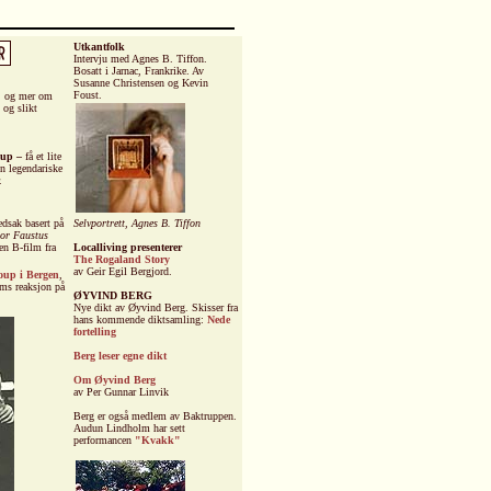
Utkantfolk
Intervju med Agnes B. Tiffon.
Bosatt i Jarnac, Frankrike. Av
Susanne Christensen og Kevin
Foust.
i, og mer om
 og slikt
oup –
få et lite
n legendariske
.
edsak basert på
Selvportrett,
Agnes B. Tiffon
or Faustus
n B-film fra
Localliving presenterer
The Rogaland Story
av Geir Egil Bergjord.
oup i Bergen
,
ims reaksjon på
ØYVIND BERG
Nye dikt av Øyvind Berg. Skisser fra
hans kommende diktsamling:
Nede
fortelling
Berg leser egne dikt
Om Øyvind Berg
av Per Gunnar Linvik
Berg er også medlem av Baktruppen.
Audun Lindholm
har sett
performancen
"Kvakk"