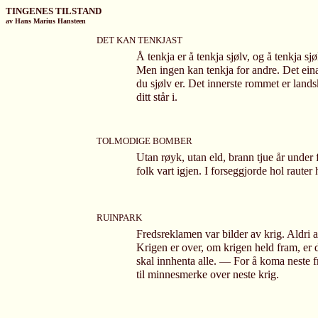
TINGENES TILSTAND
av Hans Marius Hansteen
DET KAN TENKJAST
Å tenkja er å tenkja sjølv, og å tenkja sjø
Men ingen kan tenkja for andre. Det einas
du sjølv er. Det innerste rommet er land
ditt står i.
TOLMODIGE BOMBER
Utan røyk, utan eld, brann tjue år under
folk vart igjen. I forseggjorde hol rauter 
RUINPARK
Fredsreklamen var bilder av krig. Aldri 
Krigen er over, om krigen held fram, er d
skal innhenta alle. — For å koma neste f
til minnesmerke over neste krig.