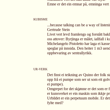
Emne er det ein emnar på, emninga vert 
KUBISME
...because talking can be a way of listeni
Gertrude Stein
Livet vert levd framlengs og forstått bak
oss attover: Byrjinga er målet, iallfall i k
Michelangelo Pistoletto har laga ei kas
speglar på innsida. Den heiter 1 m3 uende
oppbevaring av sentrallyrikk.
UR-VERK
Det finst ei teikning av Quino der folk st
opp frå ei pumpe som ser ut som eit golvu
ei pumpe).
Omgrepet for det skjønne er det som er f
er kunsverket er ein maskin som ikkje pr
Urbildet er ein perpetuum mobile. Er det 
fylte med?