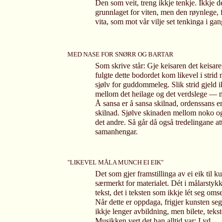
Den som veit, treng ikkje tenkje. Ikkje 
grunnlaget for viten, men den røynlege, f
vita, som mot vår vilje set tenkinga i gan
MED NASE FOR SNØRR OG BARTAR
Som skrive står: Gje keisaren det keisar
fulgte dette bodordet kom likevel i stri
sjølv for guddommeleg. Slik strid gjeld 
mellom det heilage og det verdslege — 
Å sansa er å sansa skilnad, ordenssans e
skilnad. Sjølve skinaden mellom noko og
det andre. Så går då også tredelingane at
samanhengar.
"LIKEVEL MÅLA MUNCH EI EIK"
Det som gjer framstillinga av ei eik til kun
særmerkt for materialet. Dét i målarstykk
tekst, det i teksten som ikkje lét seg omse
Når dette er oppdaga, frigjer kunsten seg
ikkje lenger avbildning, men bilete, tekst
Musikken vert det han alltid var: Lyd.