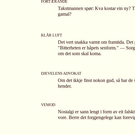
FORTÆRANDE
Takstmannen spør: Kva kostar ein ny? Ti
gamal?
KLÅR LUFT
Det vert snakka varmt om framtida. Det g
"Bitterheten er håpets senform." — Sorg
om det som skal koma.
DJEVELENS ADVOKAT
Om det ikkje finst nokon gud, så har de s
hender.
VEMOD
Nostalgi er sann lengt i form av eit falsk
vore. Berre det forgjengelege kan forevi