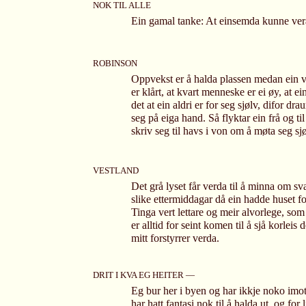
NOK TIL ALLE
Ein gamal tanke: At einsemda kunne vera 
ROBINSON
Oppvekst er å halda plassen medan ein ve
er klårt, at kvart menneske er ei øy, at ei
det at ein aldri er for seg sjølv, difor 
seg på eiga hand. Så flyktar ein frå og t
skriv seg til havs i von om å møta seg sjø
VESTLAND
Det grå lyset får verda til å minna om sva
slike ettermiddagar då ein hadde huset for
Tinga vert lettare og meir alvorlege, som 
er alltid for seint komen til å sjå korleis d
mitt forstyrrer verda.
DRIT I KVA EG HEITER —
Eg bur her i byen og har ikkje noko imot 
har hatt fantasi nok til å halda ut, og for 