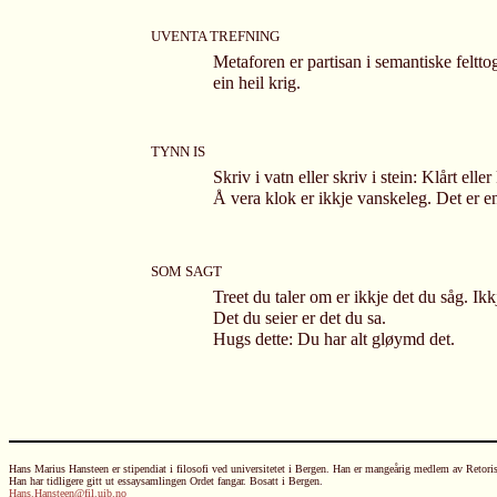
UVENTA TREFNING
Metaforen er partisan i semantiske felttog
ein heil krig.
TYNN IS
Skriv i vatn eller skriv i stein: Klårt eller
Å vera klok er ikkje vanskeleg. Det er en
SOM SAGT
Treet du taler om er ikkje det du såg. Ikkj
Det du seier er det du sa.
Hugs dette: Du har alt gløymd det.
Hans Marius Hansteen er stipendiat i filosofi ved universitetet i Bergen. Han er mangeårig medlem av Retor
Han har tidligere gitt ut essaysamlingen Ordet fangar. Bosatt i Bergen.
Hans.Hansteen@fil.uib.no