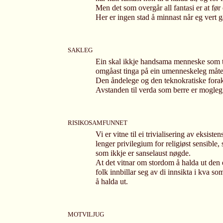
Men det som overgår all fantasi er at før 
Her er ingen stad å minnast når eg vert 
SAKLEG
Ein skal ikkje handsama menneske som t
omgåast tinga på ein umenneskeleg måte
Den åndelege og den teknokratiske forak
Avstanden til verda som berre er mogleg
RISIKOSAMFUNNET
Vi er vitne til ei trivialisering av eksist
lenger privilegium for religiøst sensible,
som ikkje er sanselaust nøgde.
At det vitnar om stordom å halda ut den 
folk innbillar seg av di innsikta i kva s
å halda ut.
MOTVILJUG