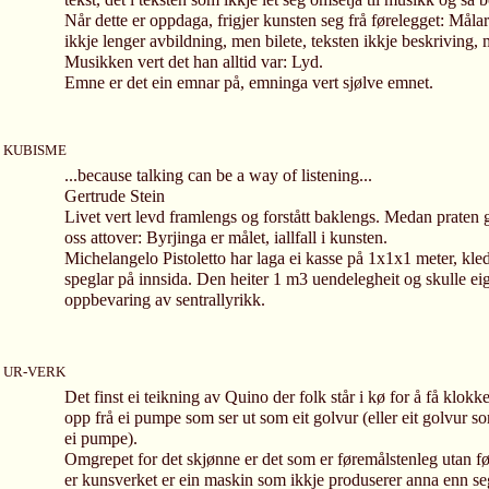
tekst, det i teksten som ikkje lét seg omsetja til musikk og så bo
Når dette er oppdaga, frigjer kunsten seg frå førelegget: Målar
ikkje lenger avbildning, men bilete, teksten ikkje beskriving, 
Musikken vert det han alltid var: Lyd.
Emne er det ein emnar på, emninga vert sjølve emnet.
KUBISME
...because talking can be a way of listening...
Gertrude Stein
Livet vert levd framlengs og forstått baklengs. Medan praten gå
oss attover: Byrjinga er målet, iallfall i kunsten.
Michelangelo Pistoletto har laga ei kasse på 1x1x1 meter, kl
speglar på innsida. Den heiter 1 m3 uendelegheit og skulle eig
oppbevaring av sentrallyrikk.
UR-VERK
Det finst ei teikning av Quino der folk står i kø for å få klokk
opp frå ei pumpe som ser ut som eit golvur (eller eit golvur s
ei pumpe).
Omgrepet for det skjønne er det som er føremålstenleg utan fø
er kunsverket er ein maskin som ikkje produserer anna enn seg