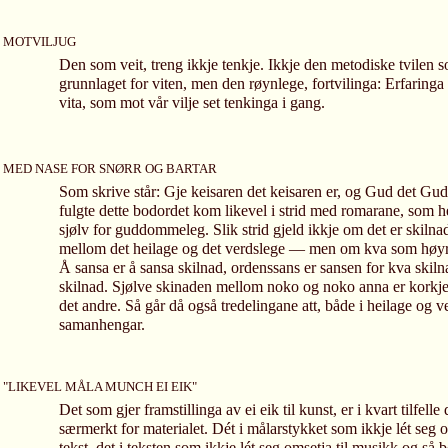
MOTVILJUG
Den som veit, treng ikkje tenkje. Ikkje den metodiske tvilen s
grunnlaget for viten, men den røynlege, fortvilinga: Erfaringa 
vita, som mot vår vilje set tenkinga i gang.
MED NASE FOR SNØRR OG BARTAR
Som skrive står: Gje keisaren det keisaren er, og Gud det Gud
fulgte dette bodordet kom likevel i strid med romarane, som h
sjølv for guddommeleg. Slik strid gjeld ikkje om det er skiln
mellom det heilage og det verdslege — men om kva som høyrer
Å sansa er å sansa skilnad, ordenssans er sansen for kva skil
skilnad. Sjølve skinaden mellom noko og noko anna er korkje 
det andre. Så går då også tredelingane att, både i heilage og v
samanhengar.
"LIKEVEL MÅLA MUNCH EI EIK"
Det som gjer framstillinga av ei eik til kunst, er i kvart tilfelle
særmerkt for materialet. Dét i målarstykket som ikkje lét seg o