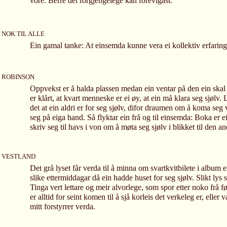
vore. Berre det forgjengelege kan forevigast.
NOK TIL ALLE
Ein gamal tanke: At einsemda kunne vera ei kollektiv erfaring
ROBINSON
Oppvekst er å halda plassen medan ein ventar på den ein skal
er klårt, at kvart menneske er ei øy, at ein må klara seg sjølv. L
det at ein aldri er for seg sjølv, difor draumen om å koma seg 
seg på eiga hand. Så flyktar ein frå og til einsemda: Boka er e
skriv seg til havs i von om å møta seg sjølv i blikket til den an
VESTLAND
Det grå lyset får verda til å minna om svartkvitbilete i album e
slike ettermiddagar då ein hadde huset for seg sjølv. Slikt lys s
Tinga vert lettare og meir alvorlege, som spor etter noko frå fø
er alltid for seint komen til å sjå korleis det verkeleg er, eller v
mitt forstyrrer verda.