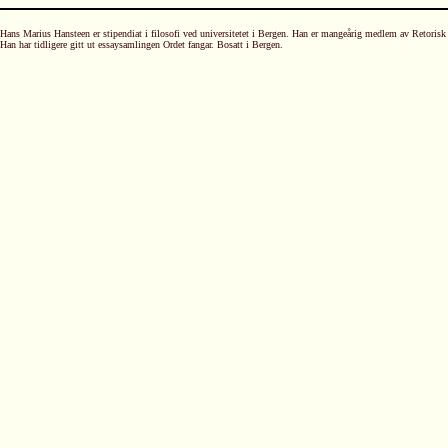
Hans Marius Hansteen er stipendiat i filosofi ved universitetet i Bergen. Han er mangeårig medlem av Retoris
Han har tidligere gitt ut essaysamlingen Ordet fangar. Bosatt i Bergen.