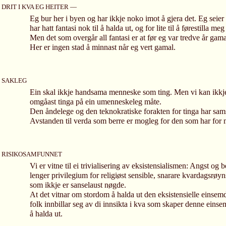
DRIT I KVA EG HEITER —
Eg bur her i byen og har ikkje noko imot å gjera det. Eg seier 
har hatt fantasi nok til å halda ut, og for lite til å førestilla m
Men det som overgår all fantasi er at før eg var tredve år gama
Her er ingen stad å minnast når eg vert gamal.
SAKLEG
Ein skal ikkje handsama menneske som ting. Men vi kan ikkje
omgåast tinga på ein umenneskeleg måte.
Den åndelege og den teknokratiske forakten for tinga har sam
Avstanden til verda som berre er mogleg for den som har for 
RISIKOSAMFUNNET
Vi er vitne til ei trivialisering av eksistensialismen: Angst og 
lenger privilegium for religiøst sensible, snarare kvardagsrøyns
som ikkje er sanselaust nøgde.
At det vitnar om stordom å halda ut den eksistensielle einsem
folk innbillar seg av di innsikta i kva som skaper denne einsem
å halda ut.