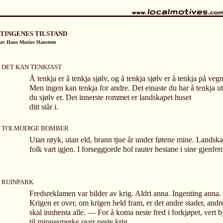
TINGENES TILSTAND
av Hans Marius Hansteen
DET KAN TENKJAST
Å tenkja er å tenkja sjølv, og å tenkja sjølv er å tenkja på vegn
Men ingen kan tenkja for andre. Det einaste du har å tenkja ut
du sjølv er. Det innerste rommet er landskapet huset
ditt står i.
TOLMODIGE BOMBER
Utan røyk, utan eld, brann tjue år under føtene mine. Landska
folk vart igjen. I forseggjorde hol rauter hestane i sine gjenfer
RUINPARK
Fredsreklamen var bilder av krig. Aldri anna. Ingenting anna.
Krigen er over, om krigen held fram, er det andre stader, andre
skal innhenta alle. — For å koma neste fred i forkjøpet, ver
til minnesmerke over neste krig.