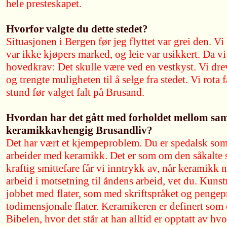
hele presteskapet.
Hvorfor valgte du dette stedet?
Situasjonen i Bergen før jeg flyttet var grei den. Vi
var ikke kjøpers marked, og leie var usikkert. Da vi 
hovedkrav: Det skulle være ved en vestkyst. Vi dr
og trengte muligheten til å selge fra stedet. Vi rota 
stund før valget falt på Brusand.
Hvordan har det gått med forholdet mellom sam
keramikkavhengig Brusandliv?
Det har vært et kjempeproblem. Du er spedalsk so
arbeider med keramikk. Det er som om den såkalte 
kraftig smittefare får vi inntrykk av, når keramikk 
arbeid i motsetning til åndens arbeid, vet du. Kunstn
jobbet med flater, som med skriftspråket og penge
todimensjonale flater. Keramikeren er definert som e
Bibelen, hvor det står at han alltid er opptatt av h