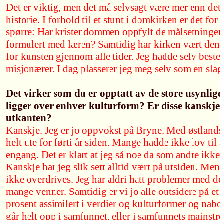
Det er viktig, men det må selvsagt være mer enn de
historie. I forhold til et stunt i domkirken er det fo
spørre: Har kristendommen oppfylt de målsetninge
formulert med læren? Samtidig har kirken vært den
for kunsten gjennom alle tider. Jeg hadde selv best
misjonærer. I dag plasserer jeg meg selv som en sla
Det virker som du er opptatt av de store usynl
ligger over enhver kulturform? Er disse kanskje 
utkanten?
Kanskje. Jeg er jo oppvokst på Bryne. Med østlands
helt ute for førti år siden. Mange hadde ikke lov t
engang. Det er klart at jeg så noe da som andre ikke
Kanskje har jeg slik sett alltid vært på utsiden. Me
ikke overdrives. Jeg har aldri hatt problemer med det
mange venner. Samtidig er vi jo alle outsidere på et
prosent assimilert i verdier og kulturformer og na
går helt opp i samfunnet, eller i samfunnets mains