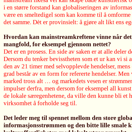
mainstream likeså vel kan skape både kunstnerisk 
i en større forstand kan globaliseringen av informa
være en smeltedigel som kan komme til å omforme –
det samme. Dèt er provinsielt: å gjøre alt likt ens eg
Hvordan kan mainstreamkreftene vinne når det ne
mangfold, for eksempel gjennom nettet?
Det er en prosess. En side av saken er at alle dele
Dersom du tenker bevisstheten som et ur kan vi si at 
den av 21 timer med selvopplevde hendelser, mens d
grad består av en form for refererte hendelser. Men vi
marked tross alt … og markedets vesen er strømmen
impulser derfra, men dersom for eksempel all kunst s
de lokale særegenhetene, da ville den kunne bli et he
virksomhet å forholde seg til.
Det leder meg til spennet mellom den store globa
informasjonsstrømmen og den bitte lille smale k