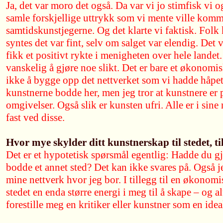
Ja, det var moro det også. Da var vi jo stimfisk vi o
samle forskjellige uttrykk som vi mente ville komme 
samtidskunstjegerne. Og det klarte vi faktisk. Folk
syntes det var fint, selv om salget var elendig. Det 
fikk et positivt rykte i menigheten over hele landet
vanskelig å gjøre noe slikt. Det er bare et økonomi
ikke å bygge opp det nettverket som vi hadde håpet
kunstnerne bodde her, men jeg tror at kunstnere er 
omgivelser. Også slik er kunsten ufri. Alle er i sin
fast ved disse.
Hvor mye skylder ditt kunstnerskap til stedet, t
Det er et hypotetisk spørsmål egentlig: Hadde du g
bodde et annet sted? Det kan ikke svares på. Også j
mine nettverk hvor jeg bor. I tillegg til en økonomi
stedet en enda større energi i meg til å skape – og al
forestille meg en kritiker eller kunstner som en ide