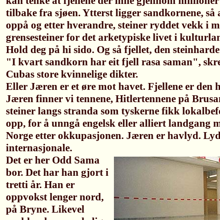
kan tenke at fjellene der inne gjennom millioner
tilbake fra sjøen. Ytterst ligger sandkornene, så a
oppå og etter hverandre, steiner ryddet vekk i 
grensesteiner for det arketypiske livet i kultur
Hold deg på hi sido. Og så fjellet, den steinhard
"I kvart sandkorn har eit fjell rasa saman", sk
Cubas store kvinnelige dikter.
Eller Jæren er et øre mot havet. Fjellene er den
Jæren finner vi tennene, Hitlertennene på Brus
steiner langs stranda som tyskerne fikk lokalbefo
opp, for å unngå engelsk eller alliert landgang 
Norge etter okkupasjonen. Jæren er havlyd. Lyd
internasjonale.
Det er her Odd Sama
bor. Det har han gjort i
tretti år. Han er
oppvokst lenger nord,
på Bryne. Likevel