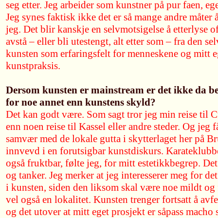
seg etter. Jeg arbeider som kunstner på pur faen, ege
Jeg synes faktisk ikke det er så mange andre måter å
jeg. Det blir kanskje en selvmotsigelse å etterlyse o
avstå – eller bli utestengt, alt etter som – fra den se
kunsten som erfaringsfelt for menneskene og mitt eg
kunstpraksis.
Dersom kunsten er mainstream er det ikke da be
for noe annet enn kunstens skyld?
Det kan godt være. Som sagt tror jeg min reise til 
enn noen reise til Kassel eller andre steder. Og jeg 
samvær med de lokale gutta i skytterlaget her på B
innvevd i en forutsigbar kunstdiskurs. Karateklubb
også fruktbar, følte jeg, for mitt estetikkbegrep. D
og tanker. Jeg merker at jeg interesserer meg for de
i kunsten, siden den liksom skal være noe mildt og f
vel også en lokalitet. Kunsten trenger fortsatt å avf
og det utover at mitt eget prosjekt er såpass macho 