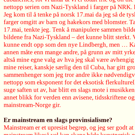
nettopp serien om Nazi-Tyskland i farger på NRK. D
Jeg kom til å tenke på norsk 17.mai da jeg så de tys
farger omgitt av barn og hakekors med blomster. T
17.mai, tenkte jeg. Tenk å manipulere sammen bild
bildene fra Nazi-Tyskland – det kunne blitt sterkt. 
kunne endt opp som den nye Lindbergh, men … Kans
annen måte enn mange andre, på grunn av mitt yrkes
altså mine egne valg av hva jeg skal være avhengig a
mine reiser, kanskje særlig den til Cuba, har gitt gr
sammenhenger som jeg tror andre ikke nødvendigvi
nettopp som eksponent for det eksotisk flerkulture
suge saften ut av, har blitt en slags mote i musikken,
annet blikk for verden enn avisene, tidsskriftene og 
mainstream-Norge gir.
Er mainstream en slags provinsialisme?
Mainstream er et upresist begrep, og jeg ser godt at 