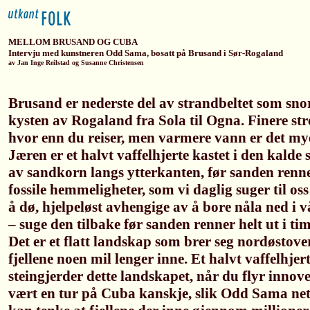
MELLOM BRUSAND OG CUBA
Intervju med kunstneren Odd Sama, bosatt på Brusand i Sør-Rogaland
av Jan Inge Reilstad og Susanne Christensen
Brusand er nederste del av strandbeltet som sno
kysten av Rogaland fra Sola til Ogna. Finere str
hvor enn du reiser, men varmere vann er det mye
Jæren er et halvt vaffelhjerte kastet i den kalde
av sandkorn langs ytterkanten, før sanden renne
fossile hemmeligheter, som vi daglig suger til oss
å dø, hjelpeløst avhengige av å bore nåla ned i v
– suge den tilbake før sanden renner helt ut i tim
Det er et flatt landskap som brer seg nordøstover
fjellene noen mil lenger inne. Et halvt vaffelhjer
steingjerder dette landskapet, når du flyr innover
vært en tur på Cuba kanskje, slik Odd Sama net