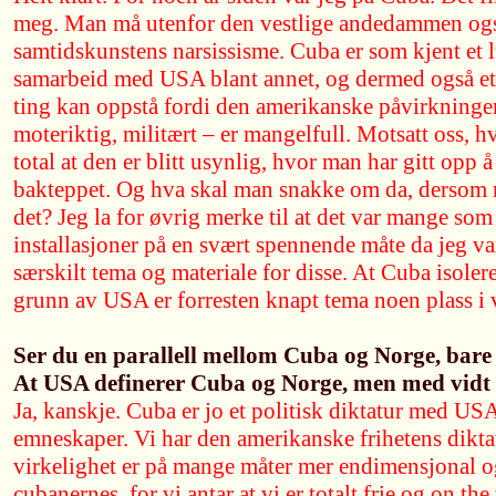
meg. Man må utenfor den vestlige andedammen også
samtidskunstens narsissisme. Cuba er som kjent et l
samarbeid med USA blant annet, og dermed også et 
ting kan oppstå fordi den amerikanske påvirkning
moteriktig, militært – er mangelfull. Motsatt oss, h
total at den er blitt usynlig, hvor man har gitt opp å
bakteppet. Og hva skal man snakke om da, dersom
det? Jeg la for øvrig merke til at det var mange so
installasjoner på en svært spennende måte da jeg va
særskilt tema og materiale for disse. At Cuba isol
grunn av USA er forresten knapt tema noen plass i 
Ser du en parallell mellom Cuba og Norge, bare a
At USA definerer Cuba og Norge, men med vidt f
Ja, kanskje. Cuba er jo et politisk diktatur med US
emneskaper. Vi har den amerikanske frihetens dikt
virkelighet er på mange måter mer endimensjonal o
cubanernes, for vi antar at vi er totalt frie og on the