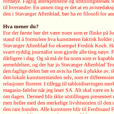
fordøye. Faglig anerkjennelse og utstillingsbesøk stå
til hverandre. En annen ting er det at en avisredak
den i Stavanger Aftenblad, bør ha en filosofi for an
Hva mener du?
For det første bør det være noen som er flinke på f
stand til å formulere hva kunstneren faktisk holde
Stavanger Aftenblad for eksempel Fredrik Koch. Han
svært ryddig journalist som gjorde alle ting nøye.
dårligere i dag. Og så må de ha noen som er kapable
anmeldelsen, og der har jo Stavanger Aftenblad T
den faglige delen bør en avis ha flere å plukke av,
den lokale kunstnerstanden selv, som er differensie
relasjoner florerer. I tillegg til tabloidiseringen m
magasin-følelse når jeg leser SA. Alt skal være en k
om dagen. Dermed blir ikke utstillingen presentert
men heller med den merkelige livshistorien til den
den rare hunden. Alle kunstnere blir til Ferdinand 