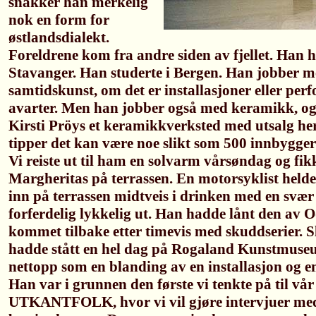
snakker han merkelig
nok en form for
østlandsdialekt.
Foreldrene kom fra andre siden av fjellet. Han 
Stavanger. Han studerte i Bergen. Han jobber m
samtidskunst, om det er installasjoner eller per
avarter. Men han jobber også med keramikk, o
Kirsti Pröys et keramikkverksted med utsalg he
tipper det kan være noe slikt som 500 innbygger
Vi reiste ut til ham en solvarm vårsøndag og fik
Margheritas på terrassen. En motorsyklist heldek
inn på terrassen midtveis i drinken med en svær 
forferdelig lykkelig ut. Han hadde lånt den av 
kommet tilbake etter timevis med skuddserier. S
hadde stått en hel dag på Rogaland Kunstmuseu
nettopp som en blanding av en installasjon og 
Han var i grunnen den første vi tenkte på til vår
UTKANTFOLK, hvor vi vil gjøre intervjuer med