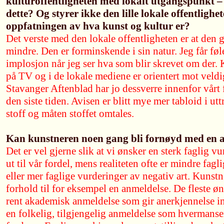
kulturoffentligheten med lokalt utgangspunkt – 
dette? Og styrer ikke den lille lokale offentlighe
oppfatningen av hva kunst og kultur er?
Det verste med den lokale offentligheten er at den g
mindre. Den er forminskende i sin natur. Jeg får føl
implosjon når jeg ser hva som blir skrevet om der.
på TV og i de lokale mediene er orientert mot veldig
Stavanger Aftenblad har jo dessverre innenfor vårt 
den siste tiden. Avisen er blitt mye mer tabloid i ut
stoff og måten stoffet omtales.
Kan kunstneren noen gang bli fornøyd med en a
Det er vel gjerne slik at vi ønsker en sterk faglig v
ut til vår fordel, mens realiteten ofte er mindre fagl
eller mer faglige vurderinger av negativ art. Kunstn
forhold til for eksempel en anmeldelse. De fleste øn
rent akademisk anmeldelse som gir anerkjennelse in
en folkelig, tilgjengelig anmeldelse som hvermanse