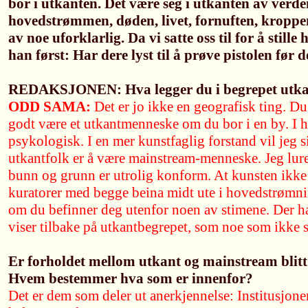
bor i utkanten. Det være seg i utkanten av verden
hovedstrømmen, døden, livet, fornuften, kroppen
av noe uforklarlig. Da vi satte oss til for å still
han først: Har dere lyst til å prøve pistolen før d
REDAKSJONEN: Hva legger du i begrepet utka
ODD SAMA:
Det er jo ikke en geografisk ting. Du
godt være et utkantmenneske om du bor i en by. I hv
psykologisk. I en mer kunstfaglig forstand vil jeg si
utkantfolk er å være mainstream-menneske. Jeg lur
bunn og grunn er utrolig konform. At kunsten ikke e
kuratorer med begge beina midt ute i hovedstrømni
om du befinner deg utenfor noen av stimene. Der h
viser tilbake på utkantbegrepet, som noe som ikke s
Er forholdet mellom utkant og mainstream blitt 
Hvem bestemmer hva som er innenfor?
Det er dem som deler ut anerkjennelse: Institusjonen