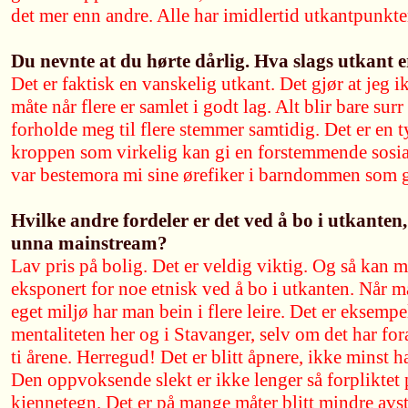
det mer enn andre. Alle har imidlertid utkantpunkter
Du nevnte at du hørte dårlig. Hva slags utkant e
Det er faktisk en vanskelig utkant. Det gjør at jeg 
måte når flere er samlet i godt lag. Alt blir bare sur
forholde meg til flere stemmer samtidig. Det er en t
kroppen som virkelig kan gi en forstemmende sosial
var bestemora mi sine ørefiker i barndommen som gj
Hvilke andre fordeler er det ved å bo i utkanten, i
unna mainstream?
Lav pris på bolig. Det er veldig viktig. Og så kan m
eksponert for noe etnisk ved å bo i utkanten. Når man
eget miljø har man bein i flere leire. Det er eksempel
mentaliteten her og i Stavanger, selv om det har for
ti årene. Herregud! Det er blitt åpnere, ikke minst h
Den oppvoksende slekt er ikke lenger så forpliktet
kjennetegn. Det er på mange måter blitt mindre av