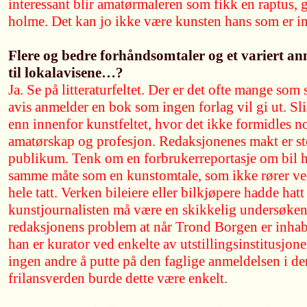
interessant blir amatørmaleren som fikk en raptus, gj
holme. Det kan jo ikke være kunsten hans som er inte
Flere og bedre forhåndsomtaler og et variert an
til lokalavisene…?
Ja. Se på litteraturfeltet. Der er det ofte mange so
avis anmelder en bok som ingen forlag vil gi ut. Sli
enn innenfor kunstfeltet, hvor det ikke formidles n
amatørskap og profesjon. Redaksjonenes makt er st
publikum. Tenk om en forbrukerreportasje om bil h
samme måte som en kunstomtale, som ikke rører ved
hele tatt. Verken bileiere eller bilkjøpere hadde hat
kunstjournalisten må være en skikkelig undersøkend
redaksjonens problem at når Trond Borgen er inhab
han er kurator ved enkelte av utstillingsinstitusjonen
ingen andre å putte på den faglige anmeldelsen i de
frilansverden burde dette være enkelt.