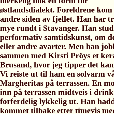
merkelig nok en form for
østlandsdialekt. Foreldrene kom 
andre siden av fjellet. Han har t
mye rundt i Stavanger. Han stud
performativ samtidskunst, om det
eller andre avarter. Men han jo
sammen med Kirsti Pröys et ker
Brusand, hvor jeg tipper det kan
Vi reiste ut til ham en solvarm 
Margheritas på terrassen. En mot
inn på terrassen midtveis i drin
forferdelig lykkelig ut. Han had
kommet tilbake etter timevis med