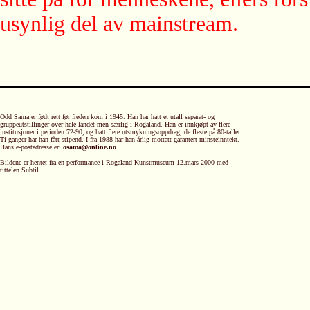
usynlig del av mainstream.
Odd Sama er født rett før freden kom i 1945. Han har hatt et utall separat- og
gruppeutstillinger over hele landet men særlig i Rogaland. Han er innkjøpt av flere
institusjoner i perioden 72-90, og hatt flere utsmykningsoppdrag, de fleste på 80-tallet.
Ti ganger har han fått stipend. I fra 1988 har han årlig mottatt garantert minsteinntekt.
Hans e-postadresse er:
osama@online.no
Bildene er hentet fra en performance i Rogaland Kunstmuseum 12.mars 2000 med
tittelen Subtil.