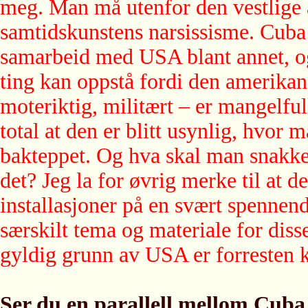
meg. Man må utenfor den vestlige
samtidskunstens narsissisme. Cuba e
samarbeid med USA blant annet, og
ting kan oppstå fordi den amerika
moteriktig, militært – er mangelful
total at den er blitt usynlig, hvor m
bakteppet. Og hva skal man snakk
det? Jeg la for øvrig merke til at
installasjoner på en svært spennen
særskilt tema og materiale for dis
gyldig grunn av USA er forresten k
Ser du en parallell mellom Cuba 