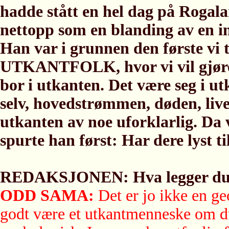
hadde stått en hel dag på Rogal
nettopp som en blanding av en i
Han var i grunnen den første vi t
UTKANTFOLK, hvor vi vil gjøre
bor i utkanten. Det være seg i ut
selv, hovedstrømmen, døden, livet
utkanten av noe uforklarlig. Da vi
spurte han først: Har dere lyst ti
REDAKSJONEN: Hva legger du i
ODD SAMA:
Det er jo ikke en ge
godt være et utkantmenneske om du b