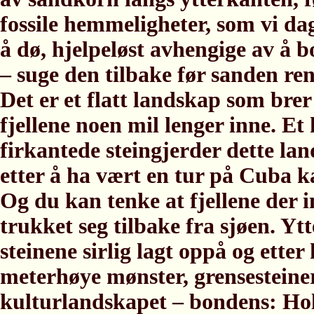
fossile hemmeligheter, som vi dagl
å dø, hjelpeløst avhengige av å b
– suge den tilbake før sanden renn
Det er et flatt landskap som brer
fjellene noen mil lenger inne. Et 
firkantede steingjerder dette lan
etter å ha vært en tur på Cuba k
Og du kan tenke at fjellene der 
trukket seg tilbake fra sjøen. Ytt
steinene sirlig lagt oppå og etter
meterhøye mønster, grensesteiner 
kulturlandskapet – bondens: Hold