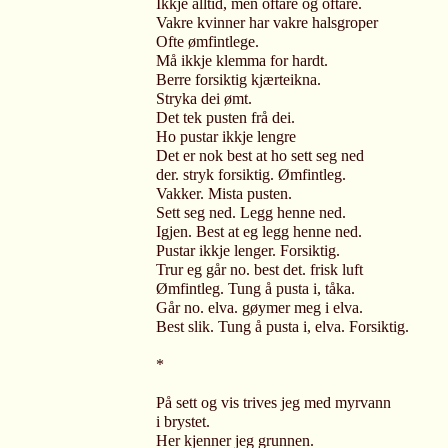
Ikkje alltid, men oftare og oftare.
Vakre kvinner har vakre halsgroper
Ofte ømfintlege.
Må ikkje klemma for hardt.
Berre forsiktig kjærteikna.
Stryka dei ømt.
Det tek pusten frå dei.
Ho pustar ikkje lengre
Det er nok best at ho sett seg ned
der. stryk forsiktig. Ømfintleg.
Vakker. Mista pusten.
Sett seg ned. Legg henne ned.
Igjen. Best at eg legg henne ned.
Pustar ikkje lenger. Forsiktig.
Trur eg går no. best det. frisk luft
Ømfintleg. Tung å pusta i, tåka.
Går no. elva. gøymer meg i elva.
Best slik. Tung å pusta i, elva. Forsiktig.
*
På sett og vis trives jeg med myrvann
i brystet.
Her kjenner jeg grunnen.