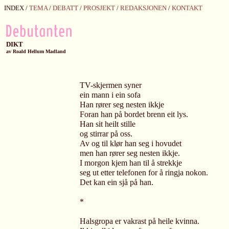
INDEX /
TEMA
/
DEBATT
/
PROSJEKT
/
REDAKSJONEN
/
KONTAKT
DIKT
av
Roald Hellum Madland
TV-skjermen syner
ein mann i ein sofa
Han rører seg nesten ikkje
Foran han på bordet brenn eit lys.
Han sit heilt stille
og stirrar på oss.
Av og til klør han seg i hovudet
men han rører seg nesten ikkje.
I morgon kjem han til å strekkje
seg ut etter telefonen for å ringja nokon.
Det kan ein sjå på han.
*
Halsgropa er vakrast på heile kvinna.