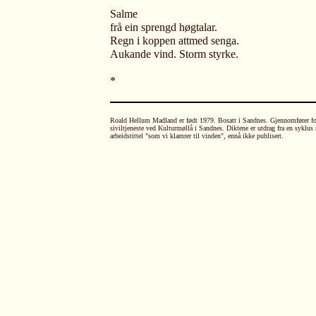
Salme
frå ein sprengd høgtalar.
Regn i koppen attmed senga.
Aukande vind. Storm styrke.
*
Roald Hellum Madland er født 1979. Bosatt i Sandnes. Gjennomfører fo
siviltjeneste ved Kulturmøllå i Sandnes. Diktene er utdrag fra en syklus
arbeidstittel "som vi klamrer til vinden", ennå ikke publisert.