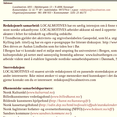
Adresse:
Localmotives ANS • Hølebergaten 13 • N-4006 Stavanger
Kontortelefon: 51 55 77 40 •
mobiltelefon: 99737914 • e-post
: redaksjon@localmotives.com
Organisasjonsnummer: 981 498 933 • Kontonummer: 3201 23 46173
Redaksjonelt samarbeid:
LOCALMOTIVES har en særlig intensjon om å finne re
store norske utkantbyene. LOCALMOTIVES arbeider akkurat nå med å opprette e
aktører i feltet for tidsskrift og offentlig ordskifte.
I Trondheim gjelder det aktivitets- og utgivelseslabelen Gasspedal, som bl.a. ut
Kylling (arb. tittel) og har en egen e-postgruppe for litterær diskusjon: http://
Den drives av Audun Lindholm som for tiden bor i Bø.
I Bergen har vi kontakt med et miljø med utspring fra universitetet i Bergen, som
kulturprodukt på nettet med sannsynlig fremtidig adresse: www.kulturiberge
arbeide videre med å etablere lignende nordiske samarbeidspartnere i Danmark, S
Storredaksjon:
LOCALMOTIVES vil snarest utvide redaksjonen til en passende storredaksjon av 
andre interesserte. Ikke minst ønsker vi unge mennesker med kunnskaper i det d
gjerne kontakt om du er interessert: redaksjon@localmotives.com
Økonomiske samarbeidspartnere:
Norsk Kulturråd (
www.kulturrad.no
)
Billedkunstnernes vederlagsfond (
www.billedkunst.no/
)
Bildende kunstneres hjelpefond (
http://kunst.no/kunstavgift/
)
Norsk kassettavgiftsfond (
http://odin.dep.no/html/nofovalt/offpub/statskalend
Norsk faglitterær forfatter- og oversetterforening (NFFO) (
www.boknett.no/nff/
)
Sandnes kommune (
www.sandnes.kommune.no/
)