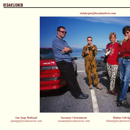
redaksjon@localmotives.com
Jan Inge Reilstad
Susanne Christensen
Helene Selvå
janinge@localmotives.com
susanne@localmotives.com
helene@localmotiv