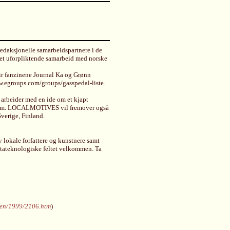
daksjonelle samarbeidspartnere i de
t uforpliktende samarbeid med norske
gir fanzinene Journal Ka og Grønn
www.egroups.com/groups/gasspedal-liste.
 arbeider med en ide om et kjapt
n.com. LOCALMOTIVES vil fremover også
verige, Finland.
lokale forfattere og kunstnere samt
atateknologiske feltet velkommen. Ta
eren/1999/2106.htm
)