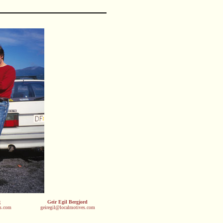
g
Geir Egil Bergjord
es.com
geiregil@localmotives.com