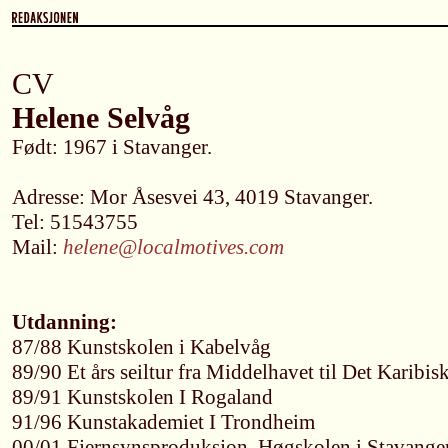
CV
Helene Selvåg
Født: 1967 i Stavanger.
Adresse: Mor Åsesvei 43, 4019 Stavanger.
Tel: 51543755
Mail:
helene@localmotives.com
Utdanning:
87/88 Kunstskolen i Kabelvåg
89/90 Et års seiltur fra Middelhavet til Det Karibis
89/91 Kunstskolen I Rogaland
91/96 Kunstakademiet I Trondheim
00/01 Fjernsynsproduksjon, Høgskolen i Stavange