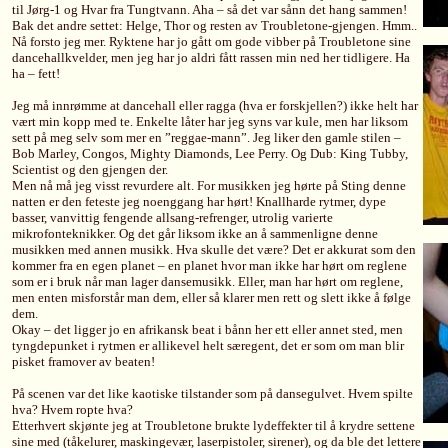
til Jørg-1 og Hvar fra Tungtvann. Aha – så det var sånn det hang sammen!
Bak det andre settet: Helge, Thor og resten av Troubletone-gjengen. Hmm..
Nå forsto jeg mer. Ryktene har jo gått om gode vibber på Troubletone sine
dancehallkvelder, men jeg har jo aldri fått rassen min ned her tidligere. Ha
ha – fett!
Jeg må innrømme at dancehall eller ragga (hva er forskjellen?) ikke helt har
vært min kopp med te. Enkelte låter har jeg syns var kule, men har liksom
sett på meg selv som mer en ”reggae-mann”. Jeg liker den gamle stilen –
Bob Marley, Congos, Mighty Diamonds, Lee Perry. Og Dub: King Tubby,
Scientist og den gjengen der.
Men nå må jeg visst revurdere alt. For musikken jeg hørte på Sting denne
natten er den feteste jeg noenggang har hørt! Knallharde rytmer, dype
basser, vanvittig fengende allsang-refrenger, utrolig varierte
mikrofonteknikker. Og det går liksom ikke an å sammenligne denne
musikken med annen musikk. Hva skulle det være? Det er akkurat som den
kommer fra en egen planet – en planet hvor man ikke har hørt om reglene
som er i bruk når man lager dansemusikk. Eller, man har hørt om reglene,
men enten misforstår man dem, eller så klarer men rett og slett ikke å følge
dem.
Okay – det ligger jo en afrikansk beat i bånn her ett eller annet sted, men
tyngdepunket i rytmen er allikevel helt særegent, det er som om man blir
pisket framover av beaten!
På scenen var det like kaotiske tilstander som på dansegulvet. Hvem spilte
hva? Hvem ropte hva?
Etterhvert skjønte jeg at Troubletone brukte lydeffekter til å krydre settene
sine med (tåkelurer, maskingevær, laserpistoler, sirener), og da ble det lettere