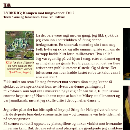
LYDKRIG; Kampen mot tungtvannet. Del 2
Tekst: Sveinung Johannesen. Foto: Per Hadland
La det bare være sagt med en gang: jeg fikk sjokk da
jeg kom inn i nattklubben på Sting denne
fredagsnatten. En sinnsvak stemning slo i mot meg.
Folk hylte og skrek, og alle sammen gliste som om de
nettopp hadde blitt lotto-millionærer. Hva i alle?
Jeg var egentlig på vei hjem i seng, etter en dannet og
Klikk
for å se slideserie
søvnig aften på gamle Tou bryggeri, hvor det var flere
og høre lydklipp fra
artister enn publikummere tilstede. Og så dette. Det
Soundclashet. (krever
føltes som om noen hadde kastet en bøtte kaldt vann i
QuickTime plug-in
)
ansiktet mitt!
Fikk smått om senn ålt meg framover mot scenen sånn at jeg kunne få
sjekket ut hva spetakkelet kom av. Hvem var denne galningen på
mikrofonen som brøt inn i musikken nøyaktig når han ville, til publikums
enorme begeistring? Noen i baren ropte at han het Mikey ett eller annet og
var jamaikansk, men at jeg skulle drite i det og heller danse…
Jeg tviler på at det har blitt spilt så høyt på Sting før. Hele gulvet vibrerte
når de dypeste bass-frekvensene satte inn – og trommene var hele tiden helt
på smertegrensen.
På scenen var det 2 oppsett av platespillere og mixer, vinklet mot hverandre
i hver sin kant. Bak det ene settet med platespillere gjenkjente jeg ansiktene