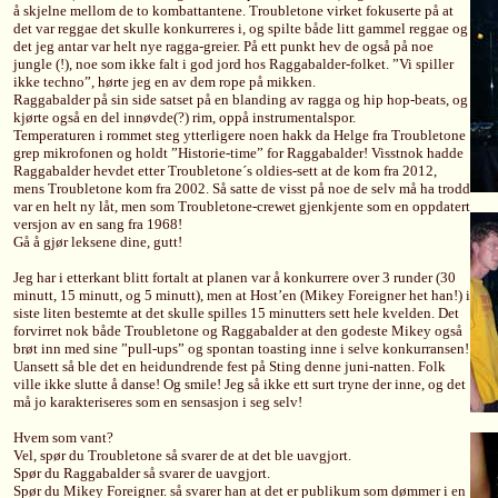
å skjelne mellom de to kombattantene. Troubletone virket fokuserte på at
det var reggae det skulle konkurreres i, og spilte både litt gammel reggae og
det jeg antar var helt nye ragga-greier. På ett punkt hev de også på noe
jungle (!), noe som ikke falt i god jord hos Raggabalder-folket. ”Vi spiller
ikke techno”, hørte jeg en av dem rope på mikken.
Raggabalder på sin side satset på en blanding av ragga og hip hop-beats, og
kjørte også en del innøvde(?) rim, oppå instrumentalspor.
Temperaturen i rommet steg ytterligere noen hakk da Helge fra Troubletone
grep mikrofonen og holdt ”Historie-time” for Raggabalder! Visstnok hadde
Raggabalder hevdet etter Troubletone´s oldies-sett at de kom fra 2012,
mens Troubletone kom fra 2002. Så satte de visst på noe de selv må ha trodd
var en helt ny låt, men som Troubletone-crewet gjenkjente som en oppdatert
versjon av en sang fra 1968!
Gå å gjør leksene dine, gutt!
Jeg har i etterkant blitt fortalt at planen var å konkurrere over 3 runder (30
minutt, 15 minutt, og 5 minutt), men at Host’en (Mikey Foreigner het han!) i
siste liten bestemte at det skulle spilles 15 minutters sett hele kvelden. Det
forvirret nok både Troubletone og Raggabalder at den godeste Mikey også
brøt inn med sine ”pull-ups” og spontan toasting inne i selve konkurransen!
Uansett så ble det en heidundrende fest på Sting denne juni-natten. Folk
ville ikke slutte å danse! Og smile! Jeg så ikke ett surt tryne der inne, og det
må jo karakteriseres som en sensasjon i seg selv!
Hvem som vant?
Vel, spør du Troubletone så svarer de at det ble uavgjort.
Spør du Raggabalder så svarer de uavgjort.
Spør du Mikey Foreigner. så svarer han at det er publikum som dømmer i en