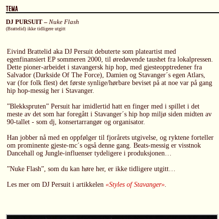
DJ PURSUIT –
Nuke Flash
(Brattelid) ikke tidligere utgitt
Eivind Brattelid aka DJ Persuit debuterte som plateartist med
egenfinansiert EP sommeren 2000, til øredøvende taushet fra lokalpressen.
Dette pioner-arbeidet i stavangersk hip hop, med gjesteopptredener fra
Salvador (Darkside Of The Force), Damien og Stavanger´s egen Atlars,
var (for folk flest) det første synlige/hørbare beviset på at noe var på gang
hip hop-messig her i Stavanger.
”Blekkspruten” Persuit har imidlertid hatt en finger med i spillet i det
meste av det som har foregått i Stavanger´s hip hop miljø siden midten av
90-tallet - som dj, konsertarrangør og organisator.
Han jobber nå med en oppfølger til fjorårets utgivelse, og ryktene forteller
om prominente gjeste-mc´s også denne gang. Beats-messig er visstnok
Dancehall og Jungle-influenser tydeligere i produksjonen…
”Nuke Flash”, som du kan høre her, er ikke tidligere utgitt…
Les mer om DJ Persuit i artikkelen
«Styles of Stavanger»
.