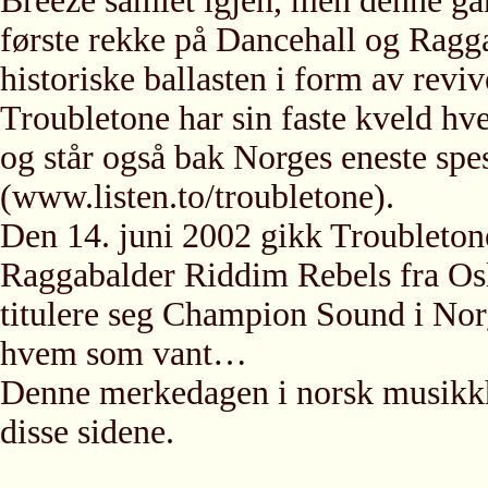
Breeze samlet igjen, men denne gang
første rekke på Dancehall og Rag
historiske ballasten i form av reviv
Troubletone har sin faste kveld hv
og står også bak Norges eneste spes
(www.listen.to/troubletone).
Den 14. juni 2002 gikk Troubletone
Raggabalder Riddim Rebels fra Os
titulere seg Champion Sound i Norg
hvem som vant…
Denne merkedagen i norsk musikkhi
disse sidene.