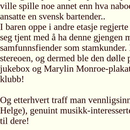
ville spille noe annet enn hva naboe
ansatte en svensk bartender..
I baren oppe i andre etasje regjert
seg tjent med å ha denne gjengen m
samfunnsfiender som stamkunder. M
stereoen, og dermed ble den dølle 
jukebox og Marylin Monroe-plakate
klubb!
Og etterhvert traff man vennligsin
Helge), genuint musikk-interessert
til dere!