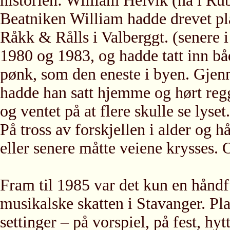
historien: William Helvik (nå i Ru
Beatniken William hadde drevet pl
Råkk & Rålls i Valberggt. (senere 
1980 og 1983, og hadde tatt inn b
pønk, som den eneste i byen. Gjenn
hadde han satt hjemme og hørt regg
og ventet på at flere skulle se lyset.
På tross av forskjellen i alder og h
eller senere måtte veiene k
rysses. 
Fram til 1985 var det kun en hånd
musikalske skatten i Stavanger. Plat
settinger – på vorspiel, på fest, hy