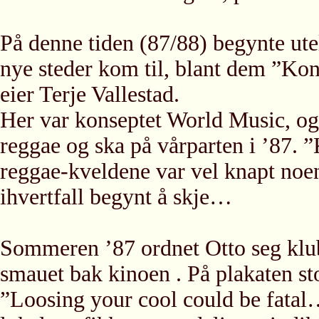
På denne tiden (87/88) begynte ute
nye steder kom til, blant dem ”Kons
eier Terje Vallestad.
Her var konseptet World Music, og 
reggae og ska på vårparten i ’87. ”
reggae-kveldene var vel knapt no
ihvertfall begynt å skje…
Sommeren ’87 ordnet Otto seg klu
smauet bak kinoen . På plakaten s
”Loosing your cool could be fatal