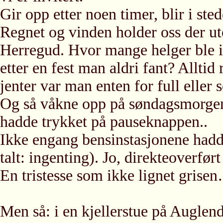
Gir opp etter noen timer, blir i sted
Regnet og vinden holder oss der u
Herregud. Hvor mange helger ble i
etter en fest man aldri fant? Allti
jenter var man enten for full elle
Og så våkne opp på søndagsmorgen 
hadde trykket på pauseknappen..
Ikke engang bensinstasjonene hadd
talt: ingenting). Jo, direkteoverført
En tristesse som ikke lignet grise
Men så: i en kjellerstue på Auglend