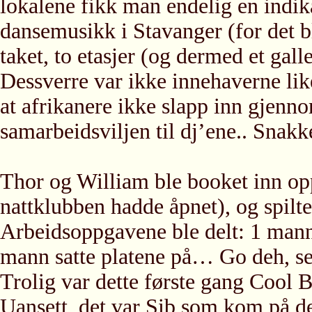
lokalene fikk man endelig en indi
dansemusikk i Stavanger (for det bl
taket, to etasjer (og dermed et galle
Dessverre var ikke innehaverne lik
at afrikanere ikke slapp inn gjennom
samarbeidsviljen til dj’ene.. Snakk
Thor og William ble booket inn oppe
nattklubben hadde åpnet), og spilte 
Arbeidsoppgavene ble delt: 1 mann
mann satte platene på… Go deh, se
Trolig var dette første gang Cool 
Uansett, det var Sib som kom på det