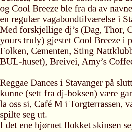
og Cool Breeze ble fra da av navne
en regulær vagabondtilværelse i S
Med forskjellige dj’s (Dag, Thor, O
yours truly) gjestet Cool Breeze i 
Folken, Cementen, Sting Nattklubb
BUL-huset), Breivei, Amy’s Coffee
Reggae Dances i Stavanger på slutt
kunne (sett fra dj-boksen) være gan
la oss si, Café M i Torgterrassen, 
spilte seg ut.
I det ene hjørnet flokket skinsen s