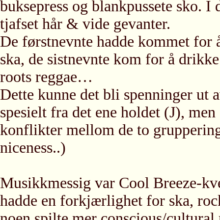
buksepress og blankpussete sko. I d
tjafset hår & vide gevanter.
De førstnevnte hadde kommet for å
ska, de sistnevnte kom for å drikke
roots reggae…
Dette kunne det bli spenninger ut 
spesielt fra det ene holdet (J), men
konflikter mellom de to grupperin
niceness..)
Musikkmessig var Cool Breeze-kve
hadde en forkjærlighet for ska, ro
noen spilte mer conscious/cultural