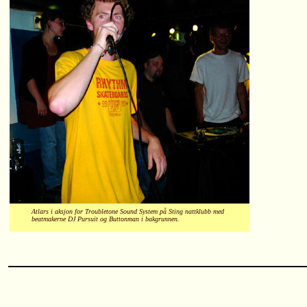
Atlars i aksjon for Troubletone Sound System på Sting nattklubb med
beatmakerne DJ Pursuit og Buttonman i bakgrunnen.