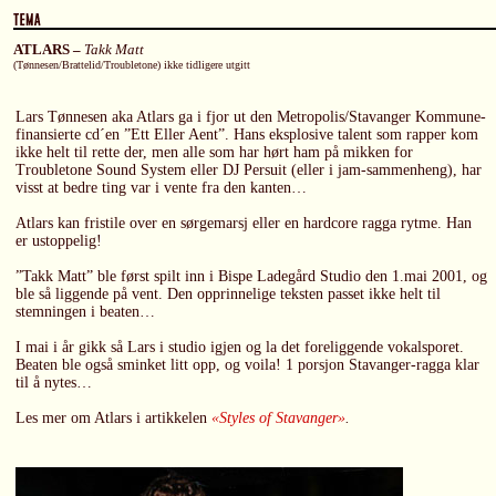
ATLARS –
Takk Matt
(Tønnesen/Brattelid/Troubletone) ikke tidligere utgitt
Lars Tønnesen aka Atlars ga i fjor ut den Metropolis/Stavanger Kommune-
finansierte cd´en ”Ett Eller Aent”. Hans eksplosive talent som rapper kom
ikke helt til rette der, men alle som har hørt ham på mikken for
Troubletone Sound System eller DJ Persuit (eller i jam-sammenheng), har
visst at bedre ting var i vente fra den kanten…
Atlars kan fristile over en sørgemarsj eller en hardcore ragga rytme. Han
er ustoppelig!
”Takk Matt” ble først spilt inn i Bispe Ladegård Studio den 1.mai 2001, og
ble så liggende på vent. Den opprinnelige teksten passet ikke helt til
stemningen i beaten…
I mai i år gikk så Lars i studio igjen og la det foreliggende vokalsporet.
Beaten ble også sminket litt opp, og voila! 1 porsjon Stavanger-ragga klar
til å nytes…
Les mer om Atlars i artikkelen
«Styles of Stavanger»
.