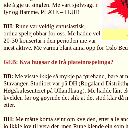
ide å gje ut singlen. Me vart sjølvsagt i
fyr og flamme. PLATE – HUH!
BH:
Rune var veldig entusiastisk,
ordna spelejobbar for oss. Me hadde vel
20-30 konsertar i den perioden me var
mest aktive. Me varma blant anna opp for Oslo Beur
GEB: Kva hugsar de frå plateinnspelinga?
BB:
Me visste ikkje så mykje på førehand, bare at m
Stavanger. Studioet var på DH (Rogaland Distrikt
Høgskulesenteret på Ullandhaug). Me hadde lånt eks
kvelden før og gøymde det slik at det stod klar då m
etter.
BH:
Me måtte koma seint om kvelden, etter alle an
jo ikkje lov til vera der, men Rune kjende ein som h