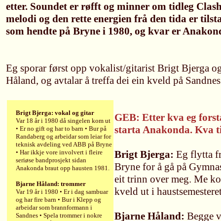
etter. Soundet er røfft og minner om tidleg Clas
melodi og den rette energien frå den tida er tils
som hendte på Bryne i 1980, og kvar er Anakon
Eg sporar først opp vokalist/gitarist Brigt Bjerga 
Håland, og avtalar å treffa dei ein kveld på Sandnes
Brigt Bjerga: vokal og gitar
GEB: Etter kva eg forst
Var 18 år i 1980 då singelen kom ut
starta Anakonda. Kva t
• Er no gift og har to barn • Bur på
Randaberg og arbeidar som leiar for
teknisk avdeling ved ABB på Bryne
• Har ikkje vore involvert i fleire
Brigt Bjerga:
Eg flytta f
seriøse bandprosjekt sidan
Bryne for å gå på Gymnas
Anakonda braut opp hausten 1981.
eit trinn over meg. Me ko
Bjarne Håland: trommer
kveld ut i haustsemesteret
Var 19 år i 1980 • Er i dag sambuar
og har fire barn • Bur i Klepp og
arbeidar som brannformann i
Bjarne Håland:
Begge va
Sandnes • Spela trommer i nokre