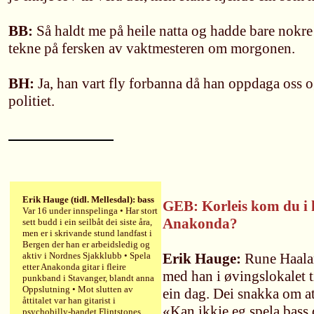
BB:
Så haldt me på heile natta og hadde bare nokre 
tekne på fersken av vaktmesteren om morgonen.
BH:
Ja, han vart fly forbanna då han oppdaga oss o
politiet.
Erik Hauge (tidl. Mellesdal): bass
GEB: Korleis kom du i
Var 16 under innspelinga • Har stort
Anakonda?
sett budd i ein seilbåt dei siste åra,
men er i skrivande stund landfast i
Bergen der han er arbeidsledig og
aktiv i Nordnes Sjakklubb • Spela
Erik Hauge:
Rune Haalan
etter Anakonda gitar i fleire
med han i øvingslokalet 
punkband i Stavanger, blandt anna
Oppslutning • Mot slutten av
ein dag. Dei snakka om at
åttitalet var han gitarist i
«Kan ikkje eg spela bass d
psychobilly-bandet Flintstones.