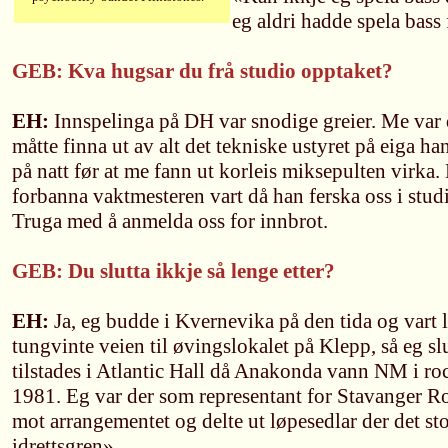
eg aldri hadde spela bass 
GEB: Kva hugsar du frå studio opptaket?
EH:
Innspelinga på DH var snodige greier. Me var 
måtte finna ut av alt det tekniske ustyret på eiga ha
på natt før at me fann ut korleis miksepulten virka.
forbanna vaktmesteren vart då han ferska oss i stu
Truga med å anmelda oss for innbrot.
GEB: Du slutta ikkje så lenge etter?
EH:
Ja, eg budde i Kvernevika på den tida og vart 
tungvinte veien til øvingslokalet på Klepp, så eg slu
tilstades i Atlantic Hall då Anakonda vann NM i ro
1981. Eg var der som representant for Stavanger R
mot arrangementet og delte ut løpesedlar der det st
idrettsgren».