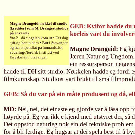
Magne Drangeid: nøkkel til studio
GEB: Kvifor hadde du nø
(kreditert som M. Drangest studios
korleis vart du involver
på coveret)
Var 21 då singelen kom ut • Er i dag
gift og har to barn • Bur i Stavanger
og har stipendiat på humanistisk
Magne Drangeid:
Eg kj
avdeling/Nordisk institutt ved
Jæren Natur og Ungdom.
Høgskulen i Stavanger
ein ressursperson i eige
hadde til DH sitt studio. Nøkkelen hadde eg fordi e
filmkunnskap. Studioet vart brukt til smalfilmprod
GEB: Så du var på ein måte produsent og då, el
MD:
Nei, nei, det einaste eg gjorde var å låsa opp f
høyrde på. Eg var ikkje kjend med utstyret der, så de
Det oppstod naturleg nok ein del tekniske problem s
for å bli ferdige. Eg hugsar at dei spela best til å b