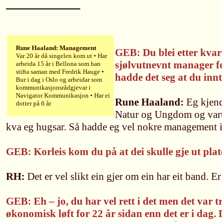
Rune Haaland: Management
GEB: Du blei etter kvar
Var 20 år då singelen kom ut • Har
sjølvutnevnt manager f
arbeida 15 år i Bellona som han
stifta saman med Fredrik Hauge •
hadde det seg at du inn
Bur i dag i Oslo og arbeidar som
kommunikasjonsrådgjevar i
Navigator Kommunikasjon • Har ei
Rune Haaland:
Eg kjend
dotter på 6 år
Natur og Ungdom og vart 
kva eg hugsar. Så hadde eg vel nokre management id
GEB: Korleis kom du på at dei skulle gje ut plat
RH:
Det er vel slikt ein gjer om ein har eit band. Er
GEB: Eh – jo, du har vel rett i det men det var tro
økonomisk løft for 22 år sidan enn det er i dag. D