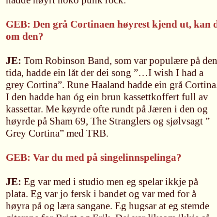
hadde høyrt noko punk rock.
GEB: Den grå Cortinaen høyrest kjend ut, kan d
om den?
JE:
Tom Robinson Band, som var populære på de
tida, hadde ein låt der dei song ”…I wish I had a
grey Cortina”. Rune Haaland hadde ein grå Cortina
I den hadde han óg ein brun kassettkoffert full av
kassettar. Me køyrde ofte rundt på Jæren i den og
høyrde på Sham 69, The Stranglers og sjølvsagt ”
Grey Cortina” med TRB.
GEB: Var du med på singelinnspelinga?
JE:
Eg var med i studio men eg spelar ikkje på
plata. Eg var jo fersk i bandet og var med for å
høyra på og læra sangane. Eg hugsar at eg stemde