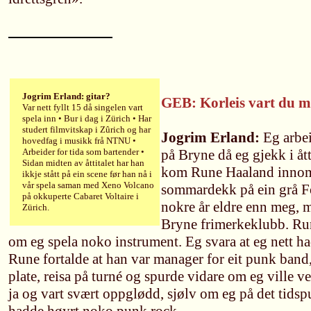
Jogrim Erland: gitar?
GEB: Korleis vart du 
Var nett fyllt 15 då singelen vart
spela inn • Bur i dag i Zürich • Har
studert filmvitskap i Zûrich og har
Jogrim Erland:
Eg arbei
hovedfag i musikk frå NTNU •
Arbeider for tida som bartender •
på Bryne då eg gjekk i åt
Sidan midten av åttitalet har han
kom Rune Haaland innom 
ikkje stått på ein scene før han nå i
vår spela saman med Xeno Volcano
sommardekk på ein grå F
på okkuperte Cabaret Voltaire i
nokre år eldre enn meg, 
Zürich.
Bryne frimerkeklubb. Run
om eg spela noko instrument. Eg svara at eg nett had
Rune fortalde at han var manager for eit punk band, 
plate, reisa på turné og spurde vidare om eg ville v
ja og vart svært oppglødd, sjølv om eg på det tids