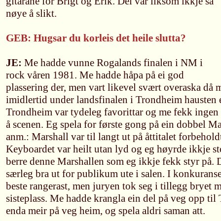
gitarane for Brigt og Erik. Dei var liksom ikkje så
nøye å slikt.
GEB: Hugsar du korleis det heile slutta?
JE:
Me hadde vunne Rogalands finalen i NM i
rock våren 1981. Me hadde håpa på ei god
plassering der, men vart likevel svært overaska då 
imidlertid under landsfinalen i Trondheim hausten e
Trondheim var tydeleg favorittar og me fekk inge
å scenen. Eg spela for første gong på ein dobbel Ma
anm.: Marshall var til langt ut på åttitalet forbeho
Keyboardet var heilt utan lyd og eg høyrde ikkje stor
berre denne Marshallen som eg ikkje fekk styr på. 
særleg bra ut for publikum ute i salen. I konkuransen
beste rangerast, men juryen tok seg i tillegg bryet m
sisteplass. Me hadde krangla ein del på veg opp ti
enda meir på veg heim, og spela aldri saman att.