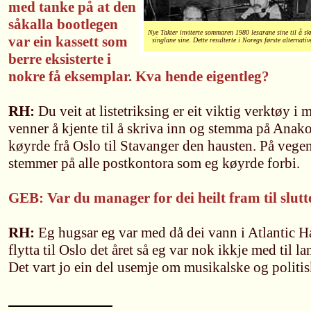
med tanke på at den
såkalla bootlegen
Nye Takter inviterte sommaren 1980 lesarane sine til å s
var ein kassett som
singlane sine. Dette resulterte i Noregs første alternativ
berre eksisterte i
nokre få eksemplar. Kva hende eigentleg?
RH:
Du veit at listetriksing er eit viktig verktøy i
venner å kjente til å skriva inn og stemma på Anak
køyrde frå Oslo til Stavanger den hausten. På vege
stemmer på alle postkontora som eg køyrde forbi.
GEB: Var du manager for dei heilt fram til slut
RH:
Eg hugsar eg var med då dei vann i Atlantic Ha
flytta til Oslo det året så eg var nok ikkje med til 
Det vart jo ein del usemje om musikalske og politisk