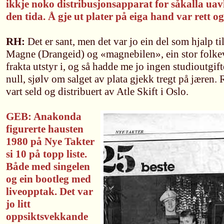
ikkje noko distribusjonsapparat for såkalla uav
den tida. Å gje ut plater på eiga hand var rett og
RH:
Det er sant, men det var jo ein del som hjalp t
Magne (Drangeid) og «magnebilen», ein stor folke
frakta utstyr i, og så hadde me jo ingen studioutgifte
null, sjølv om salget av plata gjekk tregt på jæren.
vart seld og distribuert av Atle Skift i Oslo.
GEB: Anakonda
figurerte hausten
1980 på Nye Takter
si 10 på topp liste.
Både med singelen
og ein bootleg med
liveopptak. Det var
jo litt
oppsiktsvekkande