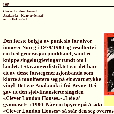
Clever London Houses?
Anakonda – Kvar er dei nå?
Av Geir Egil Bergjord
Den første bølgja av punk slo for alvor
innover Noreg i 1979/1980 og resulterte i
ein heil generasjon punkband, samt ei
knippe singelutgjevingar rundt om i
landet. I Stavangerdistriktet var det bare
eit av desse førstegenerasjonbanda som
klarte å manifestera seg på eit svart stykke
vinyl. Det var Anakonda i frå Bryne. Dei
gav ut den sjølvfinansierte singelen
«Clever London Houses»/«Leie a’
gymnaset» i 1980. Når ein høyrer på A sida
«Clever London Houses» så står den seg overras