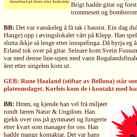
danseband på Jæren etter Anakonda.
Brigt hadde gitar og fors
trommesett og bomberom
BB:
Det var vanskeleg å få tak i bassist. Ein dag d
Hauge) opp i øvingslokalet vårt på Klepp. Han spel
slutta ikkje så lenge etter innspelinga. Då byrja eg
Erland tok over på gitar. Seinare kom Svein Fossu
var med denne line-upen med vann Rogalandsfinale
året etter singelen kom ut.
GEB: Rune Haaland (stiftar av Bellona) står s
plateomslaget. Korleis kom de i kontakt med h
BB:
Hmm, eg kjende han vel frå miljøet
rundt Jæren Natur & Ungdom. Han
gjekk over oss på gymnaset og fungerte
etter kvart som manager for oss. Han
hadde mange kontaktar. Det var hans