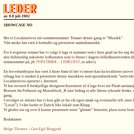
nr. 8.0 juli 2002
SHOWCASE NO
Her er Localmotives sitt sommernummer. Temaet denne gang er ”Musikk”.
Vårt ønske har vært å formidle og presentere samtidsmusikk..
For å avgrense temaet har vi valgt å lage et nummer som i liten grad tar for seg 
den fullstendig uskolerte lydkunsten som vi finner i dagens billedkunstverden (f
temanummer på, jfr.
POPLYRIKK – LYDKUNST
, se arkiv).
En hovedambisjon har vært å finne fram til det vi mener kan ha kvaliteter utover 
tillegg har vi ønsket å presentere denne musikken som spesialsnekrede ”nettvide
Localmotives opererer i, Internett.
Vi har invitert 8 forskjellige designere/kunstnere til å lage hver sin Flash-animasjo
Bortsett fra Fethawit og Monoblock_B sine bidrag er alle låtene rykende ferske, og 
gang.
I utvalget av artister har vi kun gått ut fra vår egen smak og eventuelle teft, uten
”Local”). I våre hoder er Zurich like lokalt som Klepp..
Vi gleder oss og over å kunne presentere noen ”glemte” historier, pluss noen hi
Redaktører
Helge Thornes
–
Geir Egil Bergjord