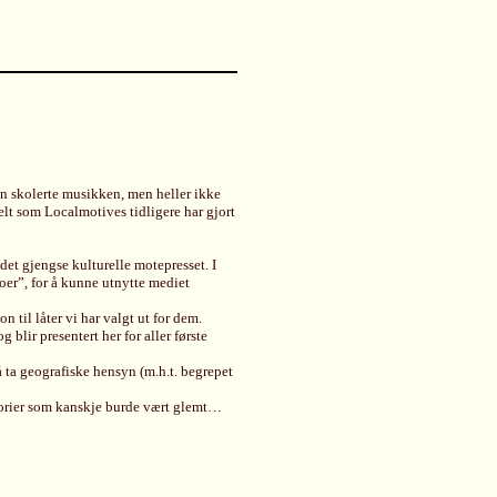
den skolerte musikken, men heller ikke
elt som Localmotives tidligere har gjort
det gjengse kulturelle motepresset. I
oer”, for å kunne utnytte mediet
n til låter vi har valgt ut for dem.
blir presentert her for aller første
 å ta geografiske hensyn (m.h.t. begrepet
storier som kanskje burde vært glemt…