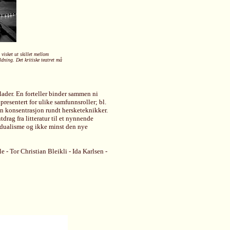
visket ut skillet mellom
ning. Det kritiske teatret må
blader. En forteller binder sammen ni
presentert for ulike samfunnsroller; bl.
 en konsentrasjon rundt hersketeknikker.
drag fra litteratur til et nynnende
idualisme og ikke minst den nye
 Tor Christian Bleikli - Ida Karlsen -