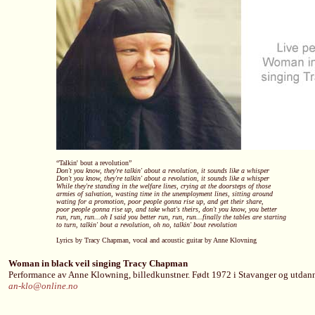
“Talkin' bout a revolution”
Don't you know, they're talkin' about a revolution, it sounds like a whisper
Don't you know, they're talkin' about a revolution, it sounds like a whisper
While they're standing in the welfare lines, crying at the doorsteps of those
armies of salvation, wasting time in the unemployment lines, sitting around
wating for a promotion, poor people gonna rise up, and get their share,
poor people gonna rise up, and take what's theirs, don't you know, you better
run, run, run...oh I said you better run, run, run...finally the tables are starting
to turn, talkin' bout a revolution, oh no, talkin' bout revolution
Lyrics by Tracy Chapman, vocal and acoustic guitar by Anne Klovning
Woman in black veil singing Tracy Chapman
Performance av Anne Klowning, billedkunstner. Født 1972 i Stavanger og utdann
an-klo@online.no