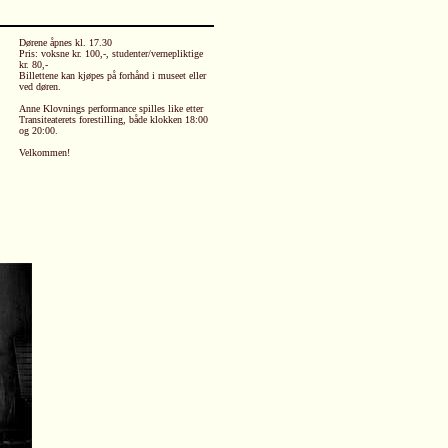
Dørene åpnes kl. 17.30
Pris: voksne kr. 100,-, studenter/vernepliktige
kr. 80,-
Billettene kan kjøpes på forhånd i museet eller
ved døren.
Anne Klovnings performance spilles like etter
Transiteaterets forestilling, både klokken 18:00
og 20:00.
Velkommen!