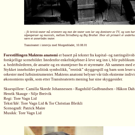
– Et kritisk teater må orientere seg mot det teater som lar seg dominere av TV, og som har 
såpeoperaer og musicals, mellom Strindberg og Big Brother. Hvor alt primært er underhold
være et annerledes teater.
Transiteatert i intervju med Morgenbladet, 10.08.01
Forestillingen Maktens anatomi
er basert på tekster fra kapital- og næringslivs
forskjellige scenebilder. Istedenfor enkeltskjebner å leve seg inn i, blir publikum 
a. bedriftslederen, de ansatte og en stumtjener fra et styremøte. Alt sammen med
Stykket inneholder politisk symbolikk, ”erotisk” skyggespill og barn som leser ut
orkester med luftsinstrumenter. Maktens anatomi belyser vår tids ekstreme indiv
økonomiens språk, som etter Transiteaterets mening har sine skyggesider.
Skuespillere: Camilla Skrede Johannessen - Ragnhild Gudbrandsen - Håkon Dahle -
Henrik Skauge - Silje Breivik
Regi: Tore Vagn Lid
Tekst/Idé: Tore Vagn Lid & Tor Christian Bleikli
Scenografi: Patrick Maire
Musikk: Tore Vagn Lid