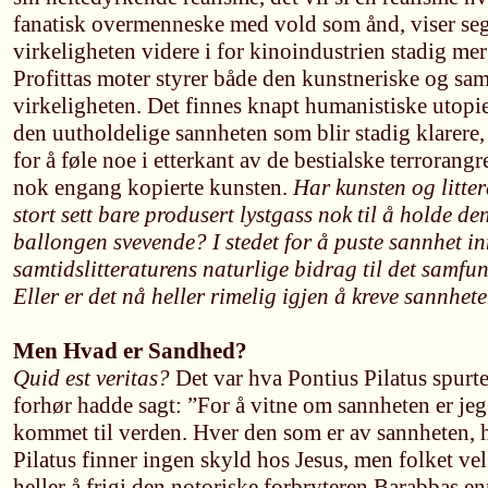
fanatisk overmenneske med vold som ånd, viser seg
virkeligheten videre i for kinoindustrien stadig mer
Profittas moter styrer både den kunstneriske og s
virkeligheten. Det finnes knapt humanistiske utopie
den uutholdelige sannheten som blir stadig klarere,
for å føle noe i etterkant av de bestialske terrorang
nok engang kopierte kunsten.
Har kunsten og litter
stort sett bare produsert lystgass nok til å holde d
ballongen svevende? I stedet for å puste sannhet in
samtidslitteraturens naturlige bidrag til det samf
Eller er det nå heller rimelig igjen å kreve sannhete
Men Hvad er Sandhed?
Quid est veritas?
Det var hva Pontius Pilatus spurte 
forhør hadde sagt: ”For å vitne om sannheten er jeg 
kommet til verden. Hver den som er av sannheten, h
Pilatus finner ingen skyld hos Jesus, men folket ve
heller å frigi den notoriske forbryteren Barabbas en