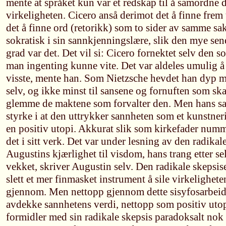
mente at språket kun var et redskap til å samordne 
virkeligheten. Cicero anså derimot det å finne frem 
det å finne ord (retorikk) som to sider av samme sak
sokratisk i sin sannkjenningslære, slik den mye sene
grad var det. Det vil si: Cicero fornektet selv den s
man ingenting kunne vite. Det var aldeles umulig 
visste, mente han. Som Nietzsche hevdet han dyp mist
selv, og ikke minst til sansene og fornuften som ska
glemme de maktene som forvalter den. Men hans sa
styrke i at den uttrykker sannheten som et kunstner
en positiv utopi. Akkurat slik som kirkefader numm
det i sitt verk. Det var under lesning av den radikale
Augustins kjærlighet til visdom, hans trang ette
vekket, skriver Augustin selv. Den radikale skepsis
slett et mer finmasket instrument å sile virkelighe
gjennom. Men nettopp gjennom dette sisyfosarbeid
avdekke sannhetens verdi, nettopp som positiv utop
formidler med sin radikale skepsis paradoksalt nok