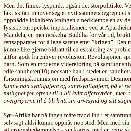
Men det finnes lyspunkt også i det storpolitiske. 
faktisk tatt innover seg et nytt sannhetsbegrep det si
oppnådde lokalbefolkningen å nedkjempe en av de s
fysiske europeiske imperialismen, ved at Apartheid
Mandela, en menneskelig Buddha for vår tid, brukte
rettsapparatet for å lege sårene etter ”krigen”. Den
kunne like gjerne bidratt til en eskalering av probl
altfor godt fra enhver revolusjon. Revolusjonen spi
barn. Som en moderne videreføring på samfunnsni
edle sannheter(10) nedsatte han i stedet en sannhets
forsoningskommisjon med fredsprisvinner Desmon
kunne han synliggjøre og sannsynliggjøre, på et rea
mulighet for ofrene til å bli kvitt offerbyrden, men 
overgriperne til å bli kvitt sin arvesynd og sitt stig
Sør-Afrika har på ingen måte trådd inn i et samfun
selvsagt aldri kunne oppnås noe sted. Men med sin
situasjonsbedømmelse – sin kairos, med en retorisk