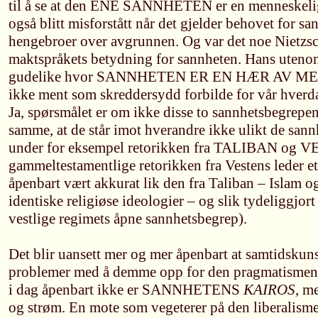
til å se at den ENE SANNHETEN er en menneskeli
også blitt misforstått når det gjelder behovet for san
hengebroer over avgrunnen. Og var det noe Nietzsc
maktspråkets betydning for sannheten. Hans uteno
gudelike hvor SANNHETEN ER EN HÆR AV MET
ikke ment som skreddersydd forbilde for vår hverda
Ja, spørsmålet er om ikke disse to sannhetsbegrepene
samme, at de står imot hverandre ikke ulikt de san
under for eksempel retorikken fra TALIBAN og 
gammeltestamentlige retorikken fra Vestens leder et
åpenbart vært akkurat lik den fra Taliban – Islam 
identiske religiøse ideologier – og slik tydeliggjor
vestlige regimets åpne sannhetsbegrep).
Det blir uansett mer og mer åpenbart at samtidskuns
problemer med å demme opp for den pragmatismen 
i dag åpenbart ikke er SANNHETENS
KAIROS
, m
og strøm. En mote som vegeterer på den liberalisme