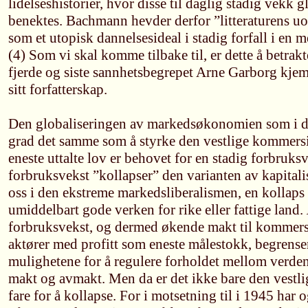
lidelseshistorier, hvor disse til daglig stadig vekk 
benektes. Bachmann hevder derfor ”litteraturens u
som et utopisk dannelsesideal i stadig forfall i en 
(4) Som vi skal komme tilbake til, er dette å betrak
fjerde og siste sannhetsbegrepet Arne Garborg kjem
sitt forfatterskap.
Den globaliseringen av markedsøkonomien som i da
grad det samme som å styrke den vestlige kommersi
eneste uttalte lov er behovet for en stadig forbruks
forbruksvekst ”kollapser” den varianten av kapitali
oss i den ekstreme markedsliberalismen, en kollap
umiddelbart gode verken for rike eller fattige land.
forbruksvekst, og dermed økende makt til kommersi
aktører med profitt som eneste målestokk, begrens
mulighetene for å regulere forholdet mellom verden
makt og avmakt. Men da er det ikke bare den vestl
fare for å kollapse. For i motsetning til i 1945 har