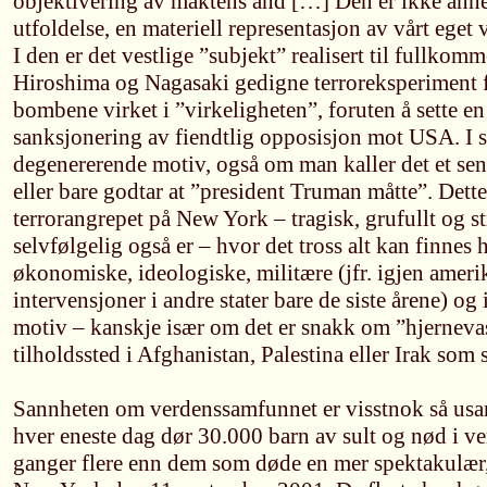
objektivering av maktens ånd […] Den er ikke anne
utfoldelse, en materiell representasjon av vårt ege
I den er det vestlige ”subjekt” realisert til fullkomm
Hiroshima og Nagasaki gedigne terroreksperiment f
bombene virket i ”virkeligheten”, foruten å sette en
sanksjonering av fiendtlig opposisjon mot USA. I s
degenererende motiv, også om man kaller det et sen
eller bare godtar at ”president Truman måtte”. Dette
terrorangrepet på New York – tragisk, grufullt og s
selvfølgelig også er – hvor det tross alt kan finnes h
økonomiske, ideologiske, militære (jfr. igjen amer
intervensjoner i andre stater bare de siste årene) o
motiv – kanskje især om det er snakk om ”hjerneva
tilholdssted i Afghanistan, Palestina eller Irak som 
Sannheten om verdenssamfunnet er visstnok så usan
hver eneste dag dør 30.000 barn av sult og nød i ve
ganger flere enn dem som døde en mer spektakulær, 