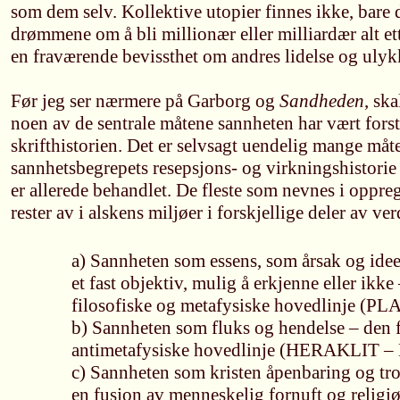
som dem selv. Kollektive utopier finnes ikke, bare 
drømmene om å bli millionær eller milliardær alt et
en fraværende bevissthet om andres lidelse og ulyk
Før jeg ser nærmere på Garborg og
Sandheden
, ska
noen av de sentrale måtene sannheten har vært forst
skrifthistorien. Det er selvsagt uendelig mange måt
sannhetsbegrepets resepsjons- og virkningshistorie
er allerede behandlet. De fleste som nevnes i oppreg
rester av i alskens miljøer i forskjellige deler av ve
a) Sannheten som essens, som årsak og idee
et fast objektiv, mulig å erkjenne eller ikke
filosofiske og metafysiske hovedlinje (P
b) Sannheten som fluks og hendelse – den f
antimetafysiske hovedlinje (HERAKLIT
c) Sannheten som kristen åpenbaring og tro
en fusjon av menneskelig fornuft og religi