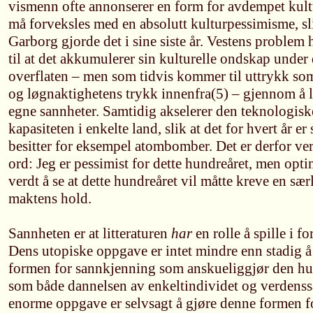
vismenn ofte annonserer en form for avdempet kul
må forveksles med en absolutt kulturpessimisme, s
Garborg gjorde det i sine siste år. Vestens problem 
til at det akkumulerer sin kulturelle ondskap unde
overflaten – men som tidvis kommer til uttrykk som
og løgnaktighetens trykk innenfra(5) – gjennom å l
egne sannheter. Samtidig akselerer den teknologi
kapasiteten i enkelte land, slik at det for hvert år er
besitter for eksempel atombomber. Det er derfor ve
ord: Jeg er pessimist for dette hundreåret, men optim
verdt å se at dette hundreåret vil måtte kreve en særl
maktens hold.
Sannheten er at litteraturen
har
en rolle å spille i f
Dens utopiske oppgave er intet mindre enn stadig å
formen for sannkjenning som anskueliggjør den hu
som både dannelsen av enkeltindividet og verdens
enorme oppgave er selvsagt å gjøre denne formen f