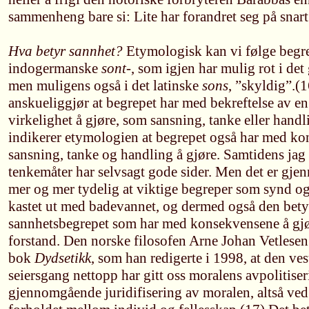
sammenheng bare si: Lite har forandret seg på snart
Hva betyr sannhet?
Etymologisk kan vi følge begrep
indogermanske
sont-
, som igjen har mulig rot i det
men muligens også i det latinske
sons
, ”skyldig”.(
anskueliggjør at begrepet har med bekreftelse av en
virkelighet å gjøre, som sansning, tanke eller hand
indikerer etymologien at begrepet også har med k
sansning, tanke og handling å gjøre. Samtidens jag 
tenkemåter har selvsagt gode sider. Men det er gjenn
mer og mer tydelig at viktige begreper som synd o
kastet ut med badevannet, og dermed også den bet
sannhetsbegrepet som har med konsekvensene å gjør
forstand. Den norske filosofen Arne Johan Vetlesen 
bok
Dydsetikk
, som han redigerte i 1998, at den ves
seiersgang nettopp har gitt oss moralens avpolitise
gjennomgående juridifisering av moralen, altså ved