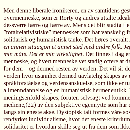
Men denne liberale ironikeren, en av samtidens gest
overmenneske, som er Rorty og andres uttalte ideal
dessverre færre og færre av. Mens det blir stadig fle
”totalrelativistiske” mennesker som har vanskelig f
solidarisk og humanistisk tanke. Det høres overalt:
en annen situasjon et annet sted med andre folk. Jeg
min måte. Det er min virkelighet
. Det finnes i dag e
menneske, og hvert menneske vet stadig oftere at de
for dem – og dermed resten av verden. Det vil si: d
verden hvor usannhet dermed uavlatelig skapes av d
språkforståelse og verdensanskuelse, som ikke er t
allmenndannelse og en humanistisk hermeneutikk. 
meningsenfold skapes, foruten selvsagt ved kommer
mediene,(22) av den subjektive egennytte som har 
langs sin eneste akse. Dystopisk talt formes våre so
rendyrket individualisme, hvor det eneste kriteriu
solidaritet er hvordan skille seg ut fra dem som ikke