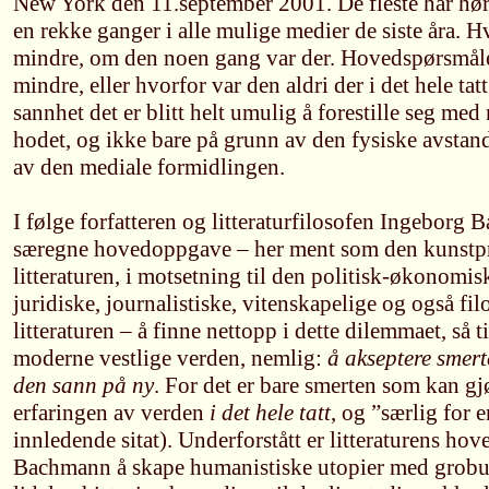
New York den 11.september 2001. De fleste har hørt
en rekke ganger i alle mulige medier de siste åra. H
mindre, om den noen gang var der. Hovedspørsmålet
mindre, eller hvorfor var den aldri der i det hele ta
sannhet det er blitt helt umulig å forestille seg m
hodet, og ikke bare på grunn av den fysiske avsta
av den mediale formidlingen.
I følge forfatteren og litteraturfilosofen Ingeborg 
særegne hovedoppgave – her ment som den kunstpr
litteraturen, i motsetning til den politisk-økonomis
juridiske, journalistiske, vitenskapelige og også fi
litteraturen – å finne nettopp i dette dilemmaet, så ti
moderne vestlige verden, nemlig:
å akseptere smer
den sann på ny
. For det er bare smerten som kan g
erfaringen av verden
i det hele tatt
, og ”særlig for e
innledende sitat). Underforstått er litteraturens ho
Bachmann å skape humanistiske utopier med grobu