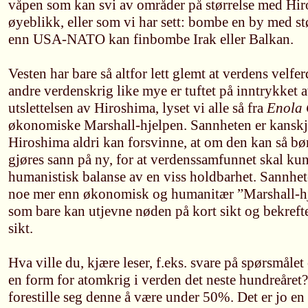
våpen som kan svi av områder på størrelse med Hiro
øyeblikk, eller som vi har sett: bombe en by med st
enn USA-NATO kan finbombe Irak eller Balkan.
Vesten har bare så altfor lett glemt at verdens velf
andre verdenskrig like mye er tuftet på inntrykket
utslettelsen av Hiroshima, lyset vi alle så fra
Enola
økonomiske Marshall-hjelpen. Sannheten er kanskje 
Hiroshima aldri kan forsvinne, at om den kan så bø
gjøres sann på ny, for at verdenssamfunnet skal k
humanistisk balanse av en viss holdbarhet. Sannhete
noe mer enn økonomisk og humanitær ”Marshall-hje
som bare kan utjevne nøden på kort sikt og bekrefte
sikt.
Hva ville du, kjære leser, f.eks. svare på spørsmåle
en form for atomkrig i verden det neste hundreåret?
forestille seg denne å være under 50%. Det er jo en 