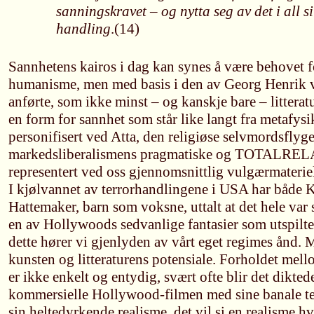
sanningskravet – og nytta seg av det i all s
handling
.(14)
Sannhetens kairos i dag kan synes å være behovet f
humanisme, men med basis i den av Georg Henrik 
anførte, som ikke minst – og kanskje bare – littera
en form for sannhet som står like langt fra metafy
personifisert ved Atta, den religiøse selvmordsflyge
markedsliberalismens pragmatiske og TOTALREL
representert ved oss gjennomsnittlig vulgærmaterie
I kjølvannet av terrorhandlingene i USA har både
Hattemaker, barn som voksne, uttalt at det hele var
en av Hollywoods sedvanlige fantasier som utspilte s
dette hører vi gjenlyden av vårt eget regimes ånd. M
kunsten og litteraturens potensiale. Forholdet mell
er ikke enkelt og entydig, svært ofte blir det dikted
kommersielle Hollywood-filmen med sine banale te
sin heltedyrkende realisme, det vil si en realisme hv