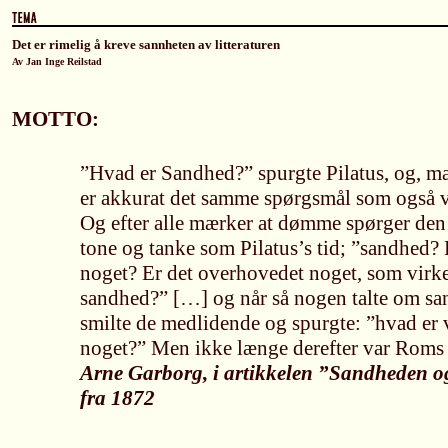
Det er rimelig å kreve sannheten av litteraturen
Av Jan Inge Reilstad
MOTTO:
”Hvad er Sandhed?” spurgte Pilatus, og, mæ
er akkurat det samme spørgsmål som også vå
Og efter alle mærker at dømme spørger den
tone og tanke som Pilatus’s tid; ”sandhed? 
noget? Er det overhovedet noget, som virke
sandhed?” […] og når så nogen talte om sa
smilte de medlidende og spurgte: ”hvad er 
noget?” Men ikke længe derefter var Roms 
Arne Garborg, i artikkelen ”Sandheden og
fra 1872