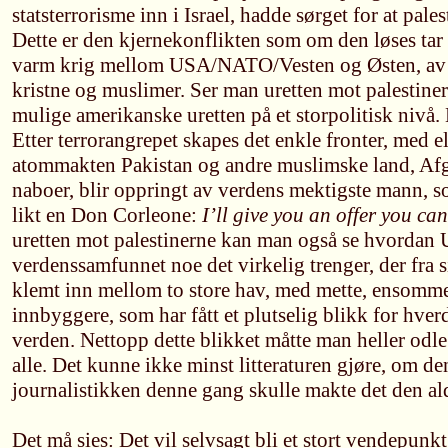
statsterrorisme inn i Israel, hadde sørget for at pales
Dette er den kjernekonflikten som om den løses tar 
varm krig mellom USA/NATO/Vesten og Østen, av 
kristne og muslimer. Ser man uretten mot palestine
mulige amerikanske uretten på et storpolitisk nivå.
Etter terrorangrepet skapes det enkle fronter, med e
atommakten Pakistan og andre muslimske land, Af
naboer, blir oppringt av verdens mektigste mann, 
likt en Don Corleone:
I’ll give you an offer you can
uretten mot palestinerne kan man også se hvordan 
verdenssamfunnet noe det virkelig trenger, der fra 
klemt inn mellom to store hav, med mette, ensomm
innbyggere, som har fått et plutselig blikk for hver
verden. Nettopp dette blikket måtte man heller odle 
alle. Det kunne ikke minst litteraturen gjøre, om de
journalistikken denne gang skulle makte det den ald
Det må sies: Det vil selvsagt bli et stort vendepunk