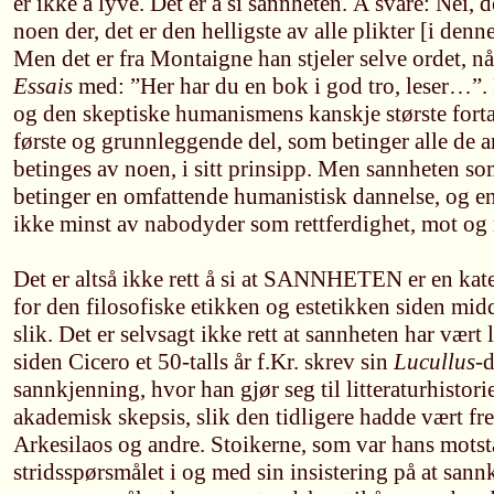
er ikke å lyve. Det er å si sannheten. Å svare: Nei, d
noen der, det er den helligste av alle plikter [i denn
Men det er fra Montaigne han stjeler selve ordet, n
Essais
med: ”Her har du en bok i god tro, leser…”.
og den skeptiske humanismens kanskje største forta
første og grunnleggende del, som betinger alle de a
betinges av noen, i sitt prinsipp. Men sannheten so
betinger en omfattende humanistisk dannelse, og en 
ikke minst av nabodyder som rettferdighet, mot og
Det er altså ikke rett å si at SANNHETEN er en kat
for den filosofiske etikken og estetikken siden midd
slik. Det er selvsagt ikke rett at sannheten har vært l
siden Cicero et 50-talls år f.Kr. skrev sin
Lucullus
-
sannkjenning, hvor han gjør seg til litteraturhistori
akademisk skepsis, slik den tidligere hadde vært fre
Arkesilaos og andre. Stoikerne, som var hans motsta
stridsspørsmålet i og med sin insistering på at san