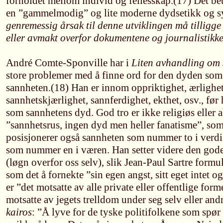
forholdet mellom individ og fellesskap.(17) Det be
en ”gammelmodig” og lite moderne dydsetikk og 
genremessig årsak til denne utviklingen må tilligge 
eller avmakt overfor dokumentene og journalistikke
André Comte-Sponville har i
Liten avhandling om 
store problemer med å finne ord for den dyden som s
sannheten.(18) Han er innom oppriktighet, ærlighet
sannhetskjærlighet, sannferdighet, ekthet, osv., før 
som sannhetens dyd. God tro er ikke religiøs eller a
”sannhetsrus, ingen dyd men heller fanatisme”, som
posisjonerer også sannheten som nummer to i verdi 
som nummer en i væren. Han setter videre den gode
(løgn overfor oss selv), slik Jean-Paul Sartre formul
som det å fornekte ”sin egen angst, sitt eget intet o
er ”det motsatte av alle private eller offentlige form
motsatte av jegets trelldom under seg selv eller and
kairos
: ”Å lyve for de tyske politifolkene som spør 