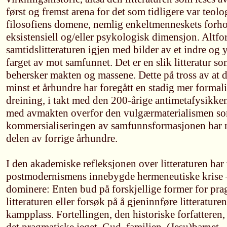
først og fremst arena for det som tidligere var teolo
filosofiens domene, nemlig enkeltmenneskets forhol
eksistensiell og/eller psykologisk dimensjon. Altfor 
samtidslitteraturen igjen med bilder av et indre og
farget av mot samfunnet. Det er en slik litteratur s
behersker makten og massene. Dette på tross av at det
minst et århundre har foregått en stadig mer formali
dreining, i takt med den 200-årige antimetafysikken 
med avmakten overfor den vulgærmaterialismen so
kommersialiseringen av samfunnsformasjonen har me
delen av forrige århundre.
I den akademiske refleksjonen over litteraturen har vi
postmodernismens innebygde hermeneutiske krise – 
dominere: Enten bud på forskjellige former for pra
litteraturen eller forsøk på å gjeninnføre litteratu
kampplass. Fortellingen, den historiske forfatteren, 