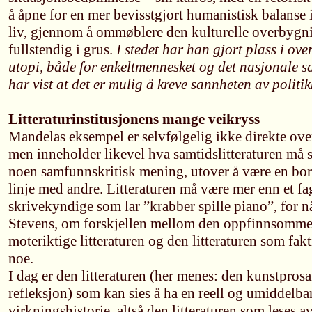
å åpne for en mer bevisstgjort humanistisk balan
liv, gjennom å ommøblere den kulturelle overbygn
fullstendig i grus.
I stedet har han gjort plass i ove
utopi, både for enkeltmennesket og det nasjonale 
har vist at det er mulig å kreve sannheten av politik
Litteraturinstitusjonens mange veikryss
Mandelas eksempel er selvfølgelig ikke direkte overf
men inneholder likevel hva samtidslitteraturen må s
noen samfunnskritisk mening, utover å være en bor
linje med andre. Litteraturen må være mer enn et fa
skrivekyndige som lar ”krabber spille piano”, for nå
Stevens, om forskjellen mellom den oppfinnsomme,
moteriktige litteraturen og den litteraturen som fa
noe.
I dag er den litteraturen (her menes: den kunstpros
refleksjon) som kan sies å ha en reell og umiddelb
virkningshistorie, altså den litteraturen som leses 