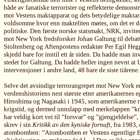
både av fanatiske terrorister og reflekterte demons
mot Vestens maktapparat og dets betydelige maktar
voldsomme hvor enn makteliten møtes, om det er den
politiske. Den første norske statsmakt, NRK, inviter
mot New York fredsforsker Johan Galtung til debatt
Stoltenberg og Aftenpostens redaktør Per Egil Heg
skjedd bare for inntil ett år siden. Da hadde man inv
stedet for Galtung. Da hadde heller ingen nevnt at 
intervensjoner i andre land, 48 bare de siste tiårene.
Selve det avsindige terrorangrepet mot New York e
verdenshistoriens nest største etter amerikanerne
Hiroshima og Nagasaki i 1945, som amerikanerne ri
krigstid, og dermed unnslapp med merkelappen ”kr
har veldig kort vei til ”forsvar” og ”gjengjeldelse”,
skrev i sin
Kritikk av den kyniske fornuft
, fra 1983,
atombomben: ”Atombomben er Vestens egentlige 