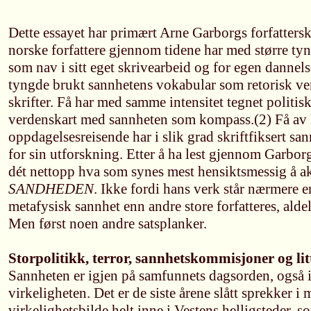
Dette essayet har primært Arne Garborgs forfatters
norske forfattere gjennom tidene har med større t
som nav i sitt eget skrivearbeid og for egen dannels
tyngde brukt sannhetens vokabular som retorisk ve
skrifter. Få har med samme intensitet tegnet politis
verdenskart med sannheten som kompass.(2) Få av l
oppdagelsesreisende har i slik grad skriftfiksert sa
for sin utforskning. Etter å ha lest gjennom Garborgs
dét nettopp hva som synes mest hensiktsmessig å akt
SANDHEDEN
. Ikke fordi hans verk står nærmere e
metafysisk sannhet enn andre store forfatteres, aldel
Men først noen andre satsplanker.
Storpolitikk, terror, sannhetskommisjoner og lit
Sannheten er igjen på samfunnets dagsorden, også i
virkeligheten. Det er de siste årene slått sprekker 
virkelighetsbilde helt inne i Vestens helligsteder