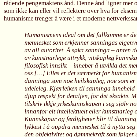
rådende pengemaktens ånd. Denne ånd ligner mer o
som ikke kan eller vil reflektere over hva for ekse
humanisme trenger å være i et moderne nettverkss
Humanismens ideal om det fullkomne er de
mennesket som erkjenner sanningas eigenv
av all autoritet. Å søka sanninga – anten de
av kunstnarlege uttrykk, vitskapleg kunnska
filosofisk innsikt – inneber å utvikla det m
oss […] Elles er det særmerkt for humanism
danninga som noe heilskapleg, noe som er e
udeleleg. Kjærleiken til sanninga inneheld 
djup respekt for detaljen, for det eksakte
tilskriv ikkje yrkeskunnskapen i seg sjølv no
innanfor eit intellektuelt eller kunstnarleg
Kunnskapar og ferdigheter blir til danning 
lykkest i å oppdra mennesket til å nytta seg 
den objektivitet og dømmekraft som følger 