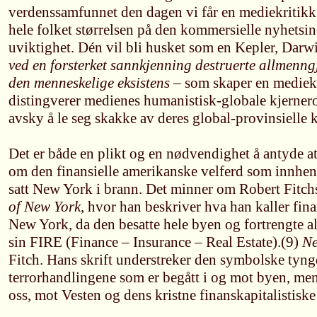
verdenssamfunnet den dagen vi får en mediekritikk 
hele folket størrelsen på den kommersielle nyhets
uviktighet. Dén vil bli husket som en Kepler, Darw
ved en forsterket sannkjenning destruerte allmenn
den menneskelige eksistens
– som skaper en mediekr
distingverer medienes humanistisk-globale kjerneroll
avsky å le seg skakke av deres global-provinsielle
Det er både en plikt og en nødvendighet å antyde a
om den finansielle amerikanske velferd som innhe
satt New York i brann. Det minner om Robert Fitc
of New York
, hvor han beskriver hva han kaller fi
New York, da den besatte hele byen og fortrengte 
sin FIRE (Finance – Insurance – Real Estate).(9)
Ne
Fitch. Hans skrift understreker den symbolske tyng
terrorhandlingene som er begått i og mot byen, me
oss, mot Vesten og dens kristne finanskapitalistiske