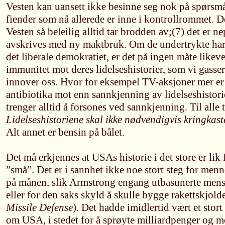
Vesten kan uansett ikke besinne seg nok på spørsmå
fiender som nå allerede er inne i kontrollrommet.
Vesten så beleilig alltid tar brodden av;(7) det er 
avskrives med ny maktbruk. Om de undertrykte har 
det liberale demokratiet, er det på ingen måte like
immunitet mot deres lidelseshistorier, som vi gasser 
innover oss. Hvor for eksempel TV-aksjoner mer er
antibiotika mot enn sannkjenning av lidelseshistori
trenger alltid å forsones ved sannkjenning. Til alle t
Lidelseshistoriene skal ikke nødvendigvis kringkas
Alt annet er bensin på bålet.
Det må erkjennes at USAs historie i det store er lik I
”små”. Det er i sannhet ikke noe stort steg for men
på månen, slik Armstrong engang utbasunerte mens 
eller for den saks skyld å skulle bygge rakettskjol
Missile Defense
). Det hadde imidlertid vært et stor
om USA, i stedet for å sprøyte milliardpenger og mot