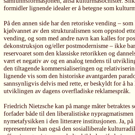
samfunnsformasjonen, altså kulturmasochister. Slik
formidler lignende idealer er å betegne som kulturm
På den annen side har den retoriske vending – som
kjølvannet av den strukturalismen som oppstod ette
vending, og som med andre navn kan kalles for pos
dekonstruksjon og/eller postmodernisme – ikke bar
reservoaret som den klassiske retorikken og dannel
vært et negativ av og en analog tendens til utvikli
den tiltagende kommersialiseringen og relativiseri
lignende vis som den historiske avantgarden parad
sannsynligvis delvis med rette, er beskyldt for å ha 
utviklingen av dagens overfladiske reklamespråk.
Friedrich Nietzsche kan på mange måter betraktes s
forfader både til den liberalistiske nypragmatismen
nymetafysikken i den litterære institusjonen. Ja, p
representerer han også den sosialliberale kulturra