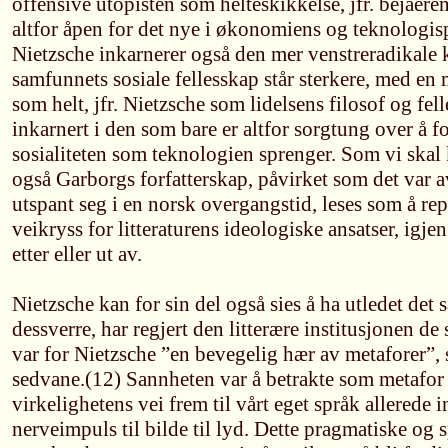
offensive utopisten som helteskikkelse, jfr. bejaere
altfor åpen for det nye i økonomiens og teknologi
Nietzsche inkarnerer også den mer venstreradikale 
samfunnets sosiale fellesskap står sterkere, med en
som helt, jfr. Nietzsche som lidelsens filosof og fell
inkarnert i den som bare er altfor sorgtung over å f
sosialiteten som teknologien sprenger. Som vi skal
også Garborgs forfatterskap, påvirket som det var a
utspant seg i en norsk overgangstid, leses som å rep
veikryss for litteraturens ideologiske ansatser, igjen
etter eller ut av.
Nietzsche kan for sin del også sies å ha utledet det
dessverre, har regjert den litterære institusjonen de
var for Nietzsche ”en bevegelig hær av metaforer”
sedvane.(12) Sannheten var å betrakte som metafor i
virkelighetens vei frem til vårt eget språk allerede 
nerveimpuls til bilde til lyd. Dette pragmatiske og 