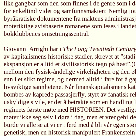
like gangbar som den som finnes i de genre som i d
for enkeltindividet og samfunnsmakten: Nemlig jou
byråkratiske dokumentene fra maktens administrasj
moteriktige avisbaserte romanene som leses i landet,
bokklubbenes omsetningssentral.
Giovanni Arrighi har i
The Long Twentieth Centur
av kapitalismens historiske stadier, skrevet at ”stadi
ekspansjon er alltid et sivilisatorisk tegn på høst”.(
mellom den fysisk-åndelige virkeligheten og den 
enn i et slikt regime, og dermed alltid i fare for å g
livsviktige sannhetene. Når finanskapitalismens ka
bombes av kaprede passasjerfly, styrt av fanatisk re
uskyldige sivile, er det å betrakte som en handling
regimets første møte med HISTORIEN. Det vestlig
møter ikke seg selv i døra i dag, men et vrengebilde
burde vi alle se at vi er i ferd med å bli vår egen stø
genetisk, men en historisk manipulert Frankenstein v