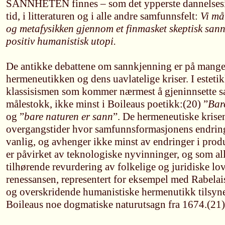
SANNHETEN finnes – som det ypperste dannelseside
tid, i litteraturen og i alle andre samfunnsfelt:
Vi må
og metafysikken gjennom et finmasket skeptisk sann
positiv humanistisk utopi.
De antikke debattene om sannkjenning er på mange 
hermeneutikken og dens uavlatelige kriser. I esteti
klassisismen som kommer nærmest å gjeninnsette s
målestokk, ikke minst i Boileaus poetikk:(20) ”
Bar
og ”
bare naturen er sann
”. De hermeneutiske krisen
overgangstider hvor samfunnsformasjonens endrings
vanlig, og avhenger ikke minst av endringer i pro
er påvirket av teknologiske nyvinninger, og som al
tilhørende revurdering av folkelige og juridiske lo
renessansen, representert for eksempel med Rabelai
og overskridende humanistiske hermenutikk tilsyne
Boileaus noe dogmatiske naturutsagn fra 1674.(21)