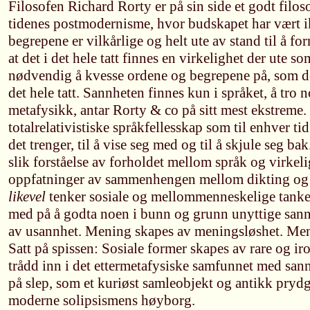
Filosofen Richard Rorty er på sin side et godt filos
tidenes postmodernisme, hvor budskapet har vært i
begrepene er vilkårlige og helt ute av stand til å f
at det i det hele tatt finnes en virkelighet der ute s
nødvendig å kvesse ordene og begrepene på, som det
det hele tatt. Sannheten finnes kun i språket, å tro 
metafysikk, antar Rorty & co på sitt mest ekstreme. V
totalrelativistiske språkfellesskap som til enhver ti
det trenger, til å vise seg med og til å skjule seg 
slik forståelse av forholdet mellom språk og virkelig
oppfatninger av sammenhengen mellom dikting og 
likevel
tenker sosiale og mellommenneskelige tanke
med på å godta noen i bunn og grunn unyttige sann
av usannhet. Mening skapes av meningsløshet. Menn
Satt på spissen: Sosiale former skapes av rare og 
trådd inn i det ettermetafysiske samfunnet med san
på slep, som et kuriøst samleobjekt og antikk pryd
moderne solipsismens høyborg.