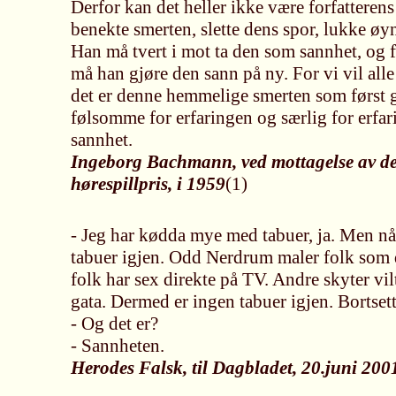
Derfor kan det heller ikke være forfatteren
benekte smerten, slette dens spor, lukke øy
Han må tvert i mot ta den som sannhet, og fo
må han gjøre den sann på ny. For vi vil alle
det er denne hemmelige smerten som først g
følsomme for erfaringen og særlig for erfar
sannhet.
Ingeborg Bachmann, ved mottagelse av de
hørespillpris, i 1959
(1)
- Jeg har kødda mye med tabuer, ja. Men nå
tabuer igjen. Odd Nerdrum maler folk som d
folk har sex direkte på TV. Andre skyter vil
gata. Dermed er ingen tabuer igjen. Bortsett 
- Og det er?
- Sannheten.
Herodes Falsk, til Dagbladet, 20.juni 200