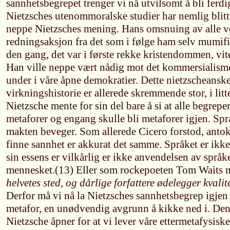
sannhetsbegrepet trenger vi nå utvilsomt å bli fer
Nietzsches utenommoralske studier har nemlig blitt
neppe Nietzsches mening. Hans omsnuing av alle ve
redningsaksjon fra det som i følge ham selv mumif
den gang, det var i første rekke kristendommen, vit
Han ville neppe vært nådig mot det kommersialisme
under i våre åpne demokratier. Dette nietzscheansk
virkningshistorie er allerede skremmende stor, i lit
Nietzsche mente for sin del bare å si at alle begrep
metaforer og engang skulle bli metaforer igjen. Språ
makten beveger. Som allerede Cicero forstod, antok 
finne sannhet er akkurat det samme. Språket er ikke
sin essens er vilkårlig er ikke anvendelsen av språke
mennesket.(13) Eller som rockepoeten Tom Waits ny
helvetes sted, og dårlige forfattere ødelegger kvalit
Derfor må vi nå la Nietzsches sannhetsbegrep igjen b
metafor, en unødvendig avgrunn å kikke ned i. Den
Nietzsche åpner for at vi lever våre ettermetafysiske