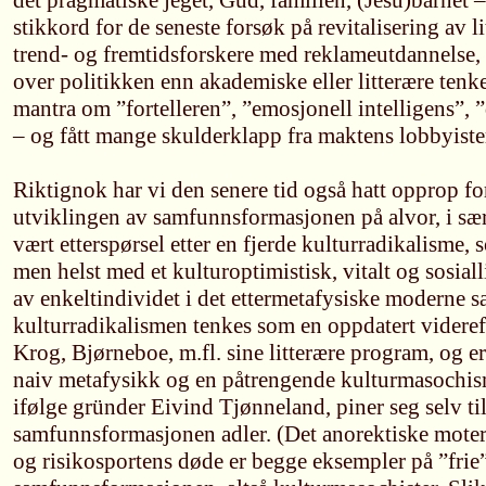
det pragmatiske jeget, Gud, familien, (Jesu)barnet –
stikkord for de seneste forsøk på revitalisering av l
trend- og fremtidsforskere med reklameutdannelse,
over politikken enn akademiske eller litterære tenker
mantra om ”fortelleren”, ”emosjonell intelligens”
– og fått mange skulderklapp fra maktens lobbyiste
Riktignok har vi den senere tid også hatt opprop for
utviklingen av samfunnsformasjonen på alvor, i sær
vært etterspørsel etter en fjerde kulturradikalisme, 
men helst med et kulturoptimistisk, vitalt og sosial
av enkeltindividet i det ettermetafysiske moderne 
kulturradikalismen tenkes som en oppdatert videref
Krog, Bjørneboe, m.fl. sine litterære program, og er
naiv metafysikk og en påtrengende kulturmasochi
ifølge gründer Eivind Tjønneland, piner seg selv ti
samfunnsformasjonen adler. (Det anorektiske mot
og risikosportens døde er begge eksempler på ”frie”