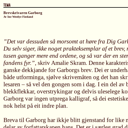
Brevskrivaren Garborg
Av Ine Westlye Fintland
”Det var dessuden så morsomt at høre fra Dig Garb
Du selv siger, ikke noget prakteksemplar af et brev
tusen ganger mere end ordene, og så var der en stem
fandens fyr.”
, skriv Amalie Skram. Denne karakteris
ganske dekkjande for Garborgs brev. Dei er under
både utforminga, sjølve skrivemåten og det han skriv
lesaren – så vel den gongen som i dag. I ein del av 
blekkflekkar, overstrykingar og delvis uleselege k
Garborg var ingen utprega kalligraf, så dei estetiske
nok helst på eit indre plan.
Breva til Garborg har ikkje blitt gjenstand for like
delar av forfattarskapen hans. Det er i særleg grad d