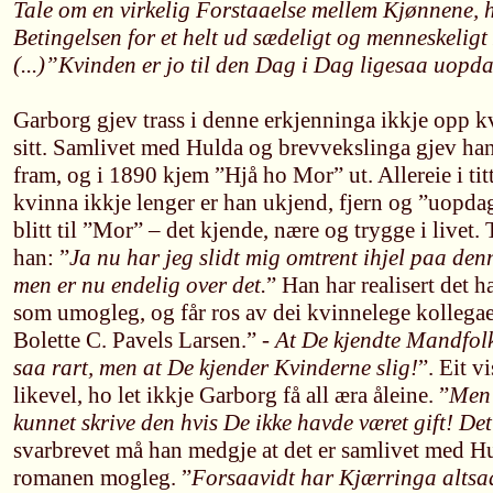
Tale om en virkelig Forstaaelse mellem Kjønnene, hv
Betingelsen for et helt ud sædeligt og menneskeli
(...)”Kvinden er jo til den Dag i Dag ligesaa uopd
Garborg gjev trass i denne erkjenninga ikkje opp 
sitt. Samlivet med Hulda og brevvekslinga gjev han 
fram, og i 1890 kjem ”Hjå ho Mor” ut. Allereie i titt
kvinna ikkje lenger er han ukjend, fjern og ”uopda
blitt til ”Mor” – det kjende, nære og trygge i livet. 
han: ”
Ja nu har jeg slidt mig omtrent ihjel paa denne
men er nu endelig over det.
” Han har realisert det h
som umogleg, og får ros av dei kvinnelege kollegae
Bolette C. Pavels Larsen.” -
At De kjendte Mandfolk
saa rart, men at De kjender Kvinderne slig!
”. Eit v
likevel, ho let ikkje Garborg få all æra åleine. ”
Men 
kunnet skrive den hvis De ikke havde været gift! Det 
svarbrevet må han medgje at det er samlivet med H
romanen mogleg. ”
Forsaavidt har Kjærringa altsaa