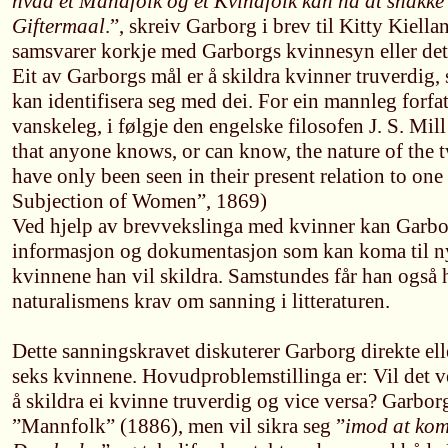
hvad et Mandfolk og et Kvindfolk kan ha at snakke 
Giftermaal
.”, skreiv Garborg i brev til Kitty Kiella
samsvarer korkje med Garborgs kvinnesyn eller det l
Eit av Garborgs mål er å skildra kvinner truverdig, 
kan identifisera seg med dei. For ein mannleg forfat
vanskeleg, i følgje den engelske filosofen J. S. Mi
that anyone knows, or can know, the nature of the t
have only been seen in their present relation to one
Subjection of Women”, 1869)
Ved hjelp av brevvekslinga med kvinner kan Garbo
informasjon og dokumentasjon som kan koma til ny
kvinnene han vil skildra. Samstundes får han også hø
naturalismens krav om sanning i litteraturen.
Dette sanningskravet diskuterer Garborg direkte ell
seks kvinnene. Hovudproblemstillinga er: Vil det 
å skildra ei kvinne truverdig og vice versa? Garborg
”Mannfolk” (1886), men vil sikra seg ”
imod at komm