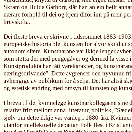
Skram og Hulda Garborg slår han an ein heilt annan
nærare forhold til dei og kjem difor inn på meir pe
brevskifta.
Dei fleste breva er skrivne i tidsrommet 1883-1903
europeiske historia blei kunsten for alvor skild ut s
autonom sfære. Kunstnarane var ikkje lenger avhen
som støtta dei med pengegåver og dermed la visse i
Kunstprodukta har fått varekarakter, og kunstnarane
næringsdrivande”. Dette avgrenser den nyvunne fr
avhengige av publikum for å selja. Det har altså skj
og estetisk endring med omsyn til kunsten og kunst
I breva til dei kvinnelege kunstnarkollegaene sine 
relativt fritt mellom anna litteratur, politikk, ”Sæ
sjølv om dette ikkje var vanleg i 1880-åra. Kvinner 
utanfor intellektuelle debattar. Folk flest i Kristian