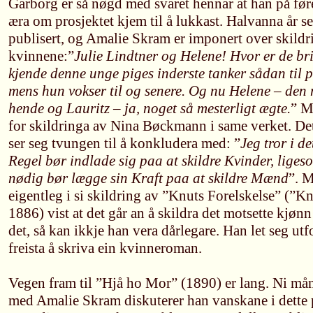
Garborg er så nøgd med svaret hennar at han på før
æra om prosjektet kjem til å lukkast. Halvanna år s
publisert, og Amalie Skram er imponert over skildr
kvinnene:”
Julie Lindtner og Helene! Hvor er de br
kjende denne unge piges inderste tanker sådan til 
mens hun vokser til og senere. Og nu Helene – den 
hende og Lauritz – ja, noget så mesterligt ægte.
” M
for skildringa av Nina Bøckmann i same verket. Det
ser seg tvungen til å konkludera med: ”
Jeg tror i d
Regel bør indlade sig paa at skildre Kvinder, lige
nødig bør lægge sin Kraft paa at skildre Mænd
”. 
eigentleg i si skildring av ”Knuts Forelskelse” (”K
1886) vist at det går an å skildra det motsette kjønn
det, så kan ikkje han vera dårlegare. Han let seg utfo
freista å skriva ein kvinneroman.
Vegen fram til ”Hjå ho Mor” (1890) er lang. Ni mån
med Amalie Skram diskuterer han vanskane i dette 