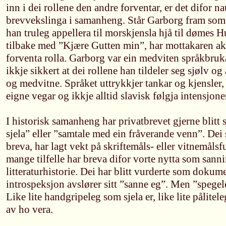
inn i dei rollene den andre forventar, er det difor n
brevvekslinga i samanheng. Står Garborg fram som h
han truleg appellera til morskjensla hjå til dømes H
tilbake med ”Kjære Gutten min”, har mottakaren ak
forventa rolla. Garborg var ein medviten språkbruka
ikkje sikkert at dei rollene han tildeler seg sjølv og 
og medvitne. Språket uttrykkjer tankar og kjensler, 
eigne vegar og ikkje alltid slavisk følgja intensjonen
I historisk samanheng har privatbrevet gjerne blitt 
sjela” eller ”samtale med ein fråverande venn”. De
breva, har lagt vekt på skriftemåls- eller vitnemåls
mange tilfelle har breva difor vorte nytta som sann
litteraturhistorie. Dei har blitt vurderte som dokum
introspeksjon avslører sitt ”sanne eg”. Men ”spegele
Like lite handgripeleg som sjela er, like lite pålitel
av ho vera.