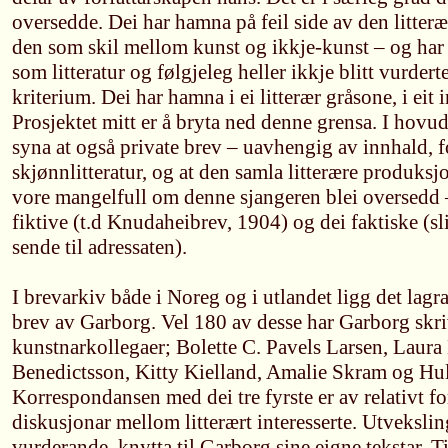
oversedde. Dei har hamna på feil side av den litter
den som skil mellom kunst og ikkje-kunst – og har s
som litteratur og følgjeleg heller ikkje blitt vurderte
kriterium. Dei har hamna i ei litterær gråsone, i ei
Prosjektet mitt er å bryta ned denne grensa. I hov
syna at også private brev – uavhengig av innhald, 
skjønnlitteratur, og at den samla litterære produksj
vore mangelfull om denne sjangeren blei oversedd –
fiktive (t.d Knudaheibrev, 1904) og dei faktiske (s
sende til adressaten).
I brevarkiv både i Noreg og i utlandet ligg det lag
brev av Garborg. Vel 180 av desse har Garborg skri
kunstnarkollegaer; Bolette C. Pavels Larsen, Laur
Benedictsson, Kitty Kielland, Amalie Skram og Hu
Korrespondansen med dei tre fyrste er av relativt fo
diskusjonar mellom litterært interesserte. Utvekslin
vurderande, knytta til Garborg sine eigne tekstar. T