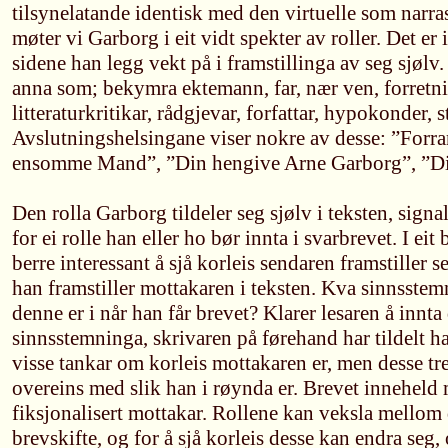
tilsynelatande identisk med den virtuelle som narra
møter vi Garborg i eit vidt spekter av roller. Det er 
sidene han legg vekt på i framstillinga av seg sjøl
anna som; bekymra ektemann, far, nær ven, forret
litteraturkritikar, rådgjevar, forfattar, hypokonder,
Avslutningshelsingane viser nokre av desse: ”Forr
ensomme Mand”, ”Din hengive Arne Garborg”, ”Di
Den rolla Garborg tildeler seg sjølv i teksten, signa
for ei rolle han eller ho bør innta i svarbrevet. I eit
berre interessant å sjå korleis sendaren framstiller 
han framstiller mottakaren i teksten. Kva sinnsstemn
denne er i når han får brevet? Klarer lesaren å innta
sinnsstemninga, skrivaren på førehand har tildelt h
visse tankar om korleis mottakaren er, men desse t
overeins med slik han i røynda er. Brevet inneheld
fiksjonalisert mottakar. Rollene kan veksla mellom d
brevskifte, og for å sjå korleis desse kan endra seg,