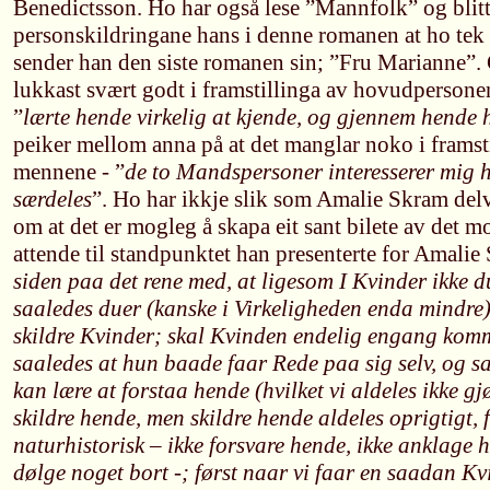
Benedictsson. Ho har også lese ”Mannfolk” og blitt
personskildringane hans i denne romanen at ho tek
sender han den siste romanen sin; ”Fru Marianne”. 
lukkast svært godt i framstillinga av hovudpersone
”
lærte hende virkelig at kjende, og gjennem hende 
peiker mellom anna på at det manglar noko i framst
mennene - ”
de to Mandspersoner interesserer mig h
særdeles
”. Ho har ikkje slik som Amalie Skram delv
om at det er mogleg å skapa eit sant bilete av det 
attende til standpunktet han presenterte for Amalie
siden paa det rene med, at ligesom I Kvinder ikke d
saaledes duer (kanske i Virkeligheden enda mindre)
skildre Kvinder; skal Kvinden endelig engang komm
saaledes at hun baade faar Rede paa sig selv, og s
kan lære at forstaa hende (hvilket vi aldeles ikke g
skildre hende, men skildre hende aldeles oprigtigt, 
naturhistorisk – ikke forsvare hende, ikke anklage h
dølge noget bort -; først naar vi faar en saadan Kvi