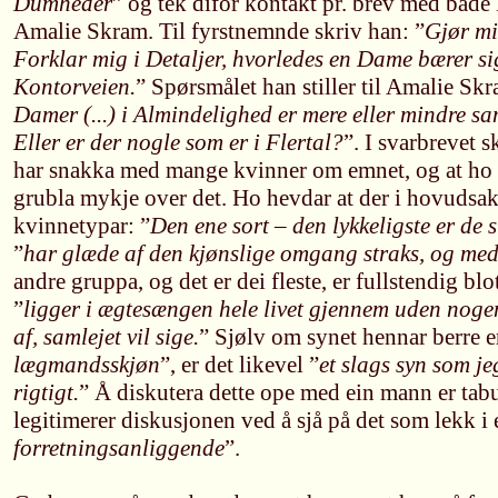
Dumheder
” og tek difor kontakt pr. brev med båd
Amalie Skram. Til fyrstnemnde skriv han: ”
Gjør mi
Forklar mig i Detaljer, hvorledes en Dame bærer si
Kontorveien.
” Spørsmålet han stiller til Amalie Skr
Damer (...) i Almindelighed er mere eller mindre 
Eller er der nogle som er i Flertal?
”. I svarbrevet 
har snakka med mange kvinner om emnet, og at ho 
grubla mykje over det. Ho hevdar at der i hovudsak 
kvinnetypar: ”
Den ene sort – den lykkeligste er de s
”
har glæde af den kjønslige omgang straks, og med 
andre gruppa, og det er dei fleste, er fullstendig blot
”
ligger i ægtesængen hele livet gjennem uden noge
af, samlejet vil sige.
” Sjølv om synet hennar berre er
lægmandsskjøn
”, er det likevel ”
et slags syn som je
rigtigt.
” Å diskutera dette ope med ein mann er ta
legitimerer diskusjonen ved å sjå på det som lekk i ei
forretningsanliggende
”.