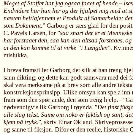
Meget af Stoffet har jeg ogsaa faaet af hende – is
Endvidere har hun her og der hjulpet mig med at s
næsten heltigjennem et Produkt af Samarbeide; det
som Dokument.
” Garborg er særs glad for den posit
C. Pavels Larsen, for ”
saa snart der er et Menneske
har forstaaet den, saa kan den altsaa forstaaes, og
at den kan komme til at virke ”i Længden
”. Kvinne
mislukka.
I breva framstiller Garborg det slik at han treng hje
sann dikting, og dette kan godt samsvara med dei f
skal vera merksame på at brev som alle andre teksta
konstruksjonsprinsipp. Ulike omsyn kan spela inn n
fram som den spørjande, den som treng hjelp.– ”Gar
nødvendigvis lik Garborg i røynda. ”
Det finst fiksj
alle slag tekst. Same om noko er faktisk og sant, de
kjem på trykk.
”, skriv Einar Økland. Skriveprosess
og sanne til fiksjon. Difor er den reelle, historiske