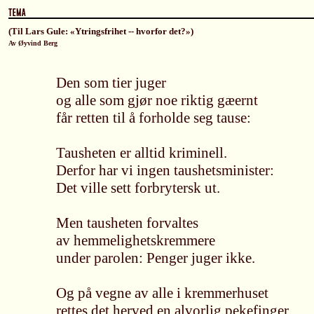
(Til Lars Gule: «Ytringsfrihet -- hvorfor det?»)
Av Øyvind Berg
Den som tier juger
og alle som gjør noe riktig gæernt
får retten til å forholde seg tause:
Tausheten er alltid kriminell.
Derfor har vi ingen taushetsminister:
Det ville sett forbrytersk ut.
Men tausheten forvaltes
av hemmelighetskremmere
under parolen: Penger juger ikke.
Og på vegne av alle i kremmerhuset
rettes det herved en alvorlig pekefinger