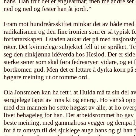
hans. Han trur det er englearmar; men me andre ser
ned og ned og fester han åt jordi.”
Fram mot hundreårsskiftet minkar det av både med 
radikalismen og den fine ironien som er så typisk fo
forfattarskapen. I staden aukar det på med nasjonsb
røter. Det kvinnelege subjektet fell ut or språket. T
seg den einkjønna idéverda hos Hesiod. Der er sid
sterke søner som skal føra fedrearven vidare, og ei fo
bortkomen gud. Men det er lettare å dyrka korn på 
høgare meining ut or tomme ord.
Ola Jonsmoen kan ha rett i at Hulda må ta sin del av
sørgjelege tapet av innsikt og energi. Ho var så opp
med den mannen ho sette høgast av alle, at ho overg
livet behageleg for han. Det arbeidsrommet ho gav h
beste meining, med gammalrosa vegger og dempa lys
for å ta omsyn til dei sjuklege auga hans og gi han f