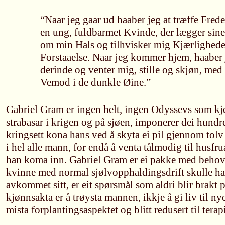
“Naar jeg gaar ud haaber jeg at træffe Frede
en ung, fuldbarmet Kvinde, der lægger sin
om min Hals og tilhvisker mig Kjærlighede
Forstaaelse. Naar jeg kommer hjem, haaber 
derinde og venter mig, stille og skjøn, me
Vemod i de dunkle Øine.”
Gabriel Gram er ingen helt, ingen Odyssevs som kj
strabasar i krigen og på sjøen, imponerer dei hundr
kringsett kona hans ved å skyta ei pil gjennom tolv
i hel alle mann, for endå å venta tålmodig til husfru
han koma inn. Gabriel Gram er ei pakke med behov.
kvinne med normal sjølvopphaldingsdrift skulle ha a
avkommet sitt, er eit spørsmål som aldri blir brakt
kjønnsakta er å trøysta mannen, ikkje å gi liv til ny
mista forplantingsaspektet og blitt redusert til terap