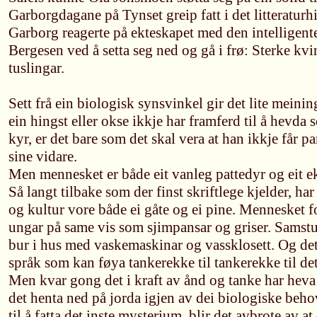
Garborgdagane på Tynset greip fatt i det litteraturh
Garborg reagerte på ekteskapet med den intelligent
Bergesen ved å setta seg ned og gå i frø: Sterke kvi
tuslingar.
Sett frå ein biologisk synsvinkel gir det lite meinin
ein hingst eller okse ikkje har framferd til å hevd
kyr, er det bare som det skal vera at han ikkje får p
sine vidare.
Men mennesket er både eit vanleg pattedyr og eit e
Så langt tilbake som der finst skriftlege kjelder, h
og kultur vore både ei gåte og ei pine. Mennesket 
ungar på same vis som sjimpansar og griser. Samst
bur i hus med vaskemaskinar og vassklosett. Og det
språk som kan føya tankerekke til tankerekke til det
Men kvar gong det i kraft av ånd og tanke har heva 
det henta ned på jorda igjen av dei biologiske behov
til å fatta det inste mysterium, blir det avbrote av a