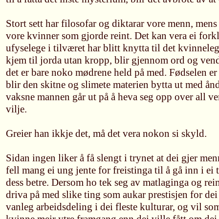
Stort sett har filosofar og diktarar vore menn, mens
vore kvinner som gjorde reint. Det kan vera ei forkla
ufyselege i tilværet har blitt knytta til det kvinnel
kjem til jorda utan kropp, blir gjennom ord og vend
det er bare noko mødrene held på med. Fødselen er
blir den skitne og slimete materien bytta ut med å
vaksne mannen går ut på å heva seg opp over all ve
vilje.
Greier han ikkje det, må det vera nokon si skyld.
Sidan ingen liker å få slengt i trynet at dei gjer men
fell mang ei ung jente for freistinga til å gå inn i ei
dess betre. Dersom ho tek seg av matlaginga og re
driva på med slike ting som aukar prestisjen for dei
vanleg arbeidsdeling i dei fleste kulturar, og vil s