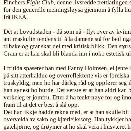
Finchers
Fight Club
, denne livsredde trettiåringe
for den generelle meiningsløysa gjennom å fylla h
frå IKEA.
Det at hovudstaden - då som nå - flyt over av kvinne
antimaskulin tendens til å la damene stå for beiling
tilbake og granskar dei med kritisk blikk. Den stør
Gram er at han skal bli blanda inn i noko estetisk u
I fritida spaserer han med Fanny Holmsen, ei jente 
på sitt atterhaldne og overreflekterte vis er forelsk
truskyldig, men ho har dårleg råd og oppfører seg i
han synest ho burde. Det verste er at han aldri kan b
verkeleg er jomfru. Etter å ha tenkt nøye for og i
fram til at det er best å slå opp.
Det han ikkje hadde rekna med, er at han skulle bli s
overvelda av sakn og kjærleikssorg. Han tykkjer ha
gatehjørne, og drøymer at ho skal vera i husværet 