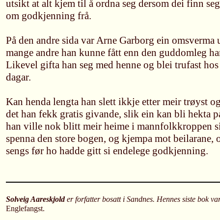
utsikt at alt kjem til å ordna seg dersom dei finn s
om godkjenning frå.
På den andre sida var Arne Garborg ein omsverma un
mange andre han kunne fått enn den guddomleg han
Likevel gifta han seg med henne og blei trufast ho
dagar.
Kan henda lengta han slett ikkje etter meir trøyst 
det han fekk gratis givande, slik ein kan bli hekta 
han ville nok blitt meir heime i mannfolkkroppen 
spenna den store bogen, og kjempa mot beilarane, og 
sengs før ho hadde gitt si endelege godkjenning.
Solveig Aareskjold
er forfatter bosatt i Sandnes. Hennes siste bok v
Englefangst.