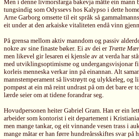
Men i denne livmorsfarga bakevja måtte ein mann bl
tungsindig som Odyssevs hos Kalypso i dette home
Arne Garborg omsette til eit språk så gammalmannsl
eit under at den arkaiske vitaliteten endå vinn gje
På grensa mellom aktiv manndom og passiv alderdo
nokre av sine finaste bøker. Ei av dei er
Trætte Mæ
men likevel gir lesaren ei kjensle av at verda har stå
med utviklingsoptimisme og undergangsvisjonar fin
korleis menneska verkar inn på einannan. Alt saman
mannstemperament så livstrøytt og ulykkeleg, og lik
pompøst at ein må reint undrast på om det bare er t
lærde seier om at tidene forandrar seg.
Hovudpersonen heiter Gabriel Gram. Han er ein let
arbeider som kontorist i eit departement i Kristiania
men mange tankar, og eit vinnande vesen trass i au
mange måtar er han førre hundreårsskiftes svar på