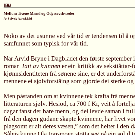
Mellom Trætte Mænd og Odyssevskvædet
Av Solveig Aareskjold
Noko av det usunne ved vår tid er tendensen til å o
samfunnet som typisk for vår tid.
Når Arvid Bryne i Dagbladet den første september i
roman
Tatt av kvinnen
er ein kritikk av sekstiåttar-
kjønnsidentiteten frå sønene sine, er det underforstå
mennene ei sjølvforståing som gjorde dei sterke og
Men påstanden om at kvinnene tek krafta frå menn
litteraturen sjølv. Hesiod, ca 700 f Kr, veit å fortelj
dagar fanst der bare menn, og dei levde saman i 
frå den dagen gudane skapte kvinnene, har livet vor
plagsomt er alt deres væsen,” som det heiter i den 
Såleis kunne Ola Jonsmoen støtta seg på ein solid t