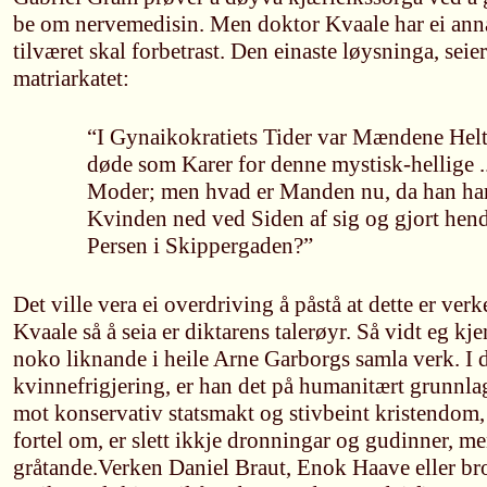
be om nervemedisin. Men doktor Kvaale har ei anna
tilværet skal forbetrast. Den einaste løysninga, seie
matriarkatet:
“I Gynaikokratiets Tider var Mændene Hel
døde som Karer for denne mystisk-hellige ..
Moder; men hvad er Manden nu, da han har
Kvinden ned ved Siden af sig og gjort hen
Persen i Skippergaden?”
Det ville vera ei overdriving å påstå at dette er ver
Kvaale så å seia er diktarens talerøyr. Så vidt eg kjen
noko liknande i heile Arne Garborgs samla verk. I d
kvinnefrigjering, er han det på humanitært grunnla
mot konservativ statsmakt og stivbeint kristendom
fortel om, er slett ikkje dronningar og gudinner, men
gråtande.Verken Daniel Braut, Enok Haave eller brod