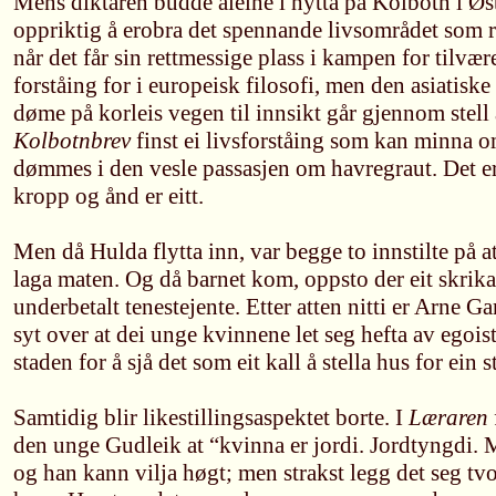
Mens diktaren budde aleine i hytta på Kolbotn i Øs
oppriktig å erobra det spennande livsområdet som 
når det får sin rettmessige plass i kampen for tilværet
forståing for i europeisk filosofi, men den asiatisk
døme på korleis vegen til innsikt går gjennom stell
Kolbotnbrev
finst ei livsforståing som kan minna o
dømmes i den vesle passasjen om havregraut. Det er 
kropp og ånd er eitt.
Men då Hulda flytta inn, var begge to innstilte på a
laga maten. Og då barnet kom, oppsto der eit skrik
underbetalt tenestejente. Etter atten nitti er Arne Ga
syt over at dei unge kvinnene let seg hefta av egois
staden for å sjå det som eit kall å stella hus for ein s
Samtidig blir likestillingsaspektet borte. I
Læraren
den unge Gudleik at “kvinna er jordi. Jordtyngdi.
og han kann vilja høgt; men strakst legg det seg t