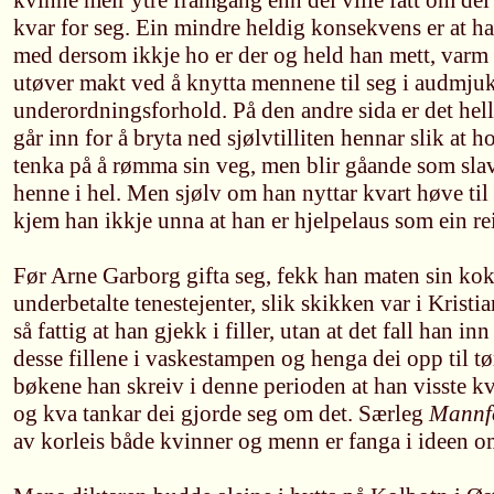
kvinne meir ytre framgang enn dei ville fått om dei
kvar for seg. Ein mindre heldig konsekvens er at han 
med dersom ikkje ho er der og held han mett, varm
utøver makt ved å knytta mennene til seg i audmju
underordningsforhold. På den andre sida er det hell
går inn for å bryta ned sjølvtilliten hennar slik at 
tenka på å rømma sin veg, men blir gåande som slave
henne i hel. Men sjølv om han nyttar kvart høve til 
kjem han ikkje unna at han er hjelpelaus som ein r
Før Arne Garborg gifta seg, fekk han maten sin kokt
underbetalte tenestejenter, slik skikken var i Krist
så fattig at han gjekk i filler, utan at det fall han in
desse fillene i vaskestampen og henga dei opp til tø
bøkene han skreiv i denne perioden at han visste k
og kva tankar dei gjorde seg om det. Særleg
Mannf
av korleis både kvinner og menn er fanga i ideen o