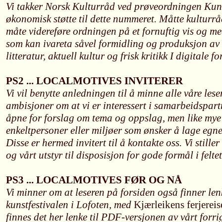
Vi takker Norsk Kulturråd ved prøveordningen Kuns
økonomisk støtte til dette nummeret. Måtte kulturrå
måte videreføre ordningen på et fornuftig vis og me
som kan ivareta såvel formidling og produksjon av 
litteratur, aktuell kultur og frisk kritikk I digitale fo
PS2 ... LOCALMOTIVES INVITERER
Vi vil benytte anledningen til å minne alle våre les
ambisjoner om at vi er interessert i samarbeidspartn
åpne for forslag om tema og oppslag, men like mye 
enkeltpersoner eller miljøer som ønsker å lage eg
Disse er hermed invitert til å kontakte oss. Vi still
og vårt utstyr til disposisjon for gode formål i felt
PS3 ... LOCALMOTIVES FØR OG NÅ
Vi minner om at leseren på forsiden også finner lenk
kunstfestivalen i Lofoten, med
Kjærleikens ferjereis
finnes det her lenke til PDF-versjonen av vårt for