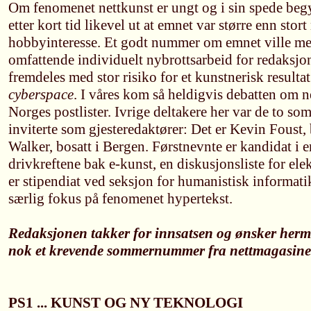
Om fenomenet nettkunst er ungt og i sin spede beg
etter kort tid likevel ut at emnet var større enn stort
hobbyinteresse. Et godt nummer om emnet ville med
omfattende individuelt nybrottsarbeid for redaksj
fremdeles med stor risiko for et kunstnerisk resulta
cyberspace
. I våres kom så heldigvis debatten om n
Norges postlister. Ivrige deltakere her var de to so
inviterte som gjesteredaktører: Det er Kevin Foust, b
Walker, bosatt i Bergen. Førstnevnte er kandidat i 
drivkreftene bak e-kunst, en diskusjonsliste for ele
er stipendiat ved seksjon for humanistisk informat
særlig fokus på fenomenet hypertekst.
Redaksjonen takker for innsatsen og ønsker herm
nok et krevende sommernummer fra nettmagas
PS1 ... KUNST OG NY TEKNOLOGI