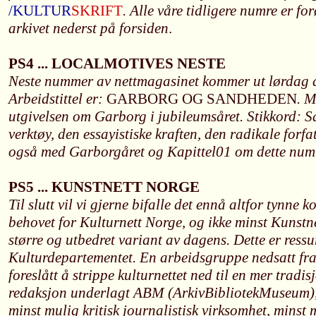
/KULTUR
SKRIFT
. Alle våre tidligere numre er for
arkivet nederst på forsiden
.
PS4 ... LOCALMOTIVES NESTE
Neste nummer av nettmagasinet kommer ut lørdag 
Arbeidstittel er:
GARBORG OG SANDHEDEN
. M
utgivelsen om Garborg i jubileumsåret. Stikkord: S
verktøy, den essayistiske kraften, den radikale forf
også med Garborgåret og Kapittel01 om dette num
PS5 ... KUNSTNETT NORGE
Til slutt vil vi gjerne bifalle det ennå altfor tynne k
behovet for Kulturnett Norge, og ikke minst Kunstne
større og utbedret variant av dagens. Dette er ress
Kulturdepartementet. En arbeidsgruppe nedsatt fra
foreslått å strippe kulturnettet ned til en mer tradi
redaksjon underlagt ABM (ArkivBibliotekMuseum), 
minst mulig kritisk journalistisk virksomhet, minst