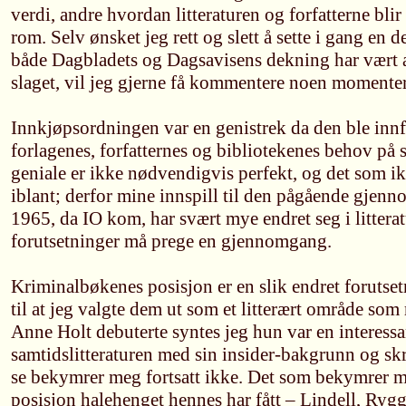
verdi, andre hvordan litteraturen og forfatterne blir 
rom. Selv ønsket jeg rett og slett å sette i gang en
både Dagbladets og Dagsavisens dekning har vært a
slaget, vil jeg gjerne få kommentere noen momenter
Innkjøpsordningen var en genistrek da den ble innfør
forlagenes, forfatternes og bibliotekenes behov på
geniale er ikke nødvendigvis perfekt, og det som ik
iblant; derfor mine innspill til den pågående gjen
1965, da IO kom, har svært mye endret seg i litter
forutsetninger må prege en gjennomgang.
Kriminalbøkenes posisjon er en slik endret forutset
til at jeg valgte dem ut som et litterært område so
Anne Holt debuterte syntes jeg hun var en interessan
samtidslitteraturen med sin insider-bakgrunn og sk
se bekymrer meg fortsatt ikke. Det som bekymrer m
posisjon halehenget hennes har fått – Lindell, Rygg