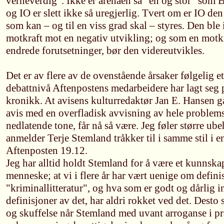
verneverdig". Ikke er arenaen så "en og stor" som Br
og IO er slett ikke så uregjerlig. Tvert om er IO de
som kan – og til en viss grad skal – styres. Den ble 
motkraft mot en negativ utvikling; og som en motkr
endrede forutsetninger, bør den videreutvikles.
Det er av flere av de ovenstående årsaker følgelig e
debattnivå Aftenpostens medarbeidere har lagt seg p
kronikk. At avisens kulturredaktør Jan E. Hansen g
avis med en overfladisk avvisning av hele problemst
nedlatende tone, får nå så være. Jeg føler større ub
anmelder Terje Stemland tråkker til i samme stil i 
Aftenposten 19.12.
Jeg har alltid holdt Stemland for å være et kunnska
menneske; at vi i flere år har vært uenige om defin
"kriminallitteratur", og hva som er godt og dårlig i
definisjoner av det, har aldri rokket ved det. Desto
og skuffelse når Stemland med uvant arroganse i 