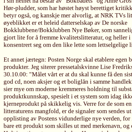
i sin helhet nå består av "Bokbadets" og Anne Gros
Hør-pludder, som har høstet høyst berettiget kritikk
betyr også, og kanskje mer alvorlig, at NRK TVs lit
øyeblikket er et heleid datterselskap av De norske
Bokklubbene/Bokklubben Nye Bøker, som sannelig d
gjort lite for å fremme kvalitetslitteratur, og heller i
konsentrert seg om den like lette som lettselgelige l
Et annet jærtegn: Posten Norge skal etablere egen 
produkter. Jeg siterer pressetalskvinne Lise Fredri
30.10.00: "Målet vårt er at du skal kunne få den sis
god cd, noen aksjer og et boliglån i samme handle
sier mye om moderne kremmeres holdning til subs
produktkunnskap, spesielt i et system som idag ikke
kjerneprodukt på skikkelig vis. Verre for de som en
litteraturens mangfold, er de signaler som sendes 
opplisting av Postens vidunderlige nye verden, for i
bare ett produkt som skilles ut med merkenavn, og