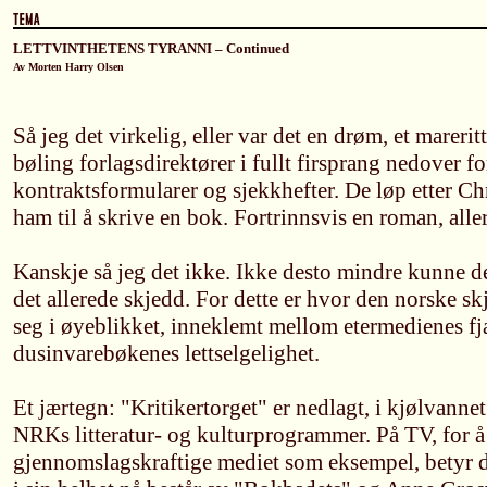
LETTVINTHETENS TYRANNI – Continued
Av Morten Harry Olsen
Så jeg det virkelig, eller var det en drøm, et mareri
bøling forlagsdirektører i fullt firsprang nedover f
kontraktsformularer og sjekkhefter. De løp etter Chr
ham til å skrive en bok. Fortrinnsvis en roman, alle
Kanskje så jeg det ikke. Ikke desto mindre kunne d
det allerede skjedd. For dette er hvor den norske sk
seg i øyeblikket, inneklemt mellom etermedienes fj
dusinvarebøkenes lettselgelighet.
Et jærtegn: "Kritikertorget" er nedlagt, i kjølvanne
NRKs litteratur- og kulturprogrammer. På TV, for å
gjennomslagskraftige mediet som eksempel, betyr de