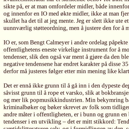
sikte på, er at man omfordeler midler, både innen
og innenfor en IO med økte midler, ikke at man fjer
skullet ha det til at jeg mente. Jeg er slett ikke ute et
uunnværlig støtteordning, men å justere den for å
IO er, som Bengt Calmeyer i andre ordelag påpekte 
offentlighetens eneste virkelige instrument for å m
tendenser, slik den også var ment å gjøre da den ble 
negative tendensene har endret karakter på disse 35 å
derfor må justeres følger etter min mening like klart
Det er ennå ikke grunn til å gå inn i den dypeste de
såvisst grunn til å rope et varsko, slik at bokbransje
og mer lik popmusikkindustrien. Min bekymring bå
kriminalbøker og bøker skrevet av folk som tidlige
andre måter i offentligheten, er i bunn og grunn e
tendenser i en utvikling – det er mitt stikkord: Tend
samtidslitteraturen selv, og i formidlingen av den, 