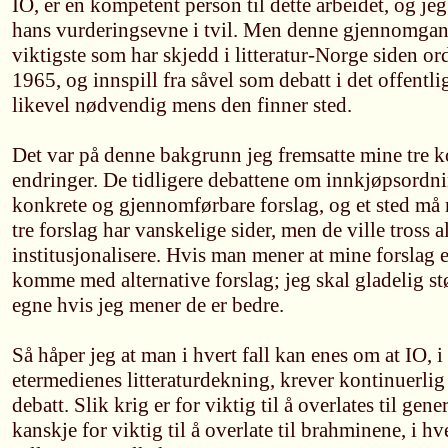
IO, er en kompetent person til dette arbeidet, og je
hans vurderingsevne i tvil. Men denne gjennomgan
viktigste som har skjedd i litteratur-Norge siden or
1965, og innspill fra såvel som debatt i det offentl
likevel nødvendig mens den finner sted.
Det var på denne bakgrunn jeg fremsatte mine tre ko
endringer. De tidligere debattene om innkjøpsordni
konkrete og gjennomførbare forslag, og et sted må
tre forslag har vanskelige sider, men de ville tross 
institusjonalisere. Hvis man mener at mine forslag e
komme med alternative forslag; jeg skal gladelig s
egne hvis jeg mener de er bedre.
Så håper jeg at man i hvert fall kan enes om at IO, 
etermedienes litteraturdekning, krever kontinuerl
debatt. Slik krig er for viktig til å overlates til gene
kanskje for viktig til å overlate til brahminene, i hve