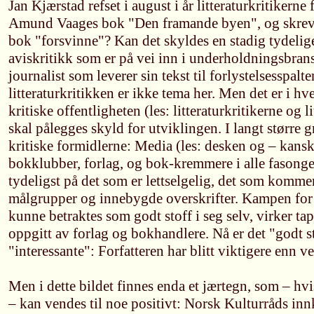
Jan Kjærstad refset i august i år litteraturkritikerne 
Amund Vaages bok "Den framande byen", og skrev:
bok "forsvinne"? Kan det skyldes en stadig tydelige
aviskritikk som er på vei inn i underholdningsbran
journalist som leverer sin tekst til forlystelsesspalt
litteraturkritikken er ikke tema her. Men det er i hve
kritiske offentligheten (les: litteraturkritikerne og
skal pålegges skyld for utviklingen. I langt større 
kritiske formidlerne: Media (les: desken og – kanskj
bokklubber, forlag, og bok-kremmere i alle fasonger
tydeligst på det som er lettselgelig, det som komm
målgrupper og innebygde overskrifter. Kampen for a
kunne betraktes som godt stoff i seg selv, virker tap
oppgitt av forlag og bokhandlere. Nå er det "godt s
"interessante": Forfatteren har blitt viktigere enn ve
Men i dette bildet finnes enda et jærtegn, som – hvi
– kan vendes til noe positivt: Norsk Kulturråds in