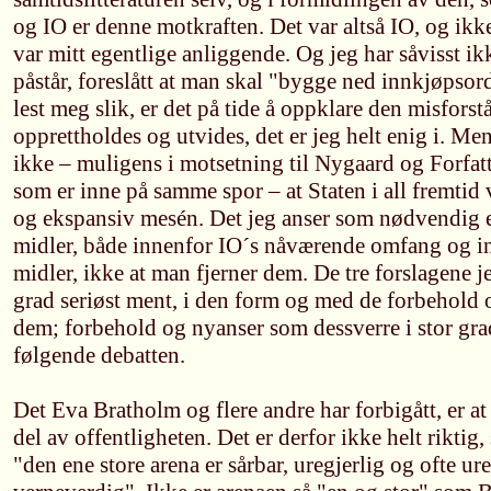
og IO er denne motkraften. Det var altså IO, og ikk
var mitt egentlige anliggende. Og jeg har såvisst 
påstår, foreslått at man skal "bygge ned innkjøpso
lest meg slik, er det på tide å oppklare den misfors
opprettholdes og utvides, det er jeg helt enig i. Men
ikke – muligens i motsetning til Nygaard og Forfa
som er inne på samme spor – at Staten i all fremtid v
og ekspansiv mesén. Det jeg anser som nødvendig 
midler, både innenfor IO´s nåværende omfang og i
midler, ikke at man fjerner dem. De tre forslagene j
grad seriøst ment, i den form og med de forbehold 
dem; forbehold og nyanser som dessverre i stor grad 
følgende debatten.
Det Eva Bratholm og flere andre har forbigått, er at
del av offentligheten. Det er derfor ikke helt riktig
"den ene store arena er sårbar, uregjerlig og ofte ur