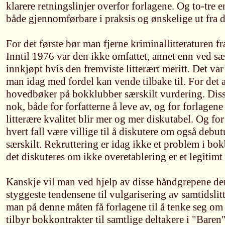
klarere retningslinjer overfor forlagene. Og to-tre 
både gjennomførbare i praksis og ønskelige ut fra d
For det første bør man fjerne kriminallitteraturen 
Inntil 1976 var den ikke omfattet, annet enn ved sæ
innkjøpt hvis den fremviste litterært meritt. Det v
man idag med fordel kan vende tilbake til. For det
hovedbøker på bokklubber særskilt vurdering. Diss
nok, både for forfatterne å leve av, og for forlagene
litterære kvalitet blir mer og mer diskutabel. Og for
hvert fall være villige til å diskutere om også debut
særskilt. Rekruttering er idag ikke et problem i bo
det diskuteres om ikke overetablering er et legitimt
Kanskje vil man ved hjelp av disse håndgrepene d
styggeste tendensene til vulgarisering av samtidslit
man på denne måten få forlagene til å tenke seg om 
tilbyr bokkontrakter til samtlige deltakere i "Bare