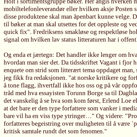
Holt i sortimentsgruppe bøker. Her angis hverken mu
mobiltelefonleverandør eller hvilken aksje Posten sk
disse produktene skal man åpenbart kunne velge. D
til bøker at man skal utsettes for det oppleste og ve
quick fix". Fredriksens smakløse og respektløse h
signal om hvilken lav status litteraturen har i offen
Og enda et jærtegn: Det handler ikke lenger om hv
hvordan man sier det. Da tidsskriftet Vagant i fjor hø
enquete om strid som litterært tema oppdaget man, 
jeg fikk fra redaksjonen. "at norske kritikere og forfa
å tone flagg, ihvertfall ikke hos oss og på vår oppfo
tråd med hva essayisten Torunn Borge sa til Dagblad
det vanskelig å se hva som kom først, Erlend Loe ell
at det bare er den type forfattere som vanker i medi
bare vil ha en viss type ytringer…" Og videre: "Pro
forfatteres begeistring over muligheten til å være `
kritisk samtale rundt det som fenomen."