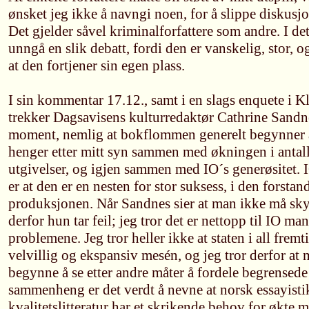
ønsket jeg ikke å navngi noen, for å slippe diskusjo
Det gjelder såvel kriminalforfattere som andre. I det 
unngå en slik debatt, fordi den er vanskelig, stor, og
at den fortjener sin egen plass.
I sin kommentar 17.12., samt i en slags enquete i 
trekker Dagsavisens kulturredaktør Cathrine Sandne
moment, nemlig at bokflommen generelt begynner å b
henger etter mitt syn sammen med økningen i antal
utgivelser, og igjen sammen med IO´s generøsitet.
er at den er en nesten for stor suksess, i den forsta
produksjonen. Når Sandnes sier at man ikke må sky
derfor hun tar feil; jeg tror det er nettopp til IO ma
problemene. Jeg tror heller ikke at staten i all fremt
velvillig og ekspansiv mesén, og jeg tror derfor at
begynne å se etter andre måter å fordele begrensede 
sammenheng er det verdt å nevne at norsk essayisti
kvalitetslitteratur har et skrikende behov for økte mi