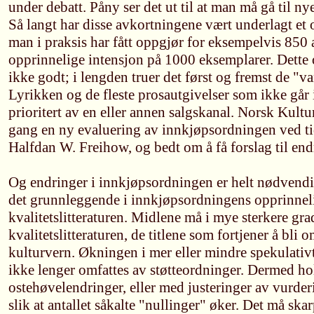
under debatt. Påny ser det ut til at man må gå til ny
Så langt har disse avkortningene vært underlagt et o
man i praksis har fått oppgjør for eksempelvis 85
opprinnelige intensjon på 1000 eksemplarer. Dette 
ikke godt; i lengden truer det først og fremst de "
Lyrikken og de fleste prosautgivelser som ikke går 
prioritert av en eller annen salgskanal. Norsk Kultur
gang en ny evaluering av innkjøpsordningen ved tid
Halfdan W. Freihow, og bedt om å få forslag til end
Og endringer i innkjøpsordningen er helt nødvendig
det grunnleggende i innkjøpsordningens opprinnel
kvalitetslitteraturen. Midlene må i mye sterkere gra
kvalitetslitteraturen, de titlene som fortjener å bli o
kulturvern. Økningen i mer eller mindre spekulativ
ikke lenger omfattes av støtteordninger. Dermed ho
ostehøvelendringer, eller med justeringer av vurd
slik at antallet såkalte "nullinger" øker. Det må skar