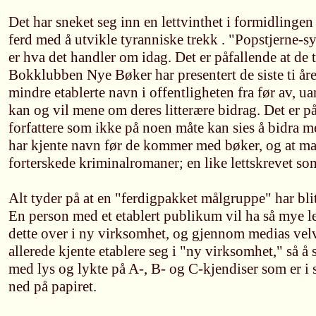
Det har sneket seg inn en lettvinthet i formidlingen a
ferd med å utvikle tyranniske trekk . "Popstjerne-s
er hva det handler om idag. Det er påfallende at de 
Bokklubben Nye Bøker har presentert de siste ti åre
mindre etablerte navn i offentligheten fra før av, ua
kan og vil mene om deres litterære bidrag. Det er påf
forfattere som ikke på noen måte kan sies å bidra med
har kjente navn før de kommer med bøker, og at
forterskede kriminalromaner; en like lettskrevet som
Alt tyder på at en "ferdigpakket målgruppe" har blitt
En person med et etablert publikum vil ha så mye le
dette over i ny virksomhet, og gjennom medias velv
allerede kjente etablere seg i "ny virksomhet," så å 
med lys og lykte på A-, B- og C-kjendiser som er i s
ned på papiret.