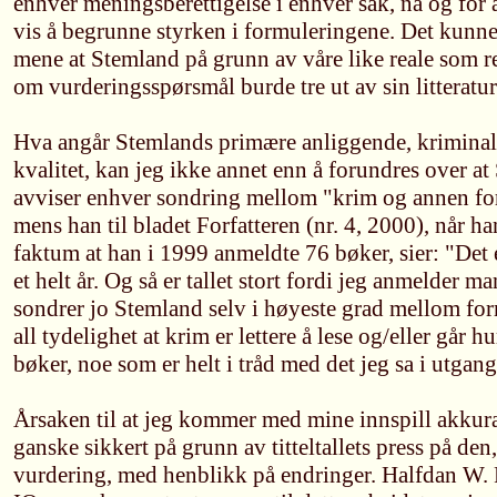
enhver meningsberettigelse i enhver sak, nå og for a
vis å begrunne styrken i formuleringene. Det kunne
mene at Stemland på grunn av våre like reale som r
om vurderingsspørsmål burde tre ut av sin litteratur
Hva angår Stemlands primære anliggende, kriminalli
kvalitet, kan jeg ikke annet enn å forundres over at
avviser enhver sondring mellom "krim og annen form
mens han til bladet Forfatteren (nr. 4, 2000), når han
faktum at han i 1999 anmeldte 76 bøker, sier: "Det
et helt år. Og så er tallet stort fordi jeg anmelder 
sondrer jo Stemland selv i høyeste grad mellom fo
all tydelighet at krim er lettere å lese og/eller går h
bøker, noe som er helt i tråd med det jeg sa i utgan
Årsaken til at jeg kommer med mine innspill akkurat
ganske sikkert på grunn av titteltallets press på den, 
vurdering, med henblikk på endringer. Halfdan W. 