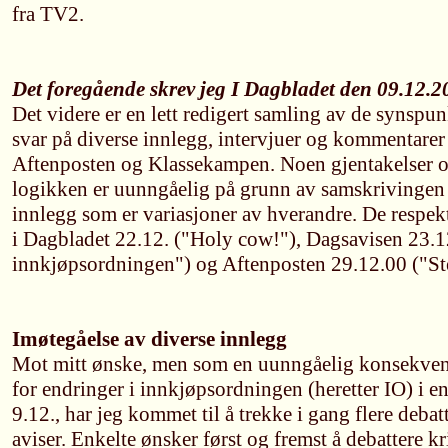
fra TV2.
Det foregående skrev jeg I Dagbladet den 09.12.20
Det videre er en lett redigert samling av de synspun
svar på diverse innlegg, intervjuer og kommentarer
Aftenposten og Klassekampen. Noen gjentakelser o
logikken er uunngåelig på grunn av samskrivingen a
innlegg som er variasjoner av hverandre. De respek
i Dagbladet 22.12. ("Holy cow!"), Dagsavisen 23.1
innkjøpsordningen") og Aftenposten 29.12.00 ("St
Imøtegåelse av diverse innlegg
Mot mitt ønske, men som en uunngåelig konsekven
for endringer i innkjøpsordningen (heretter IO) i e
9.12., har jeg kommet til å trekke i gang flere debat
aviser. Enkelte ønsker først og fremst å debattere k