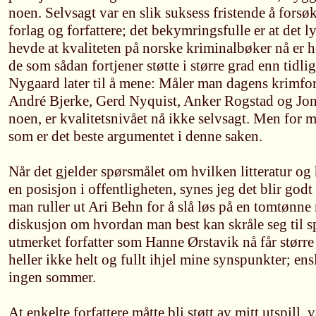
noen. Selvsagt var en slik suksess fristende å forsø
forlag og forfattere; det bekymringsfulle er at det 
hevde at kvaliteten på norske kriminalbøker nå er h
de som sådan fortjener støtte i større grad enn tidli
Nygaard later til å mene: Måler man dagens krimforf
André Bjerke, Gerd Nyquist, Anker Rogstad og Jon
noen, er kvalitetsnivået nå ikke selvsagt. Men for meg
som er det beste argumentet i denne saken.
Når det gjelder spørsmålet om hvilken litteratur og 
en posisjon i offentligheten, synes jeg det blir godt 
man ruller ut Ari Behn for å slå løs på en tomtønne
diskusjon om hvordan man best kan skråle seg til sp
utmerket forfatter som Hanne Ørstavik nå får størr
heller ikke helt og fullt ihjel mine synspunkter; ensl
ingen sommer.
At enkelte forfattere måtte bli støtt av mitt utspill,