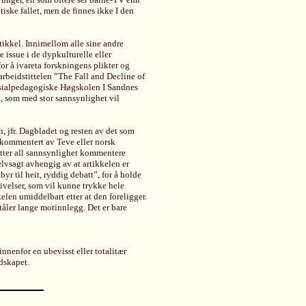
iske fallet, men de finnes ikke I den
tikkel. Innimellom alle sine andre
e issue i de dypkulturelle eller
or å ivareta forskningens plikter og
arbeidstittelen ”The Fall and Decline of
Sosialpedagogiske Høgskolen I Sandnes
t, som med stor sannsynlighet vil
n, jfr. Dagbladet og resten av det som
 kommentert av Teve eller norsk
tter all sannsynlighet kommentere
lvsagt avhengig av at artikkelen er
r til heit, ryddig debatt”, for å holde
givelser, som vil kunne trykke hele
elen umiddelbart etter at den foreligger.
tåler lange motinnlegg. Det er bare
nenfor en ubevisst eller totalitær
dskapet.