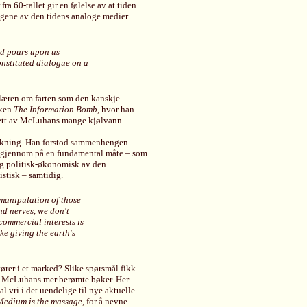
 60-tallet gir en følelse av at tiden
ningene av den tidens analoge medier
nd pours upon us
onstituted dialogue on a
– læren om farten som den kanskje
oken
The Information Bomb
, hvor han
 ett av McLuhans mange kjølvann.
tenkning. Han forstod sammenhengen
e gjennom på en fundamental måte – som
 og politisk-økonomisk av den
stisk – samtidig.
 manipulation of those
nd nerves, we don't
commercial interests is
ke giving the earth's
ører i et marked? Slike spørsmål fikk
av McLuhans mer berømte bøker. Her
 vri i det uendelige til nye aktuelle
 Medium is the massage
, for å nevne