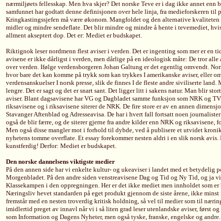
nærmiljøets fellesskap. Men hva skjer? Det norske Teve er i dag ikke annet enn 
samfunnet har godtatt denne definisjonen over hele linja, fra medieforskeren til 
Kringkastingssjefen må være økonom. Mangfoldet og den alternative kvaliteten
midler og mindre sendeflate. Det blir mindre og mindre å hente i tevemediet, hvi
allment akseptert dop. Det er: Mediet er budskapet.
Riktignok leser nordmenn flest aviser i verden. Det er ingenting som mer er en tid
avisene er ikke dårligst i verden, men dårlige på en ideologisk måte: De tror alle 
over verden. Ifølge verdensborgeren Johan Galtung er det egentlig omvendt. Nor
hvor bare det kan komme på trykk som kan trykkes I amerikanske aviser, eller om
verdensanskuelser I norsk presse, slik de finnes I de fleste andre siviliserte land.
lengre. Det er sagt og det er snart sant. Det ligger litt i sakens natur. Man blir sto
aviser. Blant dagsavisene har VG og Dagbladet samme funksjon som NRK og TV2
riksavisene og i riksavisene siterer de NRK. De fire store er av en annen dimens
Stavanger Aftenblad og Adresseavisa. De har i hvert fall fortsatt noen journalister
også de blir færre, og de siterer gjerne fra andre kilder enn NRK og riksavisene, 
Men også disse mangler mot i forhold til dybde, ved å publisere et utvidet kronikk-
nyhetens tomme overflate. Et essay forekommer nesten aldri i en slik norsk avis. De
kunstferdig! Derfor: Mediet er budskapet.
Den norske dannelsens viktigste medier
På den annen side har vi enkelte kultur- og ukeaviser i landet med et betydelig p
Morgenbladet. På den andre siden venstreavisene Dag og Tid og Ny Tid, og ja vi
Klassekampen i den oppregningen. Her er det ikke mediet men innholdet som er
Næringsliv hevet standarden på eget produkt gjennom de siste årene, ikke minst i
fremstår med en nesten troverdig kritisk holdning, så vel til medier som til nærin
imidlertid preget av innavl når vi i så liten grad leser utenlandske aviser, først o
som Information og Dagens Nyheter, men også tyske, franske, engelske og andre.