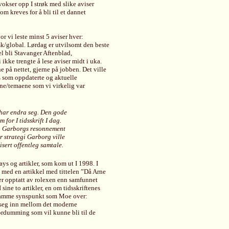
okser opp I strøk med slike aviser
m kreves for å bli til et dannet
r vi leste minst 5 aviser hver:
sk/global. Lørdag er utvilsomt den beste
l bli Stavanger Aftenblad,
ikke trengte å lese aviser midt i uka.
 på nettet, gjerne på jobben. Det ville
s som oppdaterte og aktuelle
ene/temaene som vi virkelig var
n har endra seg. Den gode
 for I tidsskrift I dag.
sa. Garborgs resonnement
or strategi Garborg ville
sert offentleg samtale.
ays og artikler, som kom ut I 1998. I
ed en artikkel med tittelen ”Då Arne
mer opptatt av rolexen enn samfunnet
sine to artikler, en om tidsskriftenes
t samme synspunkt som Moe over:
r seg inn mellom det moderne
fordumming som vil kunne bli til de