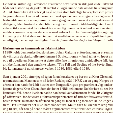
De norske kultur- og ukeavisene er allerede nevnt som en slik god kilde. Tilvendi
både for historie og dagsaktuell samtid vil også kunne riste oss løs fra steingaml
ATTAC finnes kan det selvsagt også oppstå store folkelige bevegelser som prot
Ja, journalistene kan på sikt komme til å aksjonere mot sine egne arbeidsgivere. D
bedre utdannet enn noen journalist noen gang har vært, men at avisproduktene de 
dårligere, I den forstand at den blir mer og mer tilpasset middelmådigheten I samf
enhver tid ønsker skal ha motmakten – nemlig dem som ikke bruker motmakten. 
middelklassen som synes det er stas med enhver form for fremmedgjøring og tingli
kroner og øre. Altså dem som tenker likt mediekonsernene selv. Repolitiseringen
umulighet, men en nødvendighet.
Tidsskriftenes ånd er derfor budskapet. Til all
Ekskurs om en kommende artikkels skjebne
I 1980 holdt den norske fredsforskeren Johan Galtung et foredrag under et semi
de viktigste dypkulturelle problemene i Sovjetunionen – fem I tallet – i løpet a
opp til overflaten. Han mente at dette ville føre til unionens umiddelbare fall. Året
artikkelform, med den engelske teksten ”The Fall and Decline of the Soviet Empir
ble kommentert i norsk presse, verken I 1980, 1981 eller I 1989.
Sent i januar 2001 sitter jeg så igjen foran husalteret og ber om at Knut Olsen må 
reportasjestien. Mannen som nå leder Redaksjon21 I NRK var en gang Norges best
arbeider han hardt for å bli husket som Norges dårligste programleder. Jeg tenk
kjenne dagens Knut Olsen. Som det heter I NRK-reklamen: Du blir hva du ser. Kn
kameraer. Vel, denne kvelden hadde han besøk av talsmannen for de 40 viktigste o
på offensiven, for de visste at forsvarsdepartementet nå utredet forsvarets fremtid.
beste forsvar. Talsmannen slår med en gang til med at I og med den kalde krigen 
flere. Han utbroderer det ikke, bare slår det fast. Knut Olsen bukker ham ivrig vi
dog til sist, når han på denne måten argumenterer for at fremtiden er uviss:
Ingen
Sovjetunionen I 1989
. Jeg er en sedat siddis bosatt I Sandnes med samboer og tr