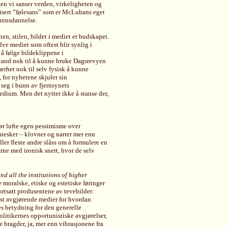
en vi sanser verden, virkeligheten og
lisert ”følesans” som er McLuhans eget
funnsdannelse.
en, stilen, bildet i mediet er budskapet.
ve mediet som oftest blir synlig i
å følge bildeklippene i
stand nok til å kunne bruke Dagsrevyen
nærhet nok til selv fysisk å kunne
 for nyhetene skjuler sin
r seg i bunn av fjernsynets
edium. Men det nytter ikke å stanse der,
 tør lufte egen pessimisme over
nnesker – klovner og narrer mer enn
er fleste andre slåss om å formulere en
ne med ironisk snert, hvor de selv
nd all the institutions of higher
 moralske, etiske og estetiske føringer
ortsatt produsentene av tevebilder:
st avgjørende medier for hvordan
s betydning for den generelle
litikernes opportunistiske avgjørelser,
e bragder, ja, mer enn vibrasjonene fra