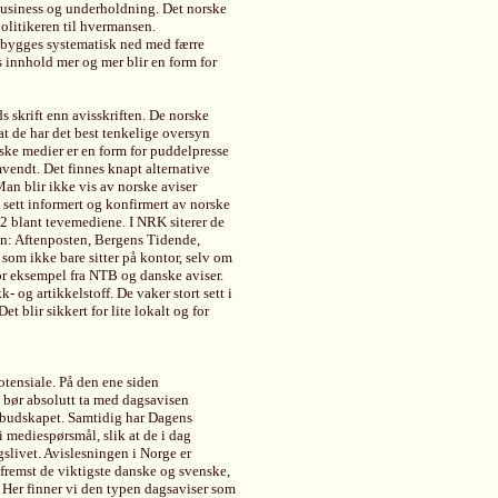
business og underholdning. Det norske
politikeren til hvermansen.
 bygges systematisk ned med færre
s innhold mer og mer blir en form for
s skrift enn avisskriften. De norske
at de har det best tenkelige oversyn
ske medier er en form for puddelpresse
vendt. Det finnes knapt alternative
 Man blir ikke vis av norske aviser
rt sett informert og konfirmert av norske
 blant tevemediene. I NRK siterer de
jon: Aftenposten, Bergens Tidende,
 som ikke bare sitter på kontor, selv om
for eksempel fra NTB og danske aviser.
 og artikkelstoff. De vaker stort sett i
t blir sikkert for lite lokalt og for
otensiale. På den ene siden
 bør absolutt ta med dagsavisen
 budskapet. Samtidig har Dagens
 mediespørsmål, slik at de i dag
gslivet. Avislesningen i Norge er
g fremst de viktigste danske og svenske,
 Her finner vi den typen dagsaviser som