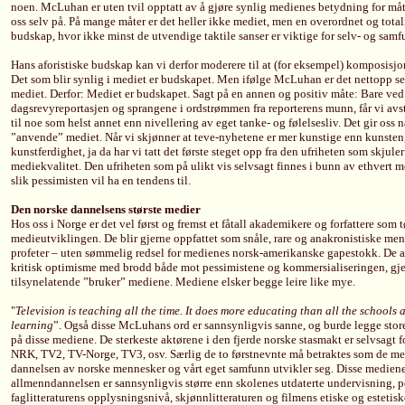
noen. McLuhan er uten tvil opptatt av å gjøre synlig medienes betydning for måt
oss selv på. På mange måter er det heller ikke mediet, men en overordnet og tota
budskap, hvor ikke minst de utvendige taktile sanser er viktige for selv- og sam
Hans aforistiske budskap kan vi derfor moderere til at (for eksempel) komposisjon
Det som blir synlig i mediet er budskapet. Men ifølge McLuhan er det nettopp sel
mediet. Derfor: Mediet er budskapet. Sagt på en annen og positiv måte: Bare ved 
dagsrevyreportasjen og sprangene i ordstrømmen fra reporterens munn, får vi av
til noe som helst annet enn nivellering av eget tanke- og følelsesliv. Det gir oss 
”anvende” mediet. Når vi skjønner at teve-nyhetene er mer kunstige enn kunsten,
kunstferdighet, ja da har vi tatt det første steget opp fra den ufriheten som skjule
mediekvalitet. Den ufriheten som på ulikt vis selvsagt finnes i bunn av ethvert m
slik pessimisten vil ha en tendens til.
Den norske dannelsens største medier
Hos oss i Norge er det vel først og fremst et fåtall akademikere og forfattere som
medieutviklingen. De blir gjerne oppfattet som snåle, rare og anakronistiske me
profeter – uten sømmelig redsel for medienes norsk-amerikanske gapestokk. De all
kritisk optimisme med brodd både mot pessimistene og kommersialiseringen, gjer
tilsynelatende ”bruker” mediene. Mediene elsker begge leire like mye.
"
Television is teaching all the time. It does more educating than all the schools a
learning
”. Også disse McLuhans ord er sannsynligvis sanne, og burde legge store
på disse mediene. De sterkeste aktørene i den fjerde norske stasmakt er selvsagt f
NRK, TV2, TV-Norge, TV3, osv. Særlig de to førstnevnte må betraktes som de me
dannelsen av norske mennesker og vårt eget samfunn utvikler seg. Disse mediene
allmenndannelsen er sannsynligvis større enn skolenes utdaterte undervisning, po
faglitteraturens opplysningsnivå, skjønnlitteraturen og filmens etiske og estetisk