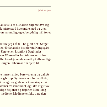
[print versjon]
kke slik at alle alltid skjønte hva jeg
olk misforstod hverandre med og uten
jon var mulig, og et betydelig mål for et
kulle jeg i så fall ha gjort det? Sørget
ed 40 fanatiske disipler fra Kongsgård
? Skrevet en kronikk i Dagbladet
laus Wiese eller Jon Almaas om mine
ller kanskje sende e-mail på alle mulige
l Jürgen Habermas om hjelp til
e innsett at jeg bare var ung og gal. At
kke går opp. Syntesen er mindre viktig
se i mange og gode nok kunnskapsnivå
ommer av samfunnet, og ikke er gitt av
dige fusjoner og fisjoner. Men i dag
av mediene. Mediene er ikke bare den