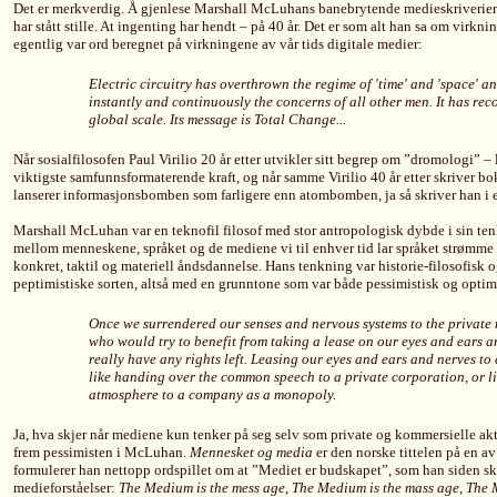
Det er merkverdig. Å gjenlese Marshall McLuhans banebrytende medieskriverier fra
har stått stille. At ingenting har hendt – på 40 år. Det er som alt han sa om virk
egentlig var ord beregnet på virkningene av vår tids digitale medier:
Electric circuitry has overthrown the regime of 'time' and 'space' a
instantly and continuously the concerns of all other men. It has rec
global scale. Its message is Total Change...
Når sosialfilosofen Paul Virilio 20 år etter utvikler sitt begrep om ”dromologi” 
viktigste samfunnsformaterende kraft, og når samme Virilio 40 år etter skriver b
lanserer informasjonsbomben som farligere enn atombomben, ja så skriver han i
Marshall McLuhan var en teknofil filosof med stor antropologisk dybde i sin 
mellom menneskene, språket og de mediene vi til enhver tid lar språket strømm
konkret, taktil og materiell åndsdannelse. Hans tenkning var historie-filosofisk
peptimistiske sorten, altså med en grunntone som var både pessimistisk og optimi
Once we surrendered our senses and nervous systems to the private
who would try to benefit from taking a lease on our eyes and ears a
really have any rights left. Leasing our eyes and ears and nerves to 
like handing over the common speech to a private corporation, or li
atmosphere to a company as a monopoly.
Ja, hva skjer når mediene kun tenker på seg selv som private og kommersielle akt
frem pessimisten i McLuhan.
Mennesket og media
er den norske tittelen på en 
formulerer han nettopp ordspillet om at ”Mediet er budskapet”, som han siden skal
medieforståelser:
The Medium is the mess age, The Medium is the mass age, The