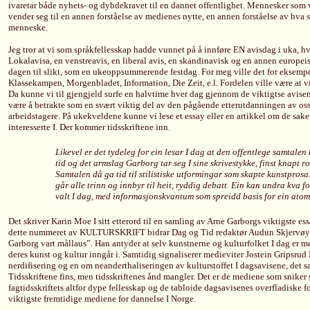
ivaretar både nyhets- og dybdekravet til en dannet offentlighet. Mennesker som v
vender seg til en annen forståelse av medienes nytte, en annen forståelse av hva so
menneske.
Jeg tror at vi som språkfellesskap hadde vunnet på å innføre EN avisdag i uka, hvo
Lokalavisa, en venstreavis, en liberal avis, en skandinavisk og en annen europei
dagen til slikt, som en ukeoppsummerende festdag. For meg ville det for eksempe
Klassekampen, Morgenbladet, Information, Die Zeit, e.l. Fordelen ville være at vi 
Da kunne vi til gjengjeld surfe en halvtime hver dag gjennom de viktigtse avisene
være å betrakte som en svært viktig del av den pågående etterutdanningen av os
arbeidstagere. På ukekveldene kunne vi lese et essay eller en artikkel om de sak
interesserte I. Der kommer tidsskriftene inn.
Likevel er det tydeleg for ein lesar I dag at den offentlege samtale
tid og det armslag Garborg tar seg I sine skrivestykke, finst knapt rom
Samtalen då ga tid til stilistiske utformingar som skapte kunstpro
går alle trinn og innbyr til heit, ryddig debatt. Ein kan undra kva f
valt I dag, med informasjonskvantum som spreidd basis for ein atomi
Det skriver Karin Moe I sitt etterord til en samling av Arne Garborgs viktigste ess
dette nummeret av KULTURSKRIFT bidrar Dag og Tid redaktør Audun Skjervøy m
Garborg vart mållaus”. Han antyder at selv kunstnerne og kulturfolket I dag er 
deres kunst og kultur inngår i. Samtidig signaliserer medieviter Jostein Gripsrud I 
nerdifisering og en om neanderthaliseringen av kulturstoffet I dagsavisene, de
Tidsskriftene fins, men tidsskriftenes ånd mangler. Det er de mediene som snike
fagtidsskriftets altfor dype fellesskap og de tabloide dagsavisenes overfladiske 
viktigste fremtidige mediene for dannelse I Norge.