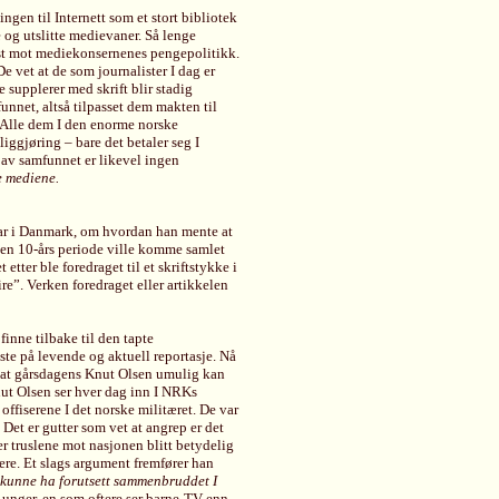
ngen til Internett som et stort bibliotek
e og utslitte medievaner. Så lenge
est mot mediekonsernenes pengepolitikk.
e vet at de som journalister I dag er
supplerer med skrift blir stadig
unnet, altså tilpasset dem makten til
Alle dem I den enorme norske
ggjøring – bare det betaler seg I
 av samfunnet er likevel ingen
e mediene.
nar i Danmark, om hvordan han mente at
v en 10-års periode ville komme samlet
 etter ble foredraget til et skriftstykke i
e”. Verken foredraget eller artikkelen
finne tilbake til den tapte
e på levende og aktuell reportasje. Nå
er at gårsdagens Knut Olsen umulig kan
ut Olsen ser hver dag inn I NRKs
ffiserene I det norske militæret. De var
 Det er gutter som vet at angrep er det
er truslene mot nasjonen blitt betydelig
dere. Et slags argument fremfører han
 kunne ha forutsett sammenbruddet I
e unger, en som oftere ser barne-TV enn