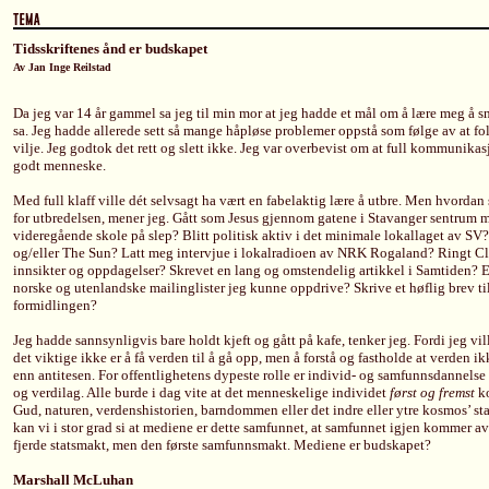
Tidsskriftenes ånd er budskapet
Av Jan Inge Reilstad
Da jeg var 14 år gammel sa jeg til min mor at jeg hadde et mål om å lære meg å sna
sa. Jeg hadde allerede sett så mange håpløse problemer oppstå som følge av at f
vilje. Jeg godtok det rett og slett ikke. Jeg var overbevist om at full kommunikas
godt menneske.
Med full klaff ville dét selvsagt ha vært en fabelaktig lære å utbre. Men hvordan s
for utbredelsen, mener jeg. Gått som Jesus gjennom gatene i Stavanger sentrum m
videregående skole på slep? Blitt politisk aktiv i det minimale lokallaget av SV
og/eller The Sun? Latt meg intervjue i lokalradioen av NRK Rogaland? Ringt C
innsikter og oppdagelser? Skrevet en lang og omstendelig artikkel i Samtiden? E
norske og utenlandske mailinglister jeg kunne oppdrive? Skrive et høflig brev ti
formidlingen?
Jeg hadde sannsynligvis bare holdt kjeft og gått på kafe, tenker jeg. Fordi jeg vill
det viktige ikke er å få verden til å gå opp, men å forstå og fastholde at verden i
enn antitesen. For offentlighetens dypeste rolle er individ- og samfunnsdannel
og verdilag. Alle burde i dag vite at det menneskelige individet
først og fremst
k
Gud, naturen, verdenshistorien, barndommen eller det indre eller ytre kosmos’ sta
kan vi i stor grad si at mediene er dette samfunnet, at samfunnet igjen kommer 
fjerde statsmakt, men den første samfunnsmakt. Mediene er budskapet?
Marshall McLuhan