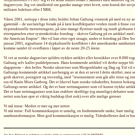
dagsrevyen. Jeg vet imidlertid om ganske mange etter hvert, som foutså det sovjet
militære ledelsen eller I NRK.
Våren 2001, nettopp i disse tider, holder Johan Galtung visstnok på med en ny ar
gjøremål – de uavlatelige forsøk på å lære konfliktparter verden rundt å finne cor
dypstrukturelle motsetningene, på sine mange flyreiser rundt og rundt globusen f
etterspørselen etter systemkritiske foredrag – skriver Galtung på en artikkel med 
the American Empire”. Her vil han etter eget utsagn, under et foredrag på Den 
januar 2001, signalisere 14 dypkulturelle konflikter i det amerikanske samfunne
komme samlet til overflaten i løpet av de neste 20-25 årene.
Vi vet at norske dagsaviser sjelden trykker artikler eller kronikker over 8.000 teg
Galtung selv kaller puddelpressen. Hans kommende artikkel vil derfor neppe bli
dagspresse – den heller. Norske ukeaviser som Morgenbladet og Dag og Tid vil e
Galtungs kommende artikkel uavhengig av at den er nevnt I dette skriftet, men se
godt skrevet, poengtert og troverdig, med ”resonnement som går alle trinn og innby
oss til Karin Moes Garborg. Det er likevel bare norske tidsskrifter, foruten bokut
Galtungs neste artikkel. Og det er bare nettmagasiner som vil kunne trykke artikk
Det er bare nettmagasiner som kan etablere skriftlige (og muntlige) debatter som 
nettet som kan spre et viktig budskap (fort nok) over alle mulige grenser.
Vi må innse: Mediet er mer og mer nettet.
Vi må innse: Full kommunikasjon er umulig, en fordummende tanke, bare mulig in
samfunnsformasjon. Men god kommunikasjon er mulig. Tidsskriftenes ånd er bu
Jan Inge Reilstad er redaktør og daglig leder av nettmagasinet LOCALMOTIVES.