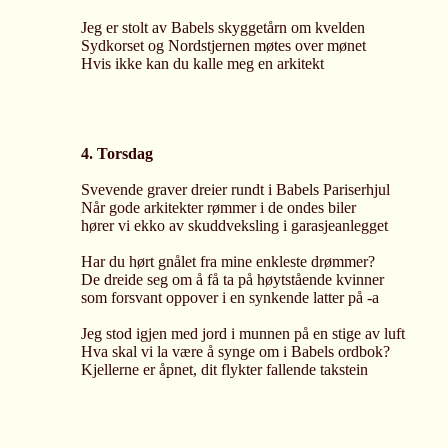
Jeg er stolt av Babels skyggetårn om kvelden
Sydkorset og Nordstjernen møtes over mønet
Hvis ikke kan du kalle meg en arkitekt
4. Torsdag
Svevende graver dreier rundt i Babels Pariserhjul
Når gode arkitekter rømmer i de ondes biler
hører vi ekko av skuddveksling i garasjeanlegget
Har du hørt gnålet fra mine enkleste drømmer?
De dreide seg om å få ta på høytstående kvinner
som forsvant oppover i en synkende latter på -a
Jeg stod igjen med jord i munnen på en stige av luft
Hva skal vi la være å synge om i Babels ordbok?
Kjellerne er åpnet, dit flykter fallende takstein