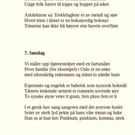
Unge folk bæres til topps og hopper på taket
Arkitektene sa: Trekkfuglene er av metall og støv
Hvert trinn i tårnet er en bokstavelig bokstav
Trinnene kan ikke bli høyere enn havets overflate
7. Søndag
Vi måler opp hjørnestolper med en fartsmåler
Hver familie (for eksempel) i Oslo er en enke
med uforståelig enkemann og minst to ufødte barn
Esperanto og engelsk er babelsk som nynorsk bokmål
Tårnets tenkende sement er rommets sovende øye
To synske øyne veier ti gram, fem pluss fem er ti
I et gresk hav sang sangeren med det avrevne hodet
Soler av sterk lyd pekte på hans våte munn og hake
Han sa at hun het: Punktum, punktum, komma, strek