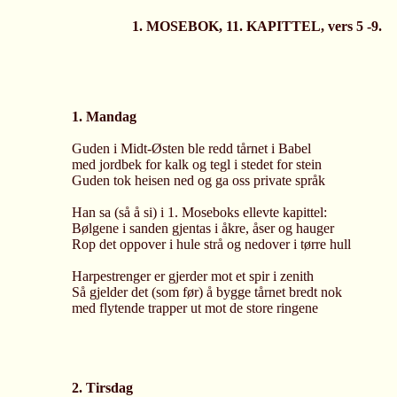
1. MOSEBOK, 11. KAPITTEL, vers 5 -9.
1. Mandag
Guden i Midt-Østen ble redd tårnet i Babel
med jordbek for kalk og tegl i stedet for stein
Guden tok heisen ned og ga oss private språk
Han sa (så å si) i 1. Moseboks ellevte kapittel:
Bølgene i sanden gjentas i åkre, åser og hauger
Rop det oppover i hule strå og nedover i tørre hull
Harpestrenger er gjerder mot et spir i zenith
Så gjelder det (som før) å bygge tårnet bredt nok
med flytende trapper ut mot de store ringene
2. Tirsdag