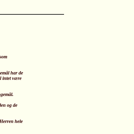
 som
ngemål har de
il intet være
.
ungemål.
den og de
 Herren hele