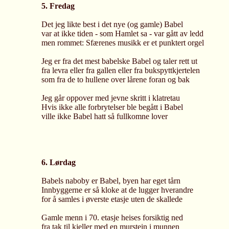
5. Fredag
Det jeg likte best i det nye (og gamle) Babel
var at ikke tiden - som Hamlet sa - var gått av ledd
men rommet: Sfærenes musikk er et punktert orgel
Jeg er fra det mest babelske Babel og taler rett ut
fra levra eller fra gallen eller fra bukspyttkjertelen
som fra de to hullene over lårene foran og bak
Jeg går oppover med jevne skritt i klatretau
Hvis ikke alle forbrytelser ble begått i Babel
ville ikke Babel hatt så fullkomne lover
6. Lørdag
Babels naboby er Babel, byen har eget tårn
Innbyggerne er så kloke at de lugger hverandre
for å samles i øverste etasje uten de skallede
Gamle menn i 70. etasje heises forsiktig ned
fra tak til kjeller med en murstein i munnen