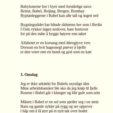
Babylonerne bor i byer med forståelige navn
Beirut, Babel, Beijing, Bergen, Bombay
Byplanleggerne i Babel kan alle tall og ingen ord
Bygningsrådet har blinde rådmenn her som i Berlin
I Oslo rykker ingen nedover, bare bortover
for på den måte å bygge høyere enn taket
Alfabetet er en korsang med åtteogtyve vers
Dersom en hvit hagesnegl prøver å bjeffe
er den verre enn en hund og god som en katt
3. Onsdag
Jeg er ikke arkitekt for Babels usynlige tårn
Mine arbeidshansker ble sko da jeg krøp til fjells
Rosene i Babel går i klunger og blir gule som urin
Månen i Babel er en sol som speiler seg i en stein
Barn og gamle sykler på rygg og ser oppover
i håp om å få øye på et nytt tak over hodet