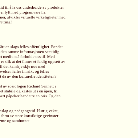
tid til å la oss underholde av produkter
 er fylt med programvare fra
ner, utvikler virtuelle virkeligheter med
retting?
tt en slags felles offentlighet. For det
fått den samme informasjonen samtidig.
vert medium å forholde oss til. Med
er slik at det finnes et ferdig oppsett av
vil det kanskje skje noe med
elser, felles innsikt og felles
det da av den kulturelle identiteten?
et av sosiologen Richard Sennett i
t stabile og kastes ut i en åpen, fri
ett påpeker har dette en pris. Og den
slag og nedgangstid. Hurtig vekst,
form av store kortsiktige gevinster
erne og samfunnet.