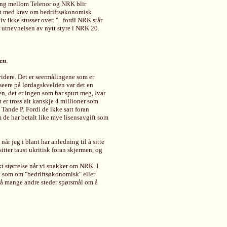
åing mellom Telenor og NRK blir
møtt med krav om bedriftsøkonomisk
 ikke stusser over. "...fordi NRK står
r utnevnelsen av nytt styre i NRK 20.
den
.
videre. Det er seermålingene som er
seere på lørdagskvelden var det en
 det er ingen som har spurt meg, Ivar
 er tross alt kanskje 4 millioner som
 Tande P. Fordi de ikke satt foran
 de har betalt like mye lisensavgift som
r jeg i blant har anledning til å sitte
sitter taust ukritisk foran skjermen, og
kt størrelse når vi snakker om NRK. I
t som om "bedriftsøkonomisk" eller
m så mange andre steder spørsmål om å