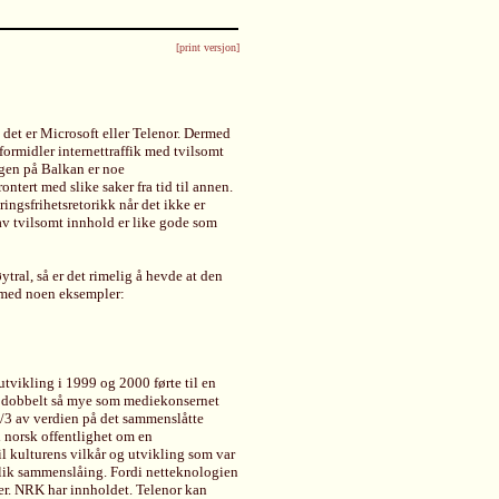
[print versjon]
det er Microsoft eller Telenor. Dermed
formidler internettraffik med tvilsomt
igen på Balkan er noe
ontert med slike saker fra tid til annen.
ringsfrihetsretorikk når det ikke er
 av tvilsomt innhold er like gode som
tral, så er det rimelig å hevde at den
e med noen eksempler:
vikling i 1999 og 2000 førte til en
dt dobbelt så mye som mediekonsernet
2/3 av verdien på det sammenslåtte
i norsk offentlighet om en
l kulturens vilkår og utvikling som var
slik sammenslåing. Fordi netteknologien
ter. NRK har innholdet. Telenor kan