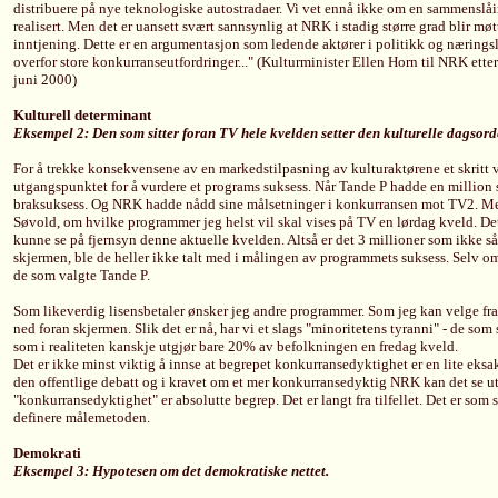
distribuere på nye teknologiske autostradaer. Vi vet ennå ikke om en sammensl
realisert. Men det er uansett svært sannsynlig at NRK i stadig større grad blir 
inntjening. Dette er en argumentasjon som ledende aktører i politikk og næringsliv
overfor store konkurranseutfordringer..." (Kulturminister Ellen Horn til NRK ette
juni 2000)
Kulturell determinant
Eksempel 2: Den som sitter foran TV hele kvelden setter den kulturelle dagsor
For å trekke konsekvensene av en markedstilpasning av kulturaktørene et skritt 
utgangspunktet for å vurdere et programs suksess. Når Tande P hadde en million 
braksuksess. Og NRK hadde nådd sine målsetninger i konkurransen mot TV2. Men,
Søvold, om hvilke programmer jeg helst vil skal vises på TV en lørdag kveld. Det
kunne se på fjernsyn denne aktuelle kvelden. Altså er det 3 millioner som ikke så
skjermen, ble de heller ikke talt med i målingen av programmets suksess. Selv om
de som valgte Tande P.
Som likeverdig lisensbetaler ønsker jeg andre programmer. Som jeg kan velge fra nå
ned foran skjermen. Slik det er nå, har vi et slags "minoritetens tyranni" - de som 
som i realiteten kanskje utgjør bare 20% av befolkningen en fredag kveld.
Det er ikke minst viktig å innse at begrepet konkurransedyktighet er en lite eksa
den offentlige debatt og i kravet om et mer konkurransedyktig NRK kan det se u
"konkurransedyktighet" er absolutte begrep. Det er langt fra tilfellet. Det er so
definere målemetoden.
Demokrati
Eksempel 3: Hypotesen om det demokratiske nettet.