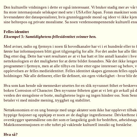
Den kulturelle vridningen i dette er også interessant. Vi bruker stadig mer av vår 
fra store internasjonale selskaper med sete i USA eller Japan. Foran maskiner som
leverandører der dataspesialister, hvis grunnleggende moral og ideer vi ikke kjen
sine helteepos og private moralisme. Sa noen verdensomspennende kulturell ens
Felles identitet
Eksempel 5: Samtidighetens fellesidentitet svinner hen.
Med aviser, radio og fjernsyn i noen få hovedkanaler har vi i et hundreår eller to få
første har informasjonen blitt gjort tilgjengelig for alle. For det andre har alle 
Dag etter dag. Dette har vært resultatet av at vi har hatt et lite antall kanaler i h
netteknologien er det muligheter for at dette bildet forandres. Når det ikke lenger 
programmer i fjernsyn, men at alle tilbys en liste etter egne interesser og behov, 
opplevelsen av felles medieidentitet. Felles identitet skapes gjennom felles opplev
holdninger. Når alle definerer, eller får definert, sin egen virkelighet - hvor blir 
Hva som kan hende når mennesker utsettes for en slik nyvunnet frihet er beskrev
boken Corrosion of Character. Den nyvunne friheten gjør at vi lett gir avkall på de
verden der stengslene er borte, mulighetene legio og ingen hindrer oss. Som Senn
betaler vi med mindre mening, trygghet og stabilitet.
Nettøkonomien er en ung bransje med unge aktører som ikke har opplevet tilbake
hyppige fusjoner og oppkjøp er noen av de daglige ingrediensene. Drivkreftene i 
overskygger spørsmålene om det som er langsiktig godt for bedriften, arbeidstag
Maktkonsentrasjonen er ofte tuftet på vaklende kulturell innsikt og forståelse.
Hva så?