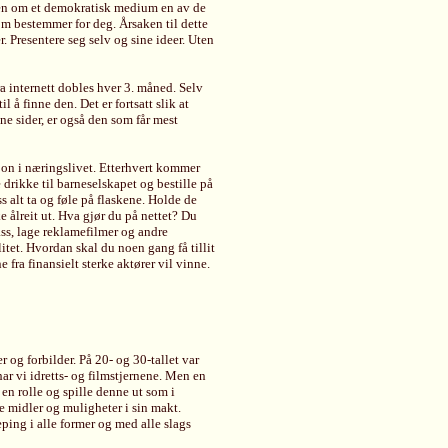
men om et demokratisk medium en av de
som bestemmer for deg. Årsaken til dette
r. Presentere seg selv og sine ideer. Uten
ra internett dobles hver 3. måned. Selv
 å finne den. Det er fortsatt slik at
ne sider, er også den som får mest
jon i næringslivet. Etterhvert kommer
e drikke til barneselskapet og bestille på
s alt ta og føle på flaskene. Holde de
e ålreit ut. Hva gjør du på nettet? Du
ass, lage reklamefilmer og andre
tet. Hvordan skal du noen gang få tillit
fra finansielt sterke aktører vil vinne.
 og forbilder. På 20- og 30-tallet var
ar vi idretts- og filmstjernene. Men en
a en rolle og spille denne ut som i
le midler og muligheter i sin makt.
ing i alle former og med alle slags