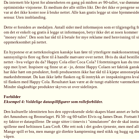
Da internett ble kjent for almenheten en gang på midten av 90-tallet, var drøm
optimistiske visjonene. Et medium der alle stilles likt. Der det ikke er pengene 
var at det ikke koster noe å bruke nettet. Alle kan gratis legge ut sine hjemmeside
sensur. Uten innblanding.
Dette er forsiden av medaljen. Antall sider med informasjon som er tilgjengelig f
om det er enkelt og gratis å legge ut informasjon, betyr ikke det at noen kommer til
"money rules". Den som har råd til å betale for mye reklame med henvisning til si
oppmerksomhet på nettet.
En hypotese er at netteknologien kanskje kan føre til ytterligere maktkonsentras
sannsynligvis flere og flere til å handle matvarer over nettet. Hvis du skal bestill
nettet - hva velger du da? Happy Cola eller Coca Cola? I forretningen kan du tros
opp mot lyset. Inspisere og finne ut at - jo, denne Happy Colaen ser faktisk gansk
har ikke hørt om produktet, fordi produsenten ikke har råd til å kjøpe annonsepl
markedsfremstøt. Du kan ikke løfte flasken og få inntrykk av innpakningens kvali
til flasken med Happy Cola. Resultatet kan være at de tungt etablerte varemerkene 
Mindre slagkraftige produkter skyves ut over sidelinjen.
Forbilder
Eksempel 4: Voldelige dataspillfigurer som rolleforbilder.
Den kulturelle identiteten hos den oppvoksende slekt skapes blant annet av helter
det Amundsen og Bronselaget. På 50- og 60-tallet Elvis og James Dean. Fortsatt h
ny faktor er dataspillene. De unge sitter i timevis i "simulatorer" der de skal innt
spillene med heltinnen Lara Croft. Ofte rett nok i det godes tjeneste, men med al
Mange spill er bra, men mange gir direkte kamptrening med stikk og hugg og drep
våpen.