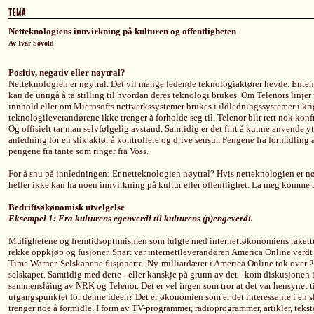
Netteknologiens innvirkning på kulturen og offentligheten
Av Ivar Søvold
Positiv, negativ eller nøytral?
Netteknologien er nøytral. Det vil mange ledende teknologiaktører hevde. Enten 
kan de unngå å ta stilling til hvordan deres teknologi brukes. Om Telenors linjer 
innhold eller om Microsofts nettverkssystemer brukes i ildledningssystemer i kr
teknologileverandørene ikke trenger å forholde seg til. Telenor blir rett nok konfr
Og offisielt tar man selvfølgelig avstand. Samtidig er det fint å kunne anvende yt
anledning for en slik aktør å kontrollere og drive sensur. Pengene fra formidling
pengene fra tante som ringer fra Voss.
For å snu på innledningen: Er netteknologien nøytral? Hvis netteknologien er nøy
heller ikke kan ha noen innvirkning på kultur eller offentlighet. La meg komm
Bedriftsøkønomisk utvelgelse
Eksempel 1: Fra kulturens egenverdi til kulturens (p)engeverdi.
Mulighetene og fremtidsoptimismen som fulgte med internettøkonomiens rakettut
rekke oppkjøp og fusjoner. Snart var internettleverandøren America Online ver
Time Warner. Selskapene fusjonerte. Ny-milliardærer i America Online tok over 
selskapet. Samtidig med dette - eller kanskje på grunn av det - kom diskusjonen 
sammenslåing av NRK og Telenor. Det er vel ingen som tror at det var hensynet ti
utgangspunktet for denne ideen? Det er økonomien som er det interessante i en 
trenger noe å formidle. I form av TV-programmer, radioprogrammer, artikler, teks