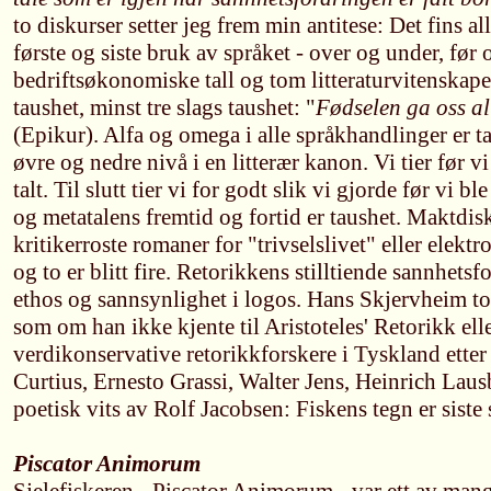
to diskurser setter jeg frem min antitese: Det fins al
første og siste bruk av språket - over og under, før 
bedriftsøkonomiske tall og tom litteraturvitenskape
taushet, minst tre slags taushet: "
Fødselen ga oss all
(Epikur). Alfa og omega i alle språkhandlinger er t
øvre og nedre nivå i en litterær kanon. Vi tier før vi 
talt. Til slutt tier vi for godt slik vi gjorde før vi b
og metatalens fremtid og fortid er taushet. Maktdisk
kritikerroste romaner for "trivselslivet" eller elekt
og to er blitt fire. Retorikkens stilltiende sannhetsf
ethos og sannsynlighet i logos. Hans Skjervheim to
som om han ikke kjente til Aristoteles' Retorikk ell
verdikonservative retorikkforskere i Tyskland ette
Curtius, Ernesto Grassi, Walter Jens, Heinrich Lausb
poetisk vits av Rolf Jacobsen: Fiskens tegn er siste 
Piscator Animorum