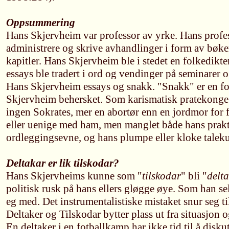
Oppsummering
Hans Skjervheim var professor av yrke. Hans profes
administrere og skrive avhandlinger i form av bøk
kapitler. Hans Skjervheim ble i stedet en folkedikt
essays ble tradert i ord og vendinger på seminarer og
Hans Skjervheim essays og snakk. "Snakk" er en f
Skjervheim behersket. Som karismatisk pratekong
ingen Sokrates, mer en abortør enn en jordmor for 
eller uenige med ham, men manglet både hans prakt
ordleggingsevne, og hans plumpe eller kloke taleku
Deltakar er lik tilskodar?
Hans Skjervheims kunne som "
tilskodar
" bli "
delt
politisk rusk på hans ellers gløgge øye. Som han sel
eg med. Det instrumentalistiske mistaket snur seg 
Deltaker og Tilskodar bytter plass ut fra situasjon 
En deltaker i en fotballkamp har ikke tid til å disk