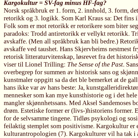
Kargokultur = SV-fag minus HF-fag?
Norsk språkbruk er 1. form, 2. innhold, 3. form, det
retorikk og 3. logikk. Som Karl Kraus sa: Det fins 
Folk som er mot retorikk er retorikere som biter seg 
paradoks: Trodd antiretorikk er vellykt retorikk. Tr
avskaffe. (Men all språkbruk kan bli bedre.) Retori
avskaffe ved taushet. Hans Skjervheims nestmest fr
retorisk litteraturvitenskap, løsrevet fra det histori
viser til Lionel Trilling:
The Sense of the Past
. San
overbegrep for summen av historisk sans og skjøn
kunstmaler oppgitt sa da det ble bemerket at de gal
hans ikke var av hans beste: Ja, kunstgalleridirekt
mennesker som kan mye kunsthistorie og i det hele
mangler skjønnhetssans. Med Aksel Sandemoses bok
drøm. Estetiske former er (livs-)historiens former.
for de selvsamme tingene. Tidløs psykologi og sosi
feilaktig stemplet som positivisme. Kargokultur er 
kulturantropologien (7). Kargokulturer vil ha tak i a