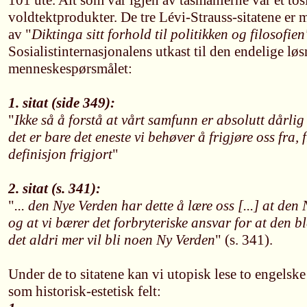
101 ute. Alt som var igjen av tasmanierne var et tos
voldtektprodukter. De tre Lévi-Strauss-sitatene er mi
av "
Diktinga sitt forhold til politikken og filosofien
Sosialistinternasjonalens utkast til den endelige lø
menneskespørsmålet:
1. sitat (side 349)
:
"
Ikke så å forstå at vårt samfunn er absolutt dårlig 
det er bare det eneste vi behøver å frigjøre oss fra, f
definisjon frigjort
"
2. sitat (s. 341):
"
... den Nye Verden har dette å lære oss [...] at den
og at vi bærer det forbryteriske ansvar for at den b
det aldri mer vil bli noen Ny Verden
" (s. 341).
Under de to sitatene kan vi utopisk lese to engelske 
som historisk-estetisk felt: