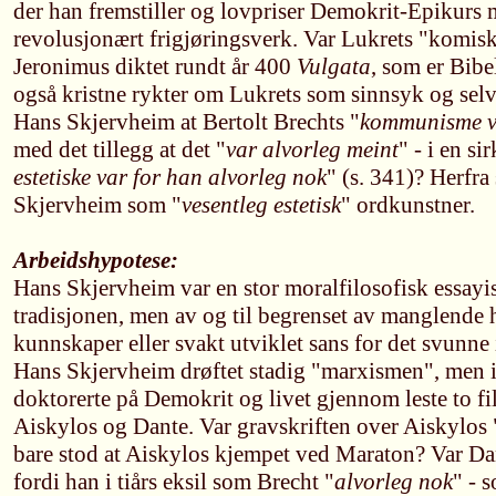
der han fremstiller og lovpriser Demokrit-Epikurs 
revolusjonært frigjøringsverk. Var Lukrets "komisk
Jeronimus diktet rundt år 400
Vulgata
, som er Bibe
også kristne rykter om Lukrets som sinnsyk og sel
Hans Skjervheim at Bertolt Brechts "
kommunisme va
med det tillegg at det "
var alvorleg meint
" - i en si
estetiske var for han alvorleg nok
" (s. 341)? Herfra
Skjervheim som "
vesentleg estetisk
" ordkunstner.
Arbeidshypotese:
Hans Skjervheim var en stor moralfilosofisk essayis
tradisjonen, men av og til begrenset av manglende h
kunnskaper eller svakt utviklet sans for det svunne
Hans Skjervheim drøftet stadig "marxismen", men 
doktorerte på Demokrit og livet gjennom leste to fi
Aiskylos og Dante. Var gravskriften over Aiskylos 
bare stod at Aiskylos kjempet ved Maraton? Var Da
fordi han i tiårs eksil som Brecht "
alvorleg nok
" - 