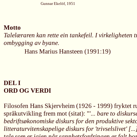
Gunnar Ekelöf, 1951
Motto
Talelæraren kan rette ein tankefeil. I virkeligheten t
ombygging av byane.
Hans Marius Hansteen (1991:19)
DEL I
ORD OG VERDI
Filosofen Hans Skjervheim (1926 - 1999) fryktet 
språkutvikling frem mot (sitat): "'
... bare to diskurs
bedriftsøkonomiske diskurs for den produktive sekto
litteraturvitenskapelige diskurs for 'trivselslivet' [.
tale som er igjen når sannhetsfordringen er falt bor