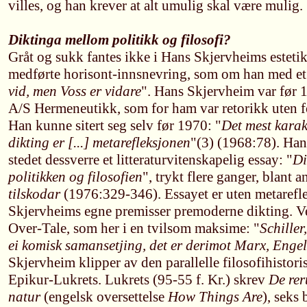
villes, og han krever at alt umulig skal være mulig.
Diktinga mellom politikk og filosofi?
Gråt og sukk fantes ikke i Hans Skjervheims estetik
medførte horisont-innsnevring, som om han med et 
vid, men Voss er vidare
". Hans Skjervheim var før 
A/S Hermeneutikk, som for ham var retorikk uten fo
Han kunne sitert seg selv før 1970: "
Det mest karak
dikting er [...] metarefleksjonen
"(3) (1968:78). Han
stedet dessverre et litteraturvitenskapelig essay: "
Di
politikken og filosofien
", trykt flere ganger, blant a
tilskodar
(1976:329-346). Essayet er uten metarefl
Skjervheims egne premisser premoderne dikting. Ve
Over-Tale, som her i en tvilsom maksime: "
Schiller
ei komisk samansetjing, det er derimot Marx, Engel
Skjervheim klipper av den parallelle filosofihistor
Epikur-Lukrets. Lukrets (95-55 f. Kr.) skrev
De rer
natur
(engelsk oversettelse
How Things Are
), seks