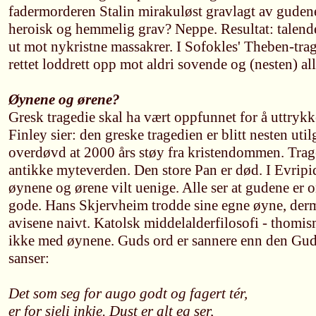
fadermorderen Stalin mirakuløst gravlagt av gudene
heroisk og hemmelig grav? Neppe. Resultat: talende 
ut mot nykristne massakrer. I Sofokles' Theben-tra
rettet loddrett opp mot aldri sovende og (nesten) all
Øynene og ørene?
Gresk tragedie skal ha vært oppfunnet for å uttryk
Finley sier: den greske tragedien er blitt nesten util
overdøvd at 2000 års støy fra kristendommen. Trag
antikke myteverden. Den store Pan er død. I Evripi
øynene og ørene vilt uenige. Alle ser at gudene er o
gode. Hans Skjervheim trodde sine egne øyne, derm
avisene naivt. Katolsk middelalderfilosofi - thomi
ikke med øynene. Guds ord er sannere enn den Gud 
sanser:
Det som seg for augo godt og fagert tér,
er for sjeli inkje. Dust er alt eg ser,