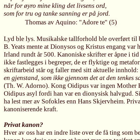
når for øyro mine kling det livsens ord,
som for tru og tanke sanning er på jord.
Thomas av Aquino: "Adore te" (5)
Lyd ble lys. Musikalske tallforhold ble overført ti
B. Yeats mente at Dionysos og Kristus engang var hal
Irland rundt år 500. Kanoniske skrifter er åpne i t
ikke fastlegges i begreper, de er flyktige og metafor
skriftarbeid står og faller med sitt aktuelle innhold:
en gjenstand, som ikke gjennom det at den tenkes s
(Th. W. Adorno). Kong Oidipus var ingen Mother F
Oidipus asyl fordi han var en dionysisk halvgud. 
ha lest mer av Sofokles enn Hans Skjervheim. Priva
kanoniserende kraft.
Privat kanon?
Hver av oss har en indre liste over de få ting som be