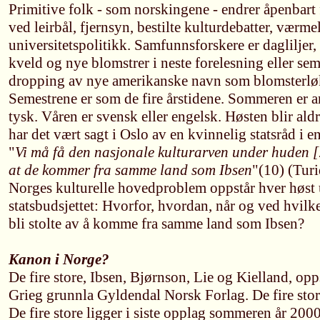
Primitive folk - som norskingene - endrer åpenbart 
ved leirbål, fjernsyn, bestilte kulturdebatter, værme
universitetspolitikk. Samfunnsforskere er dagliljer, 
kveld og nye blomstrer i neste forelesning eller se
dropping av nye amerikanske navn som blomsterlø
Semestrene er som de fire årstidene. Sommeren er a
tysk. Våren er svensk eller engelsk. Høsten blir al
har det vært sagt i Oslo av en kvinnelig statsråd i e
"
Vi må få den nasjonale kulturarven under huden [..
at de kommer fra samme land som Ibsen
"(10) (Tur
Norges kulturelle hovedproblem oppstår hver høst
statsbudsjettet: Hvorfor, hvordan, når og ved hvilk
bli stolte av å komme fra samme land som Ibsen?
Kanon i Norge?
De fire store, Ibsen, Bjørnson, Lie og Kielland, op
Grieg grunnla Gyldendal Norsk Forlag. De fire stor
De fire store ligger i siste opplag sommeren år 2000 