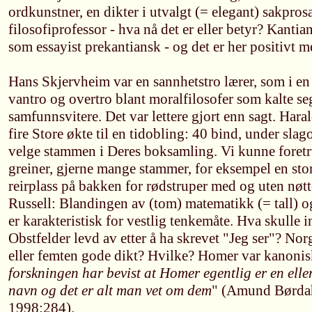
ordkunstner, en dikter i utvalgt (= elegant) sakprosa,
filosofiprofessor - hva nå det er eller betyr? Kant
som essayist prekantiansk - og det er her positivt m
Hans Skjervheim var en sannhetstro lærer, som i en
vantro og overtro blant moralfilosofer som kalte s
samfunnsvitere. Det var lettere gjort enn sagt. Har
fire Store økte til en tidobling: 40 bind, under slag
velge stammen i Deres boksamling. Vi kunne foretr
greiner, gjerne mange stammer, for eksempel en st
reirplass på bakken for rødstruper med og uten nøtte
Russell: Blandingen av (tom) matematikk (= tall) og
er karakteristisk for vestlig tenkemåte. Hva skulle
Obstfelder levd av etter å ha skrevet "Jeg ser"? Nor
eller femten gode dikt? Hvilke? Homer var kanonis
forskningen har bevist at Homer egentlig er en elle
navn og det er alt man vet om dem
" (Amund Børda
1998:284).