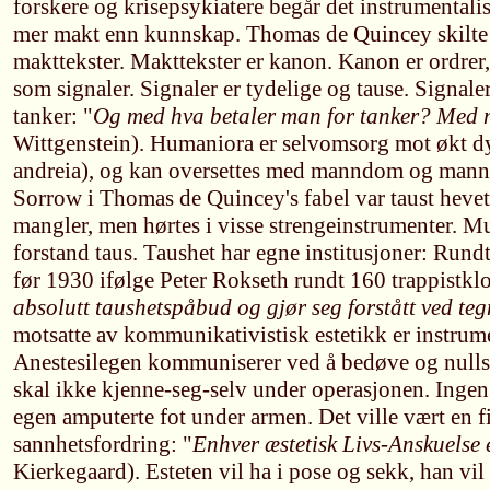
forskere og krisepsykiatere begår det instrumentalis
mer makt enn kunnskap. Thomas de Quincey skilte 
makttekster. Makttekster er kanon. Kanon er ordrer,
som signaler. Signaler er tydelige og tause. Signaler
tanker: "
Og med hva betaler man for tanker? Med m
Wittgenstein). Humaniora er selvomsorg mot økt dyg
andreia), og kan oversettes med manndom og manns
Sorrow i Thomas de Quincey's fabel var taust hevet 
mangler, men hørtes i visse strengeinstrumenter. Mu
forstand taus. Taushet har egne institusjoner: Rundt
før 1930 ifølge Peter Rokseth rundt 160 trappistklo
absolutt taushetspåbud og gjør seg forstått ved teg
motsatte av kommunikativistisk estetikk er instrumen
Anestesilegen kommuniserer ved å bedøve og nullsti
skal ikke kjenne-seg-selv under operasjonen. Ingen
egen amputerte fot under armen. Det ville vært en fi
sannhetsfordring: "
Enhver æstetisk Livs-Anskuelse e
Kierkegaard). Esteten vil ha i pose og sekk, han vil