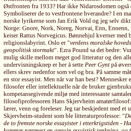
Østfronten fra 1933? Har ikke Nidarosdomen også 
Symboliserer de to vestfrontene hverandre? I en ma
norske lyrikerne som Jan Erik Vold og jeg selv dik
Norge: Gnore, Nork, Noreg, Norvai, Enn, Ennenn, 
keiser Rattus Norvegicus. Bønnehjul kverner med b
religionslabyrint. Oslo er "
verdens moralske hoved
geopolitisk stormakt
". Ezra Pound sa det bedre: Vur
mulig skille mellom meget god litteratur og den alle
undervisningsknep er her å sette
Peer Gynt
på øvers
ellers skrev nedenfor som vel og bra. På samme må
en stor essayist. Men når var han best? Mennesker e
filosofer eller intellektuelle når de bruker gjenbruks
kompetansegivende miljø med interessante samtaler.
filosofiprofessoren Hans Skjervheim amatørfilosof:
lærer, venn og foreleser. Jeg tar beskjedent med et u
Skjervheim-student som ble litteraturprofessor: "
De
de to fremste norske essayister i etterkrigstiden - 
kommer nærmest en genuin essyistisk tenkning, og