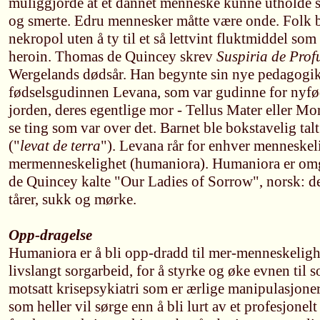
muliggjorde at et dannet menneske kunne utholde
og smerte. Edru mennesker måtte være onde. Folk b
nekropol uten å ty til et så lettvint fluktmiddel som 
heroin. Thomas de Quincey skrev
Suspiria de Prof
Wergelands dødsår. Han begynte sin nye pedagogi
fødselsgudinnen Levana, som var gudinne for nyfød
jorden, deres egentlige mor - Tellus Mater eller Mor
se ting som var over det. Barnet ble bokstavelig ta
("
levat de terra
"). Levana rår for enhver menneskeli
mermenneskelighet (humaniora). Humaniora er omgi
de Quincey kalte "Our Ladies of Sorrow", norsk: de
tårer, sukk og mørke.
Opp-dragelse
Humaniora er å bli opp-dradd til mer-menneskeligh
livslangt sorgarbeid, for å styrke og øke evnen til 
motsatt krisepsykiatri som er ærlige manipulasjoner 
som heller vil sørge enn å bli lurt av et profesjonel