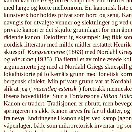
kanon kan dreie seg om et knapt mer enn tosifret ant
med lange og korte mellomrom. En kanonisk liste 
kunstverk bør holdes privat som bord og seng. Kan
navngis for utvalgte venner og slektninger og ved 
private kanon er det skjulte grunnlaget for min åp
rådende kanon. Deloffentlig eksempel: Jeg fikk som
nordisk litteratur med milde midler erstattet Henrik
skuespill
Kongsemnerne
(1863) med Nordahl Griegs
og vår makt
(1935). Da flertallet av mine ærede kol
argumenterte jeg med at Nordahl Griegs skuespill 
lokalhistorie på folkemåls grunn med fonetisk korr
bergensk dialekt. Min private grunn var at Nordahl
slik at jeg ("
vesentleg estetisk
") foretrakk menneske
Ibsens hovedkilde: Sturla Tordarssons
Håkon Håko
Kanon er tradert. Tradisjonen er ubrutt, men bevege
springeren i sjakk. Kanon arves fra far til datter, o
fra nevø. Endringene i kanon skjer ved kamp (agon
våpenlager, både som mikroretorisk inventar og som