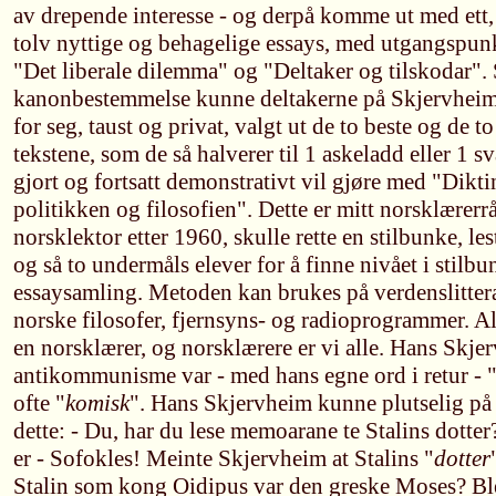
av drepende interesse - og derpå komme ut med ett, to,
tolv nyttige og behagelige essays, med utgangspunkt
"Det liberale dilemma" og "Deltaker og tilskodar".
kanonbestemmelse kunne deltakerne på Skjervheim
for seg, taust og privat, valgt ut de to beste og de 
tekstene, som de så halverer til 1 askeladd eller 1 s
gjort og fortsatt demonstrativt vil gjøre med "Diktin
politikken og filosofien". Dette er mitt norsklærer
norsklektor etter 1960, skulle rette en stilbunke, les
og så to undermåls elever for å finne nivået i stilbu
essaysamling. Metoden kan brukes på verdenslitte
norske filosofer, fjernsyns- og radioprogrammer. Alt
en norsklærer, og norsklærere er vi alle. Hans Skj
antikommunisme var - med hans egne ord i retur - 
ofte "
komisk
". Hans Skjervheim kunne plutselig på 
dette: - Du, har du lese memoarane te Stalins dotter?
er - Sofokles! Meinte Skjervheim at Stalins "
dotter
Stalin som kong Oidipus var den greske Moses? Bl