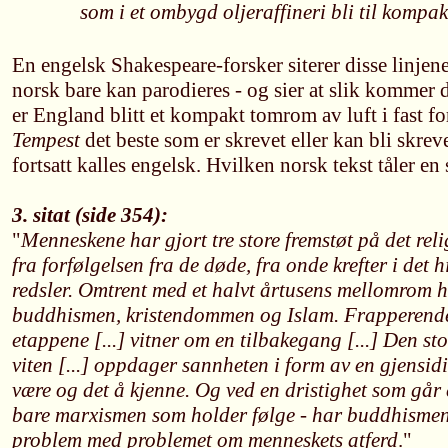
som i et ombygd oljeraffineri bli til kompa
En engelsk Shakespeare-forsker siterer disse linjene
norsk bare kan parodieres - og sier at slik kommer d
er England blitt et kompakt tomrom av luft i fast f
Tempest
det beste som er skrevet eller kan bli skrev
fortsatt kalles engelsk. Hvilken norsk tekst tåler en 
3. sitat (side 354):
"
Menneskene har gjort tre store fremstøt på det reli
fra forfølgelsen fra de døde, fra onde krefter i det
redsler. Omtrent med et halvt årtusens mellomrom h
buddhismen, kristendommen og Islam. Frapperende e
etappene [...] vitner om en tilbakegang [...] Den sto
viten [...] oppdager sannheten i form av en gjensidi
være og det å kjenne. Og ved en dristighet som går 
bare marxismen som holder følge - har buddhismen 
problem med problemet om menneskets atferd
."