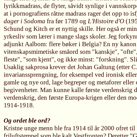
lyrikkmadrass, de flyter, såvidt synlige i vannsko
at i pornografiens råtne madrass rager det opp to is
dager i Sodoma
fra før 1789 og
L'Histoire d'O
(195
Schund og Kitch er et nyttig skille. Her også er min
yrkesliv som lærer i mange slags skoler. Jeg forkynn
adjunkt Aalbom: flere bøker i Belgia? En ny kano
vitenskapsmimetiske småord som "kanskje", "ofte", 
fleste", "som kjent", og ikke minst: "forskning". Sli
Usaklig sakprosa krever det Johan Galtung (etter C.
invarianssprengning, for eksempel ved ironisk elle
gamle og nye ord, lage begreper og metaforer eller o
begivenheter. Man kunne kalle første verdenskrig d
verdenskrig, den første Europa-krigen eller den m
1914-1918.
Og ordet ble ord?
Kristne unge menn ble fra 1914 til år 2000 ofret til K
friluftstempel som ble kalt Vestfronten? Deretter "