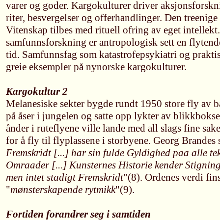
varer og goder. Kargokulturer driver aksjonsforskn
riter, besvergelser og offerhandlinger. Den treenig
Vitenskap tilbes med rituell ofring av eget intelle
samfunnsforskning er antropologisk sett en flytende
tid. Samfunnsfag som katastrofepsykiatri og prakt
greie eksempler på nynorske kargokulturer.
Kargokultur 2
Melanesiske sekter bygde rundt 1950 store fly av b
på åser i jungelen og satte opp lykter av blikkbokse
ånder i ruteflyene ville lande med all slags fine sake
for å fly til flyplassene i storbyene. Georg Brandes 
Fremskridt [...] har sin fulde Gyldighed paa alle t
Omraader [...] Kunsternes Historie kender Stigning
men intet stadigt Fremskridt
"(8). Ordenes verdi fin
"
mønsterskapende rytmikk
"(9).
Fortiden forandrer seg i samtiden