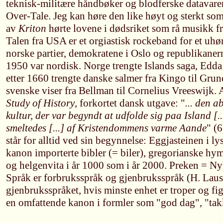
teknisk-militære håndbøker og blodferske datavar
Over-Tale. Jeg kan høre den like høyt og sterkt som 
av
Kriton
hørte lovene i dødsriket som rå musikk f
Talen fra USA er et orgiastisk rockeband for et uhør
norske partier, demokratene i Oslo og republikaner
1950 var nordisk. Norge trengte Islands saga, Edd
etter 1660 trengte danske salmer fra Kingo til Grund
svenske viser fra Bellman til Cornelius Vreeswijk.
Study of History
, forkortet dansk utgave: "
... den a
kultur, der var begyndt at udfolde sig paa Island [.
smeltedes [...] af Kristendommens varme Aande
" (
står for alltid ved sin begynnelse: Eggjasteinen i ly
kanon importerte bibler (= biler), gregorianske hy
og helgenvita i år 1000 som i år 2000. Preken = Ny
Språk er forbruksspråk og gjenbruksspråk (H. Laus
gjenbruksspråket, hvis minste enhet er troper og fi
en omfattende kanon i formler som "god dag", "takk