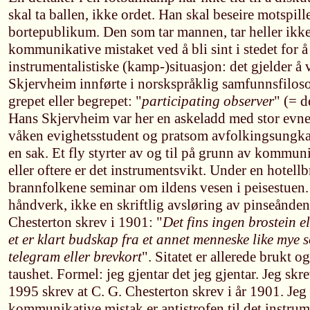
skal ta ballen, ikke ordet. Han skal beseire motspille
bortepublikum. Den som tar mannen, tar heller ikke
kommunikative mistaket ved å bli sint i stedet for å
instrumentalistiske (kamp-)situasjon: det gjelder å 
Skjervheim innførte i norskspråklig samfunnsfiloso
grepet eller begrepet: "
participating observer
" (= d
Hans Skjervheim var her en askeladd med stor evne
våken evighetsstudent og pratsom avfolkingsungkar
en sak. Et fly styrter av og til på grunn av kommun
eller oftere er det instrumentsvikt. Under en hotell
brannfolkene seminar om ildens vesen i peisestuen. 
håndverk, ikke en skriftlig avsløring av pinseånde
Chesterton skrev i 1901: "
Det fins ingen brostein e
et er klart budskap fra et annet menneske like mye 
telegram eller brevkort
". Sitatet er allerede brukt o
taushet. Formel: jeg gjentar det jeg gjentar. Jeg skre
1995 skrev at C. G. Chesterton skrev i år 1901. Jeg 
kommunikative mistak er antistrofen til det instrume