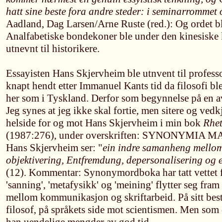
hatt sine beste fora andre steder: i seminarrommet 
Aadland, Dag Larsen/Arne Ruste (red.): Og ordet b
Analfabetiske bondekoner ble under den kinesiske
utnevnt til historikere.
Essayisten Hans Skjervheim ble utnvent til professor
knapt hendt etter Immanuel Kants tid da filosofi bl
her som i Tyskland. Derfor som begynnelse på en a
Jeg synes at jeg ikke skal fortie, men sitere og ved
helside for og mot Hans Skjervheim i min bok
Rhet
(1987:276), under overskriften: SYNONYMIA MAGN
Hans Skjervheim ser: "
ein indre samanheng mellom 
objektivering, Entfremdung, depersonalisering og e
(12). Kommentar: Synonymordboka har tatt vettet 
'sanning', 'metafysikk' og 'meining' flytter seg fram 
mellom kommunikasjon og skriftarbeid. På sitt best
filosof, på språkets side mot scientismen. Men som 