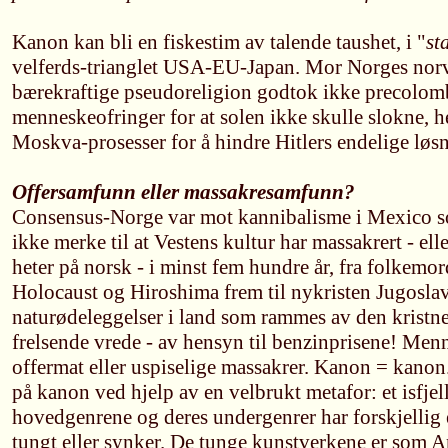
Kanon kan bli en fiskestim av talende taushet, i "
st
velferds-trianglet USA-EU-Japan. Mor Norges norv
bærekraftige pseudoreligion godtok ikke precolom
menneskeofringer for at solen ikke skulle slokne, he
Moskva-prosesser for å hindre Hitlers endelige løs
Offersamfunn eller massakresamfunn?
Consensus-Norge var mot kannibalisme i Mexico s
ikke merke til at Vestens kultur har massakrert - ell
heter på norsk - i minst fem hundre år, fra folkemo
Holocaust og Hiroshima frem til nykristen Jugosla
naturødeleggelser i land som rammes av den kristne
frelsende vrede - av hensyn til benzinprisene! Menn
offermat eller uspiselige massakrer. Kanon = kanon. 
på kanon ved hjelp av en velbrukt metafor: et isfjell
hovedgenrene og deres undergenrer har forskjellig e
tungt eller synker. De tunge kunstverkene er som A