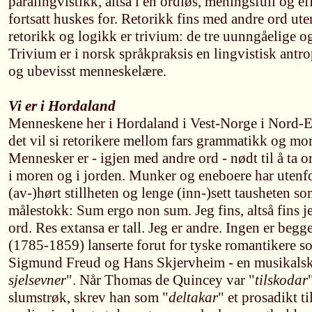
paralingvistikk, altså i en ordløs, meningsfull og e
fortsatt huskes for. Retorikk fins med andre ord ut
retorikk og logikk er trivium: de tre uunngåelige 
Trivium er i norsk språkpraksis en lingvistisk antr
og ubevisst menneskelære.
Vi er i Hordaland
Menneskene her i Hordaland i Vest-Norge i Nord-E
det vil si retorikere mellom fars grammatikk og mo
Mennesker er - igjen med andre ord - nødt til å ta o
i moren og i jorden. Munker og eneboere har utenfor 
(av-)hørt stillheten og lenge (inn-)sett tausheten s
målestokk: Sum ergo non sum. Jeg fins, altså fins j
ord. Res extansa er tall. Jeg er andre. Ingen er be
(1785-1859) lanserte forut for tyske romantikere s
Sigmund Freud og Hans Skjervheim - en musikalsk
sjelsevner
". Når Thomas de Quincey var "
tilskodar
slumstrøk, skrev han som "
deltakar
" et prosadikt t