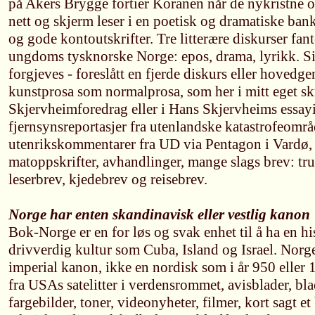
på Akers Brygge fortier Koranen når de nykristne o
nett og skjerm leser i en poetisk og dramatiske ba
og gode kontoutskrifter. Tre litterære diskurser fa
ungdoms tysknorske Norge: epos, drama, lyrikk. Side
forgjeves - foreslått en fjerde diskurs eller hovedgen
kunstprosa som normalprosa, som her i mitt eget skr
Skjervheimforedrag eller i Hans Skjervheims essayi
fjernsynsreportasjer fra utenlandske katastrofeområ
utenrikskommentarer fra UD via Pentagon i Vardø, 
matoppskrifter, avhandlinger, mange slags brev: tru
leserbrev, kjedebrev og reisebrev.
Norge har enten skandinavisk eller vestlig kanon
Bok-Norge er en for løs og svak enhet til å ha en hi
drivverdig kultur som Cuba, Island og Israel. Norge
imperial kanon, ikke en nordisk som i år 950 eller 
fra USAs satelitter i verdensrommet, avisblader, bla
fargebilder, toner, videonyheter, filmer, kort sagt e