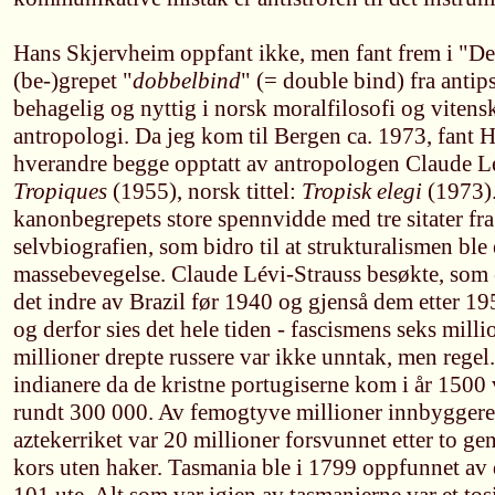
Hans Skjervheim oppfant ikke, men fant frem i "De
(be-)grepet "
dobbelbind
" (= double bind) fra antip
behagelig og nyttig i norsk moralfilosofi og vitens
antropologi. Da jeg kom til Bergen ca. 1973, fant 
hverandre begge opptatt av antropologen Claude L
Tropiques
(1955), norsk tittel:
Tropisk elegi
(1973).
kanonbegrepets store spennvidde med tre sitater fra
selvbiografien, som bidro til at strukturalismen ble 
massebevegelse. Claude Lévi-Strauss besøkte, som en
det indre av Brazil før 1940 og gjenså dem etter 1950
og derfor sies det hele tiden - fascismens seks mill
millioner drepte russere var ikke unntak, men regel
indianere da de kristne portugiserne kom i år 1500 v
rundt 300 000. Av femogtyve millioner innbyggere
aztekerriket var 20 millioner forsvunnet etter to ge
kors uten haker. Tasmania ble i 1799 oppfunnet av d