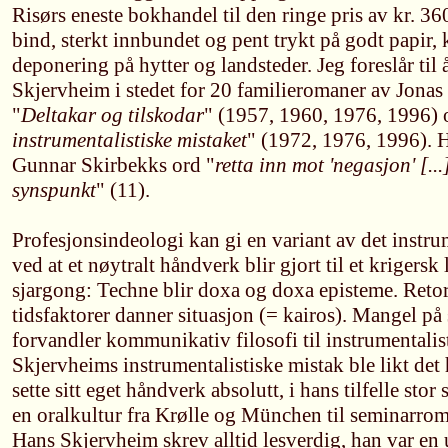
Risørs eneste bokhandel til den ringe pris av kr. 360
bind, sterkt innbundet og pent trykt på godt papir, k
deponering på hytter og landsteder. Jeg foreslår til
Skjervheim i stedet for 20 familieromaner av Jonas
"
Deltakar og tilskodar
" (1957, 1960, 1976, 1996) 
instrumentalistiske mistaket
" (1972, 1976, 1996). 
Gunnar Skirbekks ord "
retta inn mot 'negasjon' [...
synspunkt
" (11).
Profesjonsindeologi kan gi en variant av det instru
ved at et nøytralt håndverk blir gjort til et krigersk 
sjargong: Techne blir doxa og doxa episteme. Reto
tidsfaktorer danner situasjon (= kairos). Mangel på 
forvandler kommunikativ filosofi til instrumentalis
Skjervheims instrumentalistiske mistak ble likt det 
sette sitt eget håndverk absolutt, i hans tilfelle stor
en oralkultur fra Krølle og München til seminarro
Hans Skjervheim skrev alltid lesverdig, han var en 