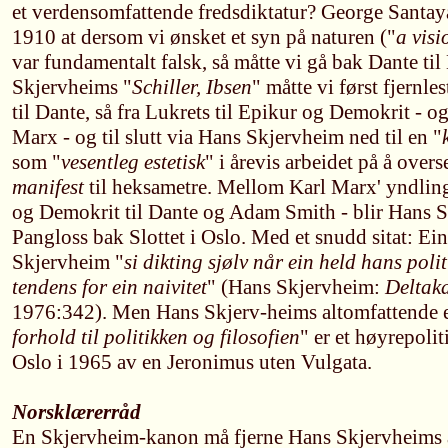
et verdensomfattende fredsdiktatur? George Santay
1910 at dersom vi ønsket et syn på naturen ("
a visi
var fundamentalt falsk, så måtte vi gå bak Dante til
Skjervheims "
Schiller, Ibsen
" måtte vi først fjernle
til Dante, så fra Lukrets til Epikur og Demokrit - og
Marx - og til slutt via Hans Skjervheim ned til en "
som "
vesentleg estetisk
" i årevis arbeidet på å overs
manifest
til heksametre. Mellom Karl Marx' yndlings
og Demokrit til Dante og Adam Smith - blir Hans S
Pangloss bak Slottet i Oslo. Med et snudd sitat: Ein
Skjervheim "
si dikting sjølv når ein held hans poli
tendens for ein naivitet
" (Hans Skjervheim:
Deltaka
1976:342). Men Hans Skjerv-heims altomfattende 
forhold til politikken og filosofien
" er et høyrepolit
Oslo i 1965 av en Jeronimus uten Vulgata.
Norsklærerråd
En Skjervheim-kanon må fjerne Hans Skjervheims a