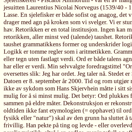
Sjelefiskeren - Piscator Animorum - var ett av man
jesuitten Laurentius Nicolai Norvegus (1539/40 - 1
Lasse. En sjelefisker er både sofist og anagog, det vi
drager med agn på kroken som vi svelger. Vi er stu
hav. Retorikken er en total institusjon. Ingen kan me
retorikken, aller minst ved (talende) taushet. Retor
taushet grammatikkens former og underskrider logi
Logikk er tomme regler som i aritmetikken. Gramma
eller tegn uten fastlagt verdi. Ord er både talens a
har eller er verdi. Min selvvalgte foredragstittel "O
oversettes slik: Jeg har ordet. Jeg taler nå. Stedet er
Datoen er 8. september år 2000. Tid og rom utgjør m
ikke av sykdom som Hans Skjervhein måtte i sitt siste
mulig for å si minst mulig. Det betyr: Ord plukkes f
sammen på eldre måter. Dekonstruksjon er rekonstr
oldtiden ikke fant etymologien (= opphavet) til ord
fysikk eller "natur") skal av den grunn ha sluttet å t
frivillig. Han pekte på ting og levde - eller overlev