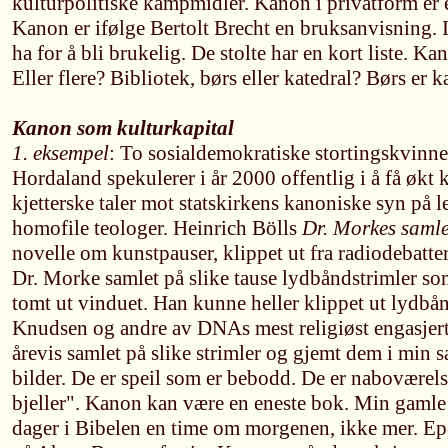
kulturpolitiske kampmidler. Kanon i privatform er e
Kanon er ifølge Bertolt Brecht en bruksanvisning.
ha for å bli brukelig. De stolte har en kort liste. K
Eller flere? Bibliotek, børs eller katedral? Børs er 
Kanon som kulturkapital
1. eksempel
: To sosialdemokratiske stortingskvinne
Hordaland spekulerer i år 2000 offentlig i å få økt 
kjetterske taler mot statskirkens kanoniske syn på l
homofile teologer. Heinrich Bölls
Dr. Morkes samle
novelle om kunstpauser, klippet ut fra radiodebatter
Dr. Morke samlet på slike tause lydbåndstrimler so
tomt ut vinduet. Han kunne heller klippet ut lydbån
Knudsen og andre av DNAs mest religiøst engasjerte 
årevis samlet på slike strimler og gjemt dem i min 
bilder. De er speil som er bebodd. De er naboværel
bjeller". Kanon kan være en eneste bok. Min gamle 
dager i Bibelen en time om morgenen, ikke mer. Ep