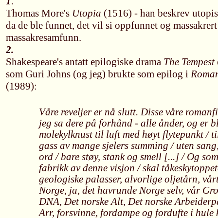
1
.
Thomas More's
Utopia
(1516) - han beskrev utopi
da de ble funnet, det vil si oppfunnet og massakrert
massakresamfunn.
2.
Shakespeare's antatt epilogiske drama
The Tempest
som Guri Johns (og jeg) brukte som epilog i
Roman
(1989):
Våre reveljer er nå slutt. Disse våre romanf
jeg sa dere på forhånd - alle ånder, og er bl
molekylknust til luft med høyt flytepunkt / t
gass av mange sjelers summing / uten sang,
ord / bare støy, stank og smell [...] / Og so
fabrikk av denne visjon / skal tåkeskytoppe
geologiske palasser, alvorlige oljetårn, vår
Norge, ja, det havrunde Norge selv, vår Gr
DNA, Det norske Alt, Det norske Arbeiderpa
Arr, forsvinne, fordampe og fordufte i hule 