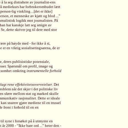
å la seg distrahere av journalist-ens
 På mediekurs har forbrukerombudet lært
erson-lig vinkling....[det er ikke]
erson, et menneske av kjøtt og blod ...”
nalistisk logikk mot journalisten. På
han har kanskje latt seg smigre av
e, dette skriver jeg til dere med stor
være på høyde med - for ikke å si,
er en viktig sosialiseringsarena, de er
, deres publisistiske potensiale,
sser. Spørsmål om profil, image og
rksomhet omkring
instrumentelle forhold
agt rene effektivitetsoverveielser
. Det
problem når det skjer i det politiske liv
om en sfære mellom stat og marked skulle
mmunikativ rasjonalitet. Dette er ideale
 kan snarere gjøre mediene til en trussel
 front i forhold til en en
til syne i forsøket på å utmynte en
 år 2000 - “Ikke bare ord ...” heter den -