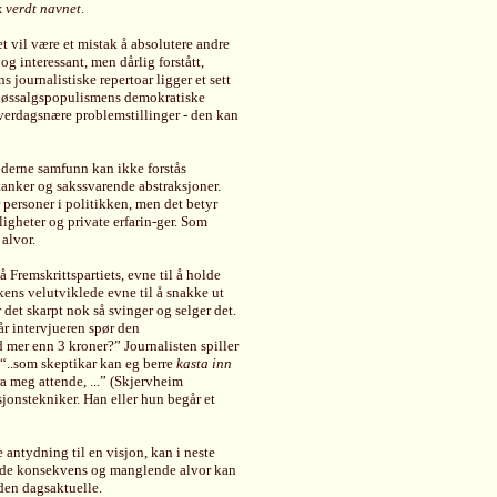
k verdt navnet
.
t vil være et mistak å absolutere andre
g interessant, men dårlig forstått,
s journalistiske repertoar ligger et sett
r. Løssalgspopulismens demokratiske
e hverdagsnære problemstillinger - den kan
oderne samfunn kan ikke forstås
anker og sakssvarende abstraksjoner.
ir personer i politikken, men det betyr
ligheter og private erfarin-ger. Som
alvor.
å Fremskrittspartiets, evne til å holde
kens velutviklede evne til å snakke ut
r det skarpt nok så svinger og selger det.
år intervjueren spør den
 mer enn 3 kroner?” Journalisten spiller
“..som skeptikar kan eg berre
kasta inn
a meg attende, ...” (Skjervheim
sjonstekniker. Han eller hun begår et
 antydning til en visjon, kan i neste
ende konsekvens og manglende alvor kan
den dagsaktuelle.