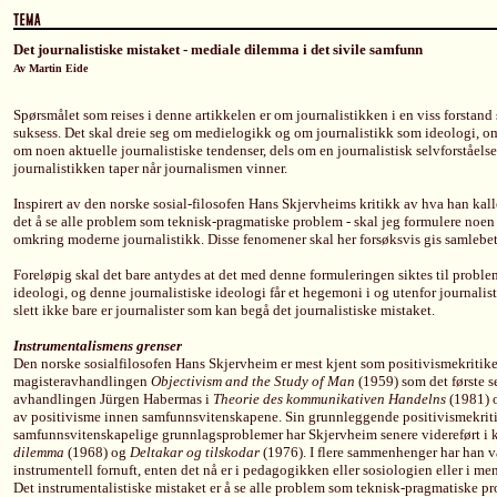
Det journalistiske mistaket - mediale dilemma i det sivile samfunn
Av Martin Eide
Spørsmålet som reises i denne artikkelen er om journalistikken i en viss forstand stå
suksess. Det skal dreie seg om medielogikk og om journalistikk som ideologi, 
om noen aktuelle journalistiske tendenser, dels om en journalistisk selvforståelse
journalistikken taper når journalismen vinner.
Inspirert av den norske sosial-filosofen Hans Skjervheims kritikk av hva han kall
det å se alle problem som teknisk-pragmatiske problem - skal jeg formulere noe
omkring moderne journalistikk. Disse fenomener skal her forsøksvis gis samleb
Foreløpig skal det bare antydes at det med denne formuleringen siktes til problem
ideologi, og denne journalistiske ideologi får et hegemoni i og utenfor journalisti
slett ikke bare er journalister som kan begå det journalistiske mistaket.
Instrumentalismens grenser
Den norske sosialfilosofen Hans Skjervheim er mest kjent som positivismekritike
magisteravhandlingen
Objectivism and the Study of Man
(1959) som det første s
avhandlingen Jürgen Habermas i
Theorie des kommunikativen Handelns
(1981) o
av positivisme innen samfunnsvitenskapene. Sin grunnleggende positivismekriti
samfunnsvitenskapelige grunnlagsproblemer har Skjervheim senere videreført i 
dilemma
(1968) og
Deltakar og tilskodar
(1976). I flere sammenhenger har han væ
instrumentell fornuft, enten det nå er i pedagogikken eller sosiologien eller i m
Det instrumentalistiske mistaket er å se alle problem som teknisk-pragmatiske 