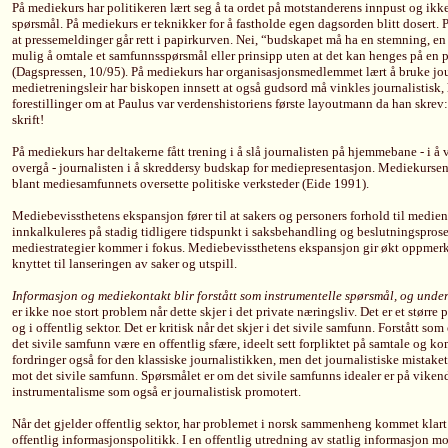
På mediekurs har politikeren lært seg å ta ordet på motstanderens innpust og ikke 
spørsmål. På mediekurs er teknikker for å fastholde egen dagsorden blitt dosert.
at pressemeldinger går rett i papirkurven. Nei, “budskapet må ha en stemning, en p
mulig å omtale et samfunnsspørsmål eller prinsipp uten at det kan henges på en p
(Dagspressen, 10/95). På mediekurs har organisasjonsmedlemmet lært å bruke jour
medietreningsleir har biskopen innsett at også gudsord må vinkles journalistisk, 
forestillinger om at Paulus var verdenshistoriens første layoutmann da han skrev: S
skrift!
På mediekurs har deltakerne fått trening i å slå journalisten på hjemmebane - i å 
overgå - journalisten i å skreddersy budskap for mediepresentasjon. Mediekursene 
blant mediesamfunnets oversette politiske verksteder (Eide 1991).
Mediebevissthetens ekspansjon fører til at sakers og personers forhold til mediene
innkalkuleres på stadig tidligere tidspunkt i saksbehandling og beslutningsprose
mediestrategier kommer i fokus. Mediebevissthetens ekspansjon gir økt oppme
knyttet til lanseringen av saker og utspill.
Informasjon og mediekontakt blir forstått som instrumentelle spørsmål, og underl
er ikke noe stort problem når dette skjer i det private næringsliv. Det er et større 
og i offentlig sektor. Det er kritisk når det skjer i det sivile samfunn. Forstått s
det sivile samfunn være en offentlig sfære, ideelt sett forpliktet på samtale og ko
fordringer også for den klassiske journalistikken, men det journalistiske mistaket
mot det sivile samfunn. Spørsmålet er om det sivile samfunns idealer er på vikende
instrumentalisme som også er journalistisk promotert.
Når det gjelder offentlig sektor, har problemet i norsk sammenheng kommet klart 
offentlig informasjonspolitikk. I en offentlig utredning av statlig informasjon mot