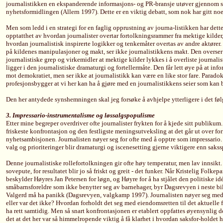
journalistikken en ekspanderende informasjons- og PR-bransje utøver gjennom si
nyhetsformidlingen (Allern 1997). Dette er en viktig debatt, som nok har gitt noe
Men som ledd i en strategi for en faglig opprustning av journa-listikken har dett
opptatthet av hvordan journalister overtar fortolkningsrammer fra mektige kilder, 
hvordan journalistisk inspirerte logikker og tenkemåter overtas av andre aktører.
på kildenes manipulasjoner og makt, ser ikke journalistikkens makt. Den overser
journalistiske grep og virkemidler at mektige kilder lykkes i å overliste journali
ligger i den journalistiske dramaturgi og fortellermåte. Den får lett øye på at in
mot demokratiet, men ser ikke at journalistikk kan være en like stor fare. Paradok
profesjonsbygger at vi her kan ha å gjøre med en journalistikkens seier som kan bl
Den her antydede synshemningen skal jeg forsøke å avhjelpe ytterligere i det fø
3. Impressario-instrumentalisme og løssalgspopulisme
Etter mine begreper overdriver ofte journalister frykten for å kjede sitt publikum.
friskeste konfrontasjon og den festligste meningsutveksling at det går ut over fo
nyhetsambisjonen. Journalisten nøyer seg for ofte med å opptre som impressario. D
valg og prioriteringer blir dramaturgi og iscenesetting gjerne viktigere enn saks
Denne journalistiske rollefortolkningen gir ofte høy temperatur, men lav innsikt. 
sovepute, for resultatet blir jo så friskt og greit - det funker. Når Kristelig Folk
beskylder Høyres Jan Petersen for løgn, og Høyre for å ha stjålet den politiske idé
småbarnsforeldre som ikke benytter seg av barnehager, byr Dagsrevyen i neste bil
Valgerd må ha panikk (Dagsrevyen, valgkamp 1997). Journalisten nøyer seg med 
eller var det ikke? Hvordan forholdt det seg med eiendomsretten til det aktuelle
ha rett samtidig. Men så snart konfrontasjonen er etablert oppfattes øyensynlig d
det at det her var så himmelropende viktig å få klarhet i hvordan saksfor-hold