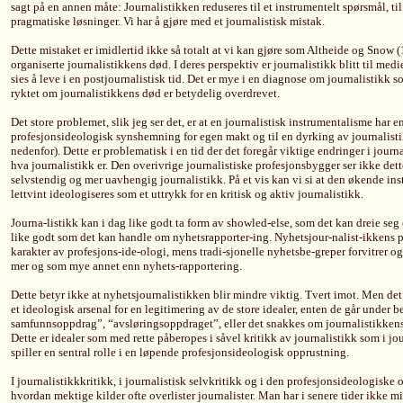
sagt på en annen måte: Journalistikken reduseres til et instrumentelt spørsmål, ti
pragmatiske løsninger. Vi har å gjøre med et journalistisk mistak.
Dette mistaket er imidlertid ikke så totalt at vi kan gjøre som Altheide og Snow
organiserte journalistikkens død. I deres perspektiv er journalistikk blitt til 
sies å leve i en postjournalistisk tid. Det er mye i en diagnose om journalistik
ryktet om journalistikkens død er betydelig overdrevet.
Det store problemet, slik jeg ser det, er at en journalistisk instrumentalisme har
profesjonsideologisk synshemning for egen makt og til en dyrking av journalisti
nedenfor). Dette er problematisk i en tid der det foregår viktige endringer i journa
hva journalistikk er. Den overivrige journalistiske profesjonsbygger ser ikke det
selvstendig og mer uavhengig journalistikk. På et vis kan vi si at den økende ins
lettvint ideologiseres som et uttrykk for en kritisk og aktiv journalistikk.
Journa-listikk kan i dag like godt ta form av showled-else, som det kan dreie se
like godt som det kan handle om nyhetsrapporter-ing. Nyhetsjour-nalist-ikkens p
karakter av profesjons-ide-ologi, mens tradi-sjonelle nyhetsbe-greper forvitrer o
mer og som mye annet enn nyhets-rapportering.
Dette betyr ikke at nyhetsjournalistikken blir mindre viktig. Tvert imot. Men det 
et ideologisk arsenal for en legitimering av de store idealer, enten de går under 
samfunnsoppdrag”, “avsløringsoppdraget”, eller det snakkes om journalistikkens
Dette er idealer som med rette påberopes i såvel kritikk av journalistikk som i jo
spiller en sentral rolle i en løpende profesjonsideologisk opprustning.
I journalistikkkritikk, i journalistisk selvkritikk og i den profesjonsideologisk
hvordan mektige kilder ofte overlister journalister. Man har i senere tider ikke 