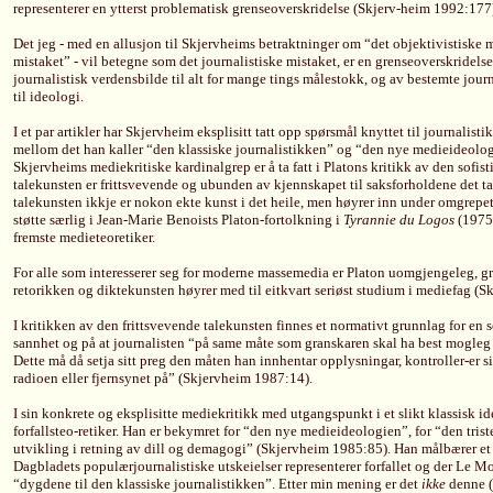
representerer en ytterst problematisk grenseoverskridelse (Skjerv-heim 1992:177
Det jeg - med en allusjon til Skjervheims betraktninger om “det objektivistiske 
mistaket” - vil betegne som det journalistiske mistaket, er en grenseoverskridels
journalistisk verdensbilde til alt for mange tings målestokk, og av bestemte jou
til ideologi.
I et par artikler har Skjervheim eksplisitt tatt opp spørsmål knyttet til journalist
mellom det han kaller “den klassiske journalistikken” og “den nye medieideolo
Skjervheims mediekritiske kardinalgrep er å ta fatt i Platons kritikk av den sofist
talekunsten er frittsvevende og ubunden av kjennskapet til saksforholdene det ta
talekunsten ikkje er nokon ekte kunst i det heile, men høyrer inn under omgrepe
støtte særlig i Jean-Marie Benoists Platon-fortolkning i
Tyrannie du Logos
(1975)
fremste medieteoretiker.
For alle som interesserer seg for moderne massemedia er Platon uomgjengeleg, gru
retorikken og diktekunsten høyrer med til eitkvart seriøst studium i mediefag (
I kritikken av den frittsvevende talekunsten finnes et normativt grunnlag for en se
sannhet og på at journalisten “på same måte som granskaren skal ha best mogleg 
Dette må då setja sitt preg den måten han innhentar opplysningar, kontroller-er sin
radioen eller fjernsynet på” (Skjervheim 1987:14).
I sin konkrete og eksplisitte mediekritikk med utgangspunkt i et slikt klassisk i
forfallsteo-retiker. Han er bekymret for “den nye medieideologien”, for “den trist
utvikling i retning av dill og demagogi” (Skjervheim 1985:85). Han målbærer et
Dagbladets populærjournalistiske utskeielser representerer forfallet og der Le M
“dygdene til den klassiske journalistikken”. Etter min mening er det
ikke
denne (