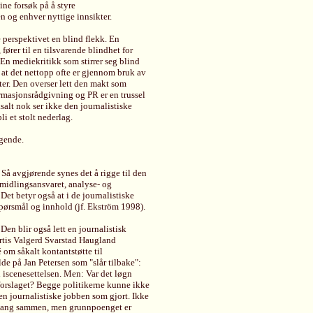
ne forsøk på å styre
n og enhver nyttige innsikter.
e perspektivet en blind flekk. En
fører til en tilsvarende blindhet for
 En mediekritikk som stirrer seg blind
 at det nettopp ofte er gjennom bruk av
ster. Den overser lett den makt som
formasjonsrådgivning og PR er en trussel
salt nok ser ikke den journalistiske
i et stolt nederlag.
lgende.
 Så avgjørende synes det å rigge til den
rmidlingsansvaret, analyse- og
et betyr også at i de journalistiske
spørsmål og innhold (jf. Ekström 1998).
Den blir også lett en journalistisk
epartis Valgerd Svarstad Haugland
 om såkalt kontantstøtte til
de på Jan Petersen som "slår tilbake":
iscenesettelsen. Men: Var det løgn
 forslaget? Begge politikerne kunne ikke
en journalistiske jobben som gjort. Ikke
et hang sammen, men grunnpoenget er