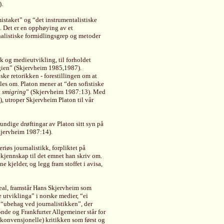
).
mistaket” og “det instrumentalistiske
e. Det er en opphøying av et
rnalistiske formidlingsgrep og metoder
ikk og medieutvikling, til forholdet
gien” (Skjervheim 1985,1987).
iske retorikken - forestillingen om at
les om. Platon mener at “den sofistiske
t
smigring
” (Skjervheim 1987:13). Med
, utroper Skjervheim Platon til vår
ndige drøftingar av Platon sitt syn på
Skjervheim 1987:14).
riøs journalistikk, forpliktet på
kjennskap til det emnet han skriv om.
e kjelder, og legg fram stoffet i avisa,
deal, framstår Hans Skjervheim som
e utviklinga” i norske medier, “ei
 “ubehag ved journalistikken”, der
onde og Frankfurter Allgemeiner står for
konvensjonelle) kritikken som først og