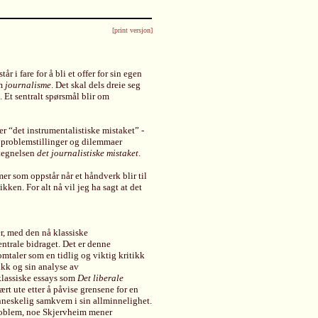
[print versjon]
r i fare for å bli et offer for sin egen
om
journalisme
. Det skal dels dreie seg
. Et sentralt spørsmål blir om
er “det instrumentalistiske mistaket” -
n problemstillinger og dilemmaer
etegnelsen
det journalistiske mistaket
.
er som oppstår når et håndverk blir til
kken. For alt nå vil jeg ha sagt at det
r, med den nå klassiske
entrale bidraget. Det er denne
mtaler som en tidlig og viktig kritikk
kk og sin analyse av
klassiske essays som
Det liberale
rt ute etter å påvise grensene for en
enneskelig samkvem i sin allminnelighet.
problem, noe Skjervheim mener