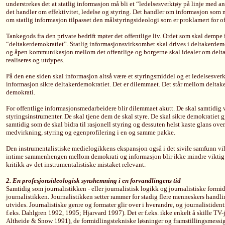
understrekes det at statlig informasjon må bli et “ledelsesverktøy på linje med 
det handler om effektivitet, ledelse og styring. Det handler om informasjon som m
om statlig informasjon tilpasset den målstyringsideologi som er proklamert for o
Tankegods fra den private bedrift møter det offentlige liv. Ordet som skal dempe
“deltakerdemokratiet”. Statlig informasjonsvirksomhet skal drives i deltakerdem
og åpen kommunikasjon mellom det offentlige og borgerne skal idealer om delta
realiseres og utdypes.
På den ene siden skal informasjon altså være et styringsmiddel og et ledelsesverk
informasjon sikre deltakerdemokratiet. Det er dilemmaet. Det står mellom deltak
demokrati.
For offentlige informasjonsmedarbeidere blir dilemmaet akutt. De skal samtidig
styringsinstrumenter. De skal tjene dem de skal styre. De skal sikre demokratiet g
samtidig som de skal bidra til rasjonell styring og dessuten helst kaste glans ove
medvirkning, styring og egenprofilering i en og samme pakke.
Den instrumentalistiske medielogikkens ekspansjon også i det sivile samfunn vil
intime sammenhengen mellom demokrati og informasjon blir ikke mindre viktig 
kritikk av det instrumentalistiske mistaket relevant.
2. En profesjonsideologisk synshemning i en forvandlingens tid
Samtidig som journalistikken - eller journalistisk logikk og journalistiske formi
journalistikken. Journalistikken setter rammer for stadig flere menneskers handl
utvides. Journalistiske genre og formater glir over i hverandre, og journalistidenti
f.eks. Dahlgren 1992, 1995; Hjarvard 1997). Det er f.eks. ikke enkelt å skille TV-
Altheide & Snow 1991), de formidlingstekniske løsninger og framstillingsmessige 