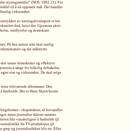
andre styringsmidler” (NOU 1992:21). For
iddel til å nå oppsatte mål. Det handler
ffentlig virksomhet.
 inntrykket av næringslivsimport er her
okratiets ånd, heter det. Gjennom aktiv
kelse, innflytelse og demokrati
tøy. På den annen side skal statlig
erdemokratiet og det målstyrte
 være sanne demokrater og effektive
jennom å sørge for folkelig deltakelse,
r egen etat og virksomhet. De skal selge
 reise tilsvarende dilemmaer. Den
å fastholde. Her er Hans Skjervheims
dlingsformer - ekspanderer, så forvandles
inger, mens journalist-ikkens rammer
teten blir vanskeligere å fastholde (jf.
journalistikk fra TV-produksjon (jf.
grep og journalistikken blir ett. Eller