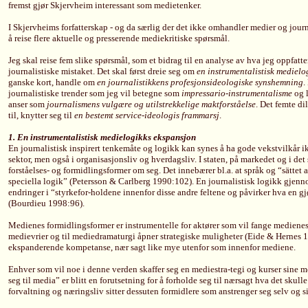
fremst gjør Skjervheim interessant som medietenker.
I Skjervheims forfatterskap - og da særlig der det ikke omhandler medier og journa
å reise flere aktuelle og presserende mediekritiske spørsmål.
Jeg skal reise fem slike spørsmål, som et bidrag til en analyse av hva jeg oppfatte
journalistiske mistaket. Det skal først dreie seg om
en instrumentalistisk medielo
ganske kort, handle om
en journalistikkens profesjonsideologiske synshemning
.
journalistiske trender som jeg vil betegne som
impressario-instrumentalisme
og l
anser som
journalismens vulgære og utilstrekkelige maktforståelse
. Det femte d
til, knytter seg til
en bestemt service-ideologis frammarsj
.
1. En instrumentalistisk medielogikks ekspansjon
En journalistisk inspirert tenkemåte og logikk kan synes å ha gode vekstvilkår ik
sektor, men også i organisasjonsliv og hverdagsliv. I staten, på markedet og i det
forståelses- og formidlingsformer om seg. Det innebærer bl.a. at språk og “sättet a
speciella logik” (Petersson & Carlberg 1990:102). En journalistisk logikk gjennom
endringer i “styrkefor-holdene innenfor disse andre feltene og påvirker hva en gj
(Bourdieu 1998:96).
Medienes formidlingsformer er instrumentelle for aktører som vil fange medien
medievrier og til mediedramaturgi åpner strategiske muligheter (Eide & Hernes 19
ekspanderende kompetanse, nær sagt like mye utenfor som innenfor mediene.
Enhver som vil noe i denne verden skaffer seg en mediestra-tegi og kurser sine 
seg til media” er blitt en forutsetning for å forholde seg til nærsagt hva det skull
forvaltning og næringsliv sitter dessuten formidlere som anstrenger seg selv og si