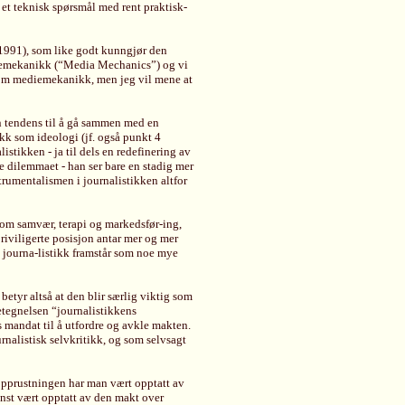
l et teknisk spørsmål med rent praktisk-
 (1991), som like godt kunngjør den
mediemekanikk (“Media Mechanics”) og vi
k som mediemekanikk, men jeg vil mene at
 en tendens til å gå sammen med en
kk som ideologi (jf. også punkt 4
listikken - ja til dels en redefinering av
te dilemmaet - han ser bare en stadig mer
trumentalismen i journalistikken altfor
g om samvær, terapi og markedsfør-ing,
riviligerte posisjon antar mer og mer
g journa-listikk framstår som noe mye
betyr altså at den blir særlig viktig som
betegnelsen “journalistikkens
 mandat til å utfordre og avkle makten.
urnalistisk selvkritikk, og som selvsagt
e opprustningen har man vært opptatt av
minst vært opptatt av den makt over