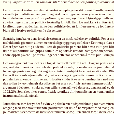
viktig:
Impres-sariorollen kan aldri bli for enerådende i en politisk journalistik
Det vil være et instrumentalistisk mistak å opphøye en slik formidlerrolle, som de
aktuelle journalistiske håndgrep. Jag skal her utdype ved å antyde en komplisert o
forbindelse mellom
løssalgspopulisme og annen populisme
. I løssalgspopulismen
av vinklinger som gjør politikk forståelig for folk flest. De snakker så vi forstå
kvalitet ligger i at den kan åpne den politiske debatt for flere røster og for fler
bidra til å løsrive politikken fra ekspertene.
Samtidig innebærer dens forståelsesformer en misforståelse av politikk. For et m
utelukkende gjennom allmenmenneskelige ryggmargsreflekser. Det trengs klare t
Det er åpenbart riktig at desto likere de politiske partiene blir desto viktigere bl
ikke at all politikk kan gripes, formidles og forstås umiddelbart gjennom person-
andre oppslagsvennlige forenklinger er dette noe annet enn å ta sitt publikum på 
Det kan også tenkes at det er en logisk parallell mellom Carl I. Hagens partis, alts
seg med standpunkter over hele den politiske skala, og medienes og journalistik
fra mange posisjoner og til å angripe et intervju-objekt fra en rekke ståsteder. Bli
Det er ikke revolverjournalistikk, det er en slags krypskytterjournalistikk. Som n
popularitetssøkende politikeren: “Hvorfor vil du ikke sette bensinprisen ned med
den rollen Skjervheim gir skeptikeren i et essay om “mistankens hermeneutikk”. 
argument i debatten; straks nokon stiller spørsmål ved desse argumenta, må eg dr
1992:26). Som skeptiker, som sofistisk retoriker, blir journalisten en kommunika
instrumentalistisk mistak.
Journalisten som har yndet å avkreve politikeren budsjettdekning for hver minste
omgang med stor bravur klandre politikeren for ikke å ha visjoner. Med mangl
journalisten iscenesette de mest spektakulære show, uten annen forpliktelse enn 