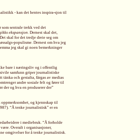
listikk - kan det hentes inspira-sjon til
r som sentrale trekk ved det
gikks ekspansjon
. Dernest skal det,
 Det skal for det tredje dreie seg om
øssalgs-populisme. Dernest om hva jeg
ilemma jeg skal gi noen bemerkninger
ke bare i næringsliv og i offentlig
 sivile samfunn griper journalistiske
tt tänka och gestalta, färgas av medias
trenger andre sosiale felt og fører til
ør der og hva en produserer der”
es oppmerksomhet, og kjennskap til
87). “Å tenke journalistisk” er en
medarbeidere i mediebruk. “Å forholde
e være. Overalt i organisasjoner,
ne omgivelser for å tenke journalistisk.