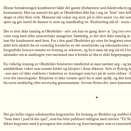
Denne betraktningen kombinerer både det gamle (forfatteren som håndverker) og 
konsument). Den tar uansett for gitt at Obstfelders dikt har i seg en "kim" mot f
skape et eller flere verk. Manuset må vokse seg stort, på et eller annet vis, det 
spire og gro inntil de danner et stort og standhaftig tre. Realisering må til - noe
Det er slett ikke umulig at Obstfelder - selv om han en gang skrev at "jeg tror over
være enig med slike aristoteliske antagelser. Samtidig, er det slett ikke umulig at h
han ble konfrontert med dem. For i den grad Obstfelder gir etter for begjæret etter 
aldri helt adskilt fra en vemodig forståelse av det urealistiske og inkonsekvente 
biografiske hensyn erstatte en lesning av tekstene, og hvis man tar seg tid til å l
mistanke om at samlingen yter motstand mot å forstås ut ifra et slikt begrepsappa
En virkelig lesning av Obstfelder forutsetter imidlertid at man nærmer seg - og k
umiddelbart virker som tomme bilder og klisjéer i disse diktene. Selv et flyktig f
- noe mer vil ikke etableres i buketten av lesninger som bys på de neste sidene - 
over det tautologiske. Klisjéene er ikke tomme speil fra et matt språk, og den k
fra noen urokkelig eller utvetydig grunnstamme. Jovisst flettes det, men kransens el
*
Det gis heller ingen udiskuterbar begynnelse. En lesning av Brokker og stubber
"Som frøet i jord lå din sjæl", som har blitt publisert tidligere med tittelen "Til 
diktet begynner med å poengtere den risikoen og forsvinningen som er essensielt 