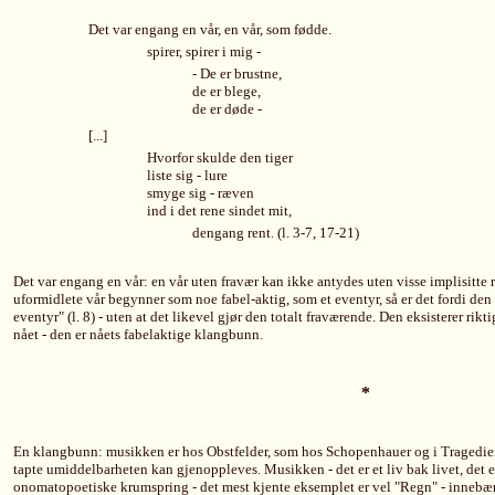
Det var engang en vår, en vår, som fødde.
spirer, spirer i mig -
-
De er brustne,
de er blege,
de er døde -
[...]
Hvorfor skulde den tiger
liste sig - lure
smyge sig - ræven
ind i det rene sindet mit,
dengang rent. (l. 3-7, 17-21)
Det var engang en vår: en vår uten fravær kan ikke antydes uten visse implisitte 
uformidlete vår begynner som noe fabel-aktig, som et eventyr, så er det fordi den
eventyr" (l. 8) - uten at det likevel gjør den totalt fraværende. Den eksisterer rik
nået - den er nåets fabelaktige klangbunn.
*
En klangbunn: musikken er hos Obstfelder, som hos Schopenhauer og i Tragediens 
tapte umiddelbarheten kan gjenoppleves. Musikken - det er et liv bak livet, det e
onomatopoetiske krumspring - det mest kjente eksemplet er vel "Regn" - innebær