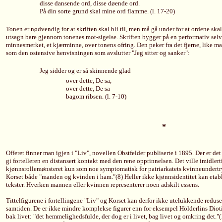
disse dansende ord, disse døende ord.
På din sorte grund skal mine ord flamme. (l. 17-20)
Tonen er nødvendig for at skriften skal bli til, men må gå under for at ordene skal
utsagn bare gjennom tonenes mot-sigelse. Skriften bygger på en performativ selv
minnesmerket, et kjærminne, over tonens ofring. Den peker fra det fjerne, like m
som den ostensive henvisningen som avslutter "Jeg sitter og sanker":
Jeg sidder og er så skinnende glad
over dette, De sa,
over dette, De sa
bagom ribsen. (l. 7-10)
*
Offeret finner man igjen i "Liv", novellen Obstfelder publiserte i 1895. Der er det
gi fortelleren en distansert kontakt med den rene opprinnelsen. Det ville imidlert
kjønnsrollemønsteret kun som noe symptomatisk for patriarkatets kvinneundertrykke
Korset både "manden og kvinden i ham."(8) Heller ikke kjønnsidentitet kan etabl
tekster. Hverken mannen eller kvinnen representerer noen adskilt essens.
Tittelfigurene i fortellingene "Liv" og Korset kan derfor ikke utelukkende reduser
samtiden. De er ikke mindre komplekse figurer enn for eksempel Hölderlins Diotima
bak livet: "det hemmelighedsfulde, der dog er i livet, bag livet og omkring det.