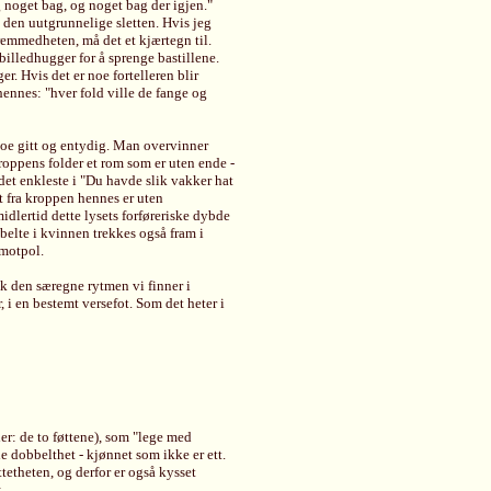
 noget bag, og noget bag der igjen."
 i den uutgrunnelige sletten. Hvis jeg
fremmedheten, må det et kjærtegn til.
billedhugger for å sprenge bastillene.
er. Hvis det er noe fortelleren blir
hennes: "hver fold ville de fange og
oe gitt og entydig. Man overvinner
kroppens folder et rom som er uten ende -
 det enkleste i "Du havde slik vakker hat
tet fra kroppen hennes er uten
midlertid dette lysets forføreriske dybde
obbelte i kvinnen trekkes også fram i
 motpol.
lik den særegne rytmen vi finner i
, i en bestemt versefot. Som det heter i
er: de to føttene), som "lege med
e dobbelthet - kjønnet som ikke er ett.
tetheten, og derfor er også kysset
: