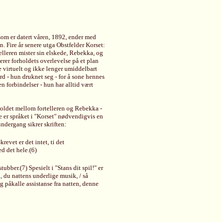
, som er datert våren, 1892, ender med
n. Fire år senere utga Obstfelder Korset:
lleren mister sin elskede, Rebekka, og
erer forholdets overlevelse på et plan
e virtuelt og ikke lenger umiddelbart
rd - hun druknet seg - for å sone hennes
n forbindelser - hun har alltid vært
rholdet mellom fortelleren og Rebekka -
 er språket i "Korset" nødvendigvis en
ndergang sikrer skriften:
evet er det intet, ti det
d det hele.(6)
ubber.(7) Spesielt i "Stans dit spil!" er
, du nattens underlige musik, / så
g påkalle assistanse fra natten, denne