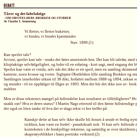
Tårer og det fabelaktige
- OM OBSTFELDERS
BROKKER OG STUBBER
Av Charles I. Armstrong
Vi fletter, vi fletter buketter,
vi binder, vi binder kjærminder
Stav. 1890.(1)
Kan speilet tale?
Jovisst, speilet kan tale - straks det fører annetsteds hen. Det kan bli talefør, med
klisjéaktige selvfølgelighet, og leder til en erfaring - kort sagt, med engang det b
Speilet kan være et vindu, selv når det ikke er ett speil, men en samling skimrend
kantene, noen kvasse og tverre. Sigbjørn Obstfelders lille samling Brokker og stub
Samlingen inneholder utkast til 38 dikt, forfattet mellom 1888 og 1894, utkast s
og stunder - til en oppfølger til Digte av 1893. Men det ble det ikke noe av: bro
stubber.
Men er disse tekstenes mangel på fullendelse kun resultatet av tilfeldigheter? Hv
snakk om? Hva er deres status? I Martin Nags etterord til den første fullstendig
det også en liten tanke til hva det er slags tekst vi her treffer på:
Kanskje dette at han selv ikke skulle bli forunt å sende et ferdig ny
trykken, kan være en fordel - paradoksalt nok: Vi kan selv fullende d
konteksten i de forskjellige tekstene, og samtidig se over skulderen 
skaperøyeblikket i hans poetiske verksted.(2)