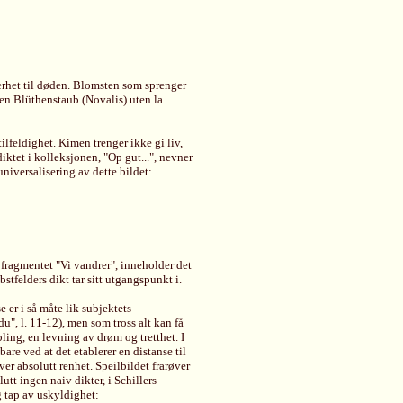
ærhet til døden. Blomsten som sprenger
gen Blüthenstaub (Novalis) uten la
ilfeldighet. Kimen trenger ikke gi liv,
iktet i kolleksjonen, "Op gut...", nevner
niversalisering av dette bildet:
fragmentet "Vi vandrer", inneholder det
tfelders dikt tar sitt utgangspunkt i.
se er i så måte lik subjektets
du", l. 11-12), men som tross alt kan få
ing, en levning av drøm og tretthet. I
bare ved at det etablerer en distanse til
er absolutt renhet. Speilbildet frarøver
utt ingen naiv dikter, i Schillers
 tap av uskyldighet: