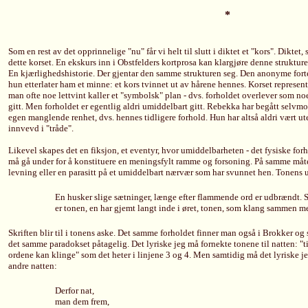
*
Som en rest av det opprinnelige "nu" får vi helt til slutt i diktet et "kors". Diktet
dette korset. En ekskurs inn i Obstfelders kortprosa kan klargjøre denne strukture
En kjærlighedshistorie. Der gjentar den samme strukturen seg. Den anonyme forte
hun etterlater ham et minne: et kors tvinnet ut av hårene hennes. Korset represent
man ofte noe lettvint kaller et "symbolsk" plan - dvs. forholdet overlever som no
gitt. Men forholdet er egentlig aldri umiddelbart gitt. Rebekka har begått selvmo
egen manglende renhet, dvs. hennes tidligere forhold. Hun har altså aldri vært ute
innvevd i "tråde".
Likevel skapes det en fiksjon, et eventyr, hvor umiddelbarheten - det fysiske fo
må gå under for å konstituere en meningsfylt ramme og forsoning. På samme måte
levning eller en parasitt på et umiddelbart nærvær som har svunnet hen. Tonens u
En husker slige sætninger, længe efter flammende ord er udbrændt. Skr
er tonen, en har gjemt langt inde i øret, tonen, som klang sammen me
Skriften blir til i tonens aske. Det samme forholdet finner man også i Brokker og st
det samme paradokset påtagelig. Det lyriske jeg må fornekte tonene til natten: "ti
ordene kan klinge" som det heter i linjene 3 og 4. Men samtidig må det lyriske je
andre natten:
Derfor nat,
man dem frem,