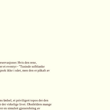
reservasjoner. Hvis den rene,
 er et eventyr - "Tusinde solblanke
tignok ikke i nået, men den er påkalt av
fødsel, et priviligert topos der den
r det virkelige livet. Obstfelders mange
er en simulert gjenerobring av