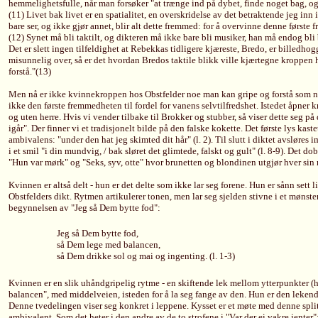
hemmelighetsfulle, når man forsøker "at trænge ind på dybet, finde noget bag, og
(11) Livet bak livet er en spatialitet, en overskridelse av det betraktende jeg inn
bare ser, og ikke gjør annet, blir alt dette fremmed: for å overvinne denne første 
(12) Synet må bli taktilt, og dikteren må ikke bare bli musiker, han må endog bli 
Det er slett ingen tilfeldighet at Rebekkas tidligere kjæreste, Bredo, er billedhogg
misunnelig over, så er det hvordan Bredos taktile blikk ville kjærtegne kroppen 
forstå."(13)
Men nå er ikke kvinnekroppen hos Obstfelder noe man kan gripe og forstå som n
ikke den første fremmedheten til fordel for vanens selvtilfredshet. Istedet åpner 
og uten herre. Hvis vi vender tilbake til Brokker og stubber, så viser dette seg på
igår". Der finner vi et tradisjonelt bilde på den falske kokette. Det første lys kas
ambivalens: "under den hat jeg skimted dit hår" (l. 2). Til slutt i diktet avsløres i
i et smil "i din mundvig, / bak sløret det glimtede, falskt og gult" (l. 8-9). Det d
"Hun var mørk" og "Seks, syv, otte" hvor brunetten og blondinen utgjør hver sin
Kvinnen er altså delt - hun er det delte som ikke lar seg forene. Hun er sånn sett 
Obstfelders dikt. Rytmen artikulerer tonen, men lar seg sjelden stivne i et mønster
begynnelsen av "Jeg så Dem bytte fod":
Jeg så Dem bytte fod,
så Dem lege med balancen,
så Dem drikke sol og mai og ingenting. (l. 1-3)
Kvinnen er en slik uhåndgripelig rytme - en skiftende lek mellom ytterpunkter (h
balancen", med middelveien, isteden for å la seg fange av den. Hun er den lekend
Denne tvedelingen viser seg konkret i leppene. Kysset er et møte med denne split
ambivalent. Som det heter i den andre av de to strofene i "Var der ei vakre jenter"