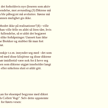
det forholdsvis nye (leseren som aktiv
ullendelse, mot avrunding.(3) Diktene må
som ble påbegynt må avsluttes: frøene må
n annen mulighet gis ikke.
hodet ikke på realisationer"(4) - ville
an ville felle en aldri så liten tåre, hvis
fullendelse, så er aldri det begjæret
i slike forhåpninger. Uansett kan ikke
ese Brokker og stubber får man fort
rat.
anskje t.o.m. innynder seg med - det som
erd med disse klisjéene og disse diktene
bør imidlertid være nok for å heve seg
imen som diktene utgjør inneholder langt
ler sirkelens slutt er aldri gitt.
 kan for eksempel begynne med diktet
Nils Collett Vogt". Selv dette oppstemte
for frøets vesen: