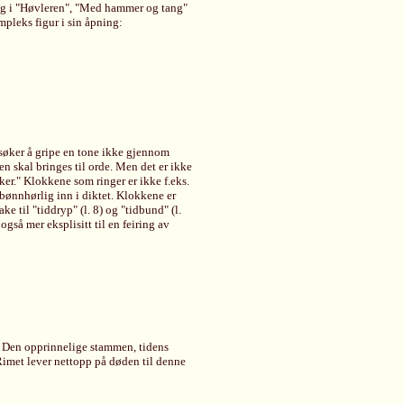
ring i "Høvleren", "Med hammer og tang"
ompleks figur i sin åpning:
orsøker å gripe en tone ikke gjennom
n skal bringes til orde. Men det er ikke
ker." Klokkene som ringer er ikke f.eks.
bønnhørlig inn i diktet. Klokkene er
e til "tiddryp" (l. 8) og "tidbund" (l.
gså mer eksplisitt til en feiring av
u". Den opprinnelige stammen, tidens
. Rimet lever nettopp på døden til denne