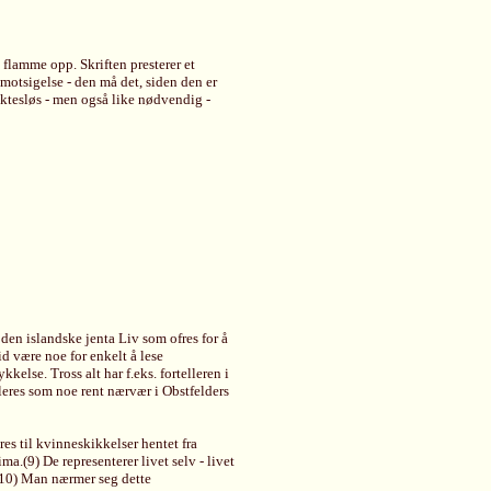
 flamme opp. Skriften presterer et
motsigelse - den må det, siden den er
aktesløs - men også like nødvendig -
 den islandske jenta Liv som ofres for å
id være noe for enkelt å lese
lse. Tross alt har f.eks. fortelleren i
eres som noe rent nærvær i Obstfelders
es til kvinneskikkelser hentet fra
.(9) De representerer livet selv - livet
"(10) Man nærmer seg dette