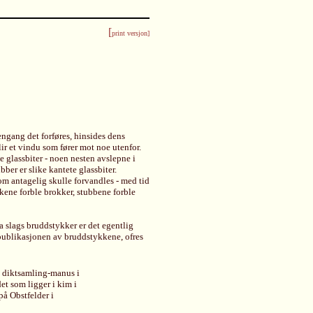
[
print versjon]
 engang det forføres, hinsides dens
lir et vindu som fører mot noe utenfor.
e glassbiter - noen nesten avslepne i
ber er slike kantete glassbiter.
om antagelig skulle forvandles - med tid
kkene forble brokker, stubbene forble
a slags bruddstykker er det egentlig
e publikasjonen av bruddstykkene, ofres
tt diktsamling-manus i
et som ligger i kim i
på Obstfelder i