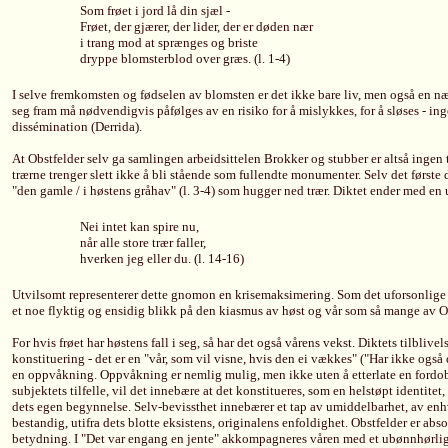
Som frøet i jord lå din sjæl -
Frøet, der gjærer, der lider, der er døden nær
i trang mod at sprænges og briste
dryppe blomsterblod over græs. (l. 1-4)
I selve fremkomsten og fødselen av blomsten er det ikke bare liv, men også en n
seg fram må nødvendigvis påfølges av en risiko for å mislykkes, for å sløses - in
dissémination (Derrida).
At Obstfelder selv ga samlingen arbeidsittelen Brokker og stubber er altså ingen t
trærne trenger slett ikke å bli stående som fullendte monumenter. Selv det første d
"den gamle / i høstens gråhav" (l. 3-4) som hugger ned trær. Diktet ender med en u
Nei intet kan spire nu,
når alle store trær faller,
hverken jeg eller du. (l. 14-16)
Utvilsomt representerer dette gnomon en krisemaksimering. Som det uforsonlige 
et noe flyktig og ensidig blikk på den kiasmus av høst og vår som så mange av Obs
For hvis frøet har høstens fall i seg, så har det også vårens vekst. Diktets tilblivel
konstituering - det er en "vår, som vil visne, hvis den ei vækkes" ("Har ikke også 
en oppvåkning. Oppvåkning er nemlig mulig, men ikke uten å etterlate en fordobl
subjektets tilfelle, vil det innebære at det konstitueres, som en helstøpt identitet, 
dets egen begynnelse. Selv-bevissthet innebærer et tap av umiddelbarhet, av enhv
bestandig, utifra dets blotte eksistens, originalens enfoldighet. Obstfelder er absol
betydning. I "Det var engang en jente" akkompagneres våren med et ubønnhørlig