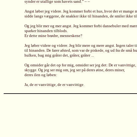
synder er utallige som havets sand.” – –
Angst løber jeg videre. Jeg kommer forbi et hus, hvor der er mange 
sidde langs væggene, de snakker ikke til hinanden, de smiler ikke ti
Og jeg blir mer og mer angst. Jeg kommer forbi dansebuler med mæn
sparker hinanden tilblods.
Er dette mine brødre, menneskene?
Jeg løber videre og videre. Jeg blir mere og mere angst. Ingen taler t
til hinanden. De farer afsted, som var de piskede, og ud fra de små hu
hulken, bag mig gråter det, gråter, gråter ...
Og omsider går det op for mig, omsider ser jeg det: De er vanvittige, 
skygge. Og jeg ser mig om, jeg ser på deres øine, deres miner,
deres ilen og løben:
Ja, de er vanvittige, de er vanvittige.