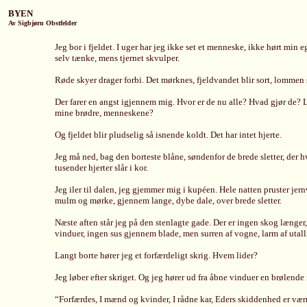
BYEN
Av Sigbjørn Obstfelder
Jeg bor i fjeldet. I uger har jeg ikke set et menneske, ikke hørt min e
selv tænke, mens tjernet skvulper.
Røde skyer drager forbi. Det mørknes, fjeldvandet blir sort, lommen 
Der farer en angst igjennem mig. Hvor er de nu alle? Hvad gjør de?
mine brødre, menneskene?
Og fjeldet blir pludselig så isnende koldt. Det har intet hjerte.
Jeg må ned, bag den borteste blåne, søndenfor de brede sletter, der hvo
tusender hjerter slår i kor.
Jeg iler til dalen, jeg gjemmer mig i kupéen. Hele natten pruster jern
mulm og mørke, gjennem lange, dybe dale, over brede sletter.
Næste aften står jeg på den stenlagte gade. Der er ingen skog længe
vinduer, ingen sus gjennem blade, men surren af vogne, larm af utall
Langt borte hører jeg et forfærdeligt skrig. Hvem lider?
Jeg løber efter skriget. Og jeg hører ud fra åbne vinduer en brølende 
“Forfærdes, I mænd og kvinder, I rådne kar, Eders skiddenhed er værr