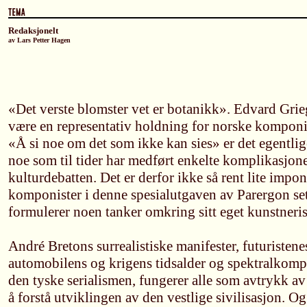
Redaksjonelt
av Lars Petter Hagen
«Det verste blomster vet er botanikk». Edvard Grieg
være en representativ holdning for norske kompon
«Å si noe om det som ikke kan sies» er det egentli
noe som til tider har medført enkelte komplikasjone
kulturdebatten. Det er derfor ikke så rent lite impo
komponister i denne spesialutgaven av Parergon set
formulerer noen tanker omkring sitt eget kunstneris
André Bretons surrealistiske manifester, futuristene
automobilens og krigens tidsalder og spektralkom
den tyske serialismen, fungerer alle som avtrykk av
å forstå utviklingen av den vestlige sivilisasjon. O