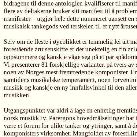
bidragene til denne antologien kvalifiserer til manif
flere av deltakerne bruker sitt manifest til å proble
manifester – utgjør hele dette nummeret uansett en 
musikalsk tankegods ved terskelen til et nytt årtuse
Selv om de fleste i øyeblikket er temmelig lei alt 
forestående årtusenskifte er det unektelig en fin anl
oppsummere og kanskje våge seg på et par spådomm
Vi presenterer 81 forskjellige varianter, på tvers av 
noen av Norges mest fremtredende komponister. E
samtidens musikalske temperament, noen forvent
musikk og kanskje en ny innfallsvinkel til den alle
musikken.
Utgangspunktet var aldri å lage en enhetlig fremtids
norsk musikkliv. Parergons hovedmålsettinger har 
være et forum for ulike tanker og ytringer, samt å
komponisters virksomhet. Mangfoldet av forestill