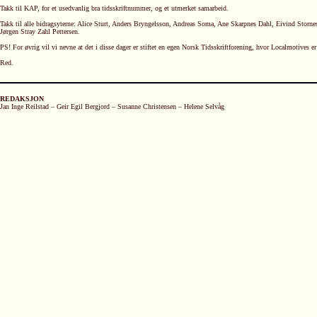
Takk til KAP, for et usedvanlig bra tidsskriftnummer, og et utmerket samarbeid.
Takk til alle bidragsyterne: Alice Sturt, Anders Bryngelsson, Andreas Soma, Ane Skarpnes Dahl, Eivind Storn
Jørgen Stray Zahl Pettersen.
PS! For øvrig vil vi nevne at det i disse dager er stiftet en egen Norsk Tidsskriftforening, hvor Localmotives er
Red.
REDAKSJON
Jan Inge Reilstad – Geir Egil Bergjord – Susanne Christensen – Helene Selvåg