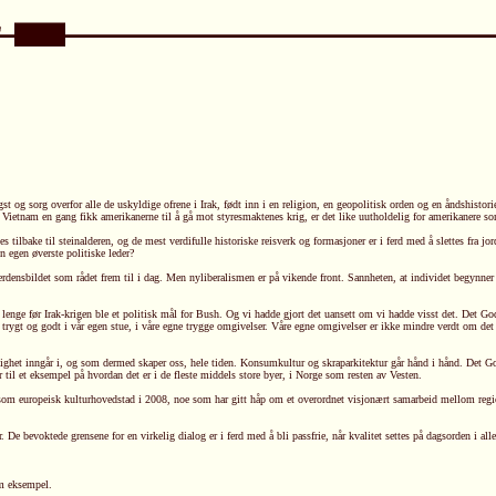
og sorg overfor alle de uskyldige ofrene i Irak, født inn i en religion, en geopolitisk orden og en åndshistori
 Vietnam en gang fikk amerikanerne til å gå mot styresmaktenes krig, er det like uutholdelig for amerikanere som 
tilbake til steinalderen, og de mest verdifulle historiske reisverk og formasjoner er i ferd med å slettes fra j
n egen øverste politiske leder?
densbildet som rådet frem til i dag. Men nyliberalismen er på vikende front. Sannheten, at individet begynner i
 lenge før Irak-krigen ble et politisk mål for Bush. Og vi hadde gjort det uansett om vi hadde visst det. Det Gode
itte trygt og godt i vår egen stue, i våre egne trygge omgivelser. Våre egne omgivelser er ikke mindre verdt om d
dighet inngår i, og som dermed skaper oss, hele tiden. Konsumkultur og skraparkitektur går hånd i hånd. Det Go
til et eksempel på hvordan det er i de fleste middels store byer, i Norge som resten av Vesten.
s som europeisk kulturhovedstad i 2008, noe som har gitt håp om et overordnet visjonært samarbeid mellom reg
bevoktede grensene for en virkelig dialog er i ferd med å bli passfrie, når kvalitet settes på dagsorden i alle i
om eksempel.