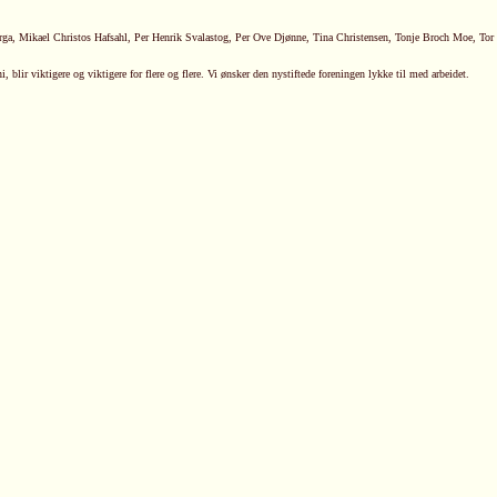
erga, Mikael Christos Hafsahl, Per Henrik Svalastog, Per Ove Djønne, Tina Christensen, Tonje Broch Moe, Tor
 blir viktigere og viktigere for flere og flere. Vi ønsker den nystiftede foreningen lykke til med arbeidet.