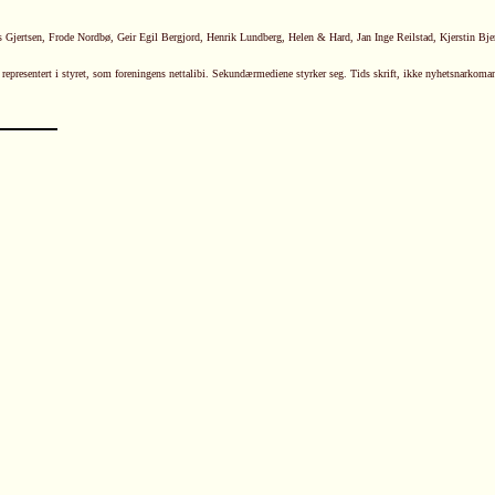
es Gjertsen, Frode Nordbø, Geir Egil Bergjord, Henrik Lundberg, Helen & Hard, Jan Inge Reilstad, Kjerstin Bj
 representert i styret, som foreningens nettalibi. Sekundærmediene styrker seg. Tids skrift, ikke nyhetsnarkomani,