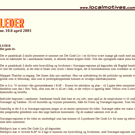
nr. 10.0 april 2003
LEDER
Det gode liv
Det er paradoksalt å skulle presentere et nummer om Det Gode Liv i en tid hvor svært mange går rundt med angst 
over en bakbundet far i amerikanske hender, er allerede denne krigens bilde. Slik den springende nakne jenta fra
Det er paradoksalt å skulle sette byutvikling og livsformer i Stavanger-regionen på dagsorden når Bagdad bombes 
vi lese det symbolsk, at det ikke er Islam som rystes i denne krigen, det er kristendommen som overfalles av si
Margaret Thatcher sa engang: Det finnes ikke noe samfunn. Hun var sjefsideolog for det politiske og mentale ver
global som et fellesskap, ikke som et profittgallopperende konsern av utvalgte enkeltaksjonærer.
Det er å si: Vi inviterte våre gjesteredaktører i KAP – Kontor for arkitektur og plan – til å gjøre dette nummeret
hendelser som den i New York, eller som det vi nå ser i Irak, er det vellyst vi egentlig føler. Vellyst over å s
hjemmefra og bortefra.
Individet begynner i samfunnet. Samfunnet består ikke bare av oss selv, men også av de omgivelsene vi til sta
Stavanger og Sandnes. Så vel historikk og visjoner presenteres, både for Forus og Stavanger-regionen. Som blir 
Samtidig er det å si at Stavanger-regionen preges av en enorm optimisme for tiden. Stavanger søker om statu
den pengesterke gründeren som den unge hardcore kunstneren. Og de snakker sammen over en øl.
Stavanger-regionen er for tiden en smeltedigel som kan komme til å produsere Det Gode Liv for noen og enhver. De 
med dette nummeret.
Heldigvis kan vi sette Det Gode Liv på dagsorden.
Heldigvis kan vi invitere KAP til å lage et nummer om byutvikling og livsformer, med Stavanger-regionen s