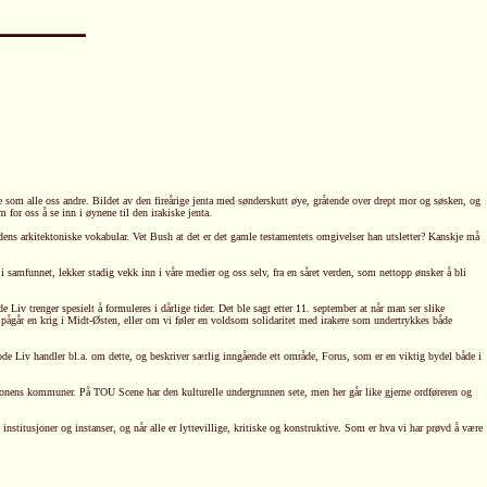
e som alle oss andre. Bildet av den fireårige jenta med sønderskutt øye, gråtende over drept mor og søsken, og
for oss å se inn i øynene til den irakiske jenta.
ordens arkitektoniske vokabular. Vet Bush at det er det gamle testamentets omgivelser han utsletter? Kanskje må
 samfunnet, lekker stadig vekk inn i våre medier og oss selv, fra en såret verden, som nettopp ønsker å bli
 Liv trenger spesielt å formuleres i dårlige tider. Det ble sagt etter 11. september at når man ser slike
et pågår en krig i Midt-Østen, eller om vi føler en voldsom solidaritet med irakere som undertrykkes både
de Liv handler bl.a. om dette, og beskriver særlig inngående ett område, Forus, som er en viktig bydel både i
ionens kommuner. På TOU Scene har den kulturelle undergrunnen sete, men her går like gjerne ordføreren og
nstitusjoner og instanser, og når alle er lyttevillige, kritiske og konstruktive. Som er hva vi har prøvd å være