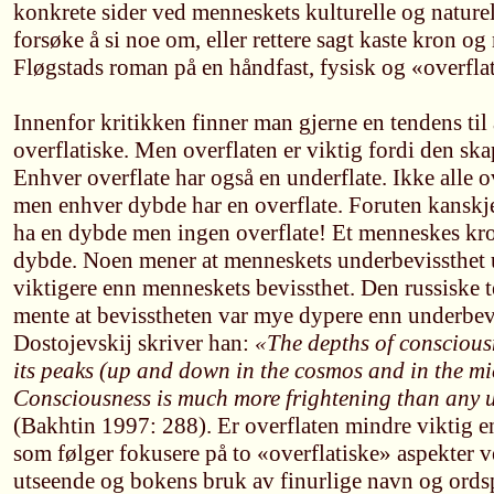
konkrete sider ved menneskets kulturelle og naturell
forsøke å si noe om, eller rettere sagt kaste kron o
Fløgstads roman på en håndfast, fysisk og «overfla
Innenfor kritikken finner man gjerne en tendens til
overflatiske. Men overflaten er viktig fordi den ska
Enhver overflate har også en underflate. Ikke alle o
men enhver dybde har en overflate. Foruten kanskje
ha en dybde men ingen overflate! Et menneskes kro
dybde. Noen mener at menneskets underbevissthet 
viktigere enn menneskets bevissthet. Den russiske
mente at bevisstheten var mye dypere enn underbev
Dostojevskij skriver han:
«The depths of conscious
its peaks (up and down in the cosmos and in the mic
Consciousness is much more frightening than any 
(Bakhtin 1997: 288). Er overflaten mindre viktig e
som følger fokusere på to «overflatiske» aspekter 
utseende og bokens bruk av finurlige navn og ordspi