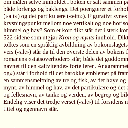
om måten selve innholdet i boken er satt sammen p
både forlengs og baklengs. Det poengterer et forho
(«alt») og det partikulære («eitt»). Figurativt synes
krysningspunkt mellom noe vertikalt og noe horis
himmel og hav? Som et kort dikt står det i sterk kont
522 sidene som utgjør
Kron og mynts
innhold. Dikt
tolkes som en språklig avbildning av bokomslagets t
vers («alt») står da til den øverste delen av bokens
romanens «statsoverhoder» står; både det guddomm
navnet til den «altvitende» fortelleren. Anagrammets 
og») står i forhold til det barokke emblemet på fra
en sammensmeltning av tre og fisk, av det høye og 
mynt, av himmel og hav, av det partikulære og det
og fellesnavn, av tanke og verden, av begrep og bild
Endelig viser det tredje verset («alt») til forsidens
tittel og egennavn står.