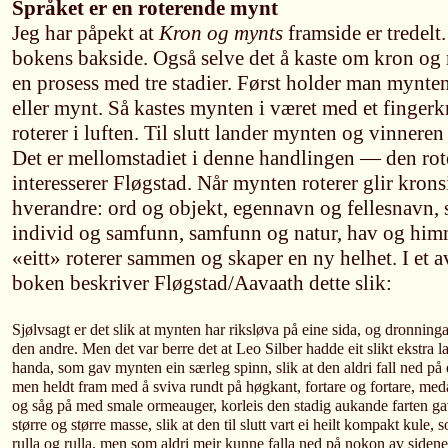
Språket er en roterende mynt
Jeg har påpekt at
Kron og mynts
framside er tredelt
bokens bakside. Også selve det å kaste om kron og
en prosess med tre stadier. Først holder man mynte
eller mynt. Så kastes mynten i været med et fingerk
roterer i luften. Til slutt lander mynten og vinnere
Det er mellomstadiet i denne handlingen — den r
interesserer Fløgstad. Når mynten roterer glir kron
hverandre: ord og objekt, egennavn og fellesnavn, 
individ og samfunn, samfunn og natur, hav og himme
«eitt» roterer sammen og skaper en ny helhet. I et a
boken beskriver Fløgstad/Aavaath dette slik:
Sjølvsagt er det slik at mynten har riksløva på eine sida, og dronninga 
den andre. Men det var berre det at Leo Silber hadde eit slikt ekstra 
handa, som gav mynten ein særleg spinn, slik at den aldri fall ned på 
men heldt fram med å sviva rundt på høgkant, fortare og fortare, meda
og såg på med smale ormeauger, korleis den stadig aukande farten g
større og større masse, slik at den til slutt vart ei heilt kompakt kule, 
rulla og rulla, men som aldri meir kunne falla ned på nokon av sidene.