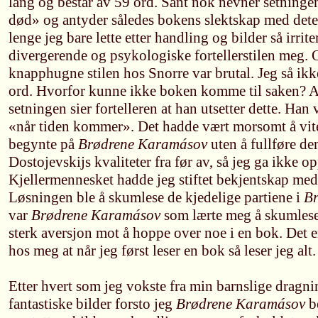
lang og består av 59 ord. Sant nok nevner setning
død» og antyder således bokens slektskap med det
lenge jeg bare lette etter handling og bilder så irrite
divergerende og psykologiske fortellerstilen meg.
knapphugne stilen hos Snorre var brutal. Jeg så ikk
ord. Hvorfor kunne ikke boken komme til saken? Al
setningen sier fortelleren at han utsetter dette. Han
«når tiden kommer». Det hadde vært morsomt å vit
begynte på
Brødrene Karamásov
uten å fullføre den
Dostojevskijs kvaliteter fra før av, så jeg ga ikke
Kjellermennesket hadde jeg stiftet bekjentskap med
Løsningen ble å skumlese de kjedelige partiene i
B
var
Brødrene Karamásov
som lærte meg å skumlese.
sterk aversjon mot å hoppe over noe i en bok. Det 
hos meg at når jeg først leser en bok så leser jeg alt.
Etter hvert som jeg vokste fra min barnslige dragn
fantastiske bilder forsto jeg
Brødrene Karamásov
be