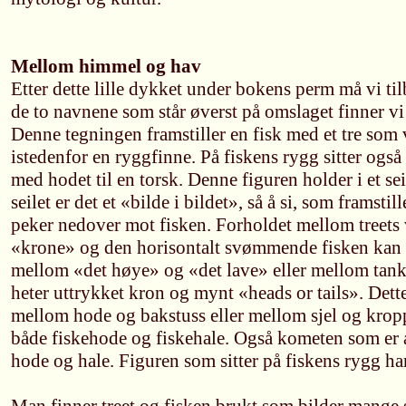
Mellom himmel og hav
Etter dette lille dykket under bokens perm må vi til
de to navnene som står øverst på omslaget finner vi 
Denne tegningen framstiller en fisk med et tre som
istedenfor en ryggfinne. På fiskens rygg sitter også
med hodet til en torsk. Denne figuren holder i et seil 
seilet er det et «bilde i bildet», så å si, som framst
peker nedover mot fisken. Forholdet mellom treets 
«krone» og den horisontalt svømmende fisken kan 
mellom «det høye» og «det lave» eller mellom tank
heter uttrykket kron og mynt «heads or tails». Dett
mellom hode og bakstuss eller mellom sjel og kropp.
både fiskehode og fiskehale. Også kometen som er av
hode og hale. Figuren som sitter på fiskens rygg ha