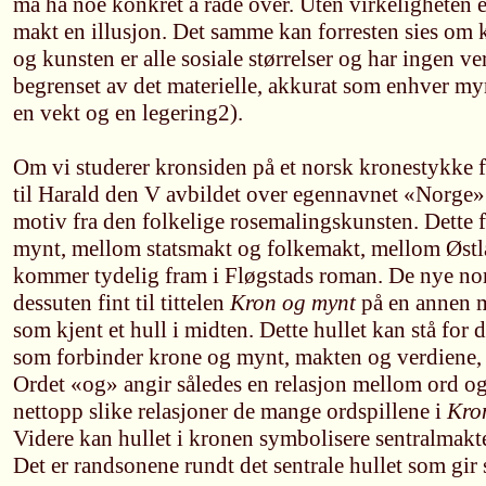
må ha noe konkret å råde over. Uten virkeligheten e
makt en illusjon. Det samme kan forresten sies om k
og kunsten er alle sosiale størrelser og har ingen ver
begrenset av det materielle, akkurat som enhver myn
en vekt og en legering2).
Om vi studerer kronsiden på et norsk kronestykke
til Harald den V avbildet over egennavnet «Norge»
motiv fra den folkelige rosemalingskunsten. Dette
mynt, mellom statsmakt og folkemakt, mellom Østla
kommer tydelig fram i Fløgstads roman. De nye no
dessuten fint til tittelen
Kron og mynt
på en annen 
som kjent et hull i midten. Dette hullet kan stå for
som forbinder krone og mynt, makten og verdiene, 
Ordet «og» angir således en relasjon mellom ord og
nettopp slike relasjoner de mange ordspillene i
Kro
Videre kan hullet i kronen symbolisere sentralmak
Det er randsonene rundt det sentrale hullet som gir