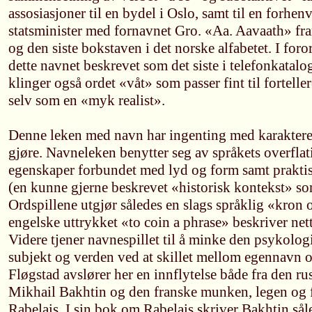
assosiasjoner til en bydel i Oslo, samt til en forhe
statsminister med fornavnet Gro. «Aa. Aavaath» fr
og den siste bokstaven i det norske alfabetet. I foror
dette navnet beskrevet som det siste i telefonkatalo
klinger også ordet «våt» som passer fint til fortelle
selv som en «myk realist».
Denne leken med navn har ingenting med karaktere
gjøre. Navneleken benytter seg av språkets overflat
egenskaper forbundet med lyd og form samt praktis
(en kunne gjerne beskrevet «historisk kontekst» so
Ordspillene utgjør således en slags språklig «kron 
engelske uttrykket «to coin a phrase» beskriver nett
Videre tjener navnespillet til å minke den psykolo
subjekt og verden ved at skillet mellom egennavn o
Fløgstad avslører her en innflytelse både fra den ru
Mikhail Bakhtin og den franske munken, legen og f
Rabelais. I sin bok om Rabelais skriver Bakhtin sål