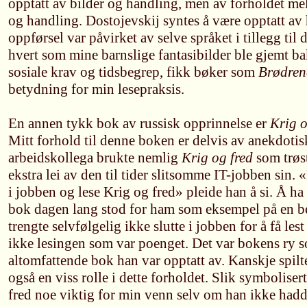
opptatt av bilder og handling, men av forholdet me
og handling. Dostojevskij syntes å være opptatt a
oppførsel var påvirket av selve språket i tillegg til 
hvert som mine barnslige fantasibilder ble gjemt b
sosiale krav og tidsbegrep, fikk bøker som
Brødren
betydning for min lesepraksis.
En annen tykk bok av russisk opprinnelse er
Krig o
Mitt forhold til denne boken er delvis av anekdotisk
arbeidskollega brukte nemlig
Krig og fred
som trøs
ekstra lei av den til tider slitsomme IT-jobben sin. 
i jobben og lese Krig og fred» pleide han å si. Å ha t
bok dagen lang stod for ham som eksempel på en be
trengte selvfølgelig ikke slutte i jobben for å få les
ikke lesingen som var poenget. Det var bokens ry 
altomfattende bok han var opptatt av. Kanskje spilte
også en viss rolle i dette forholdet. Slik symbolis
fred noe viktig for min venn selv om han ikke hadd