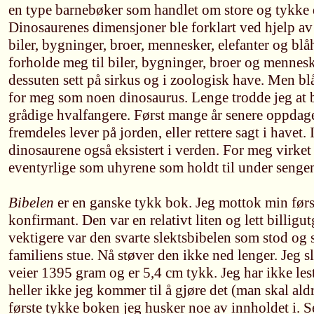
en type barnebøker som handlet om store og tykke 
Dinosaurenes dimensjoner ble forklart ved hjelp 
biler, bygninger, broer, mennesker, elefanter og blå
forholde meg til biler, bygninger, broer og mennesk
dessuten sett på sirkus og i zoologisk have. Men b
for meg som noen dinosaurus. Lenge trodde jeg at 
grådige hvalfangere. Først mange år senere oppdage
fremdeles lever på jorden, eller rettere sagt i havet
dinosaurene også eksistert i verden. For meg virket
eventyrlige som uhyrene som holdt til under senge
Bibelen
er en ganske tykk bok. Jeg mottok min førs
konfirmant. Den var en relativt liten og lett billig
vektigere var den svarte slektsbibelen som stod og 
familiens stue. Nå støver den ikke ned lenger. Jeg s
veier 1395 gram og er 5,4 cm tykk. Jeg har ikke les
heller ikke jeg kommer til å gjøre det (man skal aldr
første tykke boken jeg husker noe av innholdet i. Se