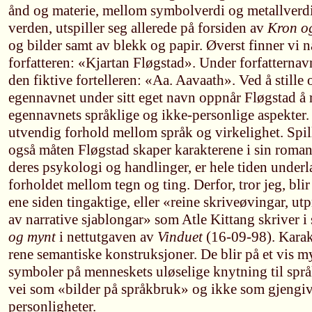
ånd og materie, mellom symbolverdi og metallverdi
verden, utspiller seg allerede på forsiden av
Kron o
og bilder samt av blekk og papir. Øverst finner vi 
forfatteren: «Kjartan Fløgstad». Under forfatternav
den fiktive fortelleren: «Aa. Aavaath». Ved å stille 
egennavnet under sitt eget navn oppnår Fløgstad å 
egennavnets språklige og ikke-personlige aspekter. 
utvendig forhold mellom språk og virkelighet. Spi
også måten Fløgstad skaper karakterene i sin roman
deres psykologi og handlinger, er hele tiden underl
forholdet mellom tegn og ting. Derfor, tror jeg, bli
ene siden tingaktige, eller «reine skriveøvingar, u
av narrative sjablongar» som Atle Kittang skriver i
og mynt
i nettutgaven av
Vinduet
(16-09-98). Karak
rene semantiske konstruksjoner. De blir på et vis m
symboler på menneskets uløselige knytning til språ
vei som «bilder på språkbruk» og ikke som gjengiv
personligheter.