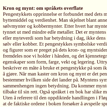
Kron og mynt: om språkets overflate
Pengestykkets opprinnelse er forbundet med dets m
byttemiddel og verdienhet. Man skjelnet blant ann
sølvmynter og kobbermynter. Etter hvert har mynten
tynnet ut med mindre edle metaller. Det er mynten
eller myteverdi som har betydning i dag, ikke dens 
sølv eller kobber. Et pengestykkes symbolske verdi
og figurer som er preget på dets kron- og myntside
fremdeles noe vi holder i hånden, og det kjenneteg
egenskaper som form, farge, vekt og legering. Utt
beskriver en måte å bruke et pengestykke på som i
å gjøre. Når man kaster om kron og mynt er det pe
bestemmer hvilken side det lander på. Myntens sym
sammenhengen ingen betydning. Da kommer mynten
tilbake til sin rett. Også språket i en bok har slike 
Uten å referere til den oppdiktede handlingen i Fl
at de faktiske ordene i boken forsøker å avspeile spr