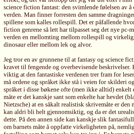
science fiction fantast: den svimlende følelsen av
verden. Man finner forresten den samme dragninge
spillene som kalles rollespill. Det er påfallende hv
fiction genrene så lett har tilpasset seg det nye pc-
verden en mellomting mellom rollespill og virkeli
dinosaur eller mellom lek og alvor.
Jeg tror en av grunnene til at fantasy og science fic
kravet til fengende og overbevisende beskrivelser. 
viktig at den fantastiske verdenen trer fram for lese
må ordene og språket ikke stå i veien for skilderi o
språket i disse bøkene ofte (men ikke alltid) enkelt
måte er det kanskje sant som enkelte har hevdet (bl
Nietzsche) at en såkalt realistisk skrivemåte er den
kan aldri bli helt gjennomsiktig, og da er det ureali
dette. På den annen side kan kanskje slik fantasifull
om barnets måte å oppfatte virkeligheten på, nemli