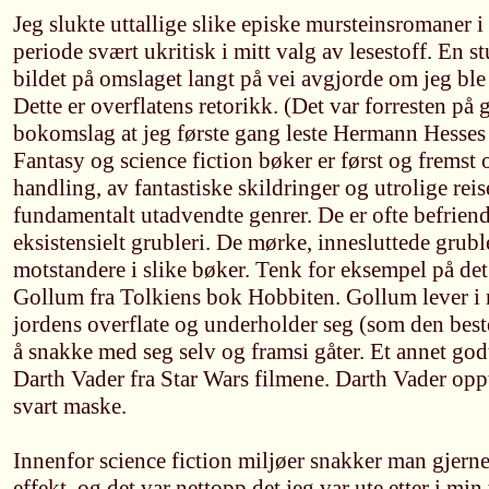
Jeg slukte uttallige slike episke mursteinsromaner 
periode svært ukritisk i mitt valg av lesestoff. En s
bildet på omslaget langt på vei avgjorde om jeg ble 
Dette er overflatens retorikk. (Det var forresten på 
bokomslag at jeg første gang leste Hermann Hesses
Fantasy og science fiction bøker er først og fremst 
handling, av fantastiske skildringer og utrolige reise
fundamentalt utadvendte genrer. De er ofte befriend
eksistensielt grubleri. De mørke, innesluttede grubl
motstandere i slike bøker. Tenk for eksempel på de
Gollum fra Tolkiens bok Hobbiten. Gollum lever i
jordens overflate og underholder seg (som den best
å snakke med seg selv og framsi gåter. Et annet go
Darth Vader fra Star Wars filmene. Darth Vader opptr
svart maske.
Innenfor science fiction miljøer snakker man gjer
effekt, og det var nettopp det jeg var ute etter i mi