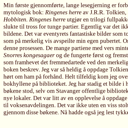
Min første gjennomførte, lange lesegjerning er fo
mytologisk bok:
Ringenes herre
av J.R.R. Tolkien, 
Hobbiten. Ringenes herre
utgjør en trilogi fullpak
slukte til tross for tunge partier. Egentlig var det i
bildene. Det var eventyrets fantastiske bilder som 
som på merkelig vis avspeilte min egen pubertet. Or
denne prosessen. De mange partiene med vers minte
Snorres kongesagaer
og de fungerte først og fremst
som framhevet det fremmedartede ved den merkeli
boken beskrev. Jeg var så heldig å oppdage Tolkien
hørt om ham på forhånd. Helt tilfeldig kom jeg ov
bokhyllene på biblioteket. Jeg har stadig et bilde i
bøkene stod, selv om Stavanger offentlige bibliotek f
nye lokaler. Det var litt av en opplevelse å oppdage 
til voksenavdelingen. Det var ikke uten en viss stol
gjennom disse bøkene. Nå hadde også jeg lest tykke