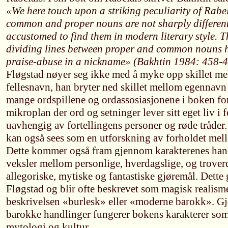
«We here touch upon a striking peculiarity of Rabela
common and proper nouns are not sharply different
accustomed to find them in modern literary style. Th
dividing lines between proper and common nouns h
praise-abuse in a nickname» (Bakhtin 1984: 458-4
Fløgstad nøyer seg ikke med å myke opp skillet m
fellesnavn, han bryter ned skillet mellom egennavn 
mange ordspillene og ordassosiasjonene i boken for
mikroplan der ord og setninger lever sitt eget liv i 
uavhengig av fortellingens personer og røde tråde
kan også sees som en utforskning av forholdet mel
Dette kommer også fram gjennom karakterenes hand
veksler mellom personlige, hverdagslige, og trover
allegoriske, mytiske og fantastiske gjøremål. Dette 
Fløgstad og blir ofte beskrevet som magisk realisme
beskrivelsen «burlesk» eller «moderne barokk». G
barokke handlinger fungerer bokens karakterer som
mytologi og kultur.