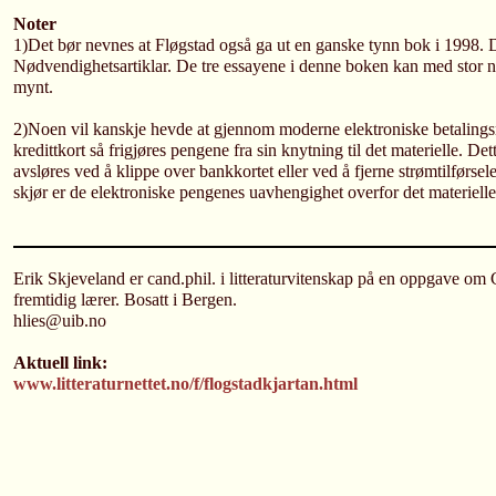
Noter
1)Det bør nevnes at Fløgstad også ga ut en ganske tynn bok i 1998. De
Nødvendighetsartiklar. De tre essayene i denne boken kan med stor n
mynt.
2)Noen vil kanskje hevde at gjennom moderne elektroniske betaling
kredittkort så frigjøres pengene fra sin knytning til det materielle. Det
avsløres ved å klippe over bankkortet eller ved å fjerne strømtilførsel
skjør er de elektroniske pengenes uavhengighet overfor det materielle
Erik Skjeveland er cand.phil. i litteraturvitenskap på en oppgave o
fremtidig lærer. Bosatt i Bergen.
hlies@uib.no
Aktuell link:
www.litteraturnettet.no/f/flogstadkjartan.html