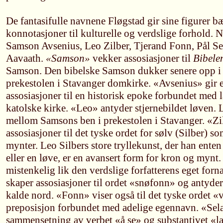
De fantasifulle navnene Fløgstad gir sine figurer bæ
konnotasjoner til kulturelle og verdslige forhold. 
Samson Avsenius, Leo Zilber, Tjerand Fonn, Pål S
Aavaath.
«Samson»
vekker assosiasjoner til
Bibele
Samson. Den bibelske Samson dukker senere opp i 
prekestolen i Stavanger domkirke. «Avsenius» gir 
assosiasjoner til en historisk epoke forbundet med 
katolske kirke. «Leo» antyder stjernebildet løven.
mellom Samsons ben i prekestolen i Stavanger. «Zi
assosiasjoner til det tyske ordet for sølv (Silber) 
mynter. Leo Silbers store tryllekunst, der han enten
eller en løve, er en avansert form for kron og mynt
mistenkelig lik den verdslige forfatterens eget for
skaper assosiasjoner til ordet «snøfonn» og antyder
kalde nord. «Fonn» viser også til det tyske ordet 
preposisjon forbundet med adelige egennavn. «Sel
sammensetning av verbet «å se» og substantivet «