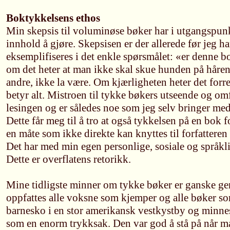
Boktykkelsens ethos
Min skepsis til voluminøse bøker har i utgangspunk
innhold å gjøre. Skepsisen er der allerede før jeg ha
eksemplifiseres i det enkle spørsmålet: «er denne 
om det heter at man ikke skal skue hunden på håren
andre, ikke la være. Om kjærligheten heter det forre
betyr alt. Mistroen til tykke bøkers utseende og om
lesingen og er således noe som jeg selv bringer med
Dette får meg til å tro at også tykkelsen på en bok
en måte som ikke direkte kan knyttes til forfatteren
Det har med min egen personlige, sosiale og språkl
Dette er overflatens retorikk.
Mine tidligste minner om tykke bøker er ganske gen
oppfattes alle voksne som kjemper og alle bøker so
barnesko i en stor amerikansk vestkystby og minne
som en enorm trykksak. Den var god å stå på når m