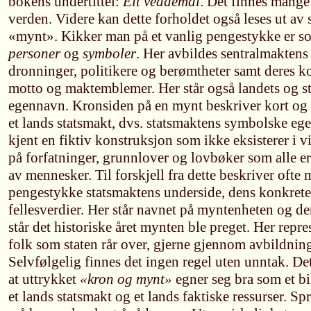
bokens undertittel:
Eit veddemål
. Det finnes mange
verden. Videre kan dette forholdet også leses ut av
«mynt». Kikker man på et vanlig pengestykke er som
personer
og
symboler
. Her avbildes sentralmaktens
dronninger, politikere og berømtheter samt deres k
motto og maktemblemer. Her står også landets og s
egennavn. Kronsiden på en mynt beskriver kort og k
et lands statsmakt, dvs. statsmaktens symbolske ege
kjent en fiktiv konstruksjon som ikke eksisterer i vi
på forfatninger, grunnlover og lovbøker som alle er 
av mennesker. Til forskjell fra dette beskriver ofte
pengestykke statsmaktens underside, dens konkret
fellesverdier. Her står navnet på myntenheten og d
står det historiske året mynten ble preget. Her repre
folk som staten rår over, gjerne gjennom avbildning
Selvfølgelig finnes det ingen regel uten unntak. Det 
at uttrykket
«kron og mynt»
egner seg bra som et b
et lands statsmakt og et lands faktiske ressurser. S