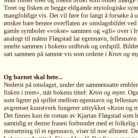
Man finner treet og fisken brukt som bilder mange 
Treet og fisken er begge eldgamle mytologiske sym
mangfoldige vis. Det vil føre for langt å forsøke å u
ønsker bare berøre overflaten av omslagsbildet ved
gamle symboler «vokse» sammen og «gli» over i hv
analogt til måten Fløgstad lar egennavn, fellesnavn
smelte sammen i bokens ordbruk og ordspill. Bildet
satt sammen på samme vis som ordene i
Kron og m
Og barnet skal hete...
Nederst på omslaget, under det sammensatte embleme
fisken i treet», står bokens tittel:
Kron og mynt
. Ogs
som ligner på spillet mellom egennavn og fellesnavn
avgrenset kunstverk fungerer uttrykket «Kron og 
Det finnes kun én roman av Kjartan Fløgstad som 
samtidig er denne frasen forbundet med et folkelig 
motsetning til et egennavn, viser til noe allment. 