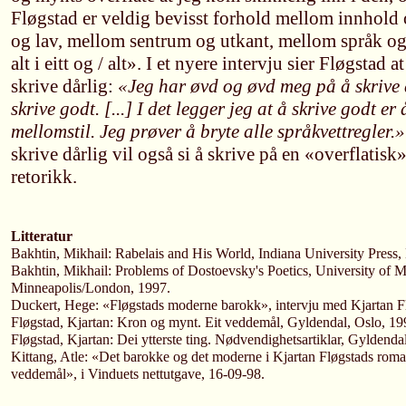
Fløgstad er veldig bevisst forhold mellom innhold
og lav, mellom sentrum og utkant, mellom språk og 
alt i eitt og / alt». I et nyere intervju sier Fløgstad 
skrive dårlig:
«Jeg har øvd og øvd meg på å skrive då
skrive godt. [...] I det legger jeg at å skrive godt er 
mellomstil. Jeg prøver å bryte alle språkvettregler
skrive dårlig vil også si å skrive på en «overflatisk
retorikk.
Litteratur
Bakhtin, Mikhail: Rabelais and His World, Indiana University Press
Bakhtin, Mikhail: Problems of Dostoevsky's Poetics, University of M
Minneapolis/London, 1997.
Duckert, Hege: «Fløgstads moderne barokk», intervju med Kjartan Fl
Fløgstad, Kjartan: Kron og mynt. Eit veddemål, Gyldendal, Oslo, 19
Fløgstad, Kjartan: Dei ytterste ting. Nødvendighetsartiklar, Gyldenda
Kittang, Atle: «Det barokke og det moderne i Kjartan Fløgstads ro
veddemål», i Vinduets nettutgave, 16-09-98.