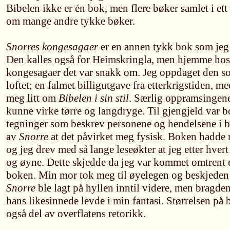
Bibelen ikke er én bok, men flere bøker samlet i et
om mange andre tykke bøker.
Snorres kongesagaer
er en annen tykk bok som jeg
Den kalles også for Heimskringla, men hjemme hos 
kongesagaer det var snakk om. Jeg oppdaget den so
loftet; en falmet billigutgave fra etterkrigstiden, 
meg litt om
Bibelen i sin stil
. Særlig oppramsingene
kunne virke tørre og langdryge. Til gjengjeld var b
tegninger som beskrev personene og hendelsene i b
av
Snorre
at det påvirket meg fysisk. Boken hadde n
og jeg drev med så lange leseøkter at jeg etter hver
og øyne. Dette skjedde da jeg var kommet omtrent 
boken. Min mor tok meg til øyelegen og beskjeden v
Snorre
ble lagt på hyllen inntil videre, men bragde
hans likesinnede levde i min fantasi. Størrelsen på 
også del av overflatens retorikk.