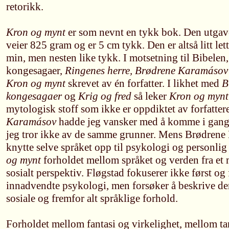
retorikk.
Kron og mynt
er som nevnt en tykk bok. Den utgav
veier 825 gram og er 5 cm tykk. Den er altså litt let
min, men nesten like tykk. I motsetning til Bibelen
kongesagaer,
Ringenes herre, Brødrene Karamásov
Kron og mynt
skrevet av én forfatter. I likhet med
B
kongesagaer
og
Krig og fred
så leker
Kron og mynt
mytologisk stoff som ikke er oppdiktet av forfatter
Karamásov
hadde jeg vansker med å komme i gan
jeg tror ikke av de samme grunner. Mens Brødrene
knytte selve språket opp til psykologi og personlig 
og mynt
forholdet mellom språket og verden fra et
sosialt perspektiv. Fløgstad fokuserer ikke først og
innadvendte psykologi, men forsøker å beskrive de
sosiale og fremfor alt språklige forhold.
Forholdet mellom fantasi og virkelighet, mellom t