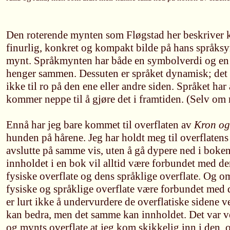
Den roterende mynten som Fløgstad her beskriver k
finurlig, konkret og kompakt bilde på hans språksyn
mynt. Språkmynten har både en symbolverdi og en 
henger sammen. Dessuten er språket dynamisk; det står
ikke til ro på den ene eller andre siden. Språket har 
kommer neppe til å gjøre det i framtiden. (Selv om m
Ennå har jeg bare kommet til overflaten av
Kron og
hunden på hårene. Jeg har holdt meg til overflatens 
avslutte på samme vis, uten å gå dypere ned i bok
innholdet i en bok vil alltid være forbundet med de
fysiske overflate og dens språklige overflate. Og o
fysiske og språklige overflate være forbundet med d
er lurt ikke å undervurdere de overflatiske sidene 
kan bedra, men det samme kan innholdet. Det var v
og mynts overflate at jeg kom skikkelig inn i den, og