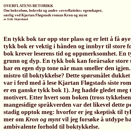
OVERFLATENS RETORIKK
Om bokvolum, bokvekt og andre «overflatiske» egenskaper,
særlig ved Kjartan Fløgstads roman Kron og mynt
av Erik Skjeveland
En tykk bok tar opp stor plass og er lett å få øy
tykk bok er vektig i hånden og innbyr til store 
bok krever leserens tid og oppmerksomhet. En 
grunn og dyp. En tykk bok kan forårsake store s
har en egen dyp tone når man smeller den igjen.
mistro til boktykkelse? Dette spørsmålet dukket
var i ferd med å lese Kjartan Fløgstads siste r
er en ganske tykk bok 1). Jeg hadde gledet meg t
motivert. Etter hvert som boken (tross tykkelsen
mangesidige språkverden var det likevel dette p
stadig opptok meg: hvorfor er jeg skeptisk til ty
mer om
Kron og mynt
vil jeg forsøke å utdype 
ambivalente forhold til boktykkelse.