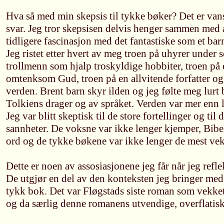
Hva så med min skepsis til tykke bøker? Det er vans
svar. Jeg tror skepsisen delvis henger sammen med 
tidligere fascinasjon med det fantastiske som et bar
Jeg ristet etter hvert av meg troen på uhyrer under 
trollmenn som hjalp troskyldige hobbiter, troen på
omtenksom Gud, troen på en allvitende forfatter og
verden. Brent barn skyr ilden og jeg følte meg lurt
Tolkiens drager og av språket. Verden var mer enn 
Jeg var blitt skeptisk til de store fortellinger og til
sannheter. De voksne var ikke lenger kjemper, Bibe
ord og de tykke bøkene var ikke lenger de mest vek
Dette er noen av assosiasjonene jeg får når jeg refl
De utgjør en del av den konteksten jeg bringer med
tykk bok. Det var Fløgstads siste roman som vekke
og da særlig denne romanens utvendige, overflatis