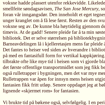
voksne hadde plassert utenfor rekkevidde. Likeled
smellfeite søndagsavisen,
The San Jose Mercury
, s
foran vår inngangsdør. Den inneholdt et eget tegnes
unger kranglet om å få lese først. Resten av den sv
voksne seg av. De kunne bla høytidelig gjennom de
timevis. At de gadd! Senere pleide far å ta min søs
bibliotek. Det er selve størrelsen på bibliotekbygni
Barneavdelingen lå i kjelleretasjen mens far pleide å 
Det fantes to heiser ved siden av hverandre i bibliot
på med en fantasifull form for vertikal kappkjøring
tilbrakte ofte like mye tid i heisen som vi gjorde b
det første offentlige transportmidlet som jeg fikk be
også rulletrapper i bygningen, men det var mye mer
Rulletrappen var åpen for innsyn mens heisen utgjo
fantasien fikk fritt utløp. Senere oppdaget jeg at b
lignende «skjermet rom» for fantasien.
Vi brukte tid på bøkene også, selvfølgelig. I en peri