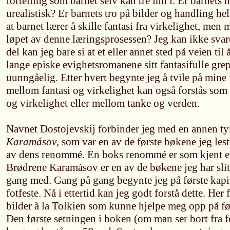
fortelling som barnet selv kan tre inn i. Er barnets 
urealistisk? Er barnets tro på bilder og handling hel
at barnet lærer å skille fantasi fra virkelighet, men 
løpet av denne læringsprosessen? Jeg kan ikke svar
del kan jeg bare si at et eller annet sted på veien til
lange episke evighetsromanene sitt fantasifulle grep
uunngåelig. Etter hvert begynte jeg å tvile på mine f
mellom fantasi og virkelighet kan også forstås so
og virkelighet eller mellom tanke og verden.
Navnet Dostojevskij forbinder jeg med en annen t
Karamásov
, som var en av de første bøkene jeg le
av dens renommé. En boks renommé er som kjent en
Brødrene Karamásov er en av de bøkene jeg har sli
gang med. Gang på gang begynte jeg på første kapitt
fotfeste. Nå i ettertid kan jeg godt forstå dette. Her 
bilder à la Tolkien som kunne hjelpe meg opp på før
Den første setningen i boken (om man ser bort fra f