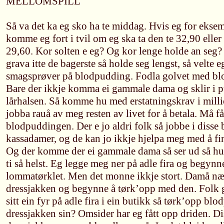
MELLOMSPILL
Så va det ka eg sko ha te middag. Hvis eg for eksem
komme eg fort i tvil om eg ska ta den te 32,90 elle
29,60. Kor solten e eg? Og kor lenge holde an seg
grava itte de bagerste så holde seg lengst, så velte 
smagsprøver på blodpudding. Fodla golvet med bl
Bare der ikkje komma ei gammale dama og sklir i 
lårhalsen. Så komme hu med erstatningskrav i mill
jobba rauå av meg resten av livet for å betala. Må f
blodpuddingen. Der e jo aldri folk så jobbe i disse 
kassadamer, og de kan jo ikkje hjelpa meg med å f
Og der komme der ei gammale dama så ser ud så hu
ti så helst. Eg legge meg ner på adle fira og begyn
lommatørklet. Men det monne ikkje stort. Damå næ
dressjakken og begynne å tørk’opp med den. Folk g
sitt ein fyr på adle fira i ein butikk så tørk’opp b
dressjakken sin? Omsider har eg fått opp driden. Di