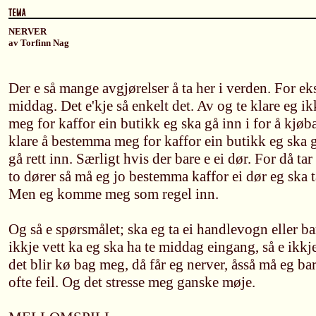
NERVER
av Torfinn Nag
Der e så mange avgjørelser å ta her i verden. For e
middag. Det e'kje så enkelt det. Av og te klare eg 
meg for kaffor ein butikk eg ska gå inn i for å kj
klare å bestemma meg for kaffor ein butikk eg ska gå 
gå rett inn. Særligt hvis der bare e ei dør. For då ta
to dører så må eg jo bestemma kaffor ei dør eg ska ta
Men eg komme meg som regel inn.
Og så e spørsmålet; ska eg ta ei handlevogn eller ba
ikkje vett ka eg ska ha te middag eingang, så e ikkje 
det blir kø bag meg, då får eg nerver, åsså må eg ba
ofte feil. Og det stresse meg ganske møje.