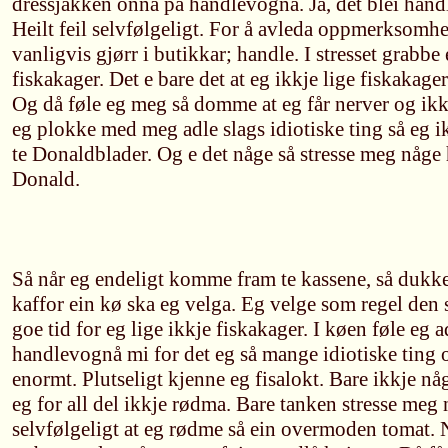
dressjakken onna på handlevognå. Ja, det blei han
Heilt feil selvfølgeligt. For å avleda oppmerksomhe
vanligvis gjørr i butikkar; handle. I stresset grabb
fiskakager. Det e bare det at eg ikkje lige fiskakager
Og då føle eg meg så domme at eg får nerver og ikkje
eg plokke med meg adle slags idiotiske ting så eg ik
te Donaldblader. Og e det någe så stresse meg någe h
Donald.
Så når eg endeligt komme fram te kassene, så dukke
kaffor ein kø ska eg velga. Eg velge som regel den 
goe tid for eg lige ikkje fiskakager. I køen føle eg a
handlevognå mi for det eg så mange idiotiske ting o
enormt. Plutseligt kjenne eg fisalokt. Bare ikkje n
eg for all del ikkje rødma. Bare tanken stresse meg 
selvfølgeligt at eg rødme så ein overmoden tomat. N