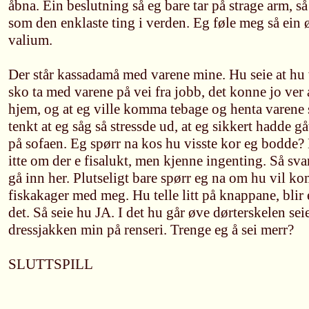
åbna. Ein beslutning så eg bare tar på strage arm, s
som den enklaste ting i verden. Eg føle meg så e
valium.
Der står kassadamå med varene mine. Hu seie at hu 
sko ta med varene på vei fra jobb, det konne jo ver 
hjem, og at eg ville komma tebage og henta varene
tenkt at eg såg så stressde ud, at eg sikkert hadde g
på sofaen. Eg spørr na kos hu visste kor eg bodde
itte om der e fisalukt, men kjenne ingenting. Så sva
gå inn her. Plutseligt bare spørr eg na om hu vil k
fiskakager med meg. Hu telle litt på knappane, blir
det. Så seie hu JA. I det hu går øve dørterskelen sei
dressjakken min på renseri. Trenge eg å sei merr?
SLUTTSPILL