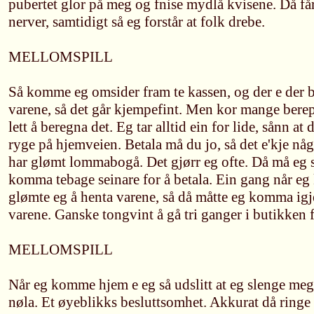
pubertet glor på meg og fnise mydlå kvisene. Då få
nerver, samtidigt så eg forstår at folk drebe.
MELLOMSPILL
Så komme eg omsider fram te kassen, og der e der ba
varene, så det går kjempefint. Men kor mange berepå
lett å beregna det. Eg tar alltid ein for lide, sånn at 
ryge på hjemveien. Betala må du jo, så det e'kje nå
har glømt lommabogå. Det gjørr eg ofte. Då må eg 
komma tebage seinare for å betala. Ein gang når eg 
glømte eg å henta varene, så då måtte eg komma igje
varene. Ganske tongvint å gå tri ganger i butikken 
MELLOMSPILL
Når eg komme hjem e eg så udslitt at eg slenge meg 
nøla. Et øyeblikks besluttsomhet. Akkurat då ringe 