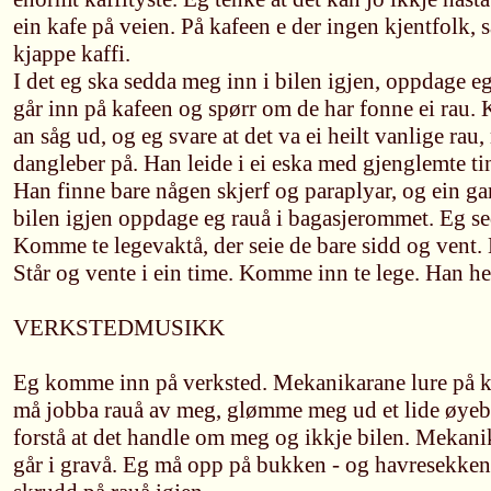
ein kafe på veien. På kafeen e der ingen kjentfolk, 
kjappe kaffi.
I det eg ska sedda meg inn i bilen igjen, oppdage eg
går inn på kafeen og spørr om de har fonne ei rau.
an såg ud, og eg svare at det va ei heilt vanlige ra
dangleber på. Han leide i ei eska med gjenglemte ti
Han finne bare någen skjerf og paraplyar, og ein g
bilen igjen oppdage eg rauå i bagasjerommet. Eg se
Komme te legevaktå, der seie de bare sidd og vent. L
Står og vente i ein time. Komme inn te lege. Han he
VERKSTEDMUSIKK
Eg komme inn på verksted. Mekanikarane lure på ka
må jobba rauå av meg, glømme meg ud et lide øyebli
forstå at det handle om meg og ikkje bilen. Mekanik
går i gravå. Eg må opp på bukken - og havresekken.