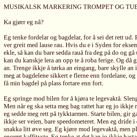
MUSIKALSK MARKERING TROMPET OG TU
Ka gjørr eg nå?
Eg tenke fordelar og bagdelar, for å sei det rett ud.
ver greit med lause rau. Hvis du e i Syden for eksemp
ekle, så kan du bare sedda rauå fra deg på do og gå 
kan du kanskje lera an opp te å roba ferige. Og då 
an. Trenge ikkje å tørka an eingang, bare skylle an i
meg at bagdelene sikkert e flerne enn fordelane, og 
få min bagdel på plass fortare enn fort.
Eg springe mod bilen for å kjøra te legevaktå. Slen
Men når eg ska setta meg bag rattet har eg jo ikkje
eg sedde meg rett på tykktarmen. Starte bilen, gir g
ikkje ser veien, bare speedometeret. Men eg dride i d
snakka litt øve seg. Eg kjøre mod legevaktå, men plu
enormt kaffityste. Eg tenke at det kan jo ikkje hast