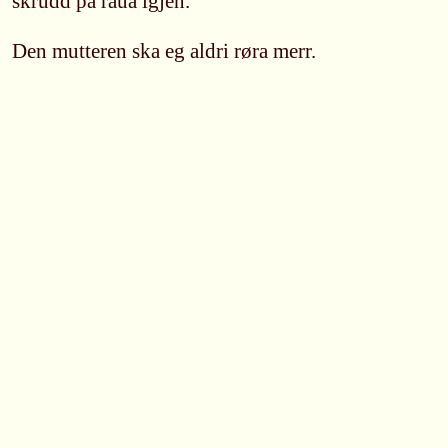
skrudd på rauå igjen.
Den mutteren ska eg aldri røra merr.