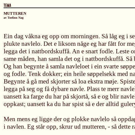
MUTTEREN
av Torfinn Nag
Ein dag våkna eg opp om morningen. Så låg eg i se
plukte navlelo. Det e liksom någe eg har fått for m
legga det i nattbordskuffå. An e snart fodle. Leste 
same måden, han samla det og i nattbordskuffå. Så b
Og han begynte å samla navleloet i ein svarte søppel
og fodle. Tenk dokker; ein heile søppelsekk med nav
Begynte å gå med skjorter så loa ekstra møje. Spist
legga på seg og få dybare navle. Plass te merr navle
uansett ka farge du har på skjortå, så e og blir navle
oppkast; uansett ka du har spist så e der alltid guler
Men mens eg ligge der og plokke navlelo så oppdage
i navlen. Eg står opp, skrur ud mutteren, - så dette r