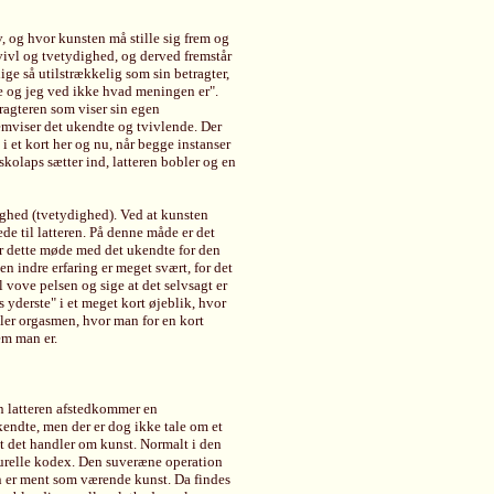
, og hvor kunsten må stille sig frem og
tvivl og tvetydighed, og derved fremstår
ge så utilstrækkelig som sin betragter,
ke og jeg ved ikke hvad meningen er".
tragteren som viser sin egen
emviser det ukendte og tvivlende. Der
 et kort her og nu, når begge instanser
skolaps sætter ind, latteren bobler og en
ighed (tvetydighed). Ved at kunsten
e til latteren. På denne måde er det
er dette møde med det ukendte for den
den indre erfaring er meget svært, for det
l vove pelsen og sige at det selvsagt er
 yderste" i et meget kort øjeblik, hvor
ller orgasmen, hvor man for en kort
em man er.
n latteren afstedkommer en
endte, men der er dog ikke tale om et
t det handler om kunst. Normalt i den
lturelle kodex. Den suveræne operation
n er ment som værende kunst. Da findes