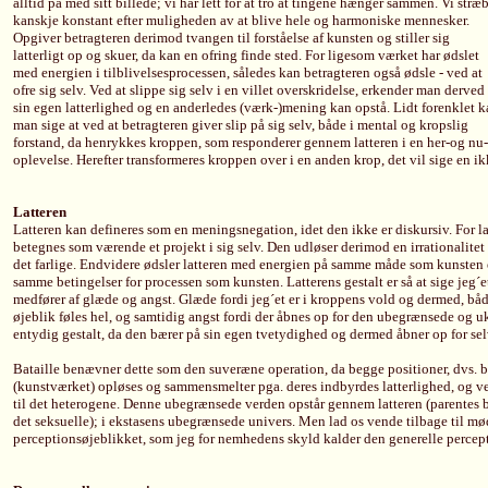
alltid på med sitt billede; vi har lett for at tro at tingene hænger sammen. Vi stræ
kanskje konstant efter muligheden av at blive hele og harmoniske mennesker.
Opgiver betragteren derimod tvangen til forståelse af kunsten og stiller sig
latterligt op og skuer, da kan en ofring finde sted. For ligesom værket har ødslet
med energien i tilblivelsesprocessen, således kan betragteren også ødsle - ved at
ofre sig selv. Ved at slippe sig selv i en villet overskridelse, erkender man derved
sin egen latterlighed og en anderledes (værk-)mening kan opstå. Lidt forenklet 
man sige at ved at betragteren giver slip på sig selv, både i mental og kropslig
forstand, da henrykkes kroppen, som responderer gennem latteren i en her-og nu-
oplevelse. Herefter transformeres kroppen over i en anden krop, det vil sige en i
Latteren
Latteren kan defineres som en meningsnegation, idet den ikke er diskursiv. For la
betegnes som værende et projekt i sig selv. Den udløser derimod en irrationalitet
det farlige. Endvidere ødsler latteren med energien på samme måde som kunsten 
samme betingelser for processen som kunsten. Latterens gestalt er så at sige jeg
medfører af glæde og angst. Glæde fordi jeg´et er i kroppens vold og dermed, både
øjeblik føles hel, og samtidig angst fordi der åbnes op for den ubegrænsede og u
entydig gestalt, da den bærer på sin egen tvetydighed og dermed åbner op for s
Bataille benævner dette som den suveræne operation, da begge positioner, dvs. b
(kunstværket) opløses og sammensmelter pga. deres indbyrdes latterlighed, og v
til det heterogene. Denne ubegrænsede verden opstår gennem latteren (parentes 
det seksuelle); i ekstasens ubegrænsede univers. Men lad os vende tilbage til m
perceptionsøjeblikket, som jeg for nemhedens skyld kalder den generelle percep