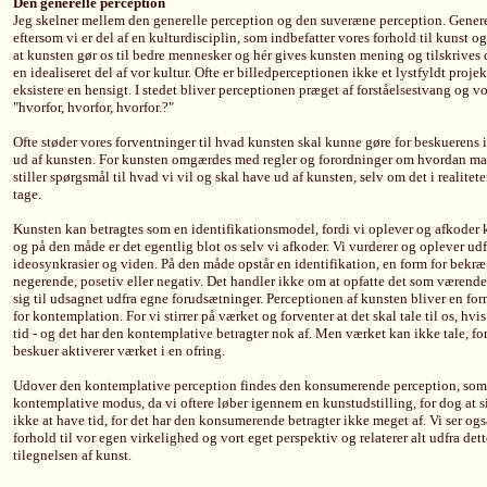
Den generelle perception
Jeg skelner mellem den generelle perception og den suveræne perception. Genere
eftersom vi er del af en kulturdisciplin, som indbefatter vores forhold til kunst o
at kunsten gør os til bedre mennesker og hér gives kunsten mening og tilskrives d
en idealiseret del af vor kultur. Ofte er billedperceptionen ikke et lystfyldt projek
eksistere en hensigt. I stedet bliver perceptionen præget af forståelsestvang og vo
"hvorfor, hvorfor, hvorfor.?"
Ofte støder vores forventninger til hvad kunsten skal kunne gøre for beskuerens 
ud af kunsten. For kunsten omgærdes med regler og forordninger om hvordan man
stiller spørgsmål til hvad vi vil og skal have ud af kunsten, selv om det i realit
tage.
Kunsten kan betragtes som en identifikationsmodel, fordi vi oplever og afkoder 
og på den måde er det egentlig blot os selv vi afkoder. Vi vurderer og oplever ud
ideosynkrasier og viden. På den måde opstår en identifikation, en form for bekræf
negerende, posetiv eller negativ. Det handler ikke om at opfatte det som værende 
sig til udsagnet udfra egne forudsætninger. Perceptionen af kunsten bliver en for
for kontemplation. For vi stirrer på værket og forventer at det skal tale til os, h
tid - og det har den kontemplative betragter nok af. Men værket kan ikke tale, for 
beskuer aktiverer værket i en ofring.
Udover den kontemplative perception findes den konsumerende perception, som 
kontemplative modus, da vi oftere løber igennem en kunstudstilling, for dog at s
ikke at have tid, for det har den konsumerende betragter ikke meget af. Vi ser og
forhold til vor egen virkelighed og vort eget perspektiv og relaterer alt udfra det
tilegnelsen af kunst.