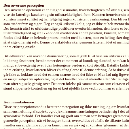
Den suveræne perception
Den suveræne operation er en tilegnelsesmodus, hvor betragteren må ofre sig selv
vise sin latterlige karakter og sin utilstrækkelighed frem. Kunsten fremviser sin 
kunsten meget splittet og har følgelig ingen konsistent værkmening. Den bliver li
som træder frem og siger: "Jeg er også utilstrækkelig, jeg er ikke et helt mennes
Der fremstår altså to ufuldstændige positioner overfor hinanden: den første er be
utilstrækkelighed og sin ikke-viden overfor den anden position, kunsten, som fr
findes altså ikke en helende proces i mødet med kunsten, men en heling sker dog i
så at sige ofrer sig selv. Denne overskridelse sker gennem latteren, idet et mening
indre erfaring opstår.
Billedkunsten kan anvende dramatisering som et greb til at vise sin utilstrækkel
lokker og fascinerer, fremkommer der et moment af komik og dumhed, som kan led
muligt at bevæge sig over i den heterogene verden et kort øjeblik. Bataille kald
indre erfaring, hvor latteren bliver én af nøglerne til denne erfaring. At beskrive 
går ikke at forklare hvad det er, men snarere hvad det ikke er. Men lad mig ligeve
en meget subjektiv oplevelse, og at det handler om det ukendte eller "det muliges
man ofrer sig selv, gir sig over. Det er en følelse på samme niveau som ekstasen e
stund slipper selvkontrollen og for et kort øjeblik ikke ved, hvor man er eller hv
Kommunikationen
Disse tre perceptionsmodus beretter om negation og ikke-mening, og om hvorda
sammensmeltning af subjekt og objekt. Sammensmeltningen befinder sig i det uk
symbiotisk forhold. Det handler kort og godt om at man som betragter glemmer a
generelle perception, når vi betragter kunst, overvældes vi af alle de tillærte ku
handler om at glemme at det er kunst man ser på - og at kunsten "glemmer" at de