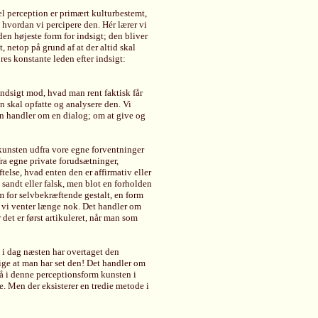
l perception er primært kulturbestemt,
g hvordan vi percipere den. Hér lærer vi
en højeste form for indsigt; den bliver
t, netop på grund af at der altid skal
res konstante leden efter indsigt:
indsigt mod, hvad man rent faktisk får
 skal opfatte og analysere den. Vi
eten handler om en dialog; om at give og
kunsten udfra vore egne forventninger
fra egne private forudsætninger,
telse, hvad enten den er affirmativ eller
sandt eller falsk, men blot en forholden
m for selvbekræftende gestalt, en form
vis vi venter længe nok. Det handler om
det er først artikuleret, når man som
i dag næsten har overtaget den
ige at man har set den! Det handler om
så i denne perceptionsform kunsten i
te. Men der eksisterer en tredie metode i