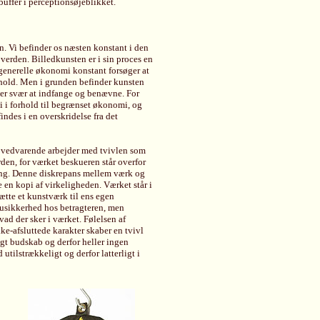
buffer i perceptionsøjeblikket.
. Vi befinder os næsten konstant i den
erden. Billedkunsten er i sin proces en
 generelle økonomi konstant forsøger at
rhold. Men i grunden befinder kunsten
 er svær at indfange og benævne. For
 i forhold til begrænset økonomi, og
indes i en overskridelse fra det
 vedvarende arbejder med tvivlen som
den, for værket beskueren står overfor
ring. Denne diskrepans mellem værk og
 en kopi af virkeligheden. Værket står i
sætte et kunstværk til ens egen
 usikkerhed hos betragteren, men
vad der sker i værket. Følelsen af
ke-afsluttede karakter skaber en tvivl
gt budskab og derfor heller ingen
 utilstrækkeligt og derfor latterligt i