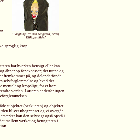
ber
kan
"Laughing" av Iben Dalgaard, detalj
Klikk på bildet!
kke-sproglig krop.
tteren har hverken hensigt eller kan
 og åbner op for excesser; det urene og
er fremkommet på, og deler derfor de
´ets selvforglemmelse og hvad det
 mentalt og kropsligt, for et kort
kendte verden. Latteren er derfor ingen
elvforglemmelsen.
åde subjektet (beskueren) og objektet
erden bliver ubegrænset og vi overgår
bemærket kan den selvsagt også opstå i
ødet mellem værket og betragteren i
tion.