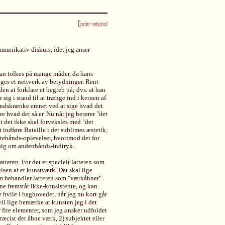
[
print versjon]
munikativ diskurs, idet jeg anser
 kan tolkes på mange måder, da hans
gges et nettverk av betydninger. Rent
 at forklare et begreb på; dvs. at han
sig i stand til at trænge ind i kernen af
indskrænke emnet ved at sige hvad det
 hvad det så er. Nu når jeg berører "det
at det ikke skal forveksles med "det
 indføre Bataille i det sublimes æstetik,
stehånds-oplevelser, hvorimod det for
sig om andenhånds-indtryk.
tteren. For det er specielt latteren som
elsen af et kunstværk. Det skal lige
om behandler latteren som "værkåbner".
ne fremstår ikke-konsistente, og kan
 hvile i baghovedet, når jeg nu kort går
il lige bemærke at kunsten jeg i det
r fire elementer, som jeg ønsker udfoldet
ræcist det åbne værk, 2) subjektet eller