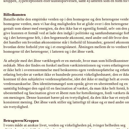
kroppen, 3) perceptionen eller kunstoplevelsen, samt 4) latteren som en form for 
Billedkunsten
Bataille delte den empiriske verden op i den homogene og den heterogene verden
homogene verden, men vi har dog muligheden for at glide over i den heterogene v
gestalt som sløser med energien, da den ikke har et egentlig formål, selv om den
give kunsten et formål ved at lade den indgå i politiske og samfundsmæssige fo
sig i det heterogene felt, i den begrænsede økonomi, med andre ord dér hvor den
det handler om hvordan økonomiene står i forhold til hinanden; generel økonomi
hvordan dette forhold ytre sig i et energisløseri. Åbningen mellem de to verdner f
homogene til det heterogene; i latteren og i det åbne værk.
At arbejde med det åbne værkbegreb er en metode, hvor man som billedkunstner
redskab. Men der findes en forskel mellem værkintentionen og vores erfaringsver
er ikke helt i overensstemmelse med beskuerens egen verdensopfattelse og erfa
erfaring betyder at værket ikke er hundrede procent virkelighedsnært; den er ikke
kontrast til den subjektive verdensopfattelse, idet det ikke er muligt helt at over
verdensanskuelse. Den identitetsmangel som opstår, giver en ubestemthed og en
samtidig bidrager den også til en fascination af værket, da man ikke helt forstå, h
ubestemthed og fascination giver et åbent rum for fortolkningen, fordi værkets ik
om meningen. Denne kunstart bærer på en tvetydighed, da den ikke har et entydi
konsistent mening. Det åbne værk stiller sig latterligt til skue og er med andre ord
sin tvetydighed.
Betragteren/Kroppen
I vores måde at anskue livet, verden og virkeligheden på, tvinger helheden seg