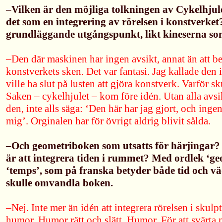
–Vilken är den möjliga tolkningen av Cykelhju
det som en integrering av rörelsen i konstverket?
grundläggande utgångspunkt, likt kineserna so
–Den där maskinen har ingen avsikt, annat än att be
konstverkets sken. Det var fantasi. Jag kallade den i
ville ha slut på lusten att gjöra konstverk. Varför s
Saken – cykelhjulet – kom före idén. Utan alla avsi
den, inte alls säga: ‘Den här har jag gjort, och inge
mig’. Orginalen har för övrigt aldrig blivit sålda.
–Och geometriboken som utsatts för härjingar?
är att integrera tiden i rummet? Med ordlek ‘g
‘temps’, som på franska betyder både tid och vä
skulle omvandla boken.
–Nej. Inte mer än idén att integrera rörelsen i skulp
humor. Humor rätt och slätt. Humor. För att svärta 