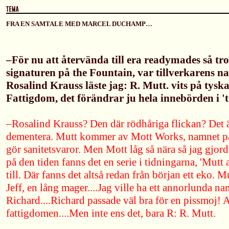
FRA EN SAMTALE MED MARCEL DUCHAMP…
–För nu att återvända till era readymades så tr
signaturen på the Fountain, var tillverkarens n
Rosalind Krauss läste jag: R. Mutt. vits på tysk
Fattigdom, det förändrar ju hela innebörden i 't
–Rosalind Krauss? Den där rödhåriga flickan? Det är
dementera. Mutt kommer av Mott Works, namnet på 
gör sanitetsvaror. Men Mott låg så nära så jag gjorde
på den tiden fanns det en serie i tidningarna, 'Mutt 
till. Där fanns det altså redan från början ett eko. Mut
Jeff, en lång mager....Jag ville ha ett annorlunda nam
Richard....Richard passade väl bra för en pissmoj! Al
fattigdomen....Men inte ens det, bara R: R. Mutt.