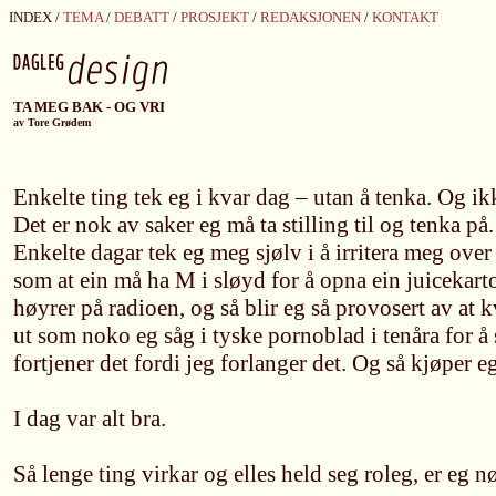
INDEX /
TEMA
/
DEBATT
/
PROSJEKT
/
REDAKSJONEN
/
KONTAKT
TA MEG BAK - OG VRI
av Tore Grødem
Enkelte ting tek eg i kvar dag – utan å tenka. Og ikk
Det er nok av saker eg må ta stilling til og tenka på.
Enkelte dagar tek eg meg sjølv i å irritera meg over 
som at ein må ha M i sløyd for å opna ein juicekarton
høyrer på radioen, og så blir eg så provosert av at k
ut som noko eg såg i tyske pornoblad i tenåra for å
fortjener det fordi jeg forlanger det. Og så kjøper eg
I dag var alt bra.
Så lenge ting virkar og elles held seg roleg, er eg n