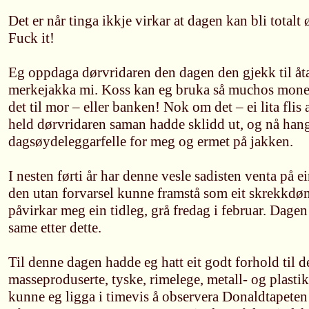
Det er når tinga ikkje virkar at dagen kan bli totalt ø
Fuck it!
Eg oppdaga dørvridaren den dagen den gjekk til åt
merkejakka mi. Koss kan eg bruka så muchos moneta
det til mor – eller banken! Nok om det – ei lita fli
held dørvridaren saman hadde sklidd ut, og nå han
dagsøydeleggarfelle for meg og ermet på jakken.
I nesten førti år har denne vesle sadisten venta på 
den utan forvarsel kunne framstå som eit skrekkdø
påvirkar meg ein tidleg, grå fredag i februar. Dagen
same etter dette.
Til denne dagen hadde eg hatt eit godt forhold til 
masseproduserte, tyske, rimelege, metall- og plasti
kunne eg ligga i timevis å observera Donaldtapeten 