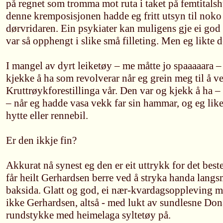
på regnet som tromma mot ruta i taket på femtitalsh
denne kremposisjonen hadde eg fritt utsyn til noko
dørvridaren. Ein psykiater kan muligens gje ei god 
var så opphengt i slike små filleting. Men eg likte d
I mangel av dyrt leiketøy – me måtte jo spaaaaara –
kjekke å ha som revolverar når eg grein meg til å ve
Kruttrøykforestillinga vår. Den var og kjekk å ha –
– når eg hadde vasa vekk far sin hammar, og eg lik
hytte eller rennebil.
Er den ikkje fin?
Akkurat nå synest eg den er eit uttrykk for det best
får heilt Gerhardsen berre ved å stryka handa lang
baksida. Glatt og god, ei nær-kvardagsoppleving m
ikke Gerhardsen, altså - med lukt av sundlesne Don
rundstykke med heimelaga syltetøy på.