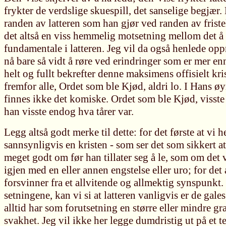
frykter de verdslige skuespill, det sanselige begjær
randen av latteren som han gjør ved randen av friste
det altså en viss hemmelig motsetning mellom det å 
fundamentale i latteren. Jeg vil da også henlede op
nå bare så vidt å røre ved erindringer som er mer en
helt og fullt bekrefter denne maksimens offisielt kri
fremfor alle, Ordet som ble Kjød, aldri lo. I Hans øy
finnes ikke det komiske. Ordet som ble Kjød, visste 
han visste endog hva tårer var.
Legg altså godt merke til dette: for det første at vi he
sannsynligvis en kristen - som ser det som sikkert a
meget godt om før han tillater seg å le, som om det vi
igjen med en eller annen engstelse eller uro; for det
forsvinner fra et allvitende og allmektig synspunkt.
setningene, kan vi si at latteren vanligvis er de gale
alltid har som forutsetning en større eller mindre g
svakhet. Jeg vil ikke her legge dumdristig ut på et te