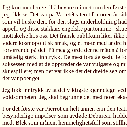
Jeg kommer lenge til å bevare minnet om den først
jeg fikk se. Det var på Varietéteateret for noen år sid
som vil huske den, for den slags underholdning hadd
appell, og disse stakkars engelske pantomime - skues
mottakelse hos oss. Det fransk publikum liker ikke 
videre kosmopolitisk smak, og et møte med andre h
forvirrende på det. På meg gjorde denne måten å for
umåtelig sterkt inntrykk. De mest forståelsesfulle 
suksessen med at de opptredende var vulgære og m
skuespillere; men det var ikke det det dreide seg o
det var poenget.
Jeg fikk inntrykk av at det viktigste kjennetegn ve
voldsomheten. Jeg skal begrunne det med noen eks
For det første var Pierrot en helt annen enn den teat
besynderlige impulser, som avdøde Debureau hadde g
med: Blek som månen, hemmelighetsfull som stillh