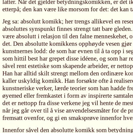
latter. Når det gjelder betydningskomikken, er det i
etterpå; den kan være like morsom for det: det kan ta
Jeg sa: absolutt komikk; her trengs allikevel en rese
absoluttes synspunkt finnes strengt tatt bare glede
være absolutt i relasjon til den falne menneskehet, og
det. Den absolutte komikkens opphøyde vesen gjør a
kunstnernes lodd: de som har evnen til å ta opp i se
som hittil best har grepet disse idéene, og som har r
såvel rent estetiske som skapende arbeider, er net
Han har alltid skilt strengt mellom den ordinære k
kaller uskyldig komikk. Han forsøkte ofte å realisere
kunstneriske verker, lærde teorier som han hadde fr
øyemed eller fremkastet i form av inspirerte samtale
det er nettopp fra disse verkene jeg vil hente de me
når jeg går over til å vise anvendelsesmåter for de p
fremsatt ovenfor, og gi en smaksprøve innenfor hver
Innenfor såvel den absolutte komikk som betydnin