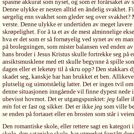
spasme akkurat som nyset, og som er forårsaket av 
Denne ulykke er nesten alltid en åndelig svakhet. F
sørgelig enn svakhet som gleder seg over svakhet? M
verste. Denne ulykke er undertiden av meget lavere a
skrøpelighet. For å ta et av de mest alminnelige ekse
hva er det som er så fornøyelig ved synet av en mann
på brolegningen, som mister balansen ved enden av et
hans broder i Jesus Kristus skulle fortrekke seg på 
ansiktsmusklene med ett skulle begynne å spille so
dagen eller et leketøy til å skru opp? Den stakkars d
skadet seg, kanskje har han brukket et ben. Allikeve
plutselig og uimotståelig latter. Det er ingen tvil o
denne situasjonen inngående vil finne dypest nede i
ubevisst hovmot. Det er utgangspunktet:
jeg
faller 
min
fot er fast og sikker. Det er ikke
jeg
som ville be
se enden på fortauet eller en brosten som står i veien
Den romantiske skole, eller rettere sagt en kategori
skole, den sataniske skole, har utmerket forstått den