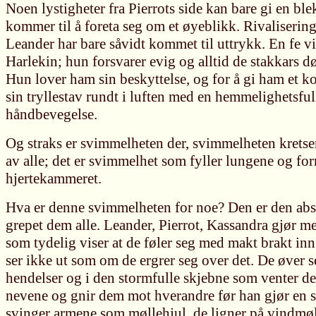
Noen lystigheter fra Pierrots side kan bare gi en bl
kommer til å foreta seg om et øyeblikk. Rivaliseri
Leander har bare såvidt kommet til uttrykk. En fe vis
Harlekin; hun forsvarer evig og alltid de stakkars d
Hun lover ham sin beskyttelse, og for å gi ham et k
sin tryllestav rundt i luften med en hemmelighetsfu
håndbevegelse.
Og straks er svimmelheten der, svimmelheten kretser
av alle; det er svimmelhet som fyller lungene og for
hjertekammeret.
Hva er denne svimmelheten for noe? Den er den abs
grepet dem alle. Leander, Pierrot, Kassandra gjør m
som tydelig viser at de føler seg med makt brakt inn 
ser ikke ut som om de ergrer seg over det. De øver se
hendelser og i den stormfulle skjebne som venter de
nevene og gnir dem mot hverandre før han gjør en s
svinger armene som møllehjul, de ligner på vindmøll