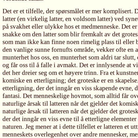
Det er et tilfelle, der spørsmålet er mer komplisert.
latter (en virkelig latter, en voldsom latter) ved syn
på svakhet eller ulykke hos et medmenneske. Det er le
snakke om den latter som blir fremkalt av det grote
som man ikke kan finne noen rimelig plass til eller b
den vanlige sunne fornufts område, vekker ofte en 
munterhet hos oss, en munterhet som aldri tar slutt,
og får oss til å falle i avmakt. Det er innlysende at vi
det her dreier seg om et høyere trinn. Fra et kunstne
komiske en etterligning; det groteske er en skapelse
etterligning, der det inngår en viss skapende evne, d
fantasi. Det menneskelige hovmot, som alltid får ov
naturlige årsak til latteren når det gjelder det komis
naturlige årsak til latteren når det gjelder det grotes
der det inngår en viss evne til å etterligne elementer
naturen. Jeg mener at i dette tilfellet er latteren et u
menneskets overlegenhet over andre mennesker, men