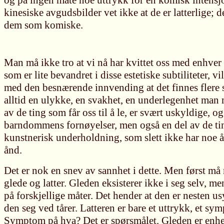
og på ingen måte noe uttrykk for en komisk intensj
kinesiske avgudsbilder vet ikke at de er latterlige; d
dem som komiske.
Man må ikke tro at vi nå har kvittet oss med enhver
som er lite bevandret i disse estetiske subtiliteter, 
med den besnærende innvending at det finnes flere sl
alltid en ulykke, en svakhet, en underlegenhet man
av de ting som får oss til å le, er svært uskyldige, og
barndommens fornøyelser, men også en del av de ti
kunstnerisk underholdning, som slett ikke har noe 
ånd.
Det er nok en snev av sannhet i dette. Men først må
glede og latter. Gleden eksisterer ikke i seg selv, 
på forskjellige måter. Det hender at den er nesten u
den seg ved tårer. Latteren er bare et uttrykk, et sy
Symptom på hva? Det er spørsmålet. Gleden er enhet