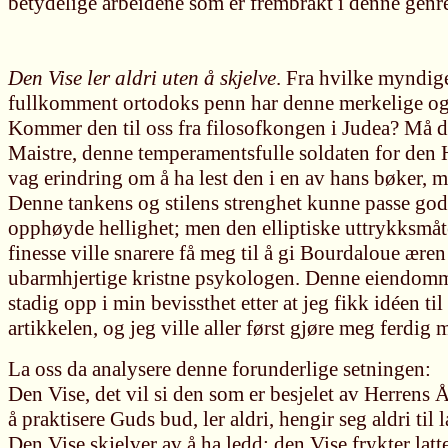
betydelige arbeidene som er frembrakt i denne genr
Den Vise ler aldri uten å skjelve
. Fra hvilke myndige
fullkomment ortodoks penn har denne merkelige og
Kommer den til oss fra filosofkongen i Judea? Må d
Maistre, denne temperamentsfulle soldaten for den 
vag erindring om å ha lest den i en av hans bøker, m
Denne tankens og stilens strenghet kunne passe go
opphøyde hellighet; men den elliptiske uttrykksmåt
finesse ville snarere få meg til å gi Bourdaloue æren
ubarmhjertige kristne psykologen. Denne eiendom
stadig opp i min bevissthet etter at jeg fikk idéen ti
artikkelen, og jeg ville aller først gjøre meg ferdig 
La oss da analysere denne forunderlige setningen:
Den Vise, det vil si den som er besjelet av Herrens Å
å praktisere Guds bud, ler aldri, hengir seg aldri til l
Den Vise skjelver av å ha ledd; den Vise frykter lat