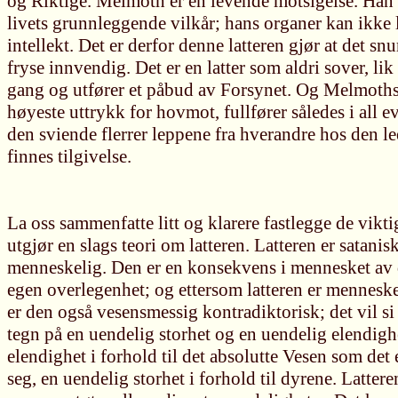
og Riktige. Melmoth er en levende motsigelse. Han h
livets grunnleggende vilkår; hans organer kan ikke
intellekt. Det er derfor denne latteren gjør at det snur
fryse innvendig. Det er en latter som aldri sover, l
gang og utfører et påbud av Forsynet. Og Melmoths l
høyeste uttrykk for hovmot, fullfører således i all e
den sviende flerrer leppene fra hverandre hos den l
finnes tilgivelse.
La oss sammenfatte litt og klarere fastlegge de vikt
utgjør en slags teori om latteren. Latteren er satanisk
menneskelig. Den er en konsekvens i mennesket av d
egen overlegenhet; og ettersom latteren er menneskeli
er den også vesensmessig kontradiktorisk; det vil si
tegn på en uendelig storhet og en uendelig elendigh
elendighet i forhold til det absolutte Vesen som det er
seg, en uendelig storhet i forhold til dyrene. Lattere