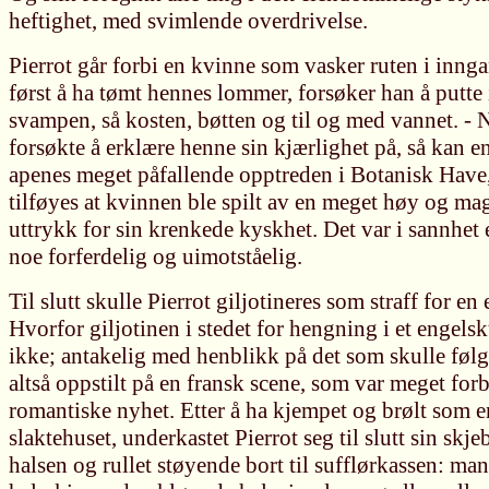
heftighet, med svimlende overdrivelse.
Pierrot går forbi en kvinne som vasker ruten i inng
først å ha tømt hennes lommer, forsøker han å putte 
svampen, så kosten, bøtten og til og med vannet. - 
forsøkte å erklære henne sin kjærlighet på, så kan e
apenes meget påfallende opptreden i Botanisk Have,
tilføyes at kvinnen ble spilt av en meget høy og m
uttrykk for sin krenkede kyskhet. Det var i sannhet e
noe forferdelig og uimotståelig.
Til slutt skulle Pierrot giljotineres som straff for en
Hvorfor giljotinen i stedet for hengning i et engelsk
ikke; antakelig med henblikk på det som skulle føl
altså oppstilt på en fransk scene, som var meget for
romantiske nyhet. Etter å ha kjempet og brølt som en
slaktehuset, underkastet Pierrot seg til slutt sin skje
halsen og rullet støyende bort til sufflørkassen: m