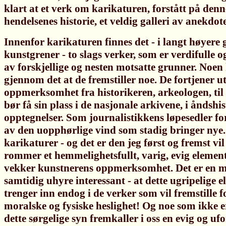
klart at et verk om karikaturen, forstått på den
hendelsenes historie, et veldig galleri av anekdote
Innenfor karikaturen finnes det - i langt høyere 
kunstgrener - to slags verker, som er verdifulle 
av forskjellige og nesten motsatte grunner. Noen
gjennom det at de fremstiller noe. De fortjener u
oppmerksomhet fra historikeren, arkeologen, til 
bør få sin plass i de nasjonale arkivene, i åndshi
opptegnelser. Som journalistikkens løpesedler for
av den uopphørlige vind som stadig bringer nye
karikaturer - og det er den jeg først og fremst vi
rommer et hemmelighetsfullt, varig, evig eleme
vekker kunstnerens oppmerksomhet. Det er en me
samtidig uhyre interessant - at dette ugripelige 
trenger inn endog i de verker som vil fremstille f
moralske og fysiske heslighet! Og noe som ikke e
dette sørgelige syn fremkaller i oss en evig og u