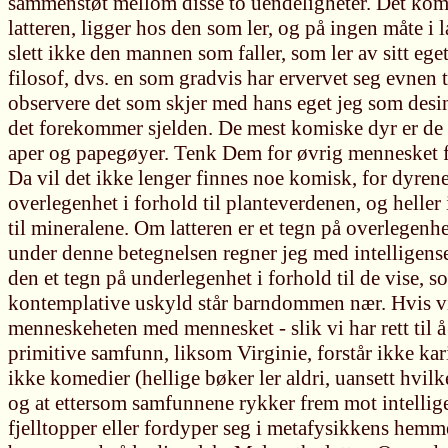
sammenstøt mellom disse to uendeligheter. Det kom
latteren, ligger hos den som ler, og på ingen måte i l
slett ikke den mannen som faller, som ler av sitt eget
filosof, dvs. en som gradvis har ervervet seg evnen ti
observere det som skjer med hans eget jeg som desin
det forekommer sjelden. De mest komiske dyr er de m
aper og papegøyer. Tenk Dem for øvrig mennesket fj
Da vil det ikke lenger finnes noe komisk, for dyren
overlegenhet i forhold til planteverdenen, og heller
til mineralene. Om latteren er et tegn på overlegenhe
under denne betegnelsen regner jeg med intelligensens
den et tegn på underlegenhet i forhold til de vise,
kontemplative uskyld står barndommen nær. Hvis 
menneskeheten med mennesket - slik vi har rett til å 
primitive samfunn, liksom Virginie, forstår ikke ka
ikke komedier (hellige bøker ler aldri, uansett hvilk
og at ettersom samfunnene rykker frem mot intellig
fjelltopper eller fordyper seg i metafysikkens hemm