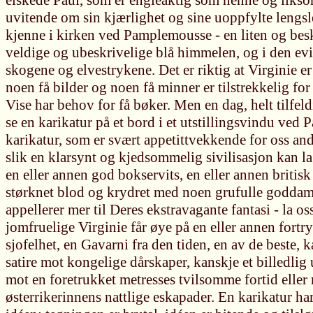
elskede Paul, som er engleaktig som henne og liks
uvitende om sin kjærlighet og sine uoppfylte lengsl
kjenne i kirken ved Pamplemousse - en liten og besk
veldige og ubeskrivelige blå himmelen, og i den ev
skogene og elvestrykene. Det er riktig at Virginie e
noen få bilder og noen få minner er tilstrekkelig fo
Vise har behov for få bøker. Men en dag, helt tilfel
se en karikatur på et bord i et utstillingsvindu ved 
karikatur, som er svært appetittvekkende for oss andr
slik en klarsynt og kjedsommelig sivilisasjon kan l
en eller annen god bokservits, en eller annen britisk
størknet blod og krydret med noen grufulle goddam;
appellerer mer til Deres ekstravagante fantasi - la oss
jomfruelige Virginie får øye på en eller annen fortr
sjofelhet, en Gavarni fra den tiden, en av de beste, 
satire mot kongelige dårskaper, kanskje et billedlig
mot en foretrukket metresses tvilsomme fortid eller
østerrikerinnens nattlige eskapader. En karikatur ha