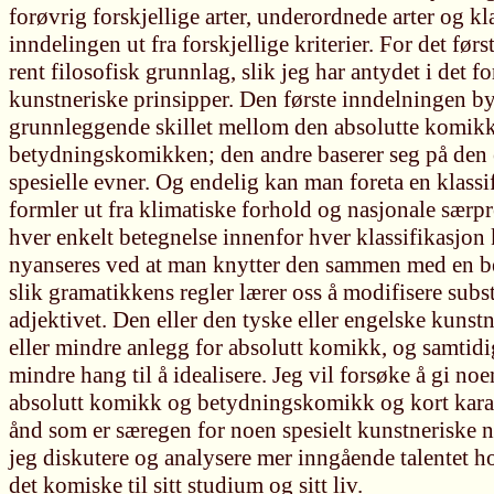
forøvrig forskjellige arter, underordnede arter og kl
inndelingen ut fra forskjellige kriterier. For det førs
rent filosofisk grunnlag, slik jeg har antydet i det f
kunstneriske prinsipper. Den første inndelningen b
grunnleggende skillet mellom den absolutte komik
betydningskomikken; den andre baserer seg på den 
spesielle evner. Og endelig kan man foreta en klass
formler ut fra klimatiske forhold og nasjonale særp
hver enkelt betegnelse innenfor hver klassifikasjon
nyanseres ved at man knytter den sammen med en be
slik gramatikkens regler lærer oss å modifisere sub
adjektivet. Den eller den tyske eller engelske kunst
eller mindre anlegg for absolutt komikk, og samtidi
mindre hang til å idealisere. Jeg vil forsøke å gi no
absolutt komikk og betydningskomikk og kort kara
ånd som er særegen for noen spesielt kunstneriske na
jeg diskutere og analysere mer inngående talentet h
det komiske til sitt studium og sitt liv.