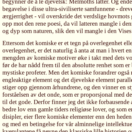
begynner de å le djevelsk: Melmoths latter. Og endel
begavelse i disse ultra-siviliserte samfunnene - dre
ærgjerrighet - vil overskride det verdslige hovmots 
opp mot den rene poesi, da vil latteren mangle i den
og dyp som naturen, slik den vil mangle i den Vises 
Ettersom det komiske er et tegn på overlegenhet elle
overlegenhet, er det naturlig å anta at man i hvert e
mengden av komiske motiver øke i takt med dets vo
før de har nådd frem til den absolutte renhet som er 
mystiske profeter. Men det komiske forandrer også n
engleaktige element og det djevelske element paral
stiger opp gjennom århundrene, og den vinner en sty
forståelsen av det onde, som er proporsjonal med d
til det gode. Derfor finner jeg det ikke forbausende 
bedre lov enn gamle tiders religiøse lover, og som er
disipler, eier flere komiske elementer enn den hedens
og med en betingelse for vår alminnelige intellektue
kverulantene få nevne den klassiske lille historien 