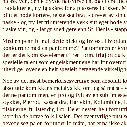
halsskiven, den kløyvde halsvirvelen, og ellers alle d
fra slakteriet, nylig skåret for å plasseres i disken
blitt et hode kortere, reiste seg brått - drevet av sin 
naske - og tryllet triumferende vekk sitt eget hode 
flaske vin, og - langt snedigere enn St. Denis - sta
Med en penn blir alt dette blekt og livløst. Hvorda
konkurrere med en pantomime? Pantomimen er kvin
den er det komiske element i ren form, frigjort og k
spesielle talent som engelskmennene har for overdriv
uhyrlige løyene en helt spesielt betagende virkeligh
Noe av det mest bemerkelsesverdige som absolutt 
absolutte komikkens metafysikk, om jeg så må si - 
denne pantomimen, en prolog fylt av en sublim est
stykket, Pierrot, Kassandra, Harlekin, Kolumbine, Le
tilskuerne, fullstendig i ro. De er nesten helt fornuft
stort fra de brave folk i salen. Det eventyrlige pust s
bevege seg på en forunderlig måte, har ennå ikke akt