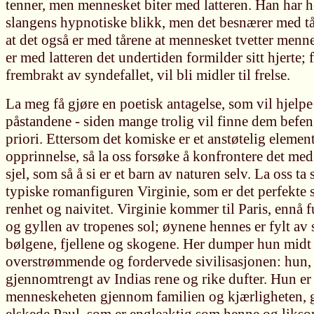
tenner, men mennesket biter med latteren. Han har he
slangens hypnotiske blikk, men det besnærer med tå
at det også er med tårene at mennesket tvetter mennes
er med latteren det undertiden formilder sitt hjerte;
frembrakt av syndefallet, vil bli midler til frelse.
La meg få gjøre en poetisk antagelse, som vil hjelpe
påstandene - siden mange trolig vil finne dem befe
priori. Ettersom det komiske er et anstøtelig elemen
opprinnelse, så la oss forsøke å konfrontere det me
sjel, som så å si er et barn av naturen selv. La oss 
typiske romanfiguren Virginie, som er det perfekte 
renhet og naivitet. Virginie kommer til Paris, ennå 
og gyllen av tropenes sol; øynene hennes er fylt av s
bølgene, fjellene og skogene. Her dumper hun midt
overstrømmende og fordervede sivilisasjonen: hun, 
gjennomtrengt av Indias rene og rike dufter. Hun er 
menneskeheten gjennom familien og kjærligheten, 