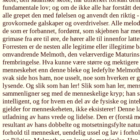
fundamentale lov; og om de ikke alle har forstått den,
alle grepet den med følelsen og anvendt den riktig - 
grovkornede galskaper og overdrivelser. Alle melod
de som er forbannet, fordømt, som skjebnen har me
grimase fra øre til øre, de hører alle til innenfor lat
Forresten er de nesten alle legitime eller illegitime
omvandrende Melmoth, den velærverdige Maturins s
frembringelse. Hva kunne være større og mektigere i
menneskehet enn denne bleke og ledefylte Melmoth?
svak side hos ham, noe usselt, noe som hverken er
lysende. Og slik som han ler! Slik som han ler, me
sammenligner seg med de menneskelige kryp; han so
intelligent, og for hvem en del av de fysiske og inte
gjelder for menneskeheten, ikke eksisterer! Denne la
utladning av hans vrede og lidelse. Den er (forstå 
resultant av hans dobbelte og motsetningsfylte natur
forhold til mennesket, uendelig ussel og lav i forhol