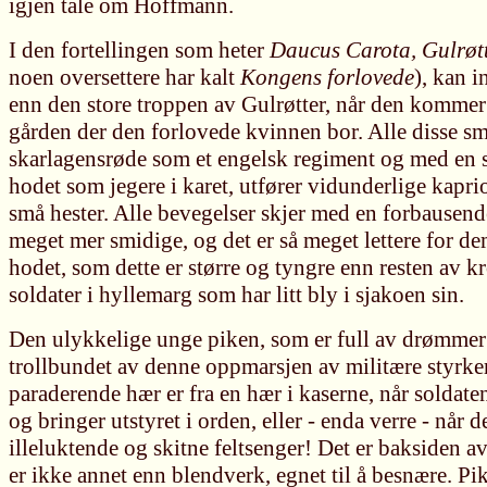
igjen tale om Hoffmann.
I den fortellingen som heter
Daucus Carota, Gulrøt
noen oversettere har kalt
Kongens forlovede
), kan 
enn den store troppen av Gulrøtter, når den kommer
gården der den forlovede kvinnen bor. Alle disse s
skarlagensrøde som et engelsk regiment og med en 
hodet som jegere i karet, utfører vidunderlige kapri
små hester. Alle bevegelser skjer med en forbausend
meget mer smidige, og det er så meget lettere for 
hodet, som dette er større og tyngre enn resten av 
soldater i hyllemarg som har litt bly i sjakoen sin.
Den ulykkelige unge piken, som er full av drømmer 
trollbundet av denne oppmarsjen av militære styrker
paraderende hær er fra en hær i kaserne, når soldat
og bringer utstyret i orden, eller - enda verre - når 
illeluktende og skitne feltsenger! Det er baksiden a
er ikke annet enn blendverk, egnet til å besnære. Pi