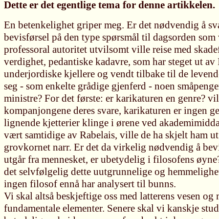
Dette er det egentlige tema for denne artikkelen.
En betenkelighet griper meg. Er det nødvendig å sva
bevisførsel på den type spørsmål til dagsorden so
professoral autoritet utvilsomt ville reise med skadef
verdighet, pedantiske kadavre, som har steget ut av I
underjordiske kjellere og vendt tilbake til de levende
seg - som enkelte grådige gjenferd - noen småpenger
ministre? For det første: er karikaturen en genre? vill
kompanjongene deres svare, karikaturen er ingen gen
lignende kjetterier klinge i ørene ved akademimidd
vært samtidige av Rabelais, ville de ha skjelt ham ut
grovkornet narr. Er det da virkelig nødvendig å bevi
utgår fra mennesket, er ubetydelig i filosofens øyne
det selvfølgelig dette uutgrunnelige og hemmelighe
ingen filosof ennå har analysert til bunns.
Vi skal altså beskjeftige oss med latterens vesen og
fundamentale elementer. Senere skal vi kanskje stu