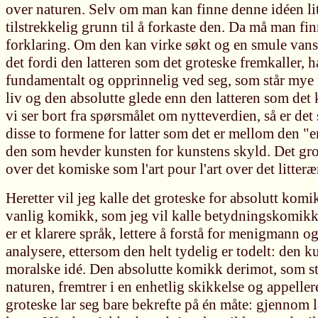
over naturen. Selv om man kan finne denne idéen litt
tilstrekkelig grunn til å forkaste den. Da må man fi
forklaring. Om den kan virke søkt og en smule vansk
det fordi den latteren som det groteske fremkaller, h
fundamentalt og opprinnelig ved seg, som står mye
liv og den absolutte glede enn den latteren som det
vi ser bort fra spørsmålet om nytteverdien, så er de
disse to formene for latter som det er mellom den "en
den som hevder kunsten for kunstens skyld. Det gro
over det komiske som l'art pour l'art over det litter
Heretter vil jeg kalle det groteske for absolutt komik
vanlig komikk, som jeg vil kalle betydningskomi
er et klarere språk, lettere å forstå for menigmann og
analysere, ettersom den helt tydelig er todelt: den 
moralske idé. Den absolutte komikk derimot, som s
naturen, fremtrer i en enhetlig skikkelse og appellere
groteske lar seg bare bekrefte på én måte: gjennom la