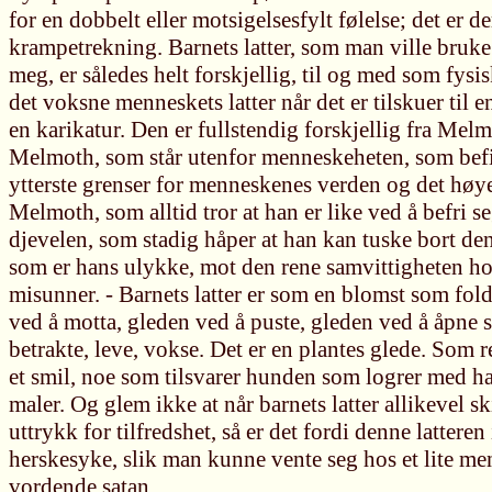
for en dobbelt eller motsigelsesfylt følelse; det er d
krampetrekning. Barnets latter, som man ville bru
meg, er således helt forskjellig, til og med som fysi
det voksne menneskets latter når det er tilskuer til 
en karikatur. Den er fullstendig forskjellig fra Melmo
Melmoth, som står utenfor menneskeheten, som bef
ytterste grenser for menneskenes verden og det høye
Melmoth, som alltid tror at han er like ved å befri s
djevelen, som stadig håper at han kan tuske bort d
som er hans ulykke, mot den rene samvittigheten h
misunner. - Barnets latter er som en blomst som fold
ved å motta, gleden ved å puste, gleden ved å åpne 
betrakte, leve, vokse. Det er en plantes glede. Som r
et smil, noe som tilsvarer hunden som logrer med ha
maler. Og glem ikke at når barnets latter allikevel sk
uttrykk for tilfredshet, så er det fordi denne latteren 
herskesyke, slik man kunne vente seg hos et lite men
vordende satan.