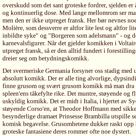
overskudd som det sant groteske fordrer, sjelden er å
og kontinuerlig dose. Med lange mellomrom ser ma
men den er ikke utpreget fransk. Her bør nevnes no
Molière, som dessverre er altfor lite lest og altfor li
inbildte syke" og "Borgeren som adelsmann" - og d
karnevalsfigurer. Når det gjelder komikken i Voltai
utpreget fransk, så er den alltid fundert i forestilli
dreier seg om betydningskomikk.
Det svermeriske Germania forsyner oss stadig med
absolutt komikk. Der er alle ting alvorlige, dypsind
finne grusom og svært grusom komikk må man dra 
spleen'ens tåkefylte rike. Det muntre, støyende og fl
uskyldig komikk. Det er midt i Italia, i hjertet av S
støyende Corso'en, at Theodor Hoffmann med sikker
besynderlige dramaet Prinsesse Brambilla utspille s
komisk begavelse. Grusomhetene dukker raskt opp 
groteske fantasiene deres rommer ofte noe dystert.