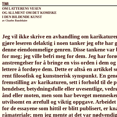
OM LATTERENS VESEN
OG ALLMENT OM DET KOMISKE
I DEN BILDENDE KUNST
av Charles Baudelaire
Jeg vil ikke skrive en avhandling om karikaturen
gjøre leseren delaktig i noen tanker jeg ofte ha
denne eiendommelige genren. Disse tankene var bl
for meg; jeg ville befri meg for dem. Jeg har forø
anstrengelser for å bringe en viss orden i dem o
lettere å fordøye dem. Dette er altså en artikkel s
rent filosofisk og kunstnerisk synspunkt. En gene
fremstilling av karikaturen, sett i forhold til de p
hendelser, betydningsfulle eller uvesentlige, ved
ånd eller moten, men som har beveget menneskene
utvilsomt en ærefull og viktig oppgave. Arbeidet 
for de essayene som hittil er blitt publisert, er 
råmateriale; men jeg mente at det var nødvendig 