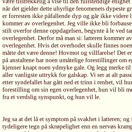
være tilstrekkelig å vise til den fullstendige enighet
når det gjelder dette uhyrlige fenomenets dypeste 
er forresten ikke påfallende dyp og går ikke videre la
kommer av overlegenhet. Jeg ville ikke bli forbause
stilt overfor denne oppdagelsen, begynte å le ved t
overlegenhet. Derfor må man si: latteren kommer av
overlegenhet. Hvis det overhodet skulle finnes noen 
måtte det være denne! Hovmot og villfarelse! Det er 
på anstaltene har noen umåtelige forestillinger om 
kjenner knapt noen ydmyke gale. Og legg merke til at
aller vanligste uttrykk for galskap. Vi ser at alt pas
etter syndefallet har gått ned et trinn i renhet, vil hu
forestilling om sin egen overlegenhet, hun vil bli me
fra et verdslig synspunkt, og hun vil le.
Jeg sa at det lå et symptom på svakhet i latteren; og
tydeligere tegn på skrøpelighet enn en nervøs kramp