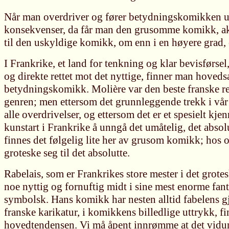
Når man overdriver og fører betydningskomikken ut 
konsekvenser, da får man den grusomme komikk, 
til den uskyldige komikk, om enn i en høyere grad,
I Frankrike, et land for tenkning og klar bevisførsel
og direkte rettet mot det nyttige, finner man hoveds
betydningskomikk. Molière var den beste franske re
genren; men ettersom det grunnleggende trekk i vår 
alle overdrivelser, og ettersom det er et spesielt kj
kunstart i Frankrike å unngå det umåtelig, det absol
finnes det følgelig lite her av grusom komikk; hos o
groteske seg til det absolutte.
Rabelais, som er Frankrikes store mester i det grotes
noe nyttig og fornuftig midt i sine mest enorme fant
symbolsk. Hans komikk har nesten alltid fabelens g
franske karikatur, i komikkens billedlige uttrykk, f
hovedtendensen. Vi må åpent innrømme at det vidun