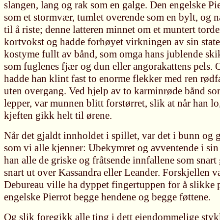
slangen, lang og rak som en galge. Den engelske Pi
som et stormvær, tumlet overende som en bylt, og nå
til å riste; denne latteren minnet om et muntert tord
kortvokst og hadde forhøyet virkningen av sin stat
kostyme fullt av bånd, som omga hans jublende sk
som fuglenes fjær og dun eller angorakattens pels. 
hadde han klint fast to enorme flekker med ren rødf
uten overgang. Ved hjelp av to karminrøde bånd so
lepper, var munnen blitt forstørret, slik at når han l
kjeften gikk helt til ørene.
Når det gjaldt innholdet i spillet, var det i bunn o
som vi alle kjenner: Ubekymret og avventende i si
han alle de griske og fråtsende innfallene som snart
snart ut over Kassandra eller Leander. Forskjellen va
Debureau ville ha dyppet fingertuppen for å slikke 
engelske Pierrot begge hendene og begge føttene.
Og slik foregikk alle ting i dett eiendommelige sty