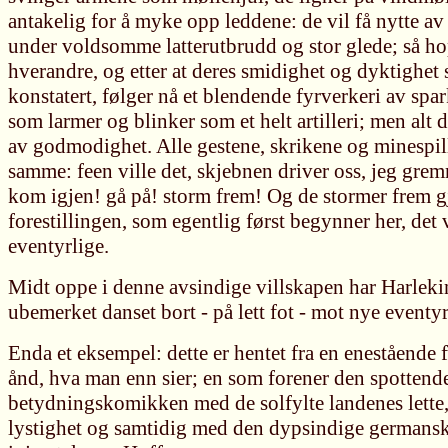
antakelig for å myke opp leddene: de vil få nytte av 
under voldsomme latterutbrudd og stor glede; så ho
hverandre, og etter at deres smidighet og dyktighet s
konstatert, følger nå et blendende fyrverkeri av spar
som larmer og blinker som et helt artilleri; men alt
av godmodighet. Alle gestene, skrikene og minespill
samme: feen ville det, skjebnen driver oss, jeg gre
kom igjen! gå på! storm frem! Og de stormer frem 
forestillingen, som egentlig først begynner her, det v
eventyrlige.
Midt oppe i denne avsindige villskapen har Harle
ubemerket danset bort - på lett fot - mot nye eventyr
Enda et eksempel: dette er hentet fra en enestående 
ånd, hva man enn sier; en som forener den spottend
betydningskomikken med de solfylte landenes lette,
lystighet og samtidig med den dypsindige germansk