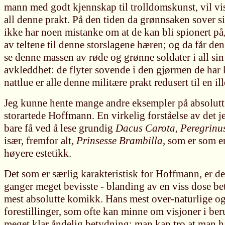
mann med godt kjennskap til trolldomskunst, vil vi
all denne prakt. På den tiden da grønnsaken sover si
ikke har noen mistanke om at de kan bli spionert på,
av teltene til denne storslagene hæren; og da får d
se denne massen av røde og grønne soldater i all s
avkleddhet: de flyter sovende i den gjørmen de har
nattlue er alle denne militære prakt redusert til en i
Jeg kunne hente mange andre eksempler på absolut
storartede Hoffmann. En virkelig forståelse av det j
bare få ved å lese grundig
Dacus Carota, Peregrinus
især, fremfor alt,
Prinsesse Brambilla
, som er som e
høyere estetikk.
Det som er særlig karakteristisk for Hoffmann, er den
ganger meget bevisste - blanding av en viss dose 
mest absolutte komikk. Hans mest over-naturlige o
forestillinger, som ofte kan minne om visjoner i beru
meget klar åndelig betydning: man kan tro at man h