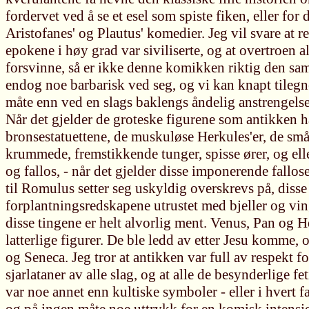
fordervet ved å se et esel som spiste fiken, eller for 
Aristofanes' og Plautus' komedier. Jeg vil svare at ren
epokene i høy grad var siviliserte, og at overtroen al
forsvinne, så er ikke denne komikken riktig den s
endog noe barbarisk ved seg, og vi kan knapt tileg
måte enn ved en slags baklengs åndelig anstrengelse: 
Når det gjelder de groteske figurene som antikken ha
bronsestatuettene, de muskuløse Herkules'er, de sm
krummede, fremstikkende tunger, spisse ører, og ell
og fallos, - når det gjelder disse imponerende fallo
til Romulus setter seg uskyldig overskrevs på, disse
forplantningsredskapene utrustet med bjeller og vinge
disse tingene er helt alvorlig ment. Venus, Pan og H
latterlige figurer. De ble ledd av etter Jesu komme,
og Seneca. Jeg tror at antikken var full av respekt 
sjarlataner av alle slag, og at alle de besynderlige fe
var noe annet enn kultiske symboler - eller i hvert fa