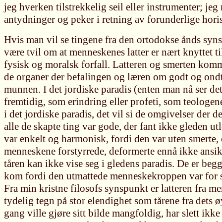
jeg hverken tilstrekkelig seil eller instrumenter; j
antydninger og peker i retning av forunderlige hori
Hvis man vil se tingene fra den ortodokse ånds syns
være tvil om at menneskenes latter er nært knyttet til
fysisk og moralsk forfall. Latteren og smerten kom
de organer der befalingen og læren om godt og ondt 
munnen. I det jordiske paradis (enten man nå ser det
fremtidig, som erindring eller profeti, som teologene
i det jordiske paradis, det vil si de omgivelser der 
alle de skapte ting var gode, der fant ikke gleden utl
var enkelt og harmonisk, fordi den var uten smerte, 
menneskene forstyrrede, deformerte ennå ikke ansik
tåren kan ikke vise seg i gledens paradis. De er beg
kom fordi den utmattede menneskekroppen var for s
Fra min kristne filosofs synspunkt er latteren fra me
tydelig tegn på stor elendighet som tårene fra dets
gang ville gjøre sitt bilde mangfoldig, har slett ikk