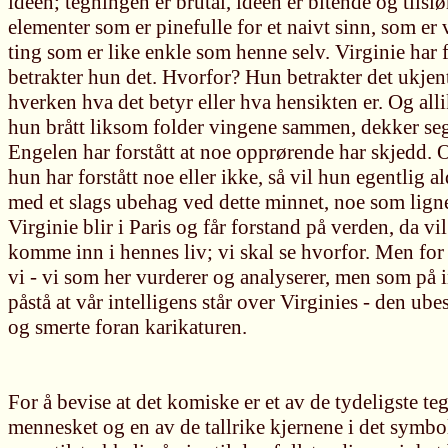
idéen; tegningen er brutal, idéen er bitende og tilsl
elementer som er pinefulle for et naivt sinn, som er va
ting som er like enkle som henne selv. Virginie har f
betrakter hun det. Hvorfor? Hun betrakter det ukjent
hverken hva det betyr eller hva hensikten er. Og all
hun brått liksom folder vingene sammen, dekker seg 
Engelen har forstått at noe opprørende har skjedd. O
hun har forstått noe eller ikke, så vil hun egentlig a
med et slags ubehag ved dette minnet, noe som lign
Virginie blir i Paris og får forstand på verden, da vi
komme inn i hennes liv; vi skal se hvorfor. Men for
vi - vi som her vurderer og analyserer, men som på 
påstå at vår intelligens står over Virginies - den ub
og smerte foran karikaturen.
For å bevise at det komiske er et av de tydeligste te
mennesket og en av de tallrike kjernene i det symbo