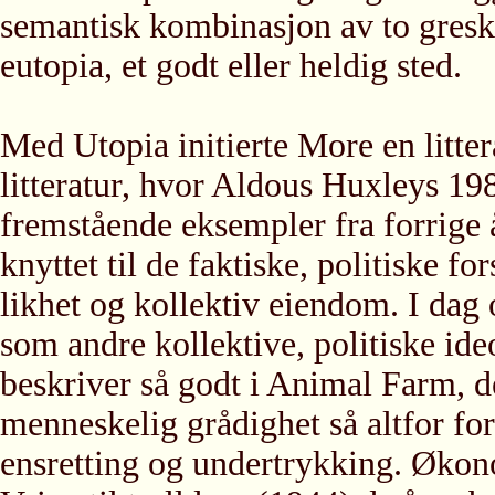
semantisk kombinasjon av to greske
eutopia, et godt eller heldig sted.
Med Utopia initierte More en litte
litteratur, hvor Aldous Huxleys 1
fremstående eksempler fra forrige 
knyttet til de faktiske, politiske f
likhet og kollektiv eiendom. I da
som andre kollektive, politiske i
beskriver så godt i Animal Farm, d
menneskelig grådighet så altfor fo
ensretting og undertrykking. Økon