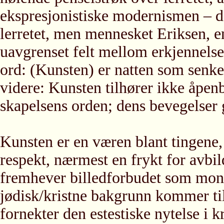
ekspresjonistiske modernismen – d
lerretet, men mennesket Eriksen, e
uavgrenset felt mellom erkjennelse
ord: (Kunsten) er natten som senk
videre: Kunsten tilhører ikke åpenb
skapelsens orden; dens bevegelser g
Kunsten er en væren blant tingene
respekt, nærmest en frykt for avbil
fremhever billedforbudet som mon
jødisk/kristne bakgrunn kommer til 
fornekter den estestiske nytelse i k