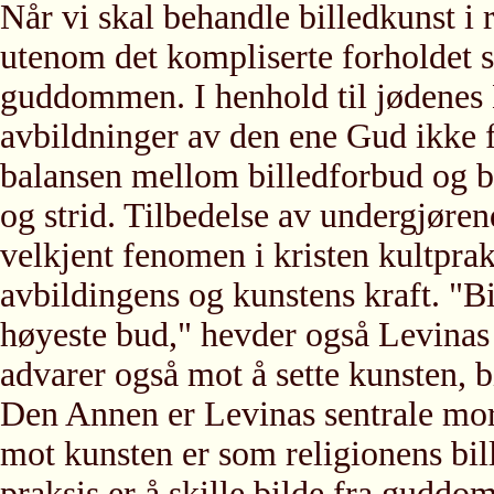
Når vi skal behandle billedkunst i
utenom det kompliserte forholdet s
guddommen. I henhold til jødenes 
avbildninger av den ene Gud ikke
balansen mellom billedforbud og bi
og strid. Tilbedelse av undergjøren
velkjent fenomen i kristen kultprak
avbildingens og kunstens kraft. "B
høyeste bud," hevder også Levinas 
advarer også mot å sette kunsten, 
Den Annen er Levinas sentrale mor
mot kunsten er som religionens bil
praksis er å skille bilde fra guddom