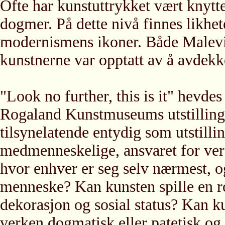
Ofte har kunstuttrykket vært knyttet
dogmer. På dette nivå finnes likhet
modernismens ikoner. Både Malev
kunstnerne var opptatt av å avdekke
"Look no further, this is it" hevde
Rogaland Kunstmuseums utstilling.
tilsynelatende entydig som utstilli
medmenneskelige, ansvaret for verd
hvor enhver er seg selv nærmest, 
menneske? Kan kunsten spille en ro
dekorasjon og sosial status? Kan ku
verken dogmatisk eller patetisk og