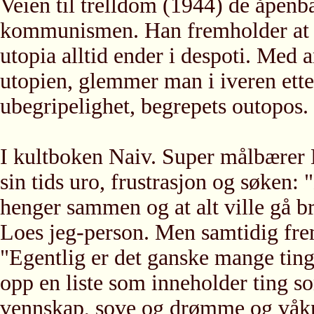
Veien til trelldom (1944) de åpenb
kommunismen. Han fremholder at d
utopia alltid ender i despoti. Med 
utopien, glemmer man i iveren ette
ubegripelighet, begrepets outopos.
I kultboken Naiv. Super målbærer 
sin tids uro, frustrasjon og søken: 
henger sammen og at alt ville gå bra
Loes jeg-person. Men samtidig frem
"Egentlig er det ganske mange ting 
opp en liste som inneholder ting som
vennskap, sove og drømme og våkn