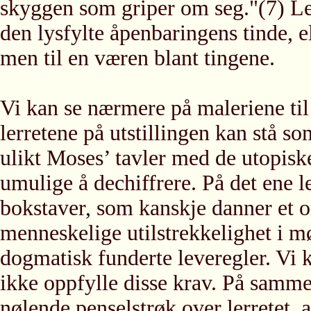
skyggen som griper om seg."(7) Lev
den lysfylte åpenbaringens tinde, el
men til en væren blant tingene.
Vi kan se nærmere på maleriene til
lerretene på utstillingen kan stå s
ulikt Moses’ tavler med de utopiske
umulige å dechiffrere. På det ene l
bokstaver, som kanskje danner et 
menneskelige utilstrekkelighet i
dogmatisk funderte leveregler. Vi ka
ikke oppfylle disse krav. På samme 
nølende penselstrøk over lerretet, 