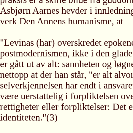
Asbjørn Aarnes hevder i innlednin
verk Den Annens humanisme, at
"Levinas (har) overskredet epokene
postmodernismen, ikke i den glade 
er gått ut av alt: sannheten og løg
nettopp at der han står, "er alt alvo
selverkjennelsen har endt i ansvaret
være uerstattelig i forpliktelsen o
rettigheter eller forpliktelser: Det
identiteten."(3)