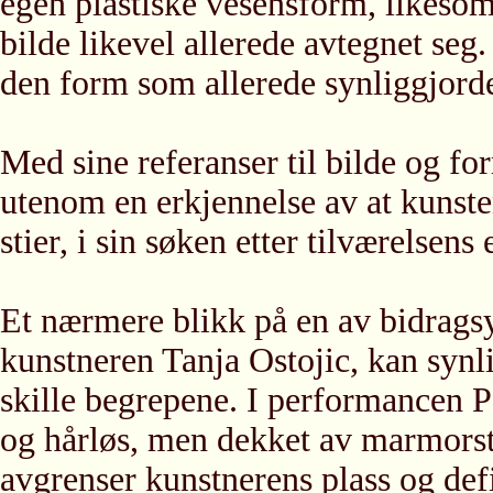
egen plastiske vesensform, likesom
bilde likevel allerede avtegnet seg
den form som allerede synliggjorde
Med sine referanser til bilde og 
utenom en erkjennelse av at kunst
stier, i sin søken etter tilværelsens 
Et nærmere blikk på en av bidragsy
kunstneren Tanja Ostojic, kan synli
skille begrepene. I performancen Pe
og hårløs, men dekket av marmorstø
avgrenser kunstnerens plass og def