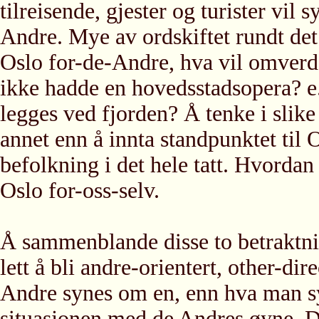
tilreisende, gjester og turister vil 
Andre. Mye av ordskiftet rundt det
Oslo for-de-Andre, hva vil omverde
ikke hadde en hovedsstadsopera? e.l
legges ved fjorden? Å tenke i slike
annet enn å innta standpunktet til
befolkning i det hele tatt. Hvordan
Oslo for-oss-selv.
Å sammenblande disse to betraktning
lett å bli andre-orientert, other-dir
Andre synes om en, enn hva man syn
situasjonen med de Andres øyne. D