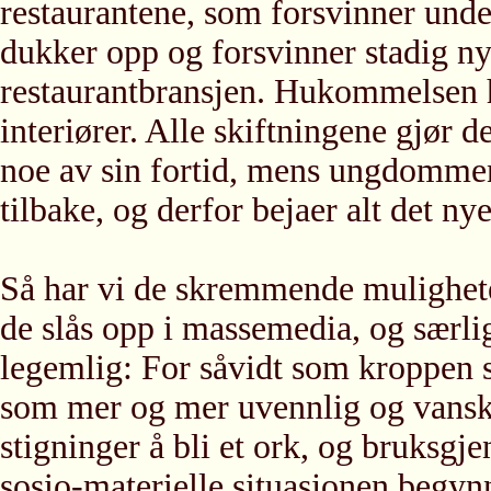
restaurantene, som forsvinner und
dukker opp og forsvinner stadig ny
restaurantbransjen. Hukommelsen ha
interiører. Alle skiftningene gjør d
noe av sin fortid, mens ungdommen 
tilbake, og derfor bejaer alt det ny
Så har vi de skremmende mulighet
de slås opp i massemedia, og særli
legemlig: For såvidt som kroppen
som mer og mer uvennlig og vanske
stigninger å bli et ork, og bruksgje
sosio-materielle situasjonen begyn