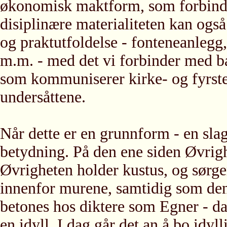
økonomisk maktform, som forbind
disiplinære materialiteten kan og
og praktutfoldelse - fonteneanlegg
m.m. - med det vi forbinder med b
som kommuniserer kirke- og fyrste
undersåttene.
Når dette er en grunnform - en sla
betydning. På den ene siden Øvrigh
Øvrigheten holder kustus, og sørger
innenfor murene, samtidig som den
betones hos diktere som Egner - d
en idyll. I dag går det an å bo idyl