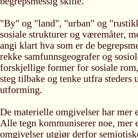
begrepsmessig skille.
"By" og "land", "urban" og "rustik
sosiale strukturer og væremåter, 
angi klart hva som er de begrepsm
rekke samfunnsgeografer og sosiolog
forskjellige former for sosiale rom
steg tilbake og tenke utfra steders u
utforming.
De materielle omgivelser har mer e
Alle tegn kommuniserer noe, mer e
omgivelser utgjør derfor semiotiske 