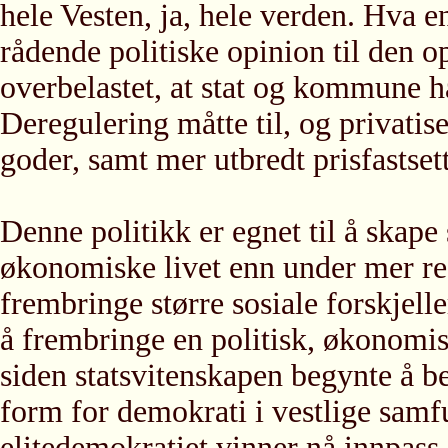
hele Vesten, ja, hele verden. Hva en
rådende politiske opinion til den op
overbelastet, at stat og kommune h
Deregulering måtte til, og privatise
goder, samt mer utbredt prisfastset
Denne politikk er egnet til å skape 
økonomiske livet enn under mer reg
frembringe større sosiale forskjeller
å frembringe en politisk, økonomisk
siden statsvitenskapen begynte å b
form for demokrati i vestlige sam
elitedemokratiet vinner nå innpass 