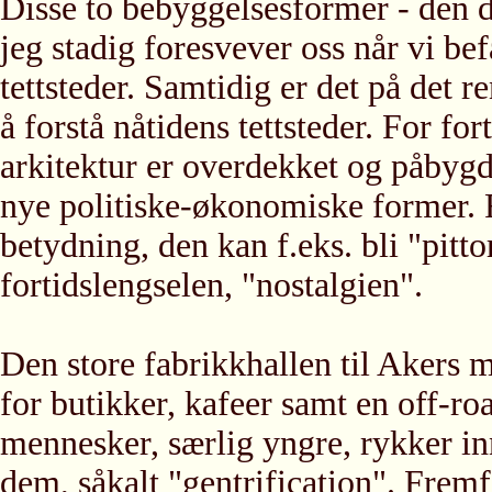
Disse to bebyggelsesformer - den di
jeg stadig foresvever oss når vi be
tettsteder. Samtidig er det på det re
å forstå nåtidens tettsteder. For fo
arkitektur er overdekket og påbygd
nye politiske-økonomiske former. F
betydning, den kan f.eks. bli "pitt
fortidslengselen, "nostalgien".
Den store fabrikkhallen til Akers m
for butikker, kafeer samt en off-ro
mennesker, særlig yngre, rykker inn
dem, såkalt "gentrification". Fremfo