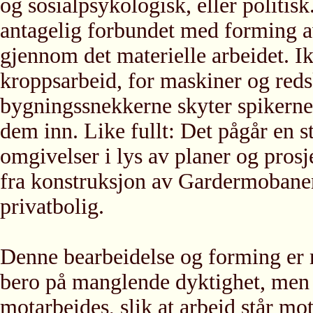
og sosialpsykologisk, eller politis
antagelig forbundet med forming av
gjennom det materielle arbeidet. I
kroppsarbeid, for maskiner og redsk
bygningssnekkerne skyter spikerne i
dem inn. Like fullt: Det pågår en s
omgivelser i lys av planer og prosj
fra konstruksjon av Gardermobanen 
privatbolig.
Denne bearbeidelse og forming er m
bero på manglende dyktighet, men d
motarbeides, slik at arbeid står mo