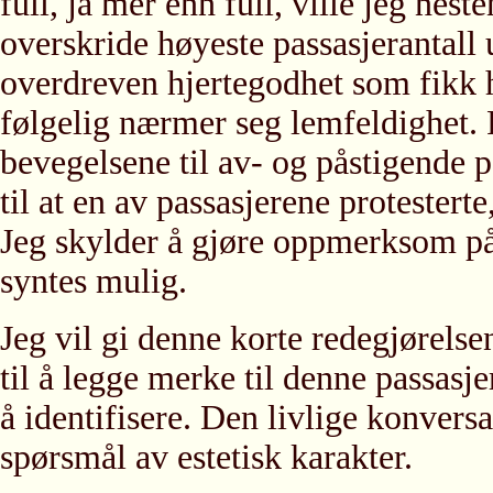
full, ja mer enn full, ville jeg nest
overskride høyeste passasjerantall 
overdreven hjertegodhet som fikk h
følgelig nærmer seg lemfeldighet. 
bevegelsene til av- og påstigende p
til at en av passasjerene protestert
Jeg skylder å gjøre oppmerksom på a
syntes mulig.
Jeg vil gi denne korte redegjørelsen
til å legge merke til denne passasj
å identifisere. Den livlige konvers
spørsmål av estetisk karakter.