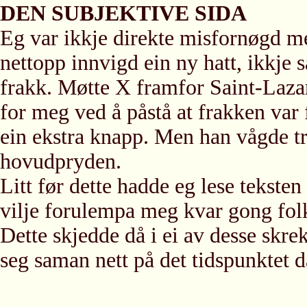
DEN SUBJEKTIVE SIDA
Eg var ikkje direkte misfornøgd m
nettopp innvigd ein ny hatt, ikkje 
frakk. Møtte X framfor Saint-Laza
for meg ved å påstå at frakken var 
ein ekstra knapp. Men han vågde tra
hovudpryden.
Litt før dette hadde eg lese tekste
vilje forulempa meg kvar gong folk
Dette skjedde då i ei av desse skr
seg saman nett på det tidspunktet d