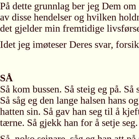
På dette grunnlag ber jeg Dem om 
av disse hendelser og hvilken hold
det gjelder min fremtidige livsførse
Idet jeg imøteser Deres svar, fors
SÅ
Så kom bussen. Så steig eg på. Så 
Så såg eg den lange halsen hans og
hatten sin. Så gav han seg til å kj
tærne. Så gjekk han for å setje seg.
Så, noko seinare, såg eg han att 