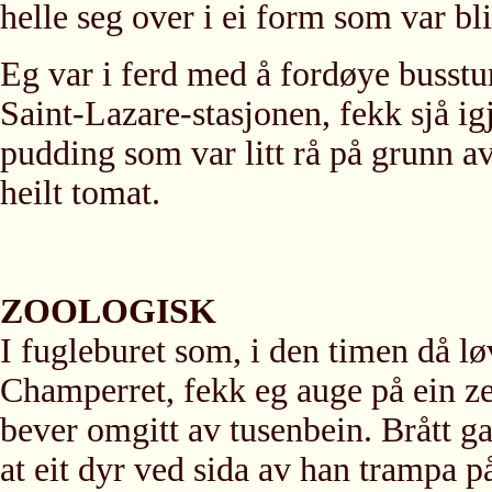
helle seg over i ei form som var bli
Eg var i ferd med å fordøye busstur
Saint-Lazare-stasjonen, fekk sjå i
pudding som var litt rå på grunn a
heilt tomat.
ZOOLOGISK
I fugleburet som, i den timen då lø
Champerret, fekk eg auge på ein z
bever omgitt av tusenbein. Brått gav
at eit dyr ved sida av han trampa p