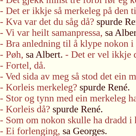
- Det er ikkje så merkeleg på den t
- Kva var det du såg då?
spurde Re
- Vi var heilt samanpressa,
sa Alber
- Bra anledning til å klype nokon i
- Pøh,
sa Albert.
- Det er vel ikkje 
- Fortel, då.
- Ved sida av meg så stod det ein m
- Korleis merkeleg?
spurde René.
- Stor og tynn med ein merkeleg ha
- Korleis då?
spurde René.
- Som om nokon skulle ha dradd i 
- Ei forlenging,
sa Georges.