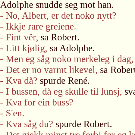
Adolphe snudde seg mot han.
- No, Albert, er det noko nytt?
- Ikkje rare greiene.
- Fint vêr,
sa Robert.
- Litt kjølig,
sa Adolphe.
- Men eg såg noko merkeleg i dag,
- Det er no varmt likevel,
sa Robert
- Kva då?
spurde René.
-
I bussen, då eg skulle til lunsj,
sva
- Kva for ein buss?
- S'en.
- Kva såg du?
spurde Robert.
- Det gjekk minst tre forbi før eg