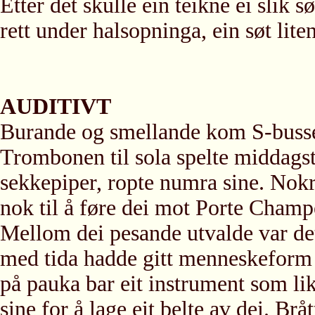
Etter det skulle ein teikne ei slik s
rett under halsopninga, ein søt lite
AUDITIVT
Burande og smellande kom S-bussen 
Trombonen til sola spelte middags
sekkepiper, ropte numra sine. Nokr
nok til å føre dei mot Porte Cham
Mellom dei pesande utvalde var det
med tida hadde gitt menneskeform o
på pauka bar eit instrument som lik
sine for å lage eit belte av dei. Br