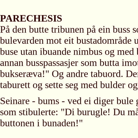
PARECHESIS
På den butte tribunen på ein buss 
bulevarden mot eit bustadområde ute
buse utan ibuande nimbus og med b
annan busspassasjer som butta imot
bukseræva!" Og andre tabuord. Dere
taburett og sette seg med bulder og
Seinare - bums - ved ei diger bul
som stibulerte: "Di burugle! Du må
buttonen i bunaden!"