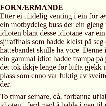
FORNÆRMANDE
Etter ei ulidelig venting i ein forj
ein motbydeleg buss der ein gjeng 
idioten blant desse idiotane var ei
sjiraffhals som hadde kleist på seg
hattebandet skulle ha vore. Denne i
ein gammal idiot hadde trampa på p
det tok ikkje lenge før lufta gjekk 
plass som enno var fuktig av sveitt
der.
To timar seinare, då, forbanna ufl
idioten i ferd med å bable i veg ti