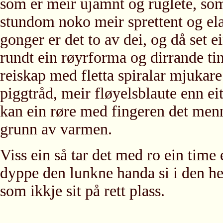
som er meir ujamnt og ruglete, som
stundom noko meir sprettent og el
gonger er det to av dei, og då set e
rundt ein røyrforma og dirrande tin
reiskap med fletta spiralar mjukare
piggtråd, meir fløyelsblaute enn ei
kan ein røre med fingeren det menne
grunn av varmen.
Viss ein så tar det med ro ein time 
dyppe den lunkne handa si i den he
som ikkje sit på rett plass.