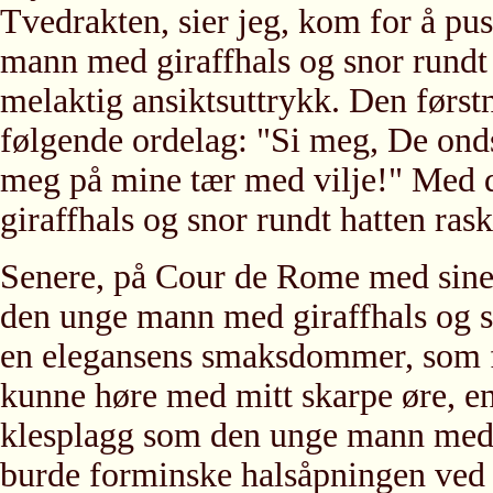
Tvedrakten, sier jeg, kom for å pu
mann med giraffhals og snor rundt 
melaktig ansiktsuttrykk. Den førstn
følgende ordelag: "Si meg, De ond
meg på mine tær med vilje!" Med 
giraffhals og snor rundt hatten raskt
Senere, på Cour de Rome med sine 
den unge mann med giraffhals og sn
en elegansens smaksdommer, som f
kunne høre med mitt skarpe øre, en 
klesplagg som den unge mann med g
burde forminske halsåpningen ved t