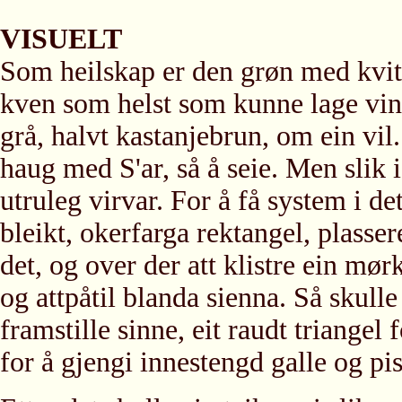
VISUELT
Som heilskap er den grøn med kvitt
kven som helst som kunne lage vind
grå, halvt kastanjebrun, om ein vil.
haug med S'ar, så å seie. Men slik i
utruleg virvar. For å få system i d
bleikt, okerfarga rektangel, plasse
det, og over der att klistre ein mør
og attpåtil blanda sienna. Så skulle
framstille sinne, eit raudt triangel 
for å gjengi innestengd galle og pis