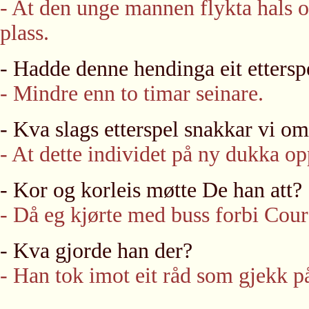
- At den unge mannen flykta hals ov
plass.
- Hadde denne hendinga eit ettersp
- Mindre enn to timar seinare.
- Kva slags etterspel snakkar vi o
- At dette individet på ny dukka o
- Kor og korleis møtte De han att?
- Då eg kjørte med buss forbi Cou
- Kva gjorde han der?
- Han tok imot eit råd som gjekk p