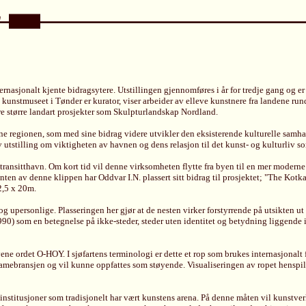
nternasjonalt kjente bidragsytere. Utstillingen gjennomføres i år for tredje gang og 
unstmuseet i Tønder er kurator, viser arbeider av elleve kunstnere fra landene run
ere større landart prosjekter som Skulpturlandskap Nordland.
nne regionen, som med sine bidrag videre utvikler den eksisterende kulturelle samh
utstilling om viktigheten av havnen og dens relasjon til det kunst- og kulturliv so
 transitthavn. Om kort tid vil denne virksomheten flytte fra byen til en mer modern
en av denne klippen har Oddvar I.N. plassert sitt bidrag til prosjektet; "The Kotka P
 2,5 x 20m.
e og upersonlige. Plasseringen her gjør at de nesten virker forstyrrende på utsikten
0) som en betegnelse på ikke-steder, steder uten identitet og betydning liggende i
ne ordet O-HOY. I sjøfartens terminologi er dette et rop som brukes internasjonalt
klamebransjen og vil kunne oppfattes som støyende. Visualiseringen av ropet henspil
 institusjoner som tradisjonelt har vært kunstens arena. På denne måten vil kunstve