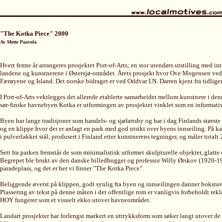
"The Kotka Piece" 2000
Av Mette Paavola
Hvert femte år arrangeres prosjektet Port-of-Arts; en stor utendørs utstilling med i
landene og kunstnerene i Østersjø-området. Årets prosjekt hvor Ove Mogensen ved k
Færøyene og Island. Det norske bidraget er ved Oddvar I.N. Darren kjent fra tidlig
I Port-of-Arts vektlegges det allerede etablerte samarbeidet mellom kunstnere i de
sør-finske havnebyen Kotka er utformingen av prosjektet vinklet som en informativ 
Byen har lange tradisjoner som handels- og sjøfartsby og har i dag Finlands største
og en klippe hvor der er anlagt en park med god utsikt over byens innseiling. På kant
i pulverlakket stål, produsert i Finland etter kunstnerens tegninger, og måler totalt
Sett fra parken fremstår de som minimalistisk utformet skulpturelle objekter, glatt
Begrepet ble brukt av den danske billedhugger og professor Willy Ørskov (1920-199
paradeplass, og det er her vi finner "The Kotka Piece".
Beliggende øverst på klippen, godt synlig fra byen og innseilingen danner bokstave
Plassering av tekst på denne måten i det offentlige rom er vanligvis forbeholdt re
HOY fungerer som et visuelt ekko utover havneområdet.
Landart prosjekter har forlengst markert en uttrykksform som søker langt utover de