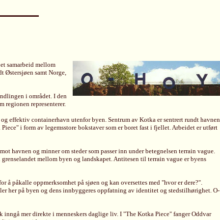
er et samarbeid mellom
dt Østersjøen samt Norge,
andlingen i området. I den
m regionen representerer.
e og effektiv containerhavn utenfor byen. Sentrum av Kotka er sentrert rundt havnen
iece" i form av legemsstore bokstaver som er boret fast i fjellet. Arbeidet er utført
 ut mot havnen og minner om steder som passer inn under betegnelsen terrain vague.
 grenselandet mellom byen og landskapet. Antitesen til terrain vague er byens
 for å påkalle oppmerksomhet på sjøen og kan oversettes med "hvor er dere?".
ler her på byen og dens innbyggeres oppfatning av identitet og stedstilhørighet. O-
rk inngå mer direkte i menneskers daglige liv. I "The Kotka Piece" fanger Oddvar