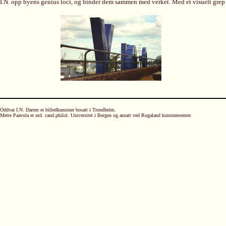
I.N. opp byens genius loci, og binder dem sammen med verket. Med et visuelt grep f
Oddvar I.N. Darren er billedkunstner bosatt i Trondheim.
Mette Paavola er utd. cand.philol. Universitet i Bergen og ansatt ved Rogaland kunstnersenter.