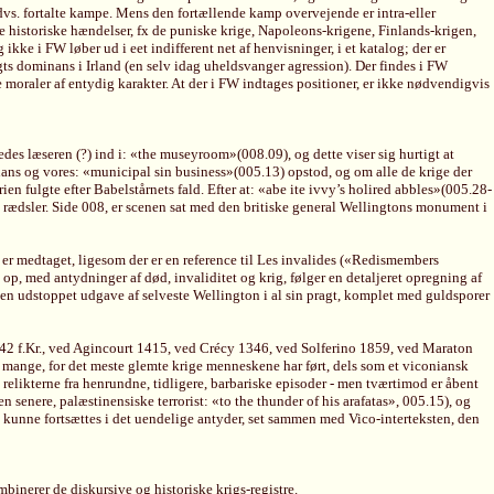
dvs. fortalte kampe. Mens den fortællende kamp overvejende er intra-eller
ige historiske hændelser, fx de puniske krige, Napoleons-krigene, Finlands-krigen,
 ikke i FW løber ud i eet indifferent net af henvisninger, i et katalog; der er
gts dominans i Irland (en selv idag uheldsvanger agression). Der findes i FW
ske moraler af entydig karakter. At der i FW indtages positioner, er ikke nødvendigvis
edes læseren (?) ind i: «the museyroom»(008.09), og dette viser sig hurtigt at
ans og vores: «municipal sin business»(005.13) opstod, og om alle de krige der
n fulgte efter Babelstårnets fald. Efter at: «abe ite ivvy’s holired abbles»(005.28-
’s rædsler. Side 008, er scenen sat med den britiske general Wellingtons monument i
r medtaget, ligesom der er en reference til Les invalides («Redismembers
op, med antydninger af død, invaliditet og krig, følger en detaljeret opregning af
 en udstoppet udgave af selveste Wellington i al sin pragt, komplet med guldsporer
i 42 f.Kr., ved Agincourt 1415, ved Crécy 1346, ved Solferino 1859, ved Maraton
t mange, for det meste glemte krige menneskene har ført, dels som et viconiansk
 relikterne fra henrundne, tidligere, barbariske episoder - men tværtimod er åbent
n senere, palæstinensiske terrorist: «to the thunder of his arafatas», 005.15), og
e kunne fortsættes i det uendelige antyder, set sammen med Vico-interteksten, den
mbinerer de diskursive og historiske krigs-registre.