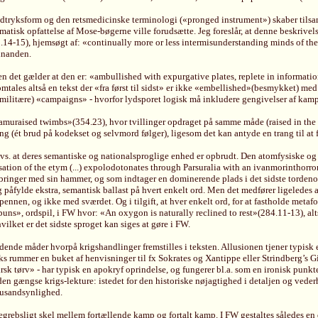
tryksform og den retsmedicinske terminologi («pronged instrument») skaber tilsamm
matisk opfattelse af Mose-bøgerne ville forudsætte. Jeg foreslår, at denne beskriv
14-15), hjemsøgt af: «continually more or less intermisunderstanding minds of the a
hinanden.
en det gælder at den er: «ambullished with expurgative plates, replete in informa
mtales altså en tekst der «fra først til sidst» er ikke «embellished»(besmykket) med
ilitære) «campaigns» - hvorfor lydsporet logisk må inkludere gengivelser af kampp
samuraised twimbs»(354.23), hvor tvillinger opdraget på samme måde (raised in th
ng (ét brud på kodekset og selvmord følger), ligesom det kan antyde en trang til at
s. at deres semantiske og nationalsproglige enhed er opbrudt. Den atomfysiske og py
ation of the etym (...) expolodotonates through Parsuralia with an ivanmorinthorro
ringer med sin hammer, og som indtager en dominerende plads i det sidste tordenor
åfylde ekstra, semantisk ballast på hvert enkelt ord. Men det medfører ligeledes at: 
nen, og ikke med sværdet. Og i tilgift, at hver enkelt ord, for at fastholde metafo
», ordspil, i FW hvor: «An oxygon is naturally reclined to rest»(284.11-13), altså
ilket er det sidste sproget kan siges at gøre i FW.
ende måder hvorpå krigshandlinger fremstilles i teksten. Allusionen tjener typisk 
ks rummer en buket af henvisninger til fx Sokrates og Xantippe eller Strindberg’
irsk tørv» - har typisk en apokryf oprindelse, og fungerer bl.a. som en ironisk p
en gængse krigs-lekture: istedet for den historiske nøjagtighed i detaljen og veder
 usandsynlighed.
 begrebsligt skel mellem fortællende kamp og fortalt kamp. I FW gestaltes således e