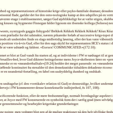
dbarhed og repræsentationen af historiske krige eller psyko-familiale dramaer, de
 horisontal flade, gælder det for den onto-teologiske kamp at den udspilles på en ve
øverste etage i etablissementet, sørger Gud øjeblikkeligt for at vælte stigen, skubbe 
 og knuses og bygmester Finnegan falder ligesom sin ibsenske kollega (Solness) ned 
gen wonts, oystrygods gaggin fishygods! Brékkek Kékkek Kékkek Kékkek! Kóax Kóax!
om præludie for det udstrakte, næsten pikareske forløb af successive krigs-topoi der
ds alt undertiden finde en slags midlertidig løsning, eller der kan være våbenstilsta
sition vis-à-vis Gud, eller for den sags skyld for repræsentanten HCE’s status i
lerede at være udstødt og faldent. «Exexex! COMMUNICATED.»(172.10).
met er blot at Gud vandt fra starten af, og at individerne i FW er nødsaget til at g
 Versailles-fred, hvor Gud dikterer betingelserne mens Joyce-skribenten fører en «p
enneske er en «meanderthalltale»(19.24) hedder det meget passende: en «meandering» 
øffende kontinuitet fra stenalder til den demokratiske tidsalders dekadente ricorso
å er en neandertal-fortælling, en fabel om uudryddelig dumhed og ondskab.
den undtagelse (cf. den «vertikale» relation til Gud) er dennesidige, hvilket unde
ervejs i FW kommenterer denne kontekstuelle indlejrethed, fx 107, 108).
ficerende funktion, eller de mere fredsommelige, normalt hverdagslige aspekter i FW
 er, at Joyce med FW konstruerede en symbolsk form der i særlig grad (men selvfølg
re gennemtrawler og bearbejder krigeriske grunderfaringer.
e pointe, men vedrører blot een af de mulige reaktioner på den helt idylliske fred