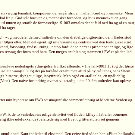
suden en vægtig tematisk komponent der angår striden mellem Gud og menneske. Mens
rtikal linje. Gud står foroven og mennesket forneden, og hvis mennesket en gang
til muren og straffe de formastelige. S. 003 omtales der et fald ned fra og af en mur,
fra taget.
» - og meddeler dermed indirekte om den drabelige digter-strid der i Hades stod
 følger efter. Men det egentligt interessante og centrale ved den teologiske strid
nd, forsoning, fredsslutning - netop fordi de to parter i princippet er lige, og lige
 den retssag der føres mod ham. Den megen snublen og stammen i FW er på den led
ennemleve nederlagets ydmygelse, hvilket allerede: «The fall»(003.15) og det første
enisolate war»(003.06) der på forhånd er tabt men altid på ny må tabes, hans Shem
historie, slynget, ulige, labyrintisk. Men også en «tall tale», en upålidelig
 (Vico). Den naive forundring over at vi «stadig, i det 20. århundrede» kan opleve
rstøtter min hypotese om FW’s seismografiske sammenfletning af Moderne Verden og
, fx de to vaskekoners rolige aktivitet ved floden Liffey i I.8, eller børnenes
elig ikke udelukkende) befattede sig med livet og litteraturen set gennem
s umulighed. Kant indleder til eksempel Den evige fred sådan her: «På en hollandsk