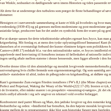
van Winkle, nedsunket en dødlignende søvn imens Historien og tiden passerede re
Alt dette for at understrege den turbulens som præger de fleste behandlinger af søv
domæner.
Hensigten er i nærværende sammenhæng at kaste et blik på hvorledes og hvor mange 
verdenskrig (1939-45) og på grænsen mellem modernisme og post-modernisme gør, at 
asiatiske krige, producerer han for det andet en symbolsk form der svarer på og gen
For at skærpe sansen for dette teksthistoriske arbejdes egenart hos Joyce, kan man
krigserfaring. Mit forslag er, at mens den tyske oplysningsfilosof Immanuel Kant (f
dannelsen af et overstatsligt forbund der kunne eliminere krigen som politikkens 
Canter»s (440.17) redskab bl.a. var den rationalistiske satire, er Joyces imidlerti
appelerede med henvisning til fornuftens instans til fælleskabet af rationelle indi
ingen særlig aftale mellem staterne i denne henseende, men ligger allerede i den 
Overfor denne tiltro til den almindelige og moralsk lovgivende menneskefornufts påb
universalsprog hvis chiffer fremstår som uigennemtrængeligt. Og som samtidig anve
artikel» statsledere til altid, inden de påbegynder en krigshandling, at rådføre si
Kant’s germanske Zum ewigen Frieden installeres i FW’s II,1 (the Mime chapter)
Perfect and Perpetual, Waking the Weary of the World»(222.17-20). Ironien er tyk, 
i de livstrætte, eller måske snarere i en prospektiv «mourning»(«sørgen», jfr. det
titels ordlyd allerede i sig selv angiver en tekstuel vold overfor forlægget.
Konfronteret med parret Moses og Mars, den jødiske lovgiver og den romerske krigs
fredsstiftelse og orden: «Imidlertid har fornuften, fra den højeste moralsk lovgiv
kiasme mellem de to repræsentanter, ikke blot som historiske figurer men ligeledes 