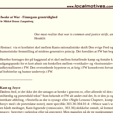
Awake at War - Finnegans genstridighed
Av Mikkel Bruun Zangenberg
One must realize that war is common and justice strife, a
Heraklit
Abstract: via et kortfattet skel mellem Kants rationalistiske skrift Den evige Fred
humoristiske fremstilling af stridens generative princip. Det foreslåes at FW bør beg
Herefter foretages der på baggrund af et skel mellem fortællende kamp og fortalte 
udgangspunkt for et kort afsnit om forskellen mellem «vertikale» og «horisontale» 
udkrystalliseres i FW. Den overordnede hypotese er, at krig i FW konsekvent forvan
af forbitrelse og humor undervejs i FW.
--------------------------------
Kant og Joyce
Dødens fred, er det ikke det der antages at herske i gravens ro, eller allerede til
stilfærdig og pietetsfuld tekst? Som bekendt er FW alt andet end det, fx er den jo o
intrikate afdeling, «Storiella as she is syung» eller »Night Lessons Chapter», komp
besyv med i de pietetsløse noter); mere specifikt 303.36-304.01-4: «Wince wan’s wo
en hårdt medtaget, Kain-lignende («misocain», 303.36) skikkelse omtalt, så formodni
peace»; benyttet i nekrolog eller på gravsten). Men manglen på de tre punktummer i 