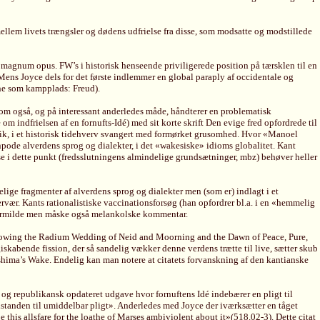
ellem livets trængsler og dødens udfrielse fra disse, som modsatte og modstillede
 magnum opus. FW’s i historisk henseende priviligerede position på tærsklen til en
ens Joyce dels for det første indlemmer en global paraply af occidentale og
cene som kampplads: Freud).
 som også, og på interessant anderledes måde, håndterer en problematisk
 indfrielsen af en fornufts-Idé) med sit korte skrift Den evige fred opfordrede til
ktik, i et historisk tidehverv svangert med formørket grusomhed. Hvor «Manoel
npode alverdens sprog og dialekter, i det «wakesiske» idioms globalitet. Kant
lse i dette punkt (fredsslutningens almindelige grundsætninger, mbz) behøver heller
lige fragmenter af alverdens sprog og dialekter men (som er) indlagt i et
vær. Kants rationalistiske vaccinationsforsøg (han opfordrer bl.a. i en «hemmelig
lattermilde men måske også melankolske kommentar.
showing the Radium Wedding of Neid and Moorning and the Dawn of Peace, Pure,
skabende fission, der så sandelig vækker denne verdens trætte til live, sætter skub
oshima’s Wake. Endelig kan man notere at citatets forvanskning af den kantianske
og republikansk opdateret udgave hvor fornuftens Idé indebærer en pligt til
ilstanden til umiddelbar pligt». Anderledes med Joyce der iværksætter en tåget
this allsfare for the loathe of Marses ambiviolent about it»(518.02-3). Dette citat