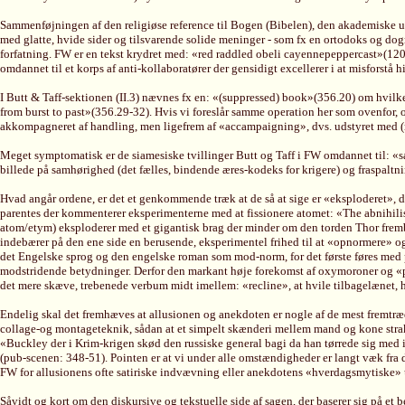
Sammenføjningen af den religiøse reference til Bogen (Bibelen), den akademiske ud
med glatte, hvide sider og tilsvarende solide meninger - som fx en ortodoks og dog
forfatning. FW er en tekst krydret med: «red raddled obeli cayennepeppercast»(120.
omdannet til et korps af anti-kollaboratører der gensidigt excellerer i at misforstå 
I Butt & Taff-sektionen (II.3) nævnes fx en: «(suppressed) book»(356.20) om hvilk
from burst to past»(356.29-32). Hvis vi foreslår samme operation her som ovenfor, o
akkompagneret af handling, men ligefrem af «accampaigning», dvs. udstyret med (m
Meget symptomatisk er de siamesiske tvillinger Butt og Taff i FW omdannet til: «
billede på samhørighed (det fælles, bindende æres-kodeks for krigere) og fraspaltni
Hvad angår ordene, er det et genkommende træk at de så at sige er «eksploderet», dv
parentes der kommenterer eksperimenterne med at fissionere atomet: «The abnihilis
atom/etym) eksploderer med et gigantisk brag der minder om den torden Thor fremb
indebærer på den ene side en berusende, eksperimentel frihed til at «opnormere» og p
det Engelske sprog og den engelske roman som mod-norm, for det første føres med pen
modstridende betydninger. Derfor den markant høje forekomst af oxymoroner og «puns
det mere skæve, trebenede verbum midt imellem: «recline», at hvile tilbagelænet, hv
Endelig skal det fremhæves at allusionen og anekdoten er nogle af de mest fremtræd
collage-og montageteknik, sådan at et simpelt skænderi mellem mand og kone stra
«Buckley der i Krim-krigen skød den russiske general bagi da han tørrede sig med 
(pub-scenen: 348-51). Pointen er at vi under alle omstændigheder er langt væk fra d
FW for allusionens ofte satiriske indvævning eller anekdotens «hverdagsmytiske»
Såvidt og kort om den diskursive og tekstuelle side af sagen, der baserer sig på et