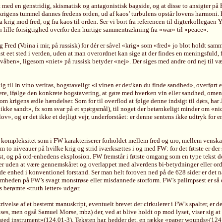
t med en genstridig, skismatisk og antagonistisk bagside, og at disse to ansigter på
krigens tummel dannes fredens orden, ud af kaos’ turbulens opstår lovens harmoni. E
a krig mod fred, og fra kaos til orden. Ser vi bort fra referencen til digterkollegae
en lille forsigtighed overfor den hurtige sammentrækning fra «war» til «peace».
Fred (Voina i mir, på russisk) for dér er såvel «krig» som «fred» jo blot holdt sam
dst eet sted i verden, uden at man overordnet kan sige at der findes en meningsfuld,
ben», ligesom «niet» på russisk betyder «nej». Der siges med andre ord nej til vær
elig til In vino veritas, bogstaveligt «I vinen er der/kan du finde sandhed», overf
ængere, ifølge den konkrete bogstavering, at gøre med hverken vin eller sandhed, om
om krigens ædle hændelser. Som for til overflod at følge denne indsigt til dørs, har
ikke sandt», fx som svar på et spørgsmål), til noget der betænkeligt minder om «nic
, og er det ikke et dejligt vejr, underforstået: er denne sentens ikke udtryk for e
 den kompleksitet som i FW karakteriserer forholdet mellem fred og uro, mellem ven
 to niveauer på hvilke krig og strid iværksættes i og med FW: for det første er der 
, og på ord-enhedens eksplosion. FW fremstår i første omgang som en type tekst de
r uden at være gennemskåret og overlappet med alverdens bi-betydninger eller ordspi
nde enhed i konventionel forstand. Ser man helt foroven ned på de 628 sider er det 
mheden på FW’s svagt monstrøse eller misdannede storform. FW’s palimpsest er så ex
 berømte «truth letter» udgør.
krivelse af et bestemt manuskript, eventuelt brevet der cirkulerer i FW’s spalter, er 
, men også Samuel Morse, mbz) der, ved at blive holdt op mod lyset, viser sig at 
onged instrument»(124.01-3). Teksten har, hedder det, en række «paper wounds»(124