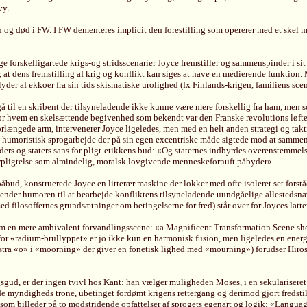
vy.
n og død i FW. I FW dementeres implicit den forestilling som opererer med et skel m
forskelligartede krigs-og stridsscenarier Joyce fremstiller og sammenspinder i sit
dens fremstilling af krig og konflikt kan siges at have en medierende funktion. M
lyder af ekkoer fra sin tids skismatiske urolighed (fx Finlands-krigen, familiens s
 gå til en skribent der tilsyneladende ikke kunne være mere forskellig fra ham, men
or hvem en skelsættende begivenhed som bekendt var den Franske revolutions løfte om
forlængede arm, intervenerer Joyce ligeledes, men med en helt anden strategi og ta
d et humoristisk sprogarbejde der på sin egen excentriske måde sigtede mod at samme
viders og staters sans for pligt-etikkens bud: «Og staternes indbyrdes overenstemme
forpligtelse som almindelig, moralsk lovgivende menneskefornuft påbyder».
ud, konstruerede Joyce en litterær maskine der lokker med ofte isoleret set forståe
nder humoren til at bearbejde konfliktens tilsyneladende uundgåelige allestedsnær
g med filosoffernes grundsætninger om betingelserne for fred) står over for Joyces 
 som en mere ambivalent forvandlingsscene: «a Magnificent Transformation Scene 
for «radium-brullyppet» er jo ikke kun en harmonisk fusion, men ligeledes en energi
 ekstra «o» i «moorning» der giver en fonetisk lighed med «mourning») forudser Hir
gud, er der ingen tvivl hos Kant: han vælger muligheden Moses, i en sekulariseret 
ende myndigheds trone, ubetinget fordømt krigens rettergang og derimod gjort fredst
som billeder på to modstridende opfattelser af sprogets egenart og logik: «Language 