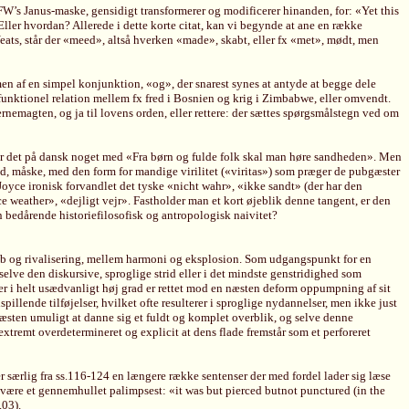
 FW’s Janus-maske, gensidigt transformerer og modificerer hinanden, for: «Yet this
ller hvordan? Allerede i dette korte citat, kan vi begynde at ane en række
n Yeats, står der «meed», altså hverken «made», skabt, eller fx «met», mødt, men
men af en simpel konjunktion, «og», der snarest synes at antyde at begge dele
 funktionel relation mellem fx fred i Bosnien og krig i Zimbabwe, eller omvendt.
nemagten, og ja til lovens orden, eller rettere: der sættes spørgsmålstegn ved om
ørt er det på dansk noget med «Fra børn og fulde folk skal man høre sandheden». Men
end, måske, med den form for mandige virilitet («viritas») som præger de pubgæster
 Joyce ironisk forvandlet det tyske «nicht wahr», «ikke sandt» (der har den
e weather», «dejligt vejr». Fastholder man et kort øjeblik denne tangent, er den
n bedårende historiefilosofisk og antropologisk naivitet?
skab og rivalisering, mellem harmoni og eksplosion. Som udgangspunkt for en
selve den diskursive, sproglige strid eller i det mindste genstridighed som
r i helt usædvanligt høj grad er rettet mod en næsten deform oppumpning af sit
llende tilføjelser, hvilket ofte resulterer i sproglige nydannelser, men ikke just
næsten umuligt at danne sig et fuldt og komplet overblik, og selve denne
tremt overdetermineret og explicit at dens flade fremstår som et perforeret
der særlig fra ss.116-124 en længere række sentenser der med fordel lader sig læse
være et gennemhullet palimpsest: «it was but pierced butnot punctured (in the
.03).