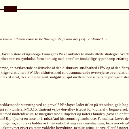
nd that all things come to be through strife and are (so) +ordained+».
 og Joyce’s store «krigs-bog» Finnegans Wake antydes to modstillede strategier overf
ribes som en symbolsk form der i sig medierer flere forskellige typer kamp-erfaring (
kampe, en nærlæsende beskrivelse af den diskursive stridbarhed i FW og af den flert
krigs-relationer i FW. Der afsluttes med en opsummerende overvejelse over relation
dles til strid, dvs. et heterogent, uafgørligt spil mellem modsatrettede protagonis
 den neddæmpede stemning ved en gravøl? Når Joyce lader titlen på sin sidste, gale 
gså en «funferall»(13.15. Omtrent «sjov-for-alle» istedet for «funeral», begravelse)
let med midterdiskurs, to marginer med tilføjelser og noter i bunden (hvor én opfat
n! Rip! (her er en note nr.1, mbz) And his countinghands rose. Formalisa. Loves de
ngen er, at hvis vi holder os til en enkelt streng i sammenhængen, henviser «Rip!» 
akronymet giver en mere voldelig betydning, nemlig «rip», at rive eller flå noget i