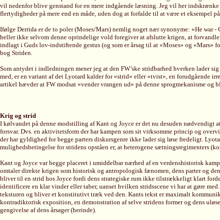
vil nedenfor blive genstand for en mere indgående læsning. Jeg vil her indskrænke mi
flertydigheder på mere end en måde, uden dog at forfalde til at være et eksempel på
Ifølge Derrida er de to poler (Moses/Mars) nemlig noget nær synonyme: «He war - Gud
heller ikke selvom denne oprindelige vold foregiver at afslutte krigen, at forvandle
indlagt i Guds lov-indstiftende gestus (og som er årsag til at «Moses» og «Mars» fo
bog Striden.
Som antydet i indledningen mener jeg at den FW’ske stridbarhed hverken lader sig re
med, er en variant af det Lyotard kalder for «strid» eller «tvist», en forudgående
artikel hævder at FW modsat «vender vrangen ud» på denne sprogmekanisme og blot
Krig og strid
I kølvandet på denne modstilling af Kant og Joyce er det nu desuden nødvendigt at 
forsvar. Dvs. en aktivitetsform der har kampen som sit virksomme princip og overvi
der har gyldighed for begge parters diskursgenre ikke lader sig løse fredeligt. Lyo
mulighedsbetingelse for stridens opståen er, at heterogene sætningsregimenters (kogn
Kant og Joyce var begge placeret i umiddelbar nærhed af en verdenshistorisk kamp -
omtaler direkte krigen som historisk og antropologisk fænomen, dens parter og dens 
bliver til en strid hos Joyce fordi dens strategiske rum ikke tilstrækkeligt klart fo
identificere en klar vinder eller taber, uanset hvilken stridsscene vi har at gøre m
teksturen og bliver et konstitutivt træk ved den. Kants tekst er maximalt kommuni
kontradiktorisk exposition, en demonstration af selve stridens former og dens ulø
gengivelse af dens årsager (herinde).