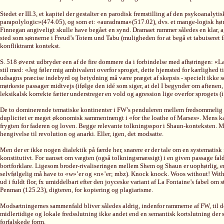
Stedet er III.3, et kapitel der gestalter en parodisk fremstilling af den psykoanal
parapolylogic»(474.05), og som et: «auradrama»(517.02), dvs. et mange-logisk høresp
Finnegan angiveligt skulle have begået en synd. Dramaet rummer således en klar, a
sted som sønnerne i Freud’s Totem und Tabu (muligheden for at begå et tabuiseret f
konfliktramt kontekst.
S. 518 øverst udbryder een af de fire dommere da i forbindelse med afhøringen: «Lan
stil med: «Jeg føler mig ambivalent overfor sproget, dette hjemsted for kærlighed til
udsagns præcise indebyrd og betydning må være præget af skepsis - specielt ikke s
mørkeste passager midtvejs (ifølge den idé som siger, at del I begynder om aftenen,
leksikalsk korrekte fætter understreger en vold og agression lige overfor sproget
De to dominerende tematiske kontinenter i FW’s penduleren mellem fredsommelig hu
duplicitet er meget økonomisk sammentrængt i «for the loathe of Marses». Mens kæ
frygten for faderen og loven. Begge relevante tolkningsspor i Shaun-konteksten. M
hengivelse til revolution og anarki. Eller, igen, det modsatte.
Men der er ikke nogen dialektik på færde her, snarere er der tale om en systematis
konstitutivt. For uanset om vægten (også tolkningsmæssigt) i en given passage falde
bortforklare. Ligesom broder-rivaliseringen mellem Shem og Shaun er uophørlig, e
selvfølgelig må have to «w»’er og «n»’er; mbz). Knock knock. Woos without! Without
ud i fuldt flor, fx umiddelbart efter den joyceske variant af La Fontaine’s fabel o
Penman (125.23), digteren, for kopiering og plagiarisme.
Modsætningernes sammenfald bliver således aldrig, indenfor rammerne af FW, til der
midlertidige og lokale fredsslutning ikke andet end en semantisk kortslutning der st
forfalskede form.