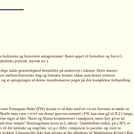
or kulturens og historiens antagonismer: Kants appel til fornuften og Joyce’s
militær, psykisk, mytisk etc.).
ydige måde genstridighed fremstilles på undervejs i teksten. Dette danner
en mellem historiske slag og litterære former, sådan som denne relation
ter, og at optegningen af denne transformation peger på den komplekse forhandling
bog være Finnegans Wake (FW), kunne vi så ikke med en vis ret forvente at møde en
. Skulle man være i tvivl om denne gravens tummel i FW, kan man gå til II.2’s lange,
telse siger, at hhv. Shem og Shaun kommenterer i marginen, mens Issy giver sit
ath how simple! Slutningsbane (note nr.2, mbz)». Umiddelbart inden, på s.303, er
til det latinske og engelske «r.i.p.» (hhv. «requiscat in pacem» og «rest in
 stykker. Ligesom det ikke kan afvises at der alluderes til Washington Irving’s Rip