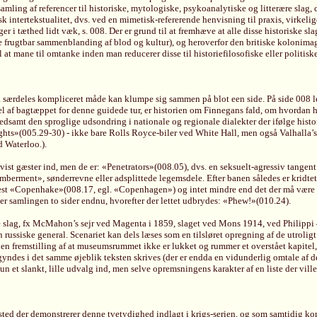
ing af referencer til historiske, mytologiske, psykoanalytiske og litterære slag, 
sk intertekstualitet, dvs. ved en mimetisk-refererende henvisning til praxis, virkel
r i tæthed lidt væk, s. 008. Der er grund til at fremhæve at alle disse historiske slag
nde frugtbar sammenblanding af blod og kultur), og heroverfor den britiske kolonima
til at mane til omtanke inden man reducerer disse til historiefilosofiske eller politi
g på særdeles kompliceret måde kan klumpe sig sammen på blot een side. På side 008 l
 af bagtæppet for denne guidede tur, er historien om Finnegans fald, om hvordan h
samt den sproglige udsondring i nationale og regionale dialekter der ifølge historie
srights»(005.29-30) - ikke bare Rolls Royce-biler ved White Hall, men også Valhalla
 Waterloo.).
gæster ind, men de er: «Penetrators»(008.05), dvs. en seksuelt-agressiv tangent e
berment», sønderrevne eller adsplittede legemsdele. Efter banen således er kridtet 
ns hest «Copenhake»(008.17, egl. «Copenhagen») og intet mindre end det der må være
over samlingen to sider endnu, hvorefter der lettet udbrydes: «Phew!»(010.24).
iske slag, fx McMahon’s sejr ved Magenta i 1859, slaget ved Mons 1914, ved Philipp
russiske general. Scenariet kan dels læses som en tilsløret opregning af de utrolig
m en fremstilling af at museumsrummet ikke er lukket og rummer et overstået kapitel,
egyndes i det samme øjeblik teksten skrives (der er endda en vidunderlig omtale af de
 et slankt, lille udvalg ind, men selve opremsningens karakter af en liste der vill
kststed der demonstrerer denne tvetydighed indlagt i krigs-serien, og som samtidig ko