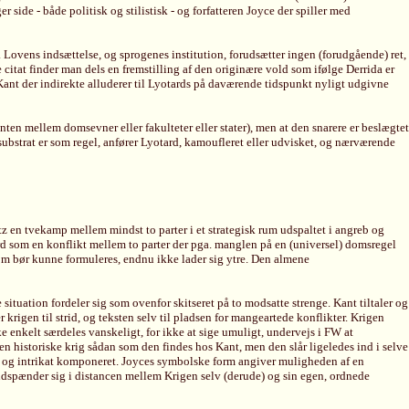
side - både politisk og stilistisk - og forfatteren Joyce der spiller med
 Lovens indsættelse, og sprogenes institution, forudsætter ingen (forudgående) ret,
 citat finder man dels en fremstilling af den originære vold som ifølge Derrida er
 Kant der indirekte alluderer til Lyotards på daværende tidspunkt nyligt udgivne
ten mellem domsevner eller fakulteter eller stater), men at den snarere er beslægtet
ubstrat er som regel, anfører Lyotard, kamoufleret eller udvisket, og nærværende
z en tvekamp mellem mindst to parter i et strategisk rum udspaltet i angreb og
rd som en konflikt mellem to parter der pga. manglen på en (universel) domsregel
 som bør kunne formuleres, endnu ikke lader sig ytre. Den almene
uation fordeler sig som ovenfor skitseret på to modsatte strenge. Kant tiltaler og
igen til strid, og teksten selv til pladsen for mangeartede konflikter. Krigen
ske enkelt særdeles vanskeligt, for ikke at sige umuligt, undervejs i FW at
den historiske krig sådan som den findes hos Kant, men den slår ligeledes ind i selve
ar og intrikat komponeret. Joyces symbolske form angiver muligheden af en
 udspænder sig i distancen mellem Krigen selv (derude) og sin egen, ordnede