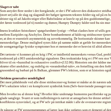
Slaget er tabt
Som antydet flere steder i det foregående, er der i FW udover den diskursive stri
(stort set) alle de slag og slagsmål der bølger igennem teksten folder sig ud på en
drister sig til ad Jakobs-stiger eller Babelstårne at kravle op på den guddommelige, 
det første tordenord (af ti) rumler og drøner, Humpty Dumpty falder ned fra sin mur
Imens kvækker Aristofanes’ spøgelsesfrøer lystigt - «What clashes here of wills 
mellem Euripides og Aischylos. Dette bombardement af falds-og stridsscener tjener s
er, at den er essentielt asymmetrisk og uoverkommelig. De horisontale skismer kan tro
menneskelige. Denne mulighed synes ikke på samme måde at gælde for menneskets po
de uomgængelige fysiske symptomer hos et menneske der er henvist til altid al
Det tætteste vi kommer på en krig i FW, er imidlertid menneskets versus Gud, proble
tordenord på s.003 umiskendeligt signalerer. Den teokratiske krig er i FW een stor
bliver til en «hunnibal in exhaustive conflict»(132.06). Historien om det faldne m
skrøne eller anekdote; og endelig en «neanderthal-tale», en fortælling om den forbl
grusomhed og barbari på fx Balkan, glemmer FW’s lektion, som er at historien ogs
Stridens generative uendelighed
Det mest påfaldende ved alle disse stridsscener-og former er måske at de næsten u
FW’s sekulære tekst i en kompliceret symbolsk form (Selv-henvisende passager und
Men hvorfor nu al denne krig? Hvorfor ikke undersøge humorens pacifistiske og paci
glade sanglege. Svaret er som indledningsvis nævnt at antagelsen for denne artikel
konfliktens synsvinkel, og at FW selv på intrikat måde i alle de ovennævnte regist
At påpege at FW gennemstrømmes af latter, kan ikke opfattes som et dementi af denn