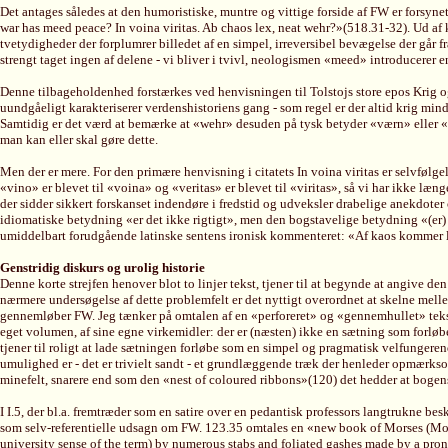
Det antages således at den humoristiske, muntre og vittige forside af FW er forsyne
war has meed peace? In voina viritas. Ab chaos lex, neat wehr?»(518.31-32). Ud af 
tvetydigheder der forplumrer billedet af en simpel, irreversibel bevægelse der går fr
strengt taget ingen af delene - vi bliver i tvivl, neologismen «meed» introducerer 
Denne tilbageholdenhed forstærkes ved henvisningen til Tolstojs store epos Krig og 
uundgåeligt karakteriserer verdenshistoriens gang - som regel er der altid krig min
Samtidig er det værd at bemærke at «wehr» desuden på tysk betyder «værn» eller «vå
man kan eller skal gøre dette.
Men der er mere. For den primære henvisning i citatets In voina viritas er selvfølg
«vino» er blevet til «voina» og «veritas» er blevet til «viritas», så vi har ikke l
der sidder sikkert forskanset indendøre i fredstid og udveksler drabelige anekdoter 
idiomatiske betydning «er det ikke rigtigt», men den bogstavelige betydning «(er) 
umiddelbart forudgående latinske sentens ironisk kommenteret: «Af kaos kommer lov»
Genstridig diskurs og urolig historie
Denne korte strejfen henover blot to linjer tekst, tjener til at begynde at angive
nærmere undersøgelse af dette problemfelt er det nyttigt overordnet at skelne mellem
gennemløber FW. Jeg tænker på omtalen af en «perforeret» og «gennemhullet» tekst
eget volumen, af sine egne virkemidler: der er (næsten) ikke en sætning som forløbe
tjener til roligt at lade sætningen forløbe som en simpel og pragmatisk velfungere
umulighed er - det er trivielt sandt - et grundlæggende træk der henleder opmærkso
minefelt, snarere end som den «nest of coloured ribbons»(120) det hedder at bogens
I I.5, der bl.a. fremtræder som en satire over en pedantisk professors langtrukne bes
som selv-referentielle udsagn om FW. 123.35 omtales en «new book of Morses (Moses
university sense of the term) by numerous stabs and foliated gashes made by a pr