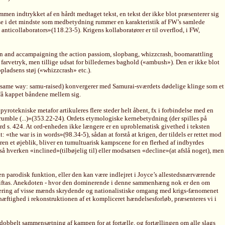
en indtrykket af en hårdt medtaget tekst, en tekst der ikke blot præsenterer sig
else i det mindste som medbetydning rummer en karakteristik af FW’s samlede
nticollaborators»(118.23-5). Krigens kollaboratører er til overflod, i FW,
tion and accampaigning the action passiom, slopbang, whizzcrash, boomarattling
 farvetryk, men tillige udsat for billedernes baghold («ambush»). Den er ikke blot
ladsens støj («whizzcrash» etc.).
e same way: samu-raised) konvergerer med Samurai-sværdets dødelige klinge som et
 få kappet båndene mellem sig.
rotekniske metafor artikuleres flere steder helt åbent, fx i forbindelse med en
rumble (...)»(353.22-24). Ordets etymologiske kernebetydning (der spilles på
d s. 424. At ord-enheden ikke længere er en uproblematisk givethed i teksten
«the war is in words»(98.34-5), sådan at forstå at krigen, der tildels er rettet mod
ren et øjeblik, bliver en tumultuarisk kampscene for en flerhed af indbyrdes
 hverken «inclined»(tilbøjelig til) eller modsatsen «decline»(at afslå noget), men
en parodisk funktion, eller den kan være indlejret i Joyce’s allestedsnærværende
s Giftas. Anekdoten - hvor den dominerende i denne sammenhæng nok er den om
unktering af visse mænds skrydende og nationalistiske omgang med krigs-fænomenet
hæftighed i rekonstruktionen af et kompliceret hændelsesforløb, præsenteres vi i
n dobbelt sammensætning af kampen for at fortælle, og fortællingen om alle slags