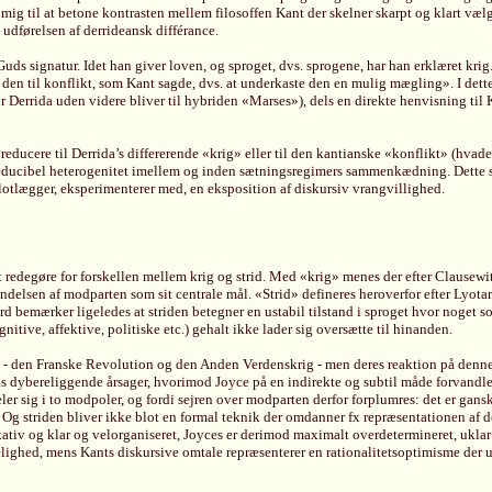
g til at betone kontrasten mellem filosoffen Kant der skelner skarpt og klart vælger 
 udførelsen af derrideansk différance.
s signatur. Idet han giver loven, og sproget, dvs. sprogene, har han erklæret krig.
 den til konflikt, som Kant sagde, dvs. at underkaste den en mulig mægling». I dette
r Derrida uden videre bliver til hybriden «Marses»), dels en direkte henvisning til
ducere til Derrida’s differerende «krig» eller til den kantianske «konflikt» (hvaden
 irreducibel heterogenitet imellem og inden sætningsregimers sammenkædning. Dette s
lægger, eksperimenterer med, en eksposition af diskursiv vrangvillighed.
redegøre for forskellen mellem krig og strid. Med «krig» menes der efter Clausewit
ndelsen af modparten som sit centrale mål. «Strid» defineres heroverfor efter Lyota
tard bemærker ligeledes at striden betegner en ustabil tilstand i sproget hvor noget
itive, affektive, politiske etc.) gehalt ikke lader sig oversætte til hinanden.
 den Franske Revolution og den Anden Verdenskrig - men deres reaktion på denne sit
dybereliggende årsager, hvorimod Joyce på en indirekte og subtil måde forvandler kr
rdeler sig i to modpoler, og fordi sejren over modparten derfor forplumres: det er gan
ed. Og striden bliver ikke blot en formal teknik der omdanner fx repræsentationen af 
kativ og klar og velorganiseret, Joyces er derimod maximalt overdetermineret, ukl
selighed, mens Kants diskursive omtale repræsenterer en rationalitetsoptimisme der