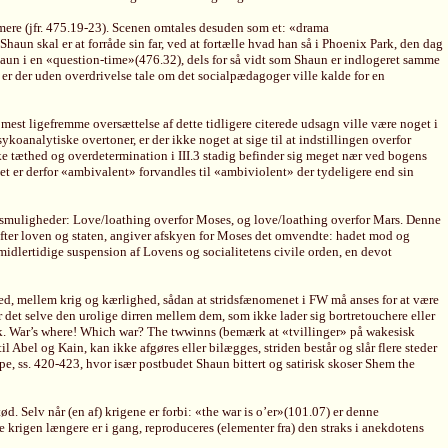
ommere (jfr. 475.19-23). Scenen omtales desuden som et: «drama
aun skal er at forråde sin far, ved at fortælle hvad han så i Phoenix Park, den dag
haun i en «question-time»(476.32), dels for så vidt som Shaun er indlogeret samme
er der uden overdrivelse tale om det socialpædagoger ville kalde for en
mest ligefremme oversættelse af dette tidligere citerede udsagn ville være noget i
koanalytiske overtoner, er der ikke noget at sige til at indstillingen overfor
ke tæthed og overdetermination i III.3 stadig befinder sig meget nær ved bogens
Det er derfor «ambivalent» forvandles til «ambiviolent» der tydeligere end sin
nsmuligheder: Love/loathing overfor Moses, og love/loathing overfor Mars. Denne
ifter loven og staten, angiver afskyen for Moses det omvendte: hadet mod og
idlertidige suspension af Lovens og socialitetens civile orden, en devot
hed, mellem krig og kærlighed, sådan at stridsfænomenet i FW må anses for at være
r det selve den urolige dirren mellem dem, som ikke lader sig bortretouchere eller
ck. War’s where! Which war? The twwinns (bemærk at «tvillinger» på wakesisk
el og Kain, kan ikke afgøres eller bilægges, striden består og slår flere steder
pe, ss. 420-423, hvor især postbudet Shaun bittert og satirisk skoser Shem the
 Selv når (en af) krigene er forbi: «the war is o’er»(101.07) er denne
e krigen længere er i gang, reproduceres (elementer fra) den straks i anekdotens