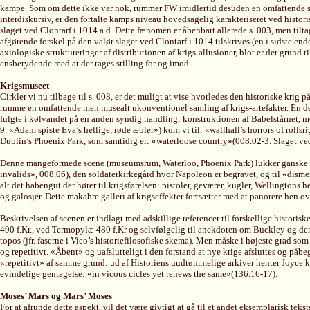
kampe. Som om dette ikke var nok, rummer FW imidlertid desuden en omfattende saml
interdiskursiv, er den fortalte kamps niveau hovedsagelig karakteriseret ved histori
slaget ved Clontarf i 1014 a.d. Dette fænomen er åbenbart allerede s. 003, men tiltage
afgørende forskel på den valør slaget ved Clontarf i 1014 tilskrives (en i sidste e
axiologiske struktureringer af distributionen af krigs-allusioner, blot er der grund 
ensbetydende med at der tages stilling for og imod.
Krigsmuseet
Cirkler vi nu tilbage til s. 008, er det muligt at vise hvorledes den historiske kri
rumme en omfattende men musealt ukonventionel samling af krigs-artefakter. En del
fulgte i kølvandet på en anden syndig handling: konstruktionen af Babelstårnet, med
9. «Adam spiste Eva’s hellige, røde æbler») kom vi til: «wallhall’s horrors of roll
Dublin’s Phoenix Park, som samtidig er: «waterloose country»(008.02-3. Slaget ved
Denne mangeformede scene (museumsrum, Waterloo, Phoenix Park) lukker ganske vist 
invalids», 008.06), den soldaterkirkegård hvor Napoleon er begravet, og til «dismem
alt det habengut der hører til krigsførelsen: pistoler, geværer, kugler, Wellingto
og galosjer. Dette makabre galleri af krigseffekter fortsætter med at panorere hen 
Beskrivelsen af scenen er indlagt med adskillige referencer til forskellige histor
490 f.Kr., ved Termopylæ 480 f.Kr og selvfølgelig til anekdoten om Buckley og den 
topos (jfr. faserne i Vico’s historiefilosofiske skema). Men måske i højeste grad so
og repetitivt. «Åbent» og uafslutteligt i den forstand at nye krige afsluttes og påb
«repetitivt» af samme grund: ud af Historiens uudtømmelige arkiver henter Joyce kun
evindelige gentagelse: «in vicous cicles yet renews the same»(136.16-17).
Moses’ Mars og Mars’ Moses
For at afrunde dette aspekt, vil det være givtigt at gå til et andet eksemplarisk te