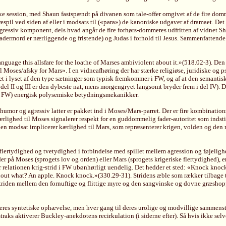
ytiske session, med Shaun fastspændt på divanen som tale-offer omgivet af de fire d
il ved siden af eller i modsats til («para») de kanoniske udgaver af dramaet. Det Sh
gressiv komponent, dels hvad angår de fire forhørs-dommeres udfritten af vidnet S
adermord er nærliggende og fristende) og Judas i forhold til Jesus. Sammenfattende 
guage this allsfare for the loathe of Marses ambiviolent about it.»(518.02-3). Den 
 Moses/afsky for Mars». I en vidneafhøring der har stærke religiøse, juridiske og psy
et i lyset af den type sætninger som typisk fremkommer i FW, og af at den semantis
 del II og III er den dybeste nat, mens morgengryet langsomt bryder frem i del IV). 
s (i FW) energisk polysemiske betydningsmekanikker.
mor og agressiv latter er pakket ind i Moses/Mars-parret. Der er fire kombinatio
rlighed til Moses signalerer respekt for en guddommelig fader-autoritet som indst
en modsat implicerer kærlighed til Mars, som repræsenterer krigen, volden og den m
k flertydighed og tvetydighed i forbindelse med spillet mellem agression og føjelig
r på Moses (sprogets lov og orden) eller Mars (sprogets krigeriske flertydighed), e
r relationen krig-strid i FW ubønhørligt uendelig. Det hedder et sted: «Knock kno
 what? An apple. Knock knock.»(330.29-31). Stridens æble som rækker tilbage til Ab
m striden mellem den fornuftige og flittige myre og den sangvinske og dovne græshop
es syntetiske ophævelse, men hver gang til deres urolige og modvillige sammenstød.
raks aktiverer Buckley-anekdotens recirkulation (i siderne efter). Så hvis ikke selv